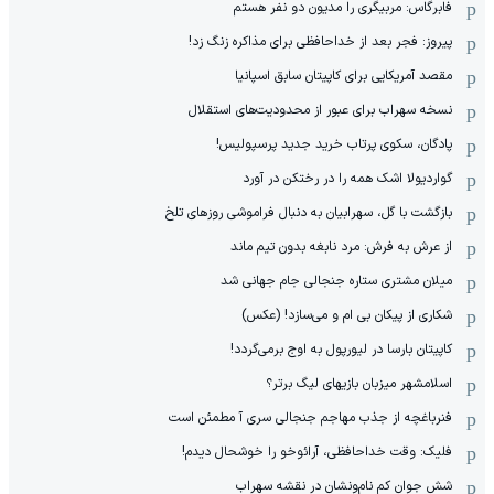
فابرگاس: مربیگری را مدیون دو نفر هستم
پیروز: فجر بعد از خداحافظی برای مذاکره زنگ زد!
مقصد آمریکایی برای کاپیتان سابق اسپانیا
نسخه سهراب برای عبور از محدودیت‌های استقلال
پادگان، سکوی پرتاب خرید جدید پرسپولیس!
گواردیولا اشک همه را در رختکن در آورد
بازگشت با گل، سهرابیان به دنبال فراموشی روزهای تلخ
از عرش به فرش: مرد نابغه‌ بدون تیم ماند
میلان مشتری ستاره جنجالی جام جهانی شد
شکاری از پیکان بی ام و می‌سازد! (عکس)
کاپیتان بارسا در لیورپول به اوج برمی‌گردد!
اسلامشهر میزبان بازیهای لیگ برتر؟
فنرباغچه از جذب مهاجم جنجالی سری آ مطمئن است
فلیک: وقت خداحافظی، آرائوخو را خوشحال دیدم!
شش جوان کم نام‌و‌نشان در نقشه سهراب