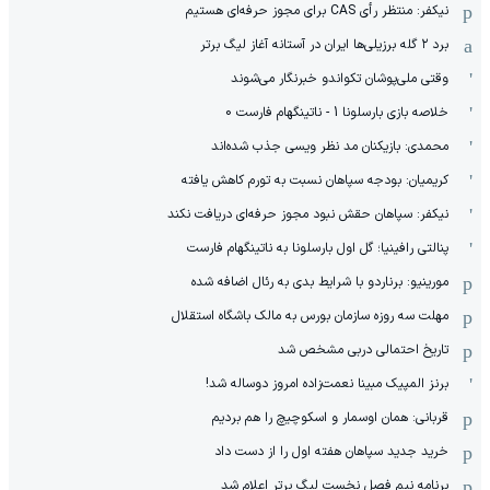
نیکفر: منتظر رأی CAS برای مجوز حرفه‌ای هستیم
برد ۲ گله برزیلی‌ها ایران در آستانه آغاز لیگ برتر
وقتی ملی‌پوشان تکواندو خبرنگار می‌شوند
خلاصه بازی بارسلونا 1 - ناتینگهام فارست 0
محمدی: بازیکنان مد نظر ویسی جذب شده‌اند
کریمیان: بودجه سپاهان نسبت به تورم کاهش یافته
نیکفر: سپاهان حقش نبود مجوز حرفه‌ای دریافت نکند
پنالتی رافینیا؛ گل اول بارسلونا به ناتینگهام فارست
مورینیو: برناردو با شرایط بدی به رئال اضافه شده
مهلت سه روزه سازمان بورس به مالک باشگاه استقلال
تاریخ احتمالی دربی مشخص شد
برنز المپیک مبینا نعمت‌زاده امروز دوساله شد!
قربانی: همان اوسمار و اسکوچیچ را هم بردیم
خرید جدید سپاهان هفته اول را از دست داد
برنامه نیم فصل نخست لیگ برتر اعلام شد