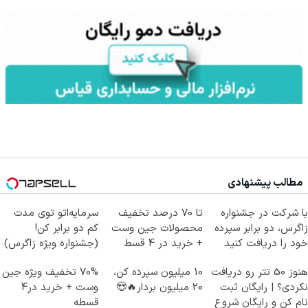
مطالب پیشنهادی
با شرکت در جشنواره
تا 70 درصد تخفیف
سرمایه‌اتو توی مدت
زاگرس، دو برابر سپرده
محصولات جین وست
کم دو برابر کن!
خود را دریافت کنید
+ خرید در 4 قسط
(جشنواره ویژه زاگرس)
🔥
هنوز 50 تتر رو دریافت
10 میلیون سپرده کن،
70% تخفیف ویژه جین
نکردی؟ | رایگان ثبت
20 میلیون بردار🔥😍
وست + خرید در4
نام کن و رایگان شروع
قسطه