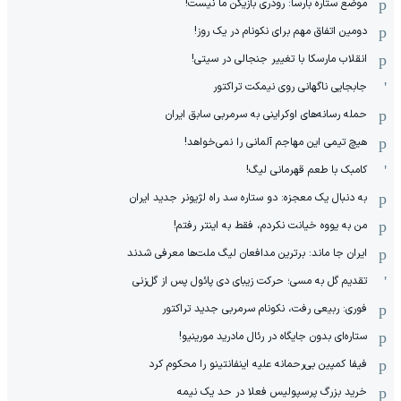
موضع ستاره بارسا: رودری بازیکن ما نیست!
دومین اتفاق مهم برای نکونام در یک روز!
انقلاب مارسکا با تغییر جنجالی در سیتی!
جابجایی ناگهانی روی نیمکت تراکتور
حمله رسانه‌های اوکراینی به سرمربی سابق ایران
هیچ‌ تیمی این مهاجم آلمانی را نمی‌خواهد!
کامبک با طعم قهرمانی لیگ!
به دنبال یک معجزه: دو ستاره سد راه لژیونر جدید ایران
من به یووه خیانت نکردم، فقط به اینتر رفتم!
ایران جا ماند: برترین مدافعان لیگ ملت‌ها معرفی شدند
تقدیم گل به مسی؛ حرکت زیبای دی پائول پس از گل‌زنی
فوری: ربیعی رفت، نکونام سرمربی جدید تراکتور
ستاره‌ای بدون جایگاه در رئال مادرید مورینیو!
فیفا کمپین بی‌رحمانه علیه اینفانتینو را محکوم کرد
خرید بزرگ پرسپولیس فعلا در حد یک نیمه