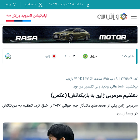
یکشنبه ۱۸ مرداد
-
10:27
جستجو
ورود
اپلیکیشن اندروید ورزش سه
8 تیر 1405
برزیل
2
-
1
ژاپن
کد:
2391836
08 تیر 1405 ساعت 23:53
79.2K
بازدید
ببخشید، شما عالی بودید ولی تقصیر من بود
تعظیم سرمربی ژاپن به بازیکنانش! (عکس)
سرمربی ژاپن یکی از صحنه‌های ماندگار جام جهانی 2026 را خلق کرد. تعظیم به بازیکنانش
در وسط زمین.