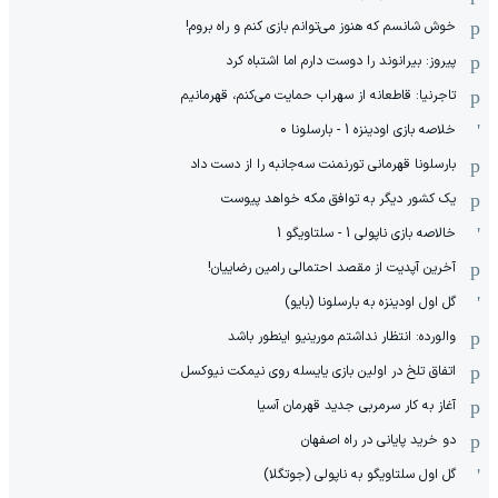
خوش شانسم که هنوز می‌توانم بازی کنم و راه بروم!
پیروز: بیرانوند را دوست دارم اما اشتباه کرد
تاجرنیا: قاطعانه از سهراب حمایت می‌کنم، قهرمانیم
خلاصه بازی اودینزه 1 - بارسلونا 0
بارسلونا قهرمانی تورنمنت سه‌جانبه را از دست داد
یک کشور دیگر به توافق مکه خواهد پیوست
خالاصه بازی ناپولی 1 - سلتاویگو 1
آخرین آپدیت از مقصد احتمالی رامین رضاییان!
گل اول اودینزه به بارسلونا (بایو)
والورده: انتظار نداشتم مورینیو اینطور باشد
اتفاق تلخ در اولین بازی یایسله روی نیمکت نیوکسل
آغاز به کار سرمربی جدید قهرمان آسیا
دو خرید پایانی در راه اصفهان
گل اول سلتاویگو به ناپولی (جوتگلا)