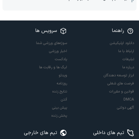
راهنما
سرویس ها
دانلود اپلیکیشن
سوژه‌های ورزشی شما
ارتباط با ما
اخبار ورزشی
تبلیغات
پادکست
درباره ما
لیگ ها و رقابت ها
ابزار توسعه دهندگان
ویدئو
فرصت های شغلی
روزنامه
قوانین و مقررات
نتایج زنده
DMCA
آنتن
آگهی دولتی
پیش بینی
پخش زنده
تیم های داخلی
تیم های خارجی