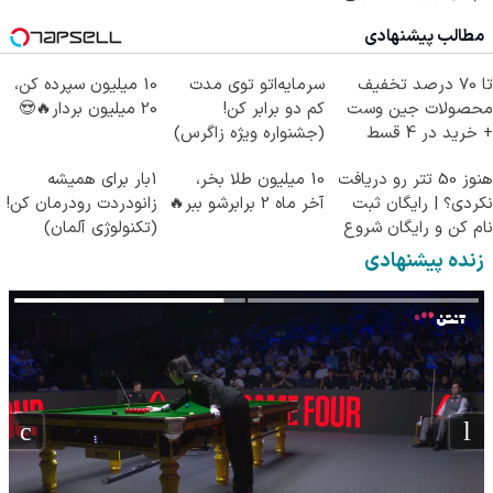
کن!
مطالب پیشنهادی
تا 70 درصد تخفیف
سرمایه‌اتو توی مدت
10 میلیون سپرده کن،
محصولات جین وست
کم دو برابر کن!
20 میلیون بردار🔥😍
+ خرید در 4 قسط
(جشنواره ویژه زاگرس)
🔥
هنوز 50 تتر رو دریافت
10 میلیون طلا بخر،
1بار برای همیشه
نکردی؟ | رایگان ثبت
آخر ماه 2 برابرشو ببر🔥
زانودردت رودرمان کن!
نام کن و رایگان شروع
(تکنولوژی آلمان)
کن!
◂پرسشنامه▸
زنده پیشنهادی