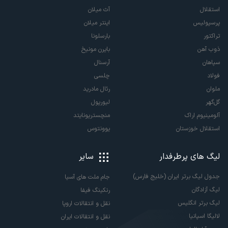
استقلال
آث میلان
پرسپولیس
اینتر میلان
تراکتور
بارسلونا
ذوب آهن
بایرن مونیخ
سپاهان
آرسنال
فولاد
چلسی
ملوان
رئال مادرید
گل‌گهر
لیورپول
آلومینیوم اراک
منچستریونایتد
استقلال خوزستان
یوونتوس
لیگ های پرطرفدار
سایر
جدول لیگ برتر ایران (خلیج فارس)
جام ملت های آسیا
لیگ آزادگان
رنکینگ فیفا
لیگ برتر انگلیس
نقل و انتقالات اروپا
لالیگا اسپانیا
نقل و انتقالات ایران