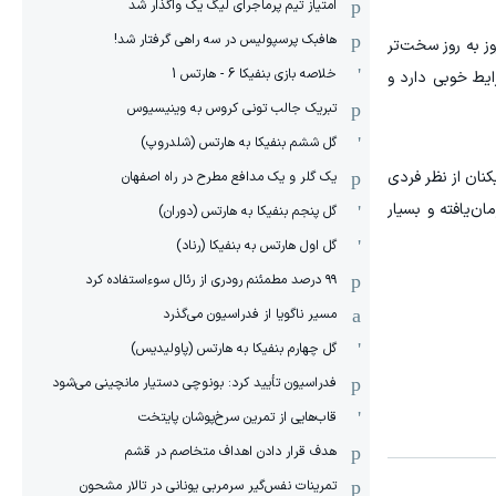
امتیاز تیم پرماجرای لیگ یک واگذار شد
هافبک پرسپولیس در سه راهی گرفتار شد!
ز به روز سخت‌تر
خلاصه بازی بنفیکا 6 - هارتس 1
ایط خوبی دارد و
تبریک جالب تونی کروس به وینیسیوس
گل ششم بنفیکا به هارتس (شلدروپ)
نان از نظر فردی
یک گلر و یک مدافع مطرح در راه اصفهان
ن‌یافته و بسیار
گل پنجم بنفیکا به هارتس (دوران)
گل اول هارتس به بنفیکا (رناد)
۹۹ درصد مطمئنم رودری از رئال سوءاستفاده کرد
مسیر ناگویا از فدراسیون می‌گذرد
گل چهارم بنفیکا به هارتس (پاولیدیس)
فدراسیون تأیید کرد: بونوچی دستیار مانچینی می‌شود
قاب‌هایی از تمرین سرخ‌پوشان پایتخت
هدف قرار دادن اهداف متخاصم در قشم
‏تمرینات نفس‌گیر سرمربی یونانی در تالار مشحون