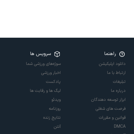
راهنما
سرویس ها
دانلود اپلیکیشن
سوژه‌های ورزشی شما
ارتباط با ما
اخبار ورزشی
تبلیغات
پادکست
درباره ما
لیگ ها و رقابت ها
ابزار توسعه دهندگان
ویدئو
فرصت های شغلی
روزنامه
قوانین و مقررات
نتایج زنده
DMCA
آنتن