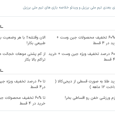
زی بعدی تیم ملی برزیل و ویدئو خلاصه بازی های تیم ملی برزیل
تا %60 تخفیف محصولات جین وست +
الان وقتشه‼️ با هر وضعیت ب
 در 4 قسط
طبیعی بکار!
تا 60 درصد تخفیف ویژه جین وست + خرید
از کم پشتی موهات خجالت می
تراکم بالا بکار
د طلا به صورت قسطی از دیجی‌کالا (
ت 12 ماهه )
در4 قسط
زم ورزشی خفن رو اقساطی بخر!
تا %60 تخفیف محصولات 
خرید در 4 قسط