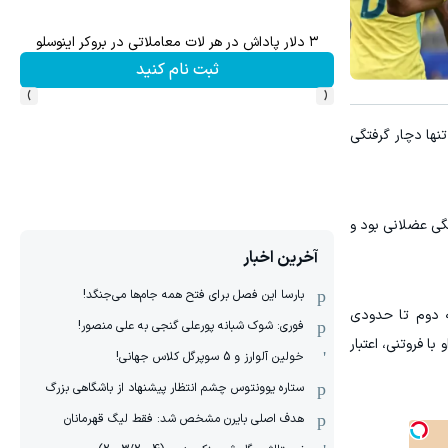
۳ دلار پاداش در هر لات معاملاتی در بروکر اینوسلو
تا 60 درصد تخفیف ویژه جین وست + خرید در4 قسط
ثبت نام کنید
›
‹
نها دچار گرفتگی
ی عضلانی بود و
آخرین اخبار
بارسا این فصل برای فتح همه جام‌ها می‌جنگد!
ه دوم تا حدودی
فوری: شوک شبانه پورعلی گنجی به علی منصور!
ا فروتنی، اعتبار
خولین آلوارز و 5 سوپرگل کلاس جهانی!
ستاره یوونتوس چشم انتظار پیشنهاد از باشگاهی بزرگ
هدف اصلی بایرن مشخص شد: فقط لیگ قهرمانان