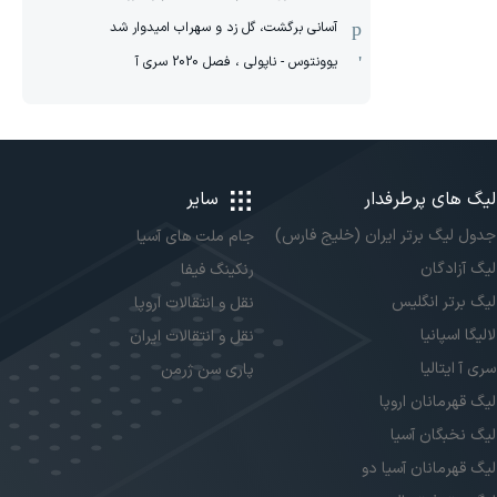
آسانی برگشت، گل زد و سهراب امیدوار شد
یوونتوس - ناپولی ، فصل 2020 سری آ
لیگ های پرطرفدار
سایر
جدول لیگ برتر ایران (خلیج فارس)
جام ملت های آسیا
لیگ آزادگان
رنکینگ فیفا
لیگ برتر انگلیس
نقل و انتقالات اروپا
لالیگا اسپانیا
نقل و انتقالات ایران
سری آ ایتالیا
پاری سن ژرمن
لیگ قهرمانان اروپا
لیگ نخبگان آسیا
لیگ قهرمانان آسیا دو