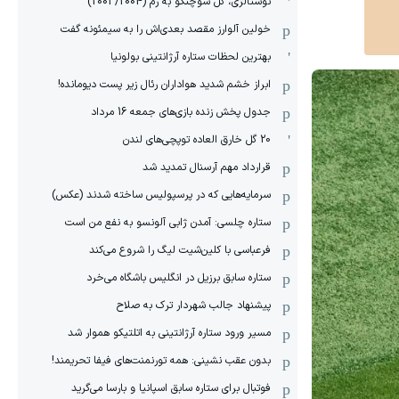
نوستالژی، گل شوچنکو به رم (2003/2004)
خولین آلوارز مقصد بعدی‌اش را به سیمئونه گفت
بهترین لحظات ستاره آرژانتینی بولونیا
ابراز خشم شدید هواداران رئال زیر پست دیومانده!
جدول پخش زنده بازی‌های جمعه 16 مرداد
20 گل خارق العاده توپچی‌های لندن
قرارداد مهم آرسنال تمدید شد
سرمایه‌هایی که در پرسپولیس ساخته شدند (عکس)
ستاره چلسی: آمدن ژابی آلونسو به نفع من است
فرعباسی با کلین‌شیت لیگ را شروع می‌کند
ستاره سابق برزیل در انگلیس باشگاه می‌خرد
پیشنهاد جالب شهردار ترک به صلاح
مسیر ورود ستاره آرژانتینی به اتلتیکو هموار شد
بدون عقب نشینی: همه تورنمنت‌های فیفا تحریمند!
فوتبال برای ستاره سابق اسپانیا و بارسا می‌گرید