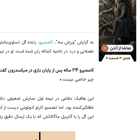
به گزارش "ورزش سه"،
کاسمیرو
، زننده گل تساوی‌بخش
عضلانی و درد در ناحیه کشاله ران شده است. او در نیم
کاسمیرو 34 ساله پس از پایان بازی در میکسدزون گفت:
چیز خاصی نیست.»
این هافبک دفاعی در نیمه اول نمایش ضعیفی داشت
غافلگیرکننده بود. اما تصمیم کارلو آنچلوتی درست از آب
این گل را با گابریل ماگالائش که با یک ارسال دقیق پا