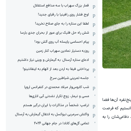
قمار بزرگ سهراب با سه مدافع استقلال
اوج فشار روی رافینیا با رقبای جدید!
لطفا این ستاره را به جای صلاح نخرید!
شش راه حل فلیک برای عبور از بحران جدی بارسا
پیام احساسی یایسله آب روی آتش بود!
روزبه دستیار نمادین سهراب کنار زمین
ادعای ستاره آرسنال: به گیمارش و وینی نیاز داشتیم
پرداختی فیفا به اردن بعد از اتهام به اینفانتینو!
جلسه تمرینی شیاطین سرخ
شب کابوس‌وار میلاد محمدی در کنفرانس اروپا
مسی و نیمار، زوج تکرار نشدنی آبی اناری‌ها
ج‌نفره آن‌ها فضا
ترامپ: شخصاً در مذاکرات با ایران درگیر هستم
دانستیم که فرصت
واکنش سرمربی نیوکسل به انتقال گیمارش به آرسنال
دفاعی‌شان را به
تمامی گل‌های کانادا در جام جهانی 2026