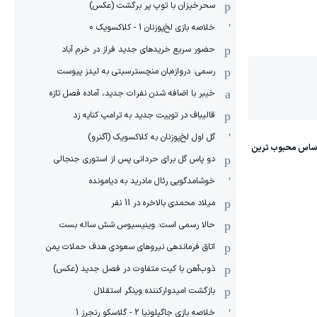
سحرخیزان با توپ پر برگشت (عکس)
خلاصه بازی لخ‌پوزنان 1 - کلاکسویک 0
حضور سریع خریدهای جدید فراز در خرم آباد
رسمی: دروازه‌بان منچسترسیتی به لیدز پیوست
خیبر با اضافه شدن نفرات جدید، آماده فصل تازه
قالیباف در توییت جدید به ترامپ کنایه زد
گل اول لخ‌پوزنان به کلاکسویک (آگنرو)
دو پاس گل برای حردانی پس از استوری جنجالی
خوشامدگویی رئال مادرید به دیامونده
میلاد محمدی بالاخره در 11 نفر
حالا رسمی است: وینیسیوس شش ساله بست
اتاق فرماندهی نیروهای سعودی هدف حملات یمن
ذوب‌آهن با کیت متفاوت در فصل جدید (عکس)
بازگشت امیدوارکننده وینگر استقلال
خلاصه بازی جاگیلونیا 2 - گلاسکو رنجرز 1