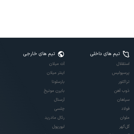
تیم های داخلی
تیم های خارجی
استقلال
آث میلان
پرسپولیس
اینتر میلان
تراکتور
بارسلونا
ذوب آهن
بایرن مونیخ
سپاهان
آرسنال
فولاد
چلسی
ملوان
رئال مادرید
گل‌گهر
لیورپول