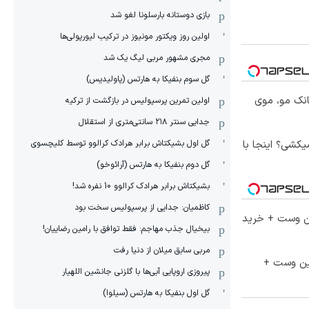
بازی دوستانه بارسلونا لغو شد
اولین روز ویکتور مونیوز در ترکیب لیورپولی‌ها
مجری مشهور مربی لیگ یک شد
گل سوم بنفیکا به هارتس (پاولیدیس)
انک مو، موی
اولین تمرین پرسپولیس در بازگشت از ترکیه
جدایی سنتر ۲۱۸ سانتی‌متری از استقلال
گل اول بشیکتاش برابر هرادک کرالوو توسط کلیچسوی
کشی؟ اینجا با
گل دوم بنفیکا به هارتس (آرائوخو)
بشیکتاش برابر هرادک کرالوو 10 نفره شد!
کاظمیان: جدایی از پرسپولیس سخت بود
تا 60 درصد تخفیف ویژه جین وست + خرید
بیخیال جذب مهاجم: فقط توافق با رامین رضاییان!
مربی سابق میلان از دنیا رفت
جین وست +
پیروزی اروپایی آبی‌ها با گلزنی جانشین اللهیار
گل اول بنفیکا به هارتس (سیلوا)