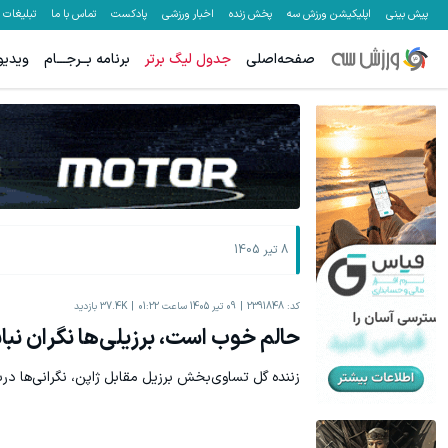
پیش بینی
اپلیکیشن ورزش سه
پخش زنده
اخبار ورزشی
پادکست
تماس با ما
تبلیغات
صفحه‌اصلی
جدول لیگ برتر
برنامه بــرجـــام
ویدیو
8 تیر 1405
کد:
2391848
09 تیر 1405 ساعت 01:22
37.4K
بازدید
حالم خوب است، برزیلی‌ها نگران نبا
زننده گل تساوی‌بخش برزیل مقابل ژاپن، نگرانی‌ها در