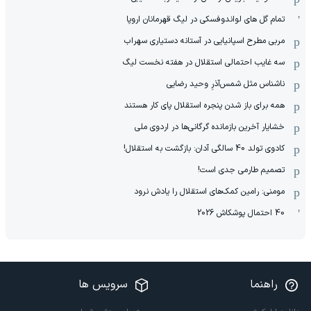
تمام گل های لواندوفسکی در لیگ قهرمانان اروپا
مربی مطرح اسپانیایی در آستانه دستیاری سهراب
سه غایب احتمالی استقلال در هفته نخست لیگ
ناشناس مثل شمس‌آذرِ وحید رضایی
همه برای باز شدن پنجره استقلال پای کار هستند
خشایار آخرین بازمانده گرگانی‌ها در اردوی ملی
کادوی تولد 40 سالگی آدان: بازگشت به استقلال!
تصمیم طارمی جدی است!
مومنی: رامین کمک‌های استقلال را یادش نرود
40 احتمال پوشکاش 2026
راهنما
سرویس ها