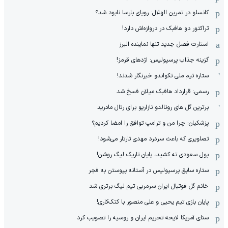
کانسلو در تمرین الهلال: رویای بارسا نابود شد؟
تراکتور دو هافبک در دروازه‌اش دارد!
استارت فصل جدید تنها نماینده البرز
گزینه جذاب پرسپولیس: اژدهای قرمز!
ستاره تیم ملی تکواندو خبرنگار شدند!
رسمی: قرارداد هافبک میلان فسخ شد
برترین گل های رونالدو نازاریو برای رئال مادرید
پزشکیان: چرا من و ترامپ توافق را امضا کردیم؟
تصاویری که باعث سردرد مهدی تارتار می‌شود!
پول سعودی ته کشید، پایان تاریک لیگ روشن!
ستاره سابق پرسپولیس در آستانه پیوستن به فجر
خانم گل فوتبال ایران سرمربی تیم لیگ برتری شد
پایان بازی تیم یحیی و علی منصور با کتک‌کاری!
سنای آمریکا لایحه تحریم ایران و روسیه را تصویب کرد