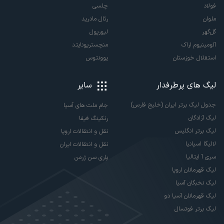
فولاد
چلسی
ملوان
رئال مادرید
گل‌گهر
لیورپول
آلومینیوم اراک
منچستریونایتد
استقلال خوزستان
یوونتوس
لیگ های پرطرفدار
سایر
جدول لیگ برتر ایران (خلیج فارس)
جام ملت های آسیا
لیگ آزادگان
رنکینگ فیفا
لیگ برتر انگلیس
نقل و انتقالات اروپا
لالیگا اسپانیا
نقل و انتقالات ایران
سری آ ایتالیا
پاری سن ژرمن
لیگ قهرمانان اروپا
لیگ نخبگان آسیا
لیگ قهرمانان آسیا دو
لیگ برتر فوتسال