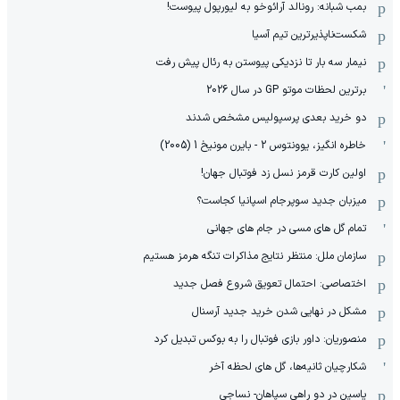
بمب شبانه: رونالد آرائوخو به لیورپول پیوست!
شکست‌ناپذیرترین تیم آسیا
نیمار سه بار تا نزدیکی پیوستن به رئال پیش رفت
برترین لحظات موتو GP در سال 2026
دو خرید بعدی پرسپولیس مشخص شدند
خاطره انگیز، یوونتوس 2 - بایرن مونیخ 1 (2005)
اولین کارت قرمز نسل زد فوتبال جهان!
میزبان جدید سوپرجام اسپانیا کجاست؟
تمام گل های مسی در جام های جهانی
سازمان ملل: منتظر نتایج مذاکرات تنگه هرمز هستیم
اختصاصی: احتمال تعویق شروع فصل جدید
مشکل در نهایی شدن خرید جدید آرسنال
منصوریان: داور بازی فوتبال را به بوکس تبدیل کرد
شکارچیان ثانیه‌ها، گل های لحظه آخر
یاسین در دو راهی سپاهان- نساجی