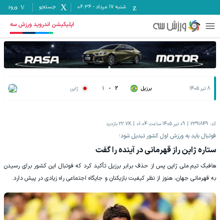
شنبه ۱۷ مرداد
-
06:36
جستجو
ورود
اپلیکیشن اندروید ورزش سه
8 تیر 1405
برزیل
2
-
1
ژاپن
کد:
2391849
09 تیر 1405 ساعت 01:04
22.7K
بازدید
فوتبال باید به ورزش اول کشور تبدیل شود؛
ستاره ژاپن راز قهرمانی در آینده را گفت
هافبک تیم ملی ژاپن پس از حذف برابر برزیل تأکید کرد که فوتبال این کشور برای رسیدن
به قهرمانی جهان، هنوز از نظر کیفیت بازیکنان و جایگاه اجتماعی راه زیادی در پیش دارد.