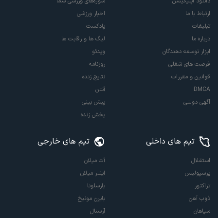
دانلود اپلیکیشن
سوژه‌های ورزشی شما
ارتباط با ما
اخبار ورزشی
تبلیغات
پادکست
درباره ما
لیگ ها و رقابت ها
ابزار توسعه دهندگان
ویدئو
فرصت های شغلی
روزنامه
قوانین و مقررات
نتایج زنده
DMCA
آنتن
آگهی دولتی
پیش بینی
پخش زنده
تیم های داخلی
تیم های خارجی
استقلال
آث میلان
پرسپولیس
اینتر میلان
تراکتور
بارسلونا
ذوب آهن
بایرن مونیخ
سپاهان
آرسنال