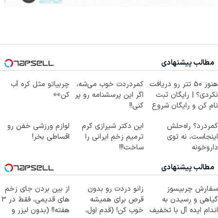
مطالب پیشنهادی
هنوز 50 تتر رو دریافت
کمردردت خوب می‌شه،
چربیاتو مثل کره آب
نکردی؟ | رایگان ثبت
اگر این پرسشنامه رو پر
کن👀
نام کن و رایگان شروع
کنی!!
کن!
کمردرد؟ راه‌حلش
این دکتر شیرازی کرم
لوازم ورزشی خفن رو
اینجاست، نه توی
ترمیم زخم ایرانی را
اقساطی بخر!
داروخونه
ساخت!!!
مطالب پیشنهادی
سفارش چربیسوز
زانو دردت رو بدون
از بین بردن جای زخم
گیاهی و رسیدن به
قرص برای همیشه
های قدیمی، فقط در 3
اندام ایده آل با تخفیف
خوب کن! (قدم اول،
هفته!! (بدون لیزر و