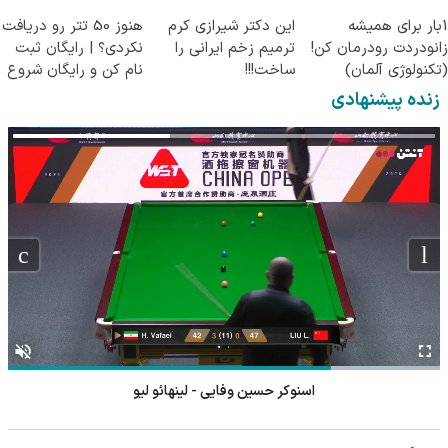
ویژه! همراه مجوز
پرسش‌نامه)
جراحی)
1بار برای همیشه
این دکتر شیرازی کرم
هنوز 50 تتر رو دریافت
زانودردت رودرمان کن!
ترمیم زخم ایرانی را
نکردی؟ | رایگان ثبت
(تکنولوژی آلمان)
ساخت!!!
نام کن و رایگان شروع
◂پرسشنامه▸
کن!
زنده پیشنهادی
اسنوکر حسین وفایی - لینهائو لیو