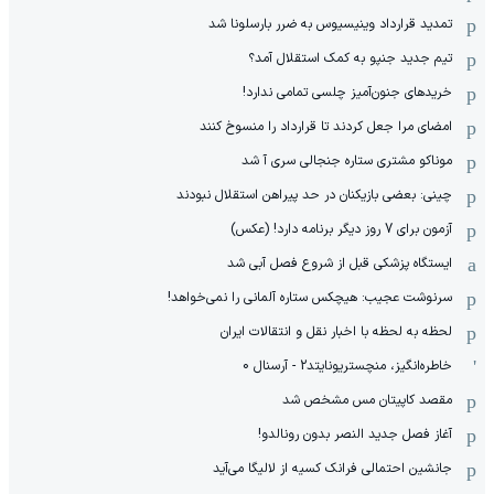
تمدید قرارداد وینیسیوس به ضرر بارسلونا شد
تیم جدید جنپو به کمک استقلال آمد؟
خریدهای جنون‌آمیز چلسی تمامی ندارد!
امضای مرا جعل کردند تا قرارداد را منسوخ کنند
موناکو مشتری ستاره جنجالی سری آ شد
چینی: بعضی بازیکنان در حد پیراهن استقلال نبودند
آزمون برای 7 روز دیگر برنامه دارد! (عکس)
ایستگاه پزشکی قبل از شروع فصل آبی شد
سرنوشت عجیب: هیچکس ستاره آلمانی را نمی‌خواهد!
لحظه به لحظه با اخبار نقل و انتقالات ایران
خاطره‌انگیز، منچستریونایتد2 - آرسنال 0
مقصد کاپیتان مس مشخص شد
آغاز فصل جدید النصر بدون رونالدو!
جانشین احتمالی فرانک کسیه از لالیگا می‌آید