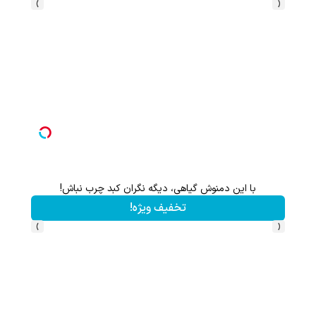
›
‹
با خرید اول از گریم 200 سوت هدیه بگیر
کلیک کن!
›
‹