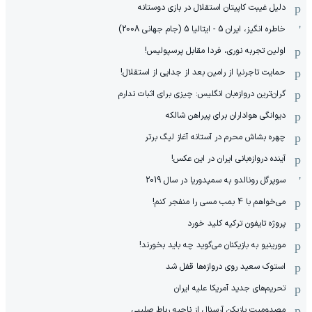
دلیل غیبت کاپیتان استقلال در بازی دوستانه
خاطره انگیز، ایران 5 - ایتالیا 5 (جام جهانی 2008)
اولین تجربه نوری، فردا مقابل پرسپولیس!
حمایت تاجرنیا از رامین بعد از جدایی از استقلال!
گران‌ترین دروازه‌بان انگلیس: چیزی برای اثبات ندارم
دیوانگی هواداران برای پیراهن شالکه
چهره بشاش محرم در آستانه آغاز لیگ برتر
آینده دروازه‌بانی ایران در این عکس!
سوپرگل رونالدو به سمپدوریا در سال 2019
می‌خواهم با 4 بمب مسی را منفجر کنم!
پروژه تایفون ترکیه کلید خورد
مورینیو به بازیکنان می‌گوید چه باید بخورند!
استوک سعید روی دروازه‌ها قفل شد
تحریم‌های جدید آمریکا علیه ایران
مصدومیت بازیکن آرسنال از ناحیه رباط صلیبی