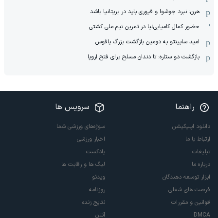
هرن: نبرد جوشوا و فیوری باید در بریتانیا باشد
حضور کمال کامیابی‌نیا در تمرین تیم ملی کشتی
امید ساپینتو به دومین بازگشت بزرگ پافوس
بازگشت دو ستاره: تا دندان مسلح برای فتح اروپا
راهنما
سرویس ها
دانلود اپلیکیشن
سوژه‌های ورزشی شما
ارتباط با ما
اخبار ورزشی
تبلیغات
پادکست
درباره ما
لیگ ها و رقابت ها
ابزار توسعه دهندگان
ویدئو
فرصت های شغلی
روزنامه
قوانین و مقررات
نتایج زنده
DMCA
آنتن