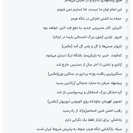
هیچ پیشنهادی ندارم و در سیتی می‌مانم
این تمام توان ما نیست، اما تسلیم نمی شویم
حمله به کشتی اماراتی در تنگه هرمز
اکبریان: کادر مدیریتی جدید به نفع فرد البرز خواهد بود
امروز، اولین آزمون بزرگ تابستانی بارسا در ایتالیا
لژیونر مسی‌ها با گل و پاس گل آمد (عکس)
کمالوند: خیبر به بازیکن‌ساز باشگاه لیگ تبدیل می‌شود
آزادی و تختی تا آخر سال از دسترس خارج شد
سنگین‌ترین رقابت وزنه برداری در سنگین وزن(عکس)
پیشنهاد میلان به ستاره جنجالی آرژانتین رسید
گره مشکل بزرگ استقلال و پرسپولیس باز شد
تصویر قهرمان جاودانه روی اتوبوس لیورپول (عکس)
رقیب اصلی امین اسماعیل‌نژاد از راه رسید
بادامکی: برای تارتار فقط یک نگرانی دارم
سپاه: بازگشایی تنگه هرمز منوط به پذیرش شروط ایران است