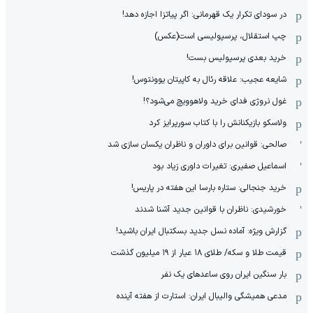
در سودای تکرار یک قهرمانی: اگر پیاتزا اجازه دهد!
چپ استقلال، پرسپولیسی است(عکس)
خرید بعدی پرسپولیس بست!
شایعه عجیب: علاقه رئال به کاپیتان یوونتوس!
غول نروژی فدای خرید ولاهوویچ می‌شود؟!
ولاسکو بازیکنانش را با کتاب سورپرایز کرد
صالحی: قوانین برای داوران و ناظران یکسان سازی شد
اسماعیل صفیری: تغیرات داوری زیاد بود
خرید جنجالی: ستاره بارسا این هفته در پاریس!
خورشیدی: ناظران با قوانین جدید آشنا شدند
گزارش ویژه‌: آماده نسل جدید بسکتبال ایران باشید!
قیمت طلا و سکه/ طلای ۱۸ عیار از ۱۹ میلیون گذشت
بار سنگین ایران روی ساعدهای یک نفر
مدعی همیشگی والیبال ایران: استارت از هفته آینده