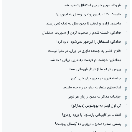
قرارداد مربی خارجی استقلال تمدید شد
هایجک 130 میلیون پوندی آرسنال به لیورپول!
ماجدی: آزادی و تختی تا پایان سال به لیگ نمی رسند
صادقی: خسته شدم از صحبت کردن از مدیریت استقلال
صادقی: استقلال را این‌طور نمی‌شود اداره کرد!
فلاح: فشار به جامعه داوری در ایران، در دنیا نیست
بادامکی: خوشحالم فرصت به مربی ایرانی داده شد
پیوس: توقع ما از تارتار قهرمانی است
جلسه فوری در بایرن برای هری کین
آماده‌سازی متفاوت ایران در راه جام ملت‌ها
جزئیات مذاکرات عمان از زبان عراقچی
گل اول اینتر به یوونتوس (دیمارکو)
انقلاب در کاپیتانی بارسلونا با ورود رودری!
رسمی: ستاره محبوب برزیلی به آرسنال پیوست!