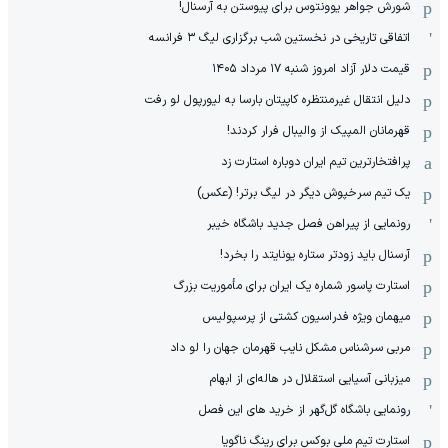
شورش جواهر یوونتوس برای پیوستن به آرسنال!
اتفاقی تاریخی در نخستین شب برگزاری لیگ ۳ فرانسه
قیمت دلار آزاد امروز شنبه ۱۷ مرداد ۱۴۰۵
دلیل انتقال غیرمنتظره کاپیتان بارسا به لیورپول لو رفت
قهرمانان المپیک از والیبال فرار کردند!
پرافتخارترین تیم ایران دوباره استارت زد
یک تیم سرخپوش دیگر در لیگ برتر! (عکس)
رونمایی از پیراهن فصل جدید باشگاه خیبر
آرسنال باید زودتر ستاره یونایتد را بخرد!
استارت پاسور شماره یک ایران برای مأموریت بزرگ
میهمان ویژه فدراسیون کشتی از پرسپولیس
مربی سرشناس مشکل نایب قهرمان جهان را لو داد
میزبانی آسیایی استقلال در هاله‌ای از ابهام
رونمایی باشگاه گل‌گهر از خرید های این فصل
استارت تیم ملی بوکس برای رینگ ناگویا