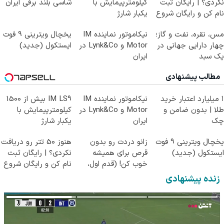
نکردی؟ | رایگان ثبت
کیلومترپیمایش با
شاسی بلند برقی ایران
نام کن و رایگان شروع
یکبار شارژ
کن!
مس، نقره، نفت و گاز؛
نیکاموتور نماینده IM
یخچال ویترینی 9 فوت
چهار دارایی جهانی در
Motor و Lynk&Co در
ایستکول (جدید)
یک سبد
ایران
مطالب پیشنهادی
۱ میلیارد اعتبار خرید
نیکاموتور نماینده IM
IM LS9 بیش از 1500
طلا | بدون ضامن و
Motor و Lynk&Co در
کیلومترپیمایش با
چک
ایران
یکبار شارژ
یخچال ویترینی 9 فوت
زانو دردت رو بدون
هنوز 50 تتر رو دریافت
ایستکول (جدید)
قرص برای همیشه
نکردی؟ | رایگان ثبت
خوب کن! (قدم اول،
نام کن و رایگان شروع
پرسش‌نامه)
کن!
زنده پیشنهادی