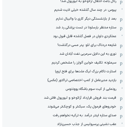
رئال باعث انتقال آرائوخو به لیورپول شد!
پیوس: در چند سال گذشته خیلی اذیت شدیم
بعد از بازنشستگی دیگر کاری با والیبال ندارم
ستاره مدنظر بارسلونا در تست پزشکی رد شد
عملکردی داوان در فصل گذشته قابل قبول بود
شایعه دردناک برای لئو: پدر مسی درگذشت!
نوری به این دلایل سرمربی نفت آبادان شد
سیمئونه: تکلیف خولین آلوارز را مشخص کردیم
استارت ناکام بزرگ لیگ ملت‌ها برای فتح اروپا
بازدید مدیرعامل از کمپ اختصاصی تراکتور (عکس)
رونمایی از کیت سوم باشگاه یوونتوس
قیمت بند فروش قرارداد آرائوخو و لیورپول فاش شد
خودروهای فرمول یک، سبک‌تر و کوچک‌تر می‌شوند
صدای ستاره اینتر درآمد: به ترکیه نخواهم رفت
عقب نشینی پرسپولیس از جذب حسین‌نژاد