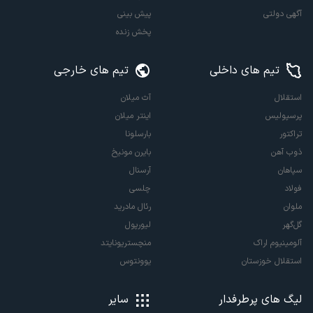
آگهی دولتی
پیش بینی
پخش زنده
تیم های داخلی
تیم های خارجی
استقلال
آث میلان
پرسپولیس
اینتر میلان
تراکتور
بارسلونا
ذوب آهن
بایرن مونیخ
سپاهان
آرسنال
فولاد
چلسی
ملوان
رئال مادرید
گل‌گهر
لیورپول
آلومینیوم اراک
منچستریونایتد
استقلال خوزستان
یوونتوس
لیگ های پرطرفدار
سایر