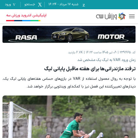
شنبه ۱۷ مرداد
-
16:24
جستجو
ورود
اپلیکیشن اندروید ورزش سه
کد:
2391965
09 تیر 1405 ساعت 16:22
6.7K
بازدید
زمان ورود VAR به لیگ یک مشخص شد
ترفند مازندرانی‌ها برای هفته ماقبل پایانی لیگ
با توجه به روال معمول استفاده از VAR در بازی‌های حساس هفته‌های پایانی لیگ یک،
دیدارهای تعیین‌کننده این فصل نیز با کمک‌داور ویدئویی برگزار خواهد شد.