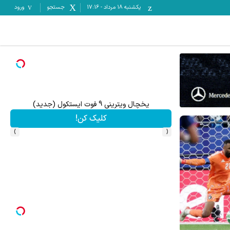
یکشنبه ۱۸ مرداد
-
17:16
جستجو
ورود
یخچال ویترینی 9 فوت ایستکول (جدید)
سرما
کلیک کن!
›
‹