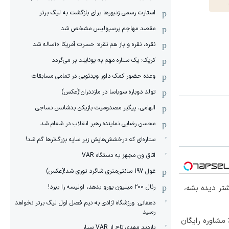
استارت رسمی زنبورها برای بازگشت به لیگ برتر
مقصد مهاجم پرسپولیس مشخص شد
نقره، نقره و باز هم نقره: حسرت آمریکا ۱۰‌ساله شد
کریک: یک ستاره مهم به یونایتد بر می‌گردد
وعده حضور کمک داور ویدئویی در تمامی مسابقات
تولد دوباره سوباسا در مازندران!(عکس)
الهامی، پیگیر مصدومیت بازیکن بدشانس نساجی
محسن رضایی نماینده رهبر انقلاب در شعام شد
ستاره‌ای که درخشش‌هایش زیر سایه بزرگ‌ترها گم شد!
اتاق ون مجهز به دستگاه VAR
غول 197 سانتی‌متری شاگرد نوری شد!(عکس)
رئال ۲۰۰ میلیون یورو بدهد، اولیسه را ببرد!
تر دیده بشه،
دهقانی: ورزشگاه آزادی به نیم فصل اول لیگ برتر نخواهد
رسید
 مشاوره رایگان
بازدید مهدی تاج از VAR سیار