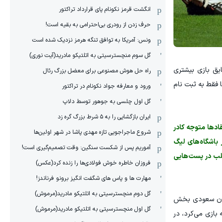
انگشت قرمز نکونام پای قرارداد تراکتور
حرف زدن از رودری بی‌احترامی به بقیه است!
ونس: آمریکا به توافق تنگه هرمز نزدیک شده است
گل سوم منچسترسیتی به اتلتیکو مادرید(آیت نوری)
یق بازی بیشتری
راه حل هوش مصنوعی برای معضل بزرگ رئال
 فقط به ثبت نام
ورود و معارفه جواد نکونام در تراکتور
گل اول چلسی به جوهور توسط دلاپ
ایران بازگشایی را به ۵ شرط بزرگ گره زد
ادها متوجه کادر
شروع ماجراجویی تازه مهدی پاشا در شهر اولین‌ها
 باشگاه‌های لیگ
آموریم پس از شکست سنگین: وقت تصمیم‌گیری است!
غلب در پست‌هایی
فروزان خاطره خوش فولادی‌ها را زنده کرد(عکس)
مهارت ها و پاس های شگفت انگیز برونو فرناندز!
گل دوم منچسترسیتی به اتلتیکو مادرید(مرموش)
بانان سعودی بخش
گل اول منچسترسیتی به اتلتیکو مادرید(مرموش)
 بازی می‌کرد، در