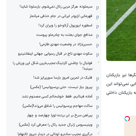
سیمئونه: هرگز مربی رئال نمی‌شوم، بارسلونا شاید!
قهرمانی لژیونر ایرانی در جام حذفی میانمار
اسطوره لیورپول آرائوخو را ویران کرد!
مدافع جوان بعثت به چادرملو پیوست
حسین‌نژاد در وضعیت مهدی طارمی!
سکوت مهدی تاج در قبال رسوایی جهانی اینفانتینیو
فوتبال با چاشنی کارتینگ؛عجیب‌ترین شکل این ورزش را
ببینید!
ها نیز بازیکنان
فلیک در تمرین امروز بارسا سورپرایز شد!
ی نمی‌تواند این
پیروز بباز نیست، حتی پرسپولیس! (عکس)
 بازیکنان داخلی
آماده فینالیم، فقط خوشحالم کسی مصدوم نشد
ساکت مهاجم پرسپولیس را شلاق می‌زند!(عکس)
پیراهن سرخ بر تن برنده توپا چهارصد و چهار
وینیسیوس ژنرال جدید رئال را معرفی کرد (عکس)
درگیری عجیب ساندرو تونالی در دیدار دیروز تاتنهام!