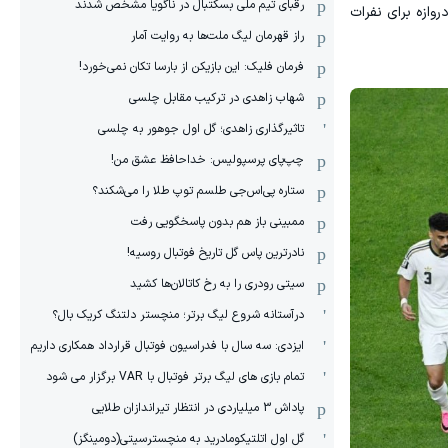
رقبای تیم ملی بسکتبال در ناگویا مشخص‌ شدند
روازه برای نفرات
راز قهرمان لیگ ملت‌ها به روایت آمار
فرمان فلیک: این بازیکن از بارسا تکان نمی‌خورد!
شهاب زاهدی در ترکیب مقابل چلسی
تاثیرگذاری زاهدی؛ گل اول جوهور به چلسی
چپ‌پای پرسپولیس: خداحافظ عشق من!
ستاره پی‌اس‌جی طلسم توپ طلا را می‌شکند؟
ممبینی باز هم بدون پاسخگویی رفت
نادر‌ترین پاس گل تاریخ فوتبال روسیه!
سیتی رودری را به رخ کاتالان‌ها کشید
درآستانه شروع لیگ برتر؛ منچستر دلتنگ کریک بال؟
ایزدی: سه سال با فدراسیون فوتبال قرارداد همکاری داریم
تمام بازی های لیگ برتر فوتبال با VAR برگزار می شود
پاداش 3 میلیاردی در انتظار تیراندازان طلایی
گل اول اتلتیکومادرید به منچسترسیتی(دومینگز)