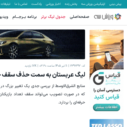
پیش بینی
اپلیکیشن ورزش سه
پخش زنده
اخبار ورزشی
پادکست
تماس با ما
تبلیغات
صفحه‌اصلی
جدول لیگ برتر
برنامه بــرجـــام
ویدیو
کد:
2392292
11 تیر 1405 ساعت 03:30
17K
بازدید
لیگ عربستان به سمت حذف سقف خ
منابع الشرق‌الاوسط از بررسی جدی یک تغییر بزرگ در ف
که در صورت تصویب می‌تواند سقف تعداد بازیکنان
حرفه‌ای را بردارد.