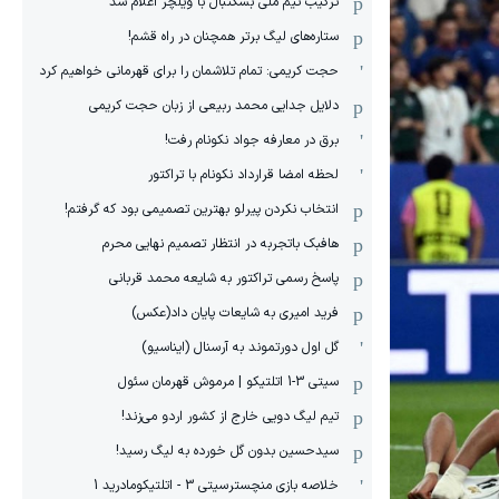
ترکیب تیم ملی بسکتبال با ویلچر اعلام شد
ستاره‌های لیگ برتر همچنان در راه قشم!
حجت کریمی: تمام تلاشمان را برای قهرمانی خواهیم کرد
دلایل جدایی محمد ربیعی از زبان حجت کریمی
برق در معارفه جواد نکونام رفت!
لحظه امضا قرارداد نکونام با تراکتور
انتخاب نکردن پیرلو بهترین تصمیمی بود که گرفتم!
هافبک باتجربه در انتظار تصمیم نهایی محرم
پاسخ رسمی تراکتور به شایعه محمد قربانی
فرید امیری به شایعات پایان داد(عکس)
گل اول دورتموند به آرسنال (ایناسیو)
سیتی 3-1 اتلتیکو | مرموش قهرمان سئول
تیم لیگ دویی خارج از کشور اردو می‌زند!
سیدحسین بدون گل خورده به لیگ رسید!
خلاصه بازی منچسترسیتی 3 - اتلتیکومادرید 1