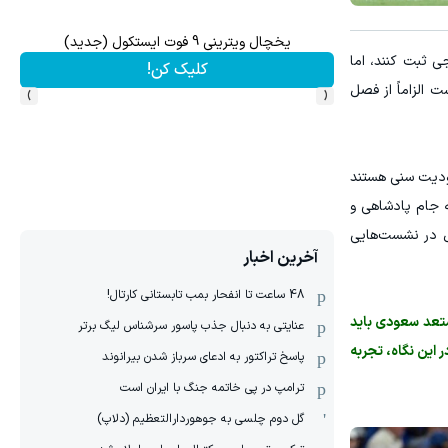
یخچال ویترینی 9 فوت ایستکول (جدید)
سرما
 ثبت کنند، اما
کلیک کن!
›
‹
 الزاماً از فصل
ا بدون محدودیت سنی هستند
 البته جام پادشاهی و
بل در نشست‌هایی
آخرین اخبار
48 ساعت تا انفحار بمب تابستانی کارتال!
تعد سعودی باید
عنایتی به دنبال جذب پاسور سرشناس لیگ برتر
 این نگاه، تجربه
پاسخ تراکتور به ادعای سرباز شدن بیرانوند
ترامپ در پی خاتمه جنگ با ایران است
گل دوم چلسی به جوهوردارالتعظیم (دلاپ)