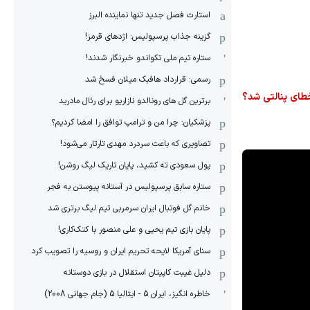
استارت فصل جدید تنها نماینده البرز
گزینه جذاب پرسپولیس: اژدهای قرمز!
ستاره تیم ملی تکواندو خبرنگار شدند!
رسمی: قرارداد هافبک میلان فسخ شد
 دقیقه ۱۱۸ روی یوری تیلمانس مرتکب خطای پنالتی شد؟
برترین گل های رونالدو نازاریو برای رئال مادرید
پزشکیان: چرا من و ترامپ توافق را امضا کردیم؟
تصاویری که باعث سردرد مهدی تارتار می‌شود!
پول سعودی ته کشید، پایان تاریک لیگ روشن!
ستاره سابق پرسپولیس در آستانه پیوستن به فجر
خانم گل فوتبال ایران سرمربی تیم لیگ برتری شد
پایان بازی تیم یحیی و علی منصور با کتک‌کاری!
سنای آمریکا لایحه تحریم ایران و روسیه را تصویب کرد
دلیل غیبت کاپیتان استقلال در بازی دوستانه
خاطره انگیز، ایران 5 - ایتالیا 5 (جام جهانی 2008)