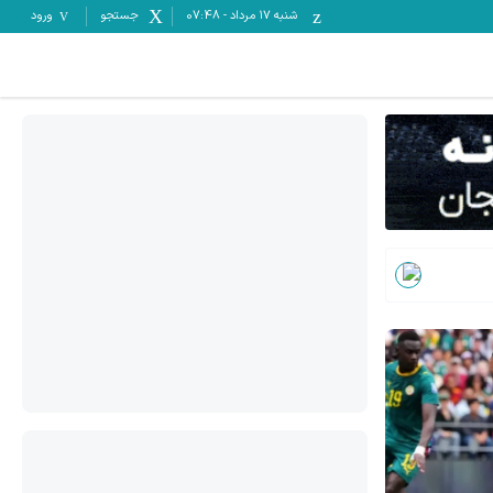
شنبه ۱۷ مرداد
-
07:48
جستجو
ورود