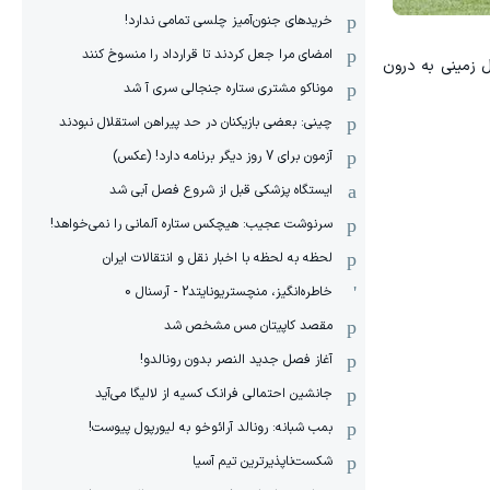
خریدهای جنون‌آمیز چلسی تمامی ندارد!
امضای مرا جعل کردند تا قرارداد را منسوخ کنند
، یک ارسال زمینی به درون
موناکو مشتری ستاره جنجالی سری آ شد
چینی: بعضی بازیکنان در حد پیراهن استقلال نبودند
آزمون برای 7 روز دیگر برنامه دارد! (عکس)
ایستگاه پزشکی قبل از شروع فصل آبی شد
سرنوشت عجیب: هیچکس ستاره آلمانی را نمی‌خواهد!
لحظه به لحظه با اخبار نقل و انتقالات ایران
خاطره‌انگیز، منچستریونایتد2 - آرسنال 0
مقصد کاپیتان مس مشخص شد
آغاز فصل جدید النصر بدون رونالدو!
جانشین احتمالی فرانک کسیه از لالیگا می‌آید
بمب شبانه: رونالد آرائوخو به لیورپول پیوست!
شکست‌ناپذیرترین تیم آسیا