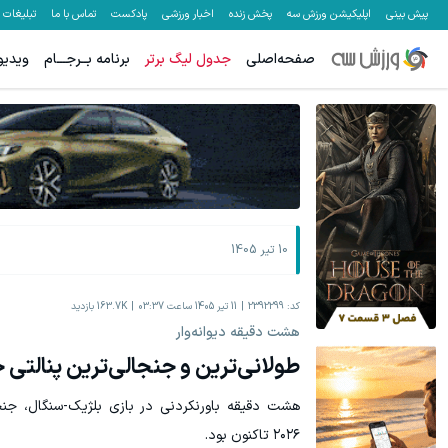
پیش بینی
اپلیکیشن ورزش سه
پخش زنده
اخبار ورزشی
پادکست
تماس با ما
تبلیغات
صفحه‌اصلی
جدول لیگ برتر
برنامه بــرجـــام
ویدیو
10 تیر 1405
کد:
2392299
11 تیر 1405 ساعت 03:37
163.7K
بازدید
هشت دقیقه دیوانه‌وار
طولانی‌ترین و جنجالی‌ترین پنالتی 
هشت دقیقه باورنکردنی در بازی بلژیک-سنگال، جن
۲۰۲۶ تاکنون بود.