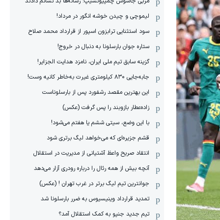
مربی جاسوس چمپیونشیپ: رسانه‌ها بد نشانم دادند
لیموچی و چیدن خوشه انگور در مرداد!
سود استثنایی ترابزون اسپور از قرارداد محمد صلاح
ستاره جوان بارسلونا به دنبال در خروج!
گزینه سابق تیم ملی ایران، نامزد هدایت الجزایر!
جابه‌جایی ۸۳۰ کیلومتری غیرت به‌خاطر کانیه وست!
این بهترین مقصد رشفورد پس از بارسلوناست
زاده‌عطار بازوبند را پس گرفت (عکس)
با این وضع، سیتی ششم یا هفتم می‌شود!
قشم جزیره‌ای که می‌خواهد لیگ برتری شود
انتقاد صریح واعظ آشتیانی از مدیریت در استقلال
آنچه بیش از همه رئال را درباره رودری آزار می‌دهد
جوانترین تیم لیگ برتر در غرب تهران ! (عکس)
تمدید قرارداد وینیسیوس به ضرر بارسلونا شد
تیم جدید جنپو به کمک استقلال آمد؟