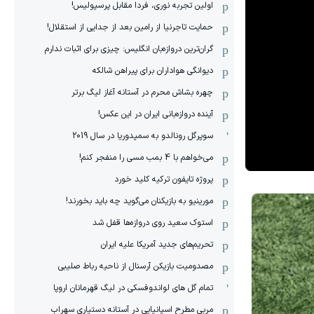
اولین تجربه نوری، فردا مقابل پرسپولیس!
حمایت تاجرنیا از رامین بعد از جدایی از استقلال!
گران‌ترین دروازه‌بان انگلیس: چیزی برای اثبات ندارم
دیوانگی هواداران برای پیراهن شالکه
چهره بشاش محرم در آستانه آغاز لیگ برتر
آینده دروازه‌بانی ایران در این عکس!
سوپرگل رونالدو به سمپدوریا در سال 2019
می‌خواهم با 4 بمب مسی را منفجر کنم!
پروژه تایفون ترکیه کلید خورد
مورینیو به بازیکنان می‌گوید چه باید بخورند!
استوک سعید روی دروازه‌ها قفل شد
تحریم‌های جدید آمریکا علیه ایران
مصدومیت بازیکن آرسنال از ناحیه رباط صلیبی
تمام گل های لواندوفسکی در لیگ قهرمانان اروپا
مربی مطرح اسپانیایی در آستانه دستیاری سهراب