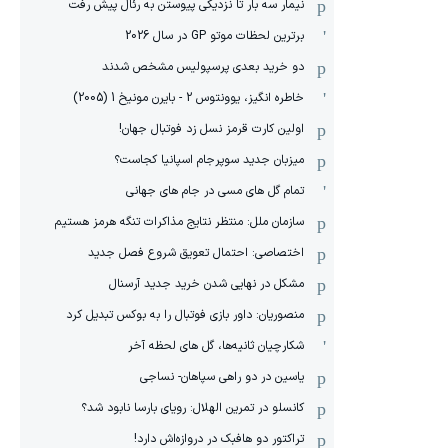
نیمار سه بار تا نزدیکی پیوستن به رئال پیش رفت
برترین لحظات موتو GP در سال 2026
دو خرید بعدی پرسپولیس مشخص شدند
خاطره انگیز، یوونتوس 2 - بایرن مونیخ 1 (2005)
اولین کارت قرمز نسل زد فوتبال جهان!
میزبان جدید سوپرجام اسپانیا کجاست؟
تمام گل های مسی در جام های جهانی
سازمان ملل: منتظر نتایج مذاکرات تنگه هرمز هستیم
اختصاصی: احتمال تعویق شروع فصل جدید
مشکل در نهایی شدن خرید جدید آرسنال
منصوریان: داور بازی فوتبال را به بوکس تبدیل کرد
شکارچیان ثانیه‌ها، گل های لحظه آخر
یاسین در دو راهی سپاهان- نساجی
کانسلو در تمرین الهلال: رویای بارسا نابود شد؟
تراکتور دو هافبک در دروازه‌اش دارد!