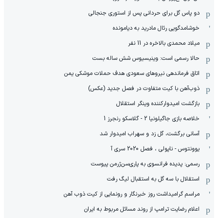
دو پاس گل برای حردانی پس از استوری جنجالی
خوشامدگویی رئال مادرید به دیامونده
میلاد محمدی بالاخره در 11 نفر
حالا رسمی است: وینیسیوس شش ساله بست
اتاق فرماندهی نیروهای سعودی هدف حملات موشکی یمن
ذوب‌آهن با کیت متفاوت در فصل جدید (عکس)
بازگشت امیدوارکننده وینگر استقلال
خلاصه بازی جاگیلونیا 2 - گلاسکو رنجرز 1
آسانی برگشت، گل زد و سهراب امیدوار شد
یوونتوس - ناپولی ، فصل 2020 سری آ
رسمی: پدیده فرانسوی به پاری‌سن‌ژرمن پیوست
استقلال با سه گل به استقبال لیگ رفت
مراسم گرامیداشت روز خبرنگار و رونمایی از کیت ذوب آهن
اعلام رضایت ترامپ از روند مسائل مربوط به ایران