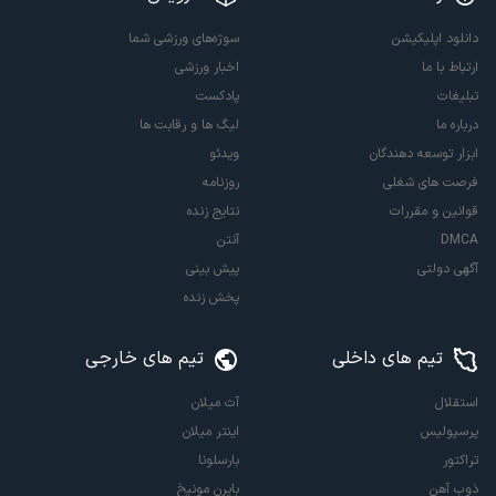
دانلود اپلیکیشن
سوژه‌های ورزشی شما
ارتباط با ما
اخبار ورزشی
تبلیغات
پادکست
درباره ما
لیگ ها و رقابت ها
ابزار توسعه دهندگان
ویدئو
فرصت های شغلی
روزنامه
قوانین و مقررات
نتایج زنده
DMCA
آنتن
آگهی دولتی
پیش بینی
پخش زنده
تیم های داخلی
تیم های خارجی
استقلال
آث میلان
پرسپولیس
اینتر میلان
تراکتور
بارسلونا
ذوب آهن
بایرن مونیخ