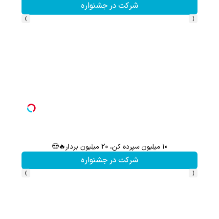
شرکت در جشنواره
›
‹
10 میلیون سپرده کن، 20 میلیون بردار🔥😍
شرکت در جشنواره
›
‹