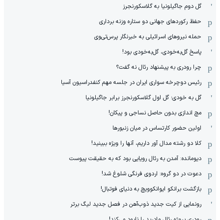
گل دوم جاگیلونیا به گلاسکورنجرز
حفظ رکوردهای جهانی دو ستاره وزنه برداری
حمله نیروهای اسرائیلی به خبرنگار پرس‌تی‌وی
پاسخ گل‌به‌خودی، گل‌به‌خودی بود!
چرا رودری به پیشنهاد رئال نه گفت؟
رئیس دوچرخه سواری ایران در جلسه مهم کنفدراسیون آسیا
گل به خودی؛ گل اول گلاسکورنجرز برابر جاگیلونیا
مچ اندازی بدون حاصل نساجی و پیکان!
اولین حضور کارتساس در میان زنبورها
کلا دو‌ رشته مدال آور داریم، آنها را ویژه ببینید!
دیومانده: آمدن به رئال رویایی بود که به حقیقت پیوست
دعوت در دو گروه: اردوی فرنگی شلوغ شد!
بازگشت برانکو ایوانکوویچ به دنیای فوتبال!
رونمایی از کیت جدید ذوب‌آهن در فصل جدید لیگ برتر
رودری پروژه رئال مادرید را نابود می‌کند!