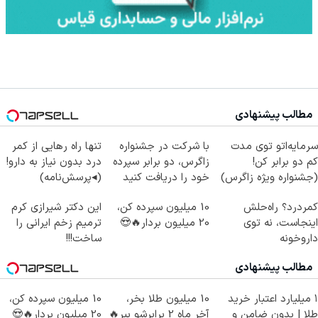
مطالب پیشنهادی
سرمایه‌اتو توی مدت
با شرکت در جشنواره
تنها راه رهایی از کمر
کم دو برابر کن!
زاگرس، دو برابر سپرده
درد بدون نیاز به دارو!
(جشنواره ویژه زاگرس)
خود را دریافت کنید
(◂پرسش‌نامه)
🔥
کمردرد؟ راه‌حلش
10 میلیون سپرده کن،
این دکتر شیرازی کرم
اینجاست، نه توی
20 میلیون بردار🔥😍
ترمیم زخم ایرانی را
داروخونه
ساخت!!!
مطالب پیشنهادی
۱ میلیارد اعتبار خرید
10 میلیون طلا بخر،
10 میلیون سپرده کن،
طلا | بدون ضامن و
آخر ماه 2 برابرشو ببر🔥
20 میلیون بردار🔥😍