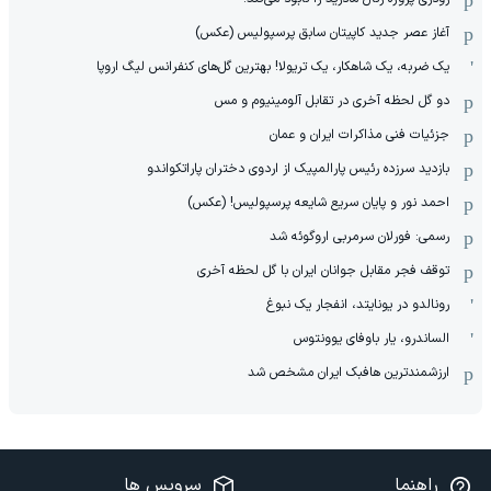
آغاز عصر جدید کاپیتان سابق پرسپولیس (عکس)
یک ضربه، یک شاهکار، یک تریولا! بهترین گل‌های کنفرانس لیگ اروپا
دو گل لحظه آخری در تقابل آلومینیوم و مس
جزئیات فنی مذاکرات ایران و عمان
بازدید سرزده رئیس پارالمپیک از اردوی دختران پاراتکواندو
احمد نور و پایان سریع شایعه پرسپولیس! (عکس)
رسمی: فورلان سرمربی اروگوئه شد
توقف فجر مقابل جوانان ایران با گل لحظه آخری
رونالدو در یونایتد، انفجار یک نبوغ
الساندرو، یار باوفای یوونتوس
ارزشمندترین هافبک ایران مشخص شد
راهنما
سرویس ها