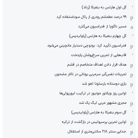
گل اول هارتس به بنفیکا (رناد)
۹۹ درصد مطمئنم رودری از رئال سوءاستفاده کرد
مسیر ناگویا از فدراسیون می‌گذرد
گل چهارم بنفیکا به هارتس (پاولیدیس)
فدراسیون تأیید کرد: بونوچی دستیار مانچینی می‌شود
قاب‌هایی از تمرین سرخ‌پوشان پایتخت
هدف قرار دادن اهداف متخاصم در قشم
‏تمرینات نفس‌گیر سرمربی یونانی در تالار مشحون
بازی دوستانه بارسلونا لغو شد
اولین روز ویکتور مونیوز در ترکیب لیورپولی‌ها
مجری مشهور مربی لیگ یک شد
گل سوم بنفیکا به هارتس (پاولیدیس)
اولین تمرین پرسپولیس در بازگشت از ترکیه
جدایی سنتر ۲۱۸ سانتی‌متری از استقلال