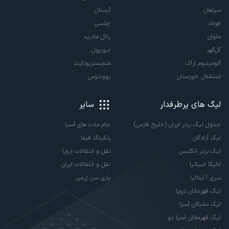
سپاهان
آرسنال
فولاد
چلسی
ملوان
رئال مادرید
گل‌گهر
لیورپول
آلومینیوم اراک
منچستریونایتد
استقلال خوزستان
یوونتوس
لیگ های پرطرفدار
سایر
جدول لیگ برتر ایران (خلیج فارس)
جام ملت های آسیا
لیگ آزادگان
رنکینگ فیفا
لیگ برتر انگلیس
نقل و انتقالات اروپا
لالیگا اسپانیا
نقل و انتقالات ایران
سری آ ایتالیا
پاری سن ژرمن
لیگ قهرمانان اروپا
لیگ نخبگان آسیا
لیگ قهرمانان آسیا دو