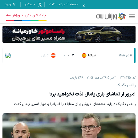
جمعه ۱۶ مرداد
-
01:51
جستجو
ورود
اپلیکیشن اندروید ورزش سه
11 تیر 1405
اسپانیا
3
-
0
اتریش
کد:
2392315
11 تیر 1405 ساعت 09:53
28K
بازدید
رالف رانگنیک:
امروز از تماشای بازی یامال لذت نخواهید برد!
رالف رانگنیک درباره نقشه‌های اتریش برای مقابله با اسپانیا و مهار لامین یامال گفت.