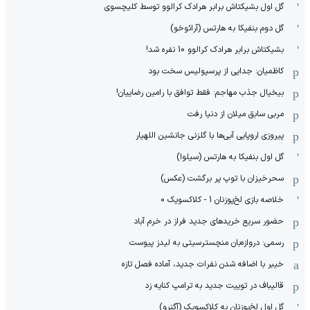
گل اول بشیکتاش برابر هرادک کرالوو توسط کلیچسوی
گل دوم بنفیکا به هارتس (آرائوخو)
بشیکتاش برابر هرادک کرالوو 10 نفره شد!
کاظمیان: جدایی از پرسپولیس سخت بود
بیخیال جذب مهاجم: فقط توافق با رامین رضاییان!
مربی سابق میلان از دنیا رفت
پیروزی اروپایی آبی‌ها با گلزنی جانشین اللهیار
گل اول بنفیکا به هارتس (سیلوا)
سحرخیزان با توپ پر برگشت (عکس)
خلاصه بازی لخ‌پوزنان 1 - کلاکسویک 0
حضور سریع خریدهای جدید فراز در خرم آباد
رسمی: دروازه‌بان منچسترسیتی به لیدز پیوست
خیبر با اضافه شدن نفرات جدید، آماده فصل تازه
قالیباف در توییت جدید به ترامپ کنایه زد
گل اول لخ‌پوزنان به کلاکسویک (آگنرو)