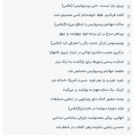
پیروز بباز نیست، حتی پرسپولیس! (عکس)
آماده فینالیم، فقط خوشحالم کسی مصدوم نشد
ساکت مهاجم پرسپولیس را شلاق می‌زند!(عکس)
پیراهن سرخ بر تن برنده توپا چهارصد و چهار
وینیسیوس ژنرال جدید رئال را معرفی کرد (عکس)
درگیری عجیب ساندرو تونالی در دیدار دیروز تاتنهام!
استارت رسمی زنبورها برای بازگشت به لیگ برتر
مقصد مهاجم پرسپولیس مشخص شد
نقره، نقره و باز هم نقره: حسرت آمریکا ۱۰‌ساله شد
کریک: یک ستاره مهم به یونایتد بر می‌گردد
وعده حضور کمک داور ویدئویی در تمامی مسابقات
تولد دوباره سوباسا در مازندران!(عکس)
الهامی، پیگیر مصدومیت بازیکن بدشانس نساجی
محسن رضایی نماینده رهبر انقلاب در شعام شد