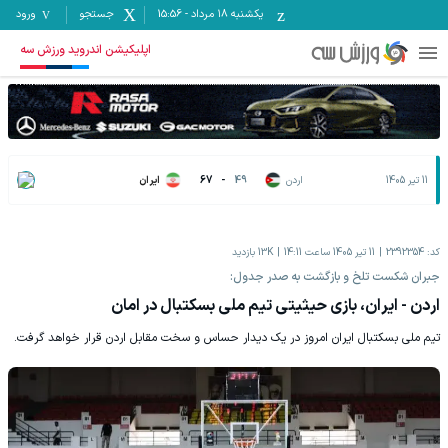
یکشنبه ۱۸ مرداد
-
15:56
جستجو
ورود
اپلیکیشن اندروید ورزش سه
11 تیر 1405
اردن
49
-
67
ایران
کد:
2392354
11 تیر 1405 ساعت 14:11
13K
بازدید
‏جبران شکست تلخ و بازگشت به صدر جدول:
اردن - ایران، بازی حیثیتی تیم ملی بسکتبال در امان
تیم ملی بسکتبال ایران امروز در یک دیدار حساس و سخت مقابل اردن قرار خواهد گرفت.