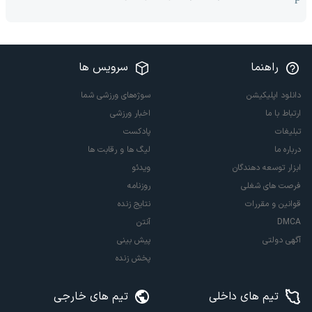
راهنما
سرویس ها
دانلود اپلیکیشن
سوژه‌های ورزشی شما
ارتباط با ما
اخبار ورزشی
تبلیغات
پادکست
درباره ما
لیگ ها و رقابت ها
ابزار توسعه دهندگان
ویدئو
فرصت های شغلی
روزنامه
قوانین و مقررات
نتایج زنده
DMCA
آنتن
آگهی دولتی
پیش بینی
پخش زنده
تیم های داخلی
تیم های خارجی