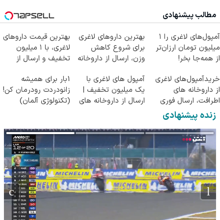
مطالب پیشنهادی
آمپول‌های لاغری را ۱
بهترین داروهای لاغری
بهترین قیمت داروهای
میلیون تومان ارزان‌تر
برای شروع کاهش
لاغری، با ۱ میلیون
از همه‌جا بخر!
وزن، ارسال از داروخانه
تخفیف و ارسال از
های نزدیکت!
داروخانه‌
خریدآمپول‌های لاغری
آمپول های لاغری با
1بار برای همیشه
از داروخانه های
یک میلیون تخفیف |
زانودردت رودرمان کن!
اطرافت، ارسال فوری
ارسال از داروخانه های
(تکنولوژی آلمان)
همراه با پک یخ!
معتبر
◂پرسشنامه▸
زنده پیشنهادی