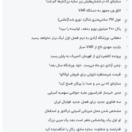
ستاره‌ای که درخشش‌هایش زیر سایه بزرگ‌ترها گم شد!
اتاق ون مجهز به دستگاه VAR
غول 197 سانتی‌متری شاگرد نوری شد!(عکس)
رئال ۲۰۰ میلیون یورو بدهد، اولیسه را ببرد!
دهقانی: ورزشگاه آزادی به نیم فصل اول لیگ برتر نخواهد رسید
بازدید مهدی تاج از VAR سیار
پرونده کلاهبرداری از قهرمان المپیک به پایان رسید
چمن آزادی دی ماه می‌رسد، خود ورزشگاه سال بعد!
قیمت غیرمنتظره ناپولی برای فروش لوکاکو!
ستاره‌ای که بی سر و صدا با پیکان فسخ کرد!
مدیر خبرساز فدراسیون علیه حواشی سهمیه آسیایی
سه فناوری جدید برای فصل جدید فوتبال ایران
مشخص شدن محل میزبانی آسیایی تراکتور و استقلال
او اول یک روانشناس ماهر است بعد یک مربی بزرگ
قدرتمند و متفاوت: ستاره سابق، رئال را شگفت‌زده کرد