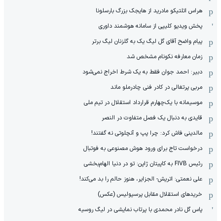
هراس اتلتیکو مادرید از هایجک بزرگ بارسلونا
پخش ویدیو کلیپی از سامانه هوشمند داوری
پیام واضح آقای گل لیگ یک به گلزنان لیگ برتر
زمان معارفه نکونام مشخص شد
دبیر: احمد جوان فقط به یک شرط اخراج نمی‌شود
مربی پرتغالی در کادر فنی چادرملو ماند
موسیمانه با یک‌چهارم قرارداد استقلال در تیم ملی
قایدی به دنبال یک فصل متفاوت در النصر
مالدینی فاش کرد: چرا پپ و آنچلوتی نه گفتند!
درخواست تاج برای ورود هوش مصنوعی به فوتبال
رئیس FIVB به کاپیتان ژاپن: تو در دنیا الهام‌بخشی
علی نعمتی: اتریش- الجزایر، هنوز حالم را بد می‌کند!
خریدهای استقلال مقابل پرسپولیس (عکس)
پاس گل نادر محمدی با پرتاب نمایشی در لیگ روسیه