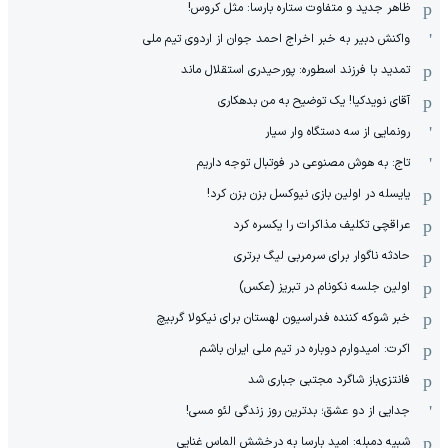
ظاهر جدید و متفاوت ستاره بارسا: مثل کروس!
واکنش دبیر به خبر اخراج احمد جوان از اردوی تیم ملی
تمدید با فرزند اسطوره: پورحیدری استقلال ماند
آقای نویدکیا! یک توضیح به من بدهکاری
رونمایی از سه دستگاه وار سیار
تاج: به هوش مصنوعی در فوتبال توجه داریم
یایسله در اولین بازی نیوکسل بزن بزن کرد!
عراقچی تکلیف مذاکرات را یکسره کرد
حادثه ناگوار برای سرمربی لیگ برتری
اولین جلسه نکونام در تبریز (عکس)
خبر شوکه کننده فدراسیون لهستان برای نیکولا گربیچ
اکرت: امیدوارم دوباره در تیم ملی ایران باشم
فانتزی‌باز شاگرد مجتبی جباری شد
جدایی از دو عشق؛ بدترین روز زندگی لئو مسی!
شبیه دمبله: امید بارسا به درخشش الماس غنایی