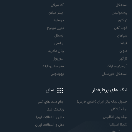
استقلال
آث میلان
پرسپولیس
اینتر میلان
تراکتور
بارسلونا
ذوب آهن
بایرن مونیخ
سپاهان
آرسنال
فولاد
چلسی
ملوان
رئال مادرید
گل‌گهر
لیورپول
آلومینیوم اراک
منچستریونایتد
استقلال خوزستان
یوونتوس
لیگ های پرطرفدار
سایر
جدول لیگ برتر ایران (خلیج فارس)
جام ملت های آسیا
لیگ آزادگان
رنکینگ فیفا
لیگ برتر انگلیس
نقل و انتقالات اروپا
لالیگا اسپانیا
نقل و انتقالات ایران