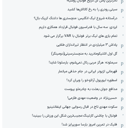
نادر‌ترین پاس گل تاریخ فوتبال روسیه!
سیتی رودری را به رخ کاتالان‌ها کشید
درآستانه شروع لیگ انگلیس؛ منچستری ها دلتنگ کریک بال؟
ایزدی: سه سال با فدراسیون فوتبال قرارداد همکاری داریم
تمام بازی های لیگ برتر فوتبال با VAR برگزار می شود
پاداش 3 میلیاردی در انتظار تیراندازان طلایی
گل اول اتلتیکومادرید به منچسترسیتی(دومینگز)
سیمئونه: هرگز مربی رئال نمی‌شوم، بارسلونا شاید!
قهرمانی لژیونر ایرانی در جام حذفی میانمار
اسطوره لیورپول آرائوخو را ویران کرد!
مدافع جوان بعثت به چادرملو پیوست
حسین‌نژاد در وضعیت مهدی طارمی!
سکوت مهدی تاج در قبال رسوایی جهانی اینفانتینیو
فوتبال با چاشنی کارتینگ؛عجیب‌ترین شکل این ورزش را ببینید!
فلیک در تمرین امروز بارسا سورپرایز شد!