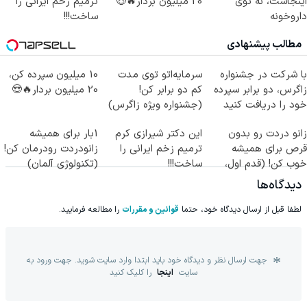
اینجاست، نه توی
20 میلیون بردار🔥😍
ترمیم زخم ایرانی را
داروخونه
ساخت!!!
مطالب پیشنهادی
با شرکت در جشنواره
سرمایه‌اتو توی مدت
10 میلیون سپرده کن،
زاگرس، دو برابر سپرده
کم دو برابر کن!
20 میلیون بردار🔥😍
خود را دریافت کنید
(جشنواره ویژه زاگرس)
🔥
زانو دردت رو بدون
این دکتر شیرازی کرم
1بار برای همیشه
قرص برای همیشه
ترمیم زخم ایرانی را
زانودردت رودرمان کن!
خوب کن! (قدم اول،
ساخت!!!
(تکنولوژی آلمان)
پرسش‌نامه)
◂پرسشنامه▸
دیدگاه‌ها
لطفا قبل از ارسال دیدگاه خود، حتما
قوانین و مقررات
را مطالعه فرمایید.
جهت ارسال نظر و دیدگاه خود باید ابتدا وارد سایت شوید. جهت ورود به
سایت
اینجا
را کلیک کنید