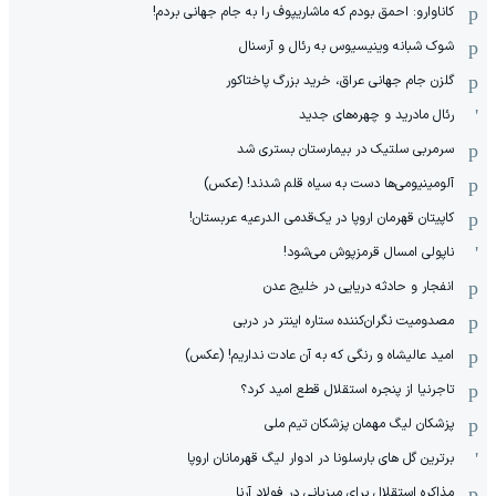
کاناوارو: احمق بودم که ماشاریپوف را به جام جهانی بردم!
شوک شبانه وینیسیوس به رئال و آرسنال
گلزن جام جهانی عراق، خرید بزرگ پاختاکور
رئال مادرید و چهره‌های جدید
سرمربی سلتیک در بیمارستان بستری شد
آلومینیومی‌ها دست به سیاه قلم شدند! (عکس)
کاپیتان قهرمان اروپا در یک‌قدمی الدرعیه عربستان!
ناپولی امسال قرمزپوش می‌شود!
انفجار و حادثه دریایی در خلیج عدن
مصدومیت نگران‌کننده ستاره اینتر در دربی
امید عالیشاه و رنگی که به آن عادت نداریم! (عکس)
تاجرنیا از پنجره استقلال قطع امید کرد؟
پزشکان لیگ مهمان پزشکان تیم ملی
برترین گل های بارسلونا در ادوار لیگ قهرمانان اروپا
مذاکره استقلال برای میزبانی در فولاد آرنا