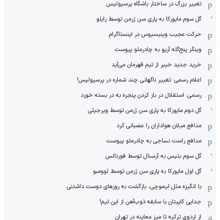
تغییر بزرگ در ساختار باشگاه پرسپولیس
گل سوم مایورکا به پاری سن ژرمن توسط رایلو
حرکت عجیب وینیسیوس در اینستاگرام
وینگر پنج‌گله آریو به چادرملو پیوست
خرید جدید خیبر از تیم قهرمان می‌آید
اعلام رسمی: تغییر ناگهانی چند شماره در پرسپولیس!
رسمی: استقلال در باز کردن پنجره به در بسته خورد
گل دوم مایورکا به پاری سن ژرمن توسط ویرجیلی
مدافع میلان هواداران را عصبانی کرد
مدافع راست نساجی به چادرملو پیوست
گل سوم بتیس به آرسنال توسط فورنالس
گل اول مایورکا به پاری سن ژرمن توسط لوومبو
با انگیزه مثل لیموچی، بازگشت به روزهای دوست داشتنی
جدایی کاپیتان با سابقه ذوب‌آهن از این تیم!
از اردوی ترکیه تا میز معاینه در تهران