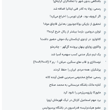
باشگاهی بدون شهر با تماشاگران کرایه‌ای!
رسمی: زولا به کادر فنی ایتالیا اضافه شد
اگر کرویف بود، فران تورس را اخراج می‌کرد!
تحقیق از بازیکن بوکاجونیورز به‌دلیل قاچاق مواد!
توازن دروغین: بارسا بیشتر از رئال خرج کرده؟!
کاناوارو: در اردوی ازبکستان یک موش حضور داشت!
واکاوی زوایای پنهان پرونده گل‌گهر - چادرملو
یک تیم دیگر مدعی کسب سهمیه آسیا شد
نوستالژی و قاب های سنگین، میلان 1 - رم 2 (2006/2007)
پزشکیان: همه مردم، ایران را حفظ کردند
رسمی: صالح مخدومی سرمربی فصل آینده کاله
کنایه مالک باشگاه عربستانی به محمد صلاح
مایورکا پاری‌سن‌ژرمن را نابود کرد
برد مهم اسماعیل کارتال در لیگ قهرمانان اروپا
عضو هیئت‌رئیسه فدراسیون در باشگاه پرسپولیس