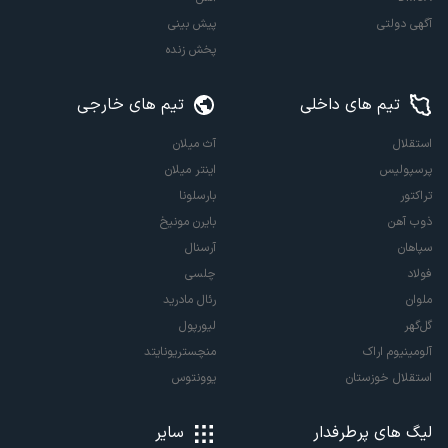
آگهی دولتی
پیش بینی
پخش زنده
تیم های داخلی
تیم های خارجی
استقلال
آث میلان
پرسپولیس
اینتر میلان
تراکتور
بارسلونا
ذوب آهن
بایرن مونیخ
سپاهان
آرسنال
فولاد
چلسی
ملوان
رئال مادرید
گل‌گهر
لیورپول
آلومینیوم اراک
منچستریونایتد
استقلال خوزستان
یوونتوس
لیگ های پرطرفدار
سایر