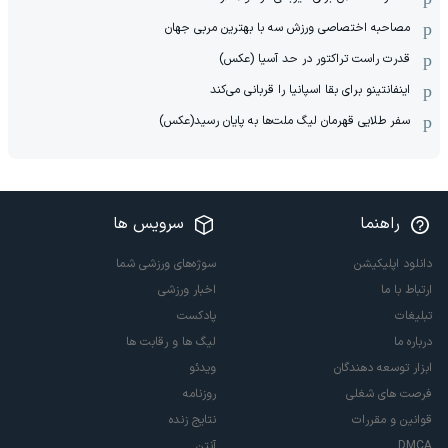
مصاحبه اختصاصی ورزش سه با بهترین مربی جهان
قدرت راست تراکتور در حد آسیا (عکس)
اینفانتینو برای بقا اسپانیا را قربانی می‌کند
سفر طلایی قهرمان لیگ ملت‌ها به پایان رسید(عکس)
راهنما
سرویس ها
دانلود اپلیکیشن
سوژه‌های ورزشی شما
ارتباط با ما
اخبار ورزشی
تبلیغات
پادکست
درباره ما
لیگ ها و رقابت ها
ابزار توسعه دهندگان
ویدئو
فرصت های شغلی
روزنامه
قوانین و مقررات
نتایج زنده
DMCA
آنتن