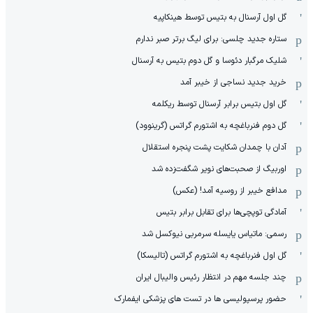
گل اول آرسنال به بتیس توسط هینکاپیه
ستاره جدید چلسی: برای لیگ برتر صبر ندارم
شلیک مرگبار دئوسا و گل دوم بتیس به آرسنال
خرید جدید نساجی از خیبر آمد
گل اول بتیس برابر آرسنال توسط ریکلمه
گل دوم فنرباغچه به اشتورم گراتس (گرینوود)
آدان با چمدان شکایت پشت پنجره استقلال
اوربیگ از صحبت‌های نویر شگفت‌زده شد
مدافع خیبر از روسیه آمد! (عکس)
آمادگی توپچی‌ها برای تقابل برابر بتیس
رسمی: ماتیاس یایسله سرمربی نیوکسل شد
گل اول فنرباغچه به اشتورم گراتس (تالیسکا)
چند جلسه مهم در انتظار رئیس والیبال ایران
حضور پرسپولیسی ها در تست های پزشکی ایفمارک