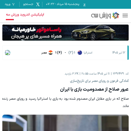
پنجشنبه ۱۵ مرداد
-
07:22
جستجو
ورود
اپلیکیشن اندروید ورزش سه
12 تیر 1405
استرالیا
1 (2)
-
1 (4)
مصر
کد:
2392439
11 تیر 1405 ساعت 20:55
3.3K
بازدید
آمادگی فرعون و رویای مصر برای تاریخ‌سازی
عبور صلاح از مصدومیت بازی با ایران
صلاح که در بازی مقابل ایران مصدوم شده بود به بازی با استرالیا رسید و رویای مصر زنده
ماند.