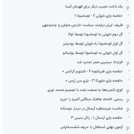
یک باخت عجیب دیگر برای قهرمان آسیا
خلاصه بازی ناپولی 2 - اوساسونا 1
ظریف: ایران نیازمند سیاست خارجی متوازن و چندوجهی
گل دوم ناپولی به اوساسونا توسط لوکا
گل اول اوساسونا به ناپولی توسط بودیمیر
گل اول ناپولی به اوساسونا توسط پولیتانو
قرارداد سرمربی مصر تمدید شد
خلاصه بازی فنرباغچه 2 - اشتورم گراتس 0
خلاصه بازی مایورکا 3 - پاری سن ژرمن 0
کوچ باتجربه‌ها به صنعت نفت با تصمیم محمد نوری
رسمی: الاتحاد هافبک سنگالی آلمریا را خرید
شکست غیرمنتظره آرسنال در دیدار دوستانه
خلاصه بازی آرسنال 1 - رئال بتیس 3
آزمون نهایی استقلال با حریف شکست‌ناپذیر