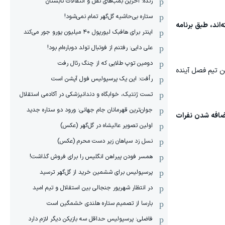
زنده: آخرین بمب‌های نقل و انتقالات تابستان
ستاره بی‌حاشیه گل‌گهر تمام نمی‌شود!
اند، طبق برنامه
اینتر برای هافبک لیورپول ۴۰ میلیون یورو جور می‌کند
علی دایی: رفتنم از فوتبال تولد دوباره‌ام بود!
دومین توپ طلایی که از چنگ رئال رفت
 تیم فصل آینده
رأفت: این یک پرسپولیس فول آپشن است
تست ژنتیک، خوابگاه و دندانپزشکی در آکادمی استقلال
جوان‌ترین قهرمانان جام جهانی: ورود دو ستاره جدید
با اضافه شدن نفرات
اولین تصویر عالیشاه در گل‌گهر (عکس)
نسل زد سپاهان زیر دست محرم (عکس)
همسر فودن پیراهن انگلیس را برای فروش گذاشت!
پرسپولیس برای ششمین خرید از گل‌گهر ترسید
در انتظار شهریور جنجالی بین استقلال و تیم امید
بارسا از تصمیم ستاره هلندی خشمگین است
فاضلی: پرسپولیس حداقل سه بازیکن دیگر لازم دارد