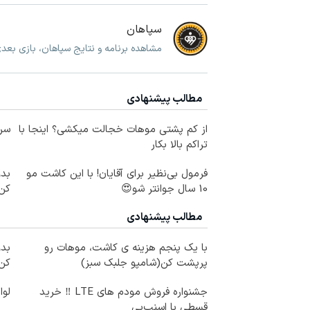
سپاهان
مشاهده برنامه و نتایج سپاهان، بازی بعد
مطالب پیشنهادی
از کم پشتی موهات خجالت میکشی؟ اینجا با
سرم
تراکم بالا بکار
فرمول بی‌نظیر برای آقایان! با این کاشت مو
10 سال جوانتر شو😍
کن50%تخفیف پای
مطالب پیشنهادی
با یک پنجم هزینه ی کاشت، موهات رو
پرپشت کن(شامپو جلبک سبز)
کن50%تخفیف پای
جشنواره فروش مودم های LTE ‼️ خرید
لوا
قسطی با اسنپ‌پی