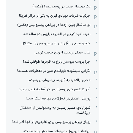
یک دربی‌باز جدید در پرسپولیس! (عکس)
جزئیات ضربات پهپادی ایران به یکی از مراکز آمریکا
نواده شکارچیان اژدها در پیراهن پرسپولیس (عکس)
نقره ناهید کیانی در المپیک پاریس دو ساله شد
خاطره محبی از گل زدن به پرسپولیس و استقلال
علت جدایی ربیعی از زبان حجت کریمی
چرا پروسه پیوستن زارع به قرمزها طولانی شد؟
نگرانی سیمئونه: بازیکنانم هنوز در تعطیلات هستند!
محبی: بالاخره به آرزویم، پرسپولیس رسیدم
آمار تازه‌نفس‌های پرسپولیس در آستانه فصل جدید
پورعلی: لطیفی‌فر کامل‌ترین مهاجم لیگ است!
شهرآبادی: مسیر رسیدن به پرسپولیس از استقلال
می‌گذشت
رویای پیراهن پرسپولیس برای لطیفی‌فر از کجا آغاز شد؟
ایرائولا: لیورپول نمی‌تواند سطحش را حفظ کند