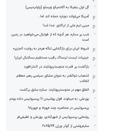
گل اول بنفیکا به آکادمیکو ویسئو (پاولیدیس)
آمریکا می‌تواند دوباره حمله کند اما...
مربی تیم ملی از تراکتور جدا شد!
شب پر ستاره، هر آنچه که از فوتبال می‌خواهید در زمین
است
شروط ایران برای بازگشایی تنگه هرمز به روایت الجزیره
جزییات لیست ترسناک رقیب مستقیم بسکتبال ایران!
بازگشت پر قدرت منچستریونایتد در الدترافورد
انتصاب ذوالقدر به عنوان مشاور سیاسی رهبر معظم
انقلاب
اتفاق مهم در منچستریونایتد: ستاره سابق برگشت
پورعلی: به میناوند قول پوشیدن 11 پرسپولیس داده بودم
پرسپولیس در محاصره چند «پویا» و «پوریا»!
رونمایی پرسپولیس از شهرآبادی، پورعلی و لطیفی‌فر
سایه‌روشنی از گولر ورژن 2025/26