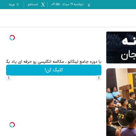
دوشنبه ۱۹ مرداد
-
06:55
جستجو
ورود
ت خالیه!45%تخفیف
به بزرگترین جشنواره ایمپلنت تهران خوش اومدید! | فقط ۲۵ میلیون !
رزرورایگان نوبت
›
‹