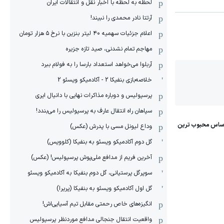
لحظه به لحظه با اخبار نقل و انتقالات ایران
آرتتا نادر محمدی را نبیند!
اعلام جزئیات سهمیه ۴۰ لیتر بنزین با نرخ ۵ هزار تومان
مهاجم تمام نشدنی، صید تازه جزیره
آربلوا می‌خواهد استعداد بارسا را به فولام ببرد
خلاصه‌بازی بنفیکا 2 - آکادمیکو ویسئو 2
پرسپولیس و دوباره مذاکرات نهایی با دانیال ایری
سپاهان راه انتقال عارف به پرسپولیس را می‌بندد!
وداع لیونل مسی با پدرش (عکس)
گل دوم آکادمیکو ویسئو به بنفیکا (کلوویس)
آخرین فریم از مدافع ملی‌پوش پرسپولیس! (عکس)
سوپرگل پرستیانی، گل دوم بنفیکا به آکادمیکو ویسئو
گل اول آکادمیکو ویسئو به بنفیکا (پریرا)
انگیزه‌های خاص رحمتی مقابل تیم‌ آسیایی‌اش!
واقعیت انتقال جنجالی مدافع موردنظر پرسپولیس