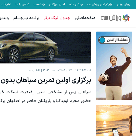
پیش بینی
اپلیکیشن ورزش سه
پخش زنده
اخبار ورزشی
پادکست
تماس با ما
تبلیغات
صفحه‌اصلی
جدول لیگ برتر
برنامه بــرجـــام
ویدیو
با دوره جامع لینگانو ، مکالمه انگلیسی رو حرفه ای یاد بگیر
جای بخیه داری؟؟
کلیک کن!
کد:
2392451
11 تیر 1405 ساعت 22:22
4K
بازدید
برگزاری اولین تمرین سپاهان بدون 
سپاهان پس از مشخص شدن وضعیت نیمکت خود، 
حضور محرم نویدکیا و بازیکنان حاضر در اصفهان برگزا