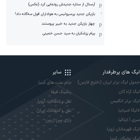
آرسنال از ستاره جدیدش رونمایی کرد (عکس)
بازیکن جدید پرسپولیس به هواداران قول سه‌گانه داد!
چهار بازیکن جدید به خیبر پیوستند
پیام پزشکیان به سید حسن خمینی
لیگ های پرطرفدار
سایر
جدول لیگ برتر ایران (خلیج فارس)
جام ملت های آسیا
لیگ آزادگان
رنکینگ فیفا
لیگ برتر انگلیس
نقل و انتقالات اروپا
لالیگا اسپانیا
نقل و انتقالات ایران
سری آ ایتالیا
پاری سن ژرمن
لیگ قهرمانان اروپا
لیگ نخبگان آسیا