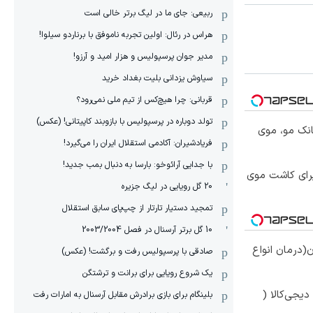
ربیعی: جای ما در لیگ برتر خالی است
هراس در رئال: اولین تجربه ناموفق با برناردو سیلوا!
مدیر جوان پرسپولیس و هزار امید و آرزو!
سیاوش یزدانی بلیت بغداد خرید
قربانی: چرا هیچ‌کس از تیم ملی نمی‌رود؟
تولد دوباره در پرسپولیس با بازوبند کاپیتانی! (عکس)
انک مو، موی
فریادشیران: آکادمی استقلال ایران را می‌گیرد!
با جدایی آرائوخو: بارسا به دنبال بمب جدید!
برای کاشت موی
20 گل رویایی در لیگ جزیره
تمجید دستیار تارتار از چپ‌پای سابق استقلال
10 گل برتر آرسنال در فصل 2003/2004
(درمان انواع
صادقی با پرسپولیس رفت و برگشت! (عکس)
یک شروع رویایی برای برانت و ترشتگن
یجی‌کالا (
بلینگام برای بازی برادرش مقابل آرسنال به امارات رفت