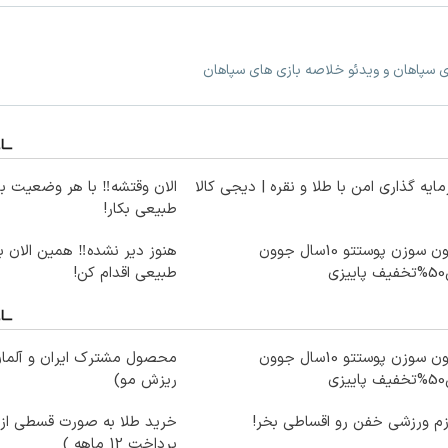
ی سپاهان و ویدئو خلاصه بازی های سپاهان
ایه گذاری امن با طلا و نقره | دیجی کالا
الان وقتشه‼️ با هر وضعیت ب
طبیعی بکار!
بدون سوزن پوستتو 10سال جوون
هنوز دیر نشده‼️ همین الان 
یزی
طبیعی اقدام کن!
بدون سوزن پوستتو 10سال جوون
محصول مشترک ایران و آلمان
یزی
ریزش مو)
زم ورزشی خفن رو اقساطی بخر!
خرید طلا به صورت قسطی از د
پرداخت 12 ماهه )