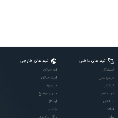
تیم های داخلی
تیم های خارجی
استقلال
آث میلان
پرسپولیس
اینتر میلان
تراکتور
بارسلونا
ذوب آهن
بایرن مونیخ
سپاهان
آرسنال
فولاد
چلسی
ملوان
رئال مادرید