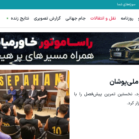
سوژه‌های شما
روزنامه
نقل و انتقالات
جام جهانی
گزارش تصویری
نتایج زنده
 فقط در 3 هفته ترمیمش کن!😍
جای این پک تقویت موی جلبک توی حموم
کلیک کن!
خرید محصول
ملی‌پوشان
نخستین تمرین پیش‌فصل را با
ر کرد.