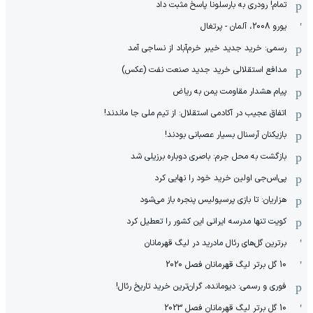
تمام! رودری به بارسلونا پاسخ مثبت داد
یورو 2008، آلمان - پرتغال
رسمی: خرید جدید خیبر خرم‌آباد از نساجی آمد
مدافع استقلالی خرید جدید صنعت نفت (عکس)
پیام هشدار مقاومت یمن به ریاض
اتفاق عجیب در آکادمی استقلال: از تیم ملی جا ماندند!
بازیکنان آرسنال بسیار عصبانی بودند!
بازگشت به محل جرم: باصری دوباره برزیلی شد
پی‌اس‌جی اولین خرید خود را نهایی کرد
هزاریان: تا بازی پرسپولیس پنجره باز می‌شود
کویت تنها مدرسه ایرانی این کشور را تعطیل کرد
برترین گل‌های رئال مادرید در لیگ قهرمانان
10 گل برتر لیگ قهرمانان فصل 2020
فوری و رسمی: دیومانده، گران‌ترین خرید تاریخ رئال!
10 گل برتر لیگ قهرمانان فصل 2023