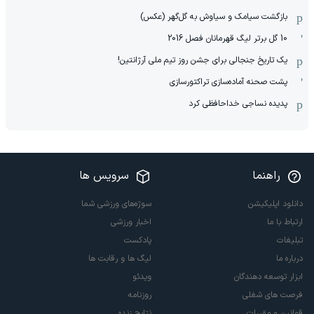
بازگشت سیامک و سیاوش به گل‌گهر (عکس)
10 گل برتر لیگ قهرمانان فصل 2016
یک تاریخ جنجالی برای جشن روز تیم ملی آرژانتین!
پشت صحنه آماده‌سازی تراکتورسازی
پدیده نساجی خداحافظی کرد
راهنما
سرویس ها
دانلود اپلیکیشن
سوژه‌های ورزشی شما
ارتباط با ما
اخبار ورزشی
تبلیغات
پادکست
درباره ما
لیگ ها و رقابت ها
ابزار توسعه دهندگان
ویدئو
فرصت های شغلی
روزنامه
قوانین و مقررات
نتایج زنده