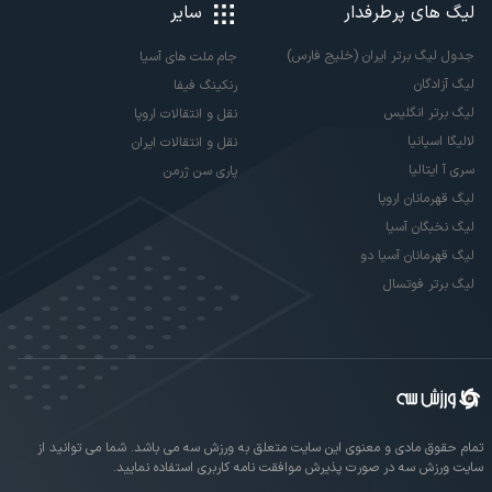
لیگ های پرطرفدار
سایر
جدول لیگ برتر ایران (خلیج فارس)
جام ملت های آسیا
لیگ آزادگان
رنکینگ فیفا
لیگ برتر انگلیس
نقل و انتقالات اروپا
لالیگا اسپانیا
نقل و انتقالات ایران
سری آ ایتالیا
پاری سن ژرمن
لیگ قهرمانان اروپا
لیگ نخبگان آسیا
لیگ قهرمانان آسیا دو
لیگ برتر فوتسال
تمام حقوق مادی و معنوی این سایت متعلق به ورزش سه می باشد. شما می توانید از
سایت ورزش سه در صورت پذیرش موافقت نامه کاربری استفاده نمایید.