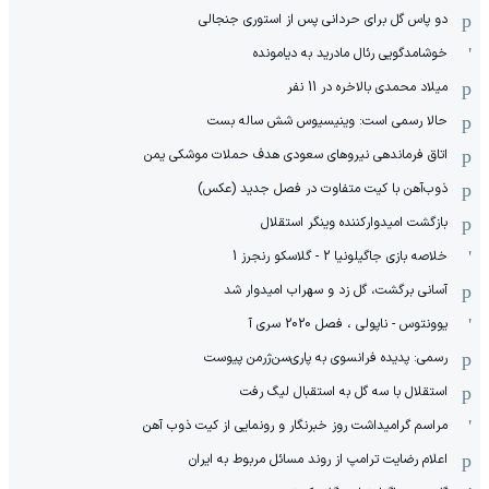
دو پاس گل برای حردانی پس از استوری جنجالی
خوشامدگویی رئال مادرید به دیامونده
میلاد محمدی بالاخره در 11 نفر
حالا رسمی است: وینیسیوس شش ساله بست
اتاق فرماندهی نیروهای سعودی هدف حملات موشکی یمن
ذوب‌آهن با کیت متفاوت در فصل جدید (عکس)
بازگشت امیدوارکننده وینگر استقلال
خلاصه بازی جاگیلونیا 2 - گلاسکو رنجرز 1
آسانی برگشت، گل زد و سهراب امیدوار شد
یوونتوس - ناپولی ، فصل 2020 سری آ
رسمی: پدیده فرانسوی به پاری‌سن‌ژرمن پیوست
استقلال با سه گل به استقبال لیگ رفت
مراسم گرامیداشت روز خبرنگار و رونمایی از کیت ذوب آهن
اعلام رضایت ترامپ از روند مسائل مربوط به ایران