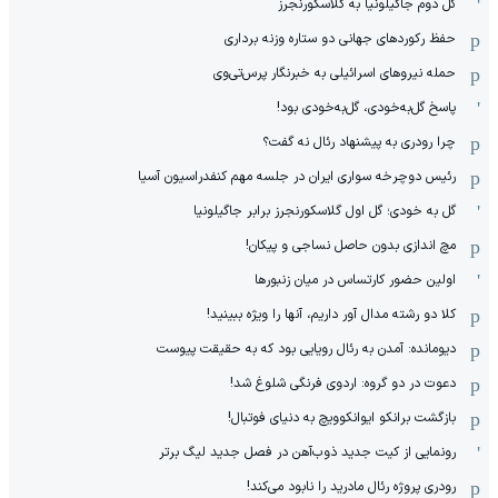
گل دوم جاگیلونیا به گلاسکورنجرز
حفظ رکوردهای جهانی دو ستاره وزنه برداری
حمله نیروهای اسرائیلی به خبرنگار پرس‌تی‌وی
پاسخ گل‌به‌خودی، گل‌به‌خودی بود!
چرا رودری به پیشنهاد رئال نه گفت؟
رئیس دوچرخه سواری ایران در جلسه مهم کنفدراسیون آسیا
گل به خودی؛ گل اول گلاسکورنجرز برابر جاگیلونیا
مچ اندازی بدون حاصل نساجی و پیکان!
اولین حضور کارتساس در میان زنبورها
کلا دو‌ رشته مدال آور داریم، آنها را ویژه ببینید!
دیومانده: آمدن به رئال رویایی بود که به حقیقت پیوست
دعوت در دو گروه: اردوی فرنگی شلوغ شد!
بازگشت برانکو ایوانکوویچ به دنیای فوتبال!
رونمایی از کیت جدید ذوب‌آهن در فصل جدید لیگ برتر
رودری پروژه رئال مادرید را نابود می‌کند!