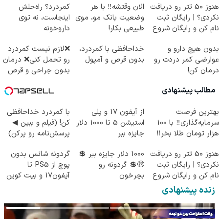
هنوز 50 تتر رو دریافت
الان وقتشه‼️ با هر
کمردرد؟ راه‌حلش
نکردی؟ | رایگان ثبت
وضعیت بانک مو، موی
اینجاست، نه توی
نام کن و رایگان شروع
طبیعی بکار!
داروخونه
کن!
بدون هیچ دارو و
خداحافظی با کمردرد،
❌لازم نیست کمردرد
عوارضی کمر دردت رو
بدون قرص و آمپول
رو تحمل کنی❌ درمان
درمان کن!
بدون جراحی و قرص
(پرسش‌نامه)
(پرسشنامه)
مطالب پیشنهادی
بهترین فرصت
از آیفون 17 و پلی
با کمردرد خداحافظی
سرمایه‌گذاری‼️ با 100
استیشن 5 تا 1000 دلار
کن! (فیلم و ببین ◀
هزار تومان طلا بخر‼️
جایزه ببر
پرسش‌نامه رو پرکن)
هنوز 50 تتر رو دریافت
1000 دلار جایزه ببر 💲
گردونه شانس بدون
نکردی؟ | رایگان ثبت
🤑💲 گردونه رو
پوچ از PS5 تا
نام کن و رایگان شروع
بچرخون
آیفون17 و بیت کوین
کن!
🔥
زنده پیشنهادی