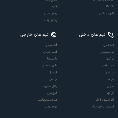
DMCA
آنتن
آگهی دولتی
پیش بینی
پخش زنده
تیم های داخلی
تیم های خارجی
استقلال
آث میلان
پرسپولیس
اینتر میلان
تراکتور
بارسلونا
ذوب آهن
بایرن مونیخ
سپاهان
آرسنال
فولاد
چلسی
ملوان
رئال مادرید
گل‌گهر
لیورپول
آلومینیوم اراک
منچستریونایتد
استقلال خوزستان
یوونتوس