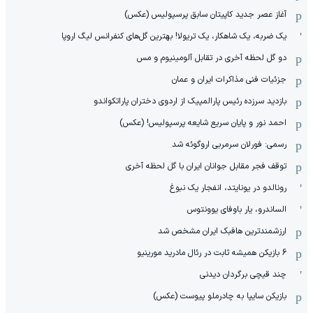
آغاز عصر جدید کاپیتان سابق پرسپولیس (عکس)
یک ضربه، یک شاهکار، یک تریولا! بهترین گل‌های کنفرانس لیگ اروپا
دو گل لحظه آخری در تقابل آلومینیوم و مس
جزئیات فنی مذاکرات ایران و عمان
بازدید سرزده رئیس پارالمپیک از اردوی دختران پاراتکواندو
احمد نور و پایان سریع شایعه پرسپولیس! (عکس)
رسمی: فورلان سرمربی اروگوئه شد
توقف فجر مقابل جوانان ایران با گل لحظه آخری
رونالدو در یونایتد، انفجار یک نبوغ
الساندرو، یار باوفای یوونتوس
ارزشمندترین هافبک ایران مشخص شد
6 بازیکن همیشه ثابت در رئال مادرید مورینیو
چند قیچی برگردان دیدنی
بازیکن سایپا به چادرملو پیوست (عکس)