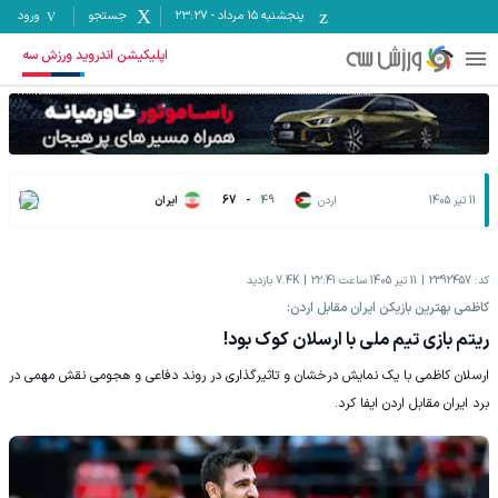
پنجشنبه ۱۵ مرداد
-
23:27
جستجو
ورود
اپلیکیشن اندروید ورزش سه
11 تیر 1405
اردن
49
-
67
ایران
کد:
2392457
11 تیر 1405 ساعت 22:41
7.4K
بازدید
کاظمی بهترین بازیکن ایران مقابل اردن:
ریتم بازی تیم ملی با ارسلان کوک بود!
ارسلان کاظمی با یک نمایش درخشان و تاثیرگذاری در روند دفاعی و هجومی نقش مهمی در
برد ایران مقابل اردن ایفا کرد.