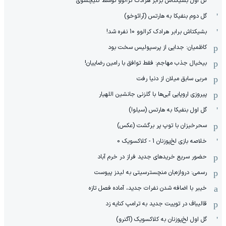
گل اول بشیکتاش برابر هرادک کرالوو توسط کلیچسوی
گل دوم بنفیکا به هارتس (آرائوخو)
بشیکتاش برابر هرادک کرالوو 10 نفره شد!
کاظمیان: جدایی از پرسپولیس سخت بود
بیخیال جذب مهاجم: فقط توافق با رامین رضاییان!
مربی سابق میلان از دنیا رفت
پیروزی اروپایی آبی‌ها با گلزنی جانشین اللهیار
گل اول بنفیکا به هارتس (سیلوا)
سحرخیزان با توپ پر برگشت (عکس)
خلاصه بازی لخ‌پوزنان 1 - کلاکسویک 0
حضور سریع خریدهای جدید فراز در خرم آباد
رسمی: دروازه‌بان منچسترسیتی به لیدز پیوست
خیبر با اضافه شدن نفرات جدید، آماده فصل تازه
قالیباف در توییت جدید به ترامپ کنایه زد
گل اول لخ‌پوزنان به کلاکسویک (آگنرو)