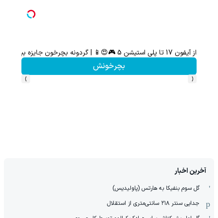
از آیفون 17 تا پلی استیشن 5 🎮😍📱 | گردونه بچرخون جایزه ببر
بچرخونش
›
‹
آخرین اخبار
گل سوم بنفیکا به هارتس (پاولیدیس)
جدایی سنتر ۲۱۸ سانتی‌متری از استقلال