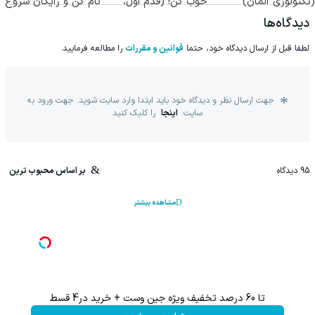
(تکنولوژی آلمان)
خوب کن! (قدم اول،
نام کن و رایگان شروع
◂پرسشنامه▸
پرسش‌نامه)
کن!
دیدگاه‌ها
لطفا قبل از ارسال دیدگاه خود، حتما
قوانین و مقررات
را مطالعه فرمایید.
جهت ارسال نظر و دیدگاه خود باید ابتدا وارد سایت شوید. جهت ورود به
سایت
اینجا
را کلیک کنید
95
دیدگاه
بر اساس محبوب ترین
مشاهده بیشتر
تا 60 درصد تخفیف ویژه جین وست + خرید در4 قسط
تا %60 تخفیف محصولات جین وست + خرید در 4 