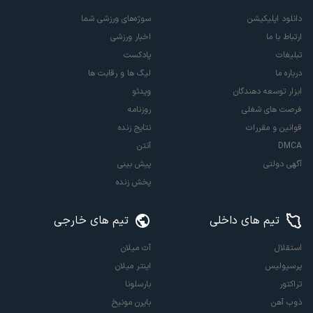
دانلود اپلیکیشن
سوژه‌های ورزشی شما
ارتباط با ما
اخبار ورزشی
تبلیغات
پادکست
درباره ما
لیگ ها و رقابت ها
ابزار توسعه دهندگان
ویدئو
فرصت های شغلی
روزنامه
قوانین و مقررات
نتایج زنده
DMCA
آنتن
آگهی دولتی
پیش بینی
پخش زنده
تیم های داخلی
تیم های خارجی
استقلال
آث میلان
پرسپولیس
اینتر میلان
تراکتور
بارسلونا
ذوب آهن
بایرن مونیخ