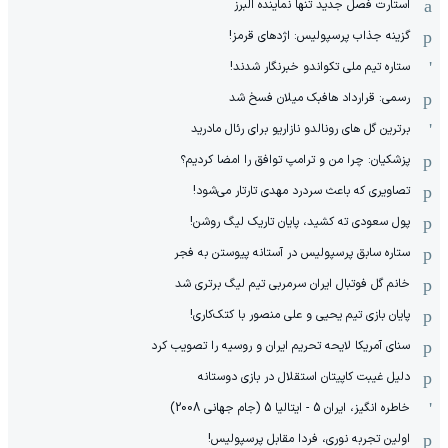
استارت فصل جدید تنها نماینده البرز
گزینه جذاب پرسپولیس: اژدهای قرمز!
ستاره تیم ملی تکواندو خبرنگار شدند!
رسمی: قرارداد هافبک میلان فسخ شد
برترین گل های رونالدو نازاریو برای رئال مادرید
پزشکیان: چرا من و ترامپ توافق را امضا کردیم؟
تصاویری که باعث سردرد مهدی تارتار می‌شود!
پول سعودی ته کشید، پایان تاریک لیگ روشن!
ستاره سابق پرسپولیس در آستانه پیوستن به فجر
خانم گل فوتبال ایران سرمربی تیم لیگ برتری شد
پایان بازی تیم یحیی و علی منصور با کتک‌کاری!
سنای آمریکا لایحه تحریم ایران و روسیه را تصویب کرد
دلیل غیبت کاپیتان استقلال در بازی دوستانه
خاطره انگیز، ایران 5 - ایتالیا 5 (جام جهانی 2008)
اولین تجربه نوری، فردا مقابل پرسپولیس!