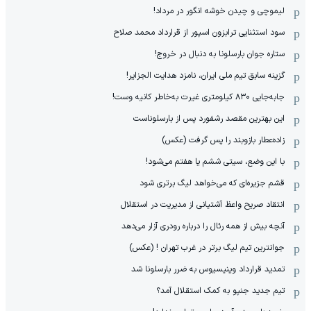
لیموچی و چیدن خوشه انگور در مرداد!
سود استثنایی ترابزون اسپور از قرارداد محمد صلاح
ستاره جوان بارسلونا به دنبال در خروج!
گزینه سابق تیم ملی ایران، نامزد هدایت الجزایر!
جابه‌جایی ۸۳۰ کیلومتری غیرت به‌خاطر کانیه وست!
این بهترین مقصد رشفورد پس از بارسلوناست
زاده‌عطار بازوبند را پس گرفت (عکس)
با این وضع، سیتی ششم یا هفتم می‌شود!
قشم جزیره‌ای که می‌خواهد لیگ برتری شود
انتقاد صریح واعظ آشتیانی از مدیریت در استقلال
آنچه بیش از همه رئال را درباره رودری آزار می‌دهد
جوانترین تیم لیگ برتر در غرب تهران ! (عکس)
تمدید قرارداد وینیسیوس به ضرر بارسلونا شد
تیم جدید جنپو به کمک استقلال آمد؟