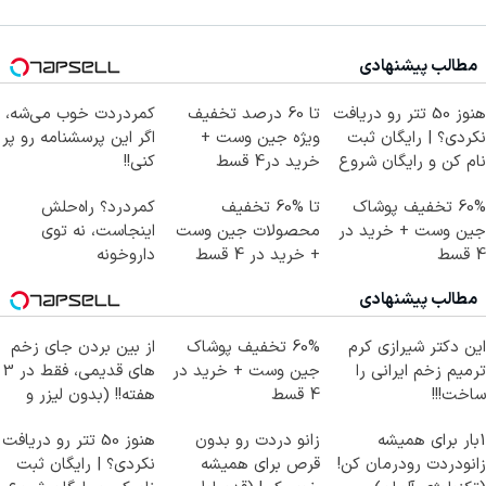
مطالب پیشنهادی
هنوز 50 تتر رو دریافت
تا 60 درصد تخفیف
کمردردت خوب می‌شه،
نکردی؟ | رایگان ثبت
ویژه جین وست +
اگر این پرسشنامه رو پر
نام کن و رایگان شروع
خرید در4 قسط
کنی!!
کن!
60% تخفیف پوشاک
تا %60 تخفیف
کمردرد؟ راه‌حلش
جین وست + خرید در
محصولات جین وست
اینجاست، نه توی
4 قسط
+ خرید در 4 قسط
داروخونه
مطالب پیشنهادی
این دکتر شیرازی کرم
60% تخفیف پوشاک
از بین بردن جای زخم
ترمیم زخم ایرانی را
جین وست + خرید در
های قدیمی، فقط در 3
ساخت!!!
4 قسط
هفته!! (بدون لیزر و
جراحی)
1بار برای همیشه
زانو دردت رو بدون
هنوز 50 تتر رو دریافت
زانودردت رودرمان کن!
قرص برای همیشه
نکردی؟ | رایگان ثبت