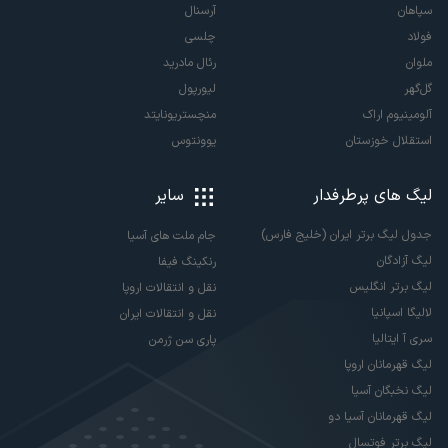
سپاهان
آرسنال
فولاد
چلسی
ملوان
رئال مادرید
گل‌گهر
لیورپول
آلومینیوم اراک
منچستریونایتد
استقلال خوزستان
یوونتوس
لیگ های پرطرفدار
سایر
جدول لیگ برتر ایران (خلیج فارس)
جام ملت های آسیا
لیگ آزادگان
رنکینگ فیفا
لیگ برتر انگلیس
نقل و انتقالات اروپا
لالیگا اسپانیا
نقل و انتقالات ایران
سری آ ایتالیا
پاری سن ژرمن
لیگ قهرمانان اروپا
لیگ نخبگان آسیا
لیگ قهرمانان آسیا دو
لیگ برتر فوتسال