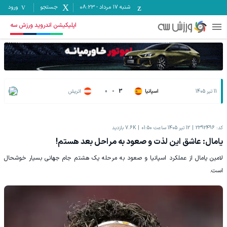
شنبه ۱۷ مرداد
-
08:23
جستجو
ورود
اپلیکیشن اندروید ورزش سه
11 تیر 1405
اسپانیا
3
-
0
اتریش
کد:
2392496
12 تیر 1405 ساعت 01:50
7.6K
بازدید
یامال: عاشق این لذت و صعود به مراحل بعد هستم!
لامین یامال از عملکرد اسپانیا و صعود به مرحله یک هشتم جام جهانی بسیار خوشحال
است.