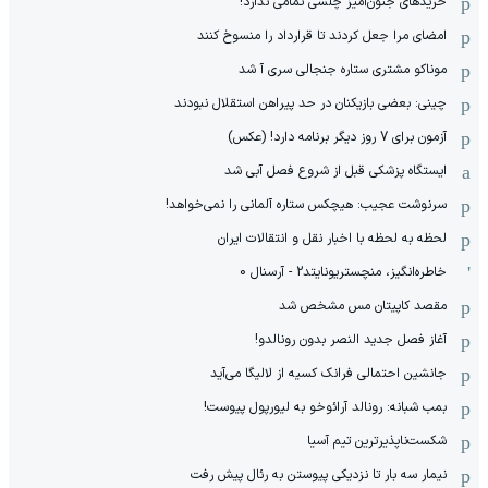
خریدهای جنون‌آمیز چلسی تمامی ندارد!
امضای مرا جعل کردند تا قرارداد را منسوخ کنند
موناکو مشتری ستاره جنجالی سری آ شد
چینی: بعضی بازیکنان در حد پیراهن استقلال نبودند
آزمون برای 7 روز دیگر برنامه دارد! (عکس)
ایستگاه پزشکی قبل از شروع فصل آبی شد
سرنوشت عجیب: هیچکس ستاره آلمانی را نمی‌خواهد!
لحظه به لحظه با اخبار نقل و انتقالات ایران
خاطره‌انگیز، منچستریونایتد2 - آرسنال 0
مقصد کاپیتان مس مشخص شد
آغاز فصل جدید النصر بدون رونالدو!
جانشین احتمالی فرانک کسیه از لالیگا می‌آید
بمب شبانه: رونالد آرائوخو به لیورپول پیوست!
شکست‌ناپذیرترین تیم آسیا
نیمار سه بار تا نزدیکی پیوستن به رئال پیش رفت