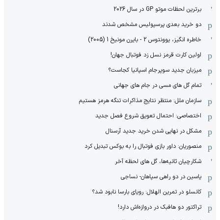
برترین لحظات موتو GP در سال 2026
دو خرید بعدی پرسپولیس مشخص شدند
خاطره انگیز، یوونتوس 2 - بایرن مونیخ 1 (2005)
اولین کارت قرمز نسل زد فوتبال جهان!
میزبان جدید سوپرجام اسپانیا کجاست؟
تمام گل های مسی در جام های جهانی
سازمان ملل: منتظر نتایج مذاکرات تنگه هرمز هستیم
اختصاصی: احتمال تعویق شروع فصل جدید
مشکل در نهایی شدن خرید جدید آرسنال
منصوریان: داور بازی فوتبال را به بوکس تبدیل کرد
شکارچیان ثانیه‌ها، گل های لحظه آخر
یاسین در دو راهی سپاهان- نساجی
کانسلو در تمرین الهلال: رویای بارسا نابود شد؟
تراکتور دو هافبک در دروازه‌اش دارد!