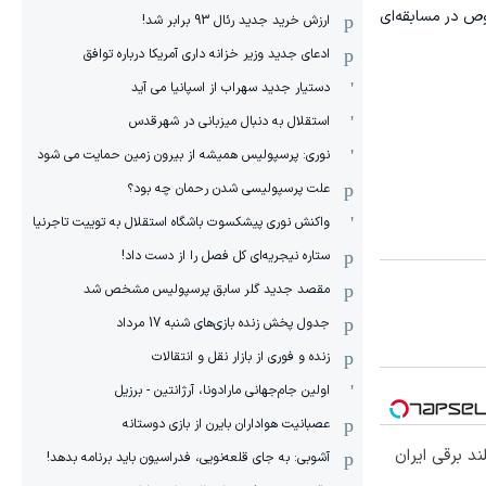
صوص در مسابقه‌ای
ارزش خرید جدید رئال 93 برابر شد!
ادعای جدید وزیر خزانه داری آمریکا درباره توافق
دستیار جدید سهراب از اسپانیا می آید
استقلال به دنبال میزبانی در شهرقدس
نوری: پرسپولیس همیشه از بیرون زمین حمایت می شود
علت پرسپولیسی شدن رحمان چه بود؟
واکنش نوری پیشکسوت باشگاه استقلال به توییت تاجرنیا
ستاره نیجریه‌ای کل فصل را از دست داد!
مقصد جدید گلر سابق پرسپولیس مشخص شد
جدول پخش زنده بازی‌های شنبه 17 مرداد
زنده و فوری از بازار نقل و انتقالات
اولین جام‌جهانی مارادونا، آرژانتین - برزیل
عصبانیت هواداران بایرن از بازی دوستانه
آشوبی: به جای قلعه‌نویی، فدراسیون باید برنامه بدهد!