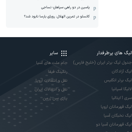
یاسین در دو راهی سپاهان- نساجی
کانسلو در تمرین الهلال: رویای بارسا نابود شد؟
لیگ های پرطرفدار
سایر
جدول لیگ برتر ایران (خلیج فارس)
جام ملت های آسیا
لیگ آزادگان
رنکینگ فیفا
لیگ برتر انگلیس
نقل و انتقالات اروپا
لالیگا اسپانیا
نقل و انتقالات ایران
سری آ ایتالیا
پاری سن ژرمن
لیگ قهرمانان اروپا
لیگ نخبگان آسیا
لیگ قهرمانان آسیا دو