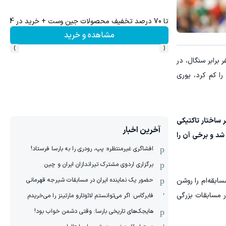
تا 70 درصد تخفیف محصولات جین وست + خرید در 4 قسط
جای 
مشاهده و خرید
›
‹
پرماجراترین دیدارهای مرحله یک‌شانزدهم نهایی جام جهانی، با وجود عقب افتادن ۲ بر صفر برابر سنگال، در
دقایق پایانی اختلاف را کم کرد، یوری
 ساختار تاکتیکی
آخرین اخبار
شد و برخی آن را
افشاگری غیرمنتظره: پپ، رودری را به بارسا فرستاد!
برگزاری اردوی مشترک تیراندازان ایران و چین
ابقه‌ام را روشن
حضور یک نماینده ایران در مسابقات شیرجه قهرمانی
ر مسابقات بزرگی
فابرگاس: اگر می‌توانستم لائوتارو مارتینز را می‌خریدم
هایجک‌های تاریخی بارسا: وقتی دشمن خواب بود!