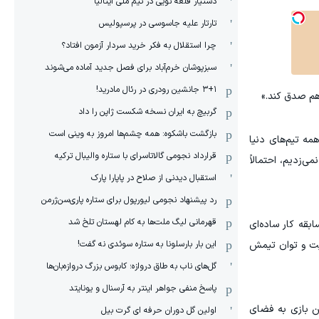
دستیار قلعه نویی در تیم ملی ایتالیا
تارتار علیه جاسوسی در پرسپولیس
چرا استقلال به فکر خرید سردار آزمون افتاد؟
سبزپوشان خرم‌آباد برای فصل جدید آماده می‌شوند
۳+۱ جانشین رودری در رئال مادرید!
 هم صدق کند.»
گربیچ به ایران نسخه شکست ژاپن را داد
بازگشت باشکوه: همه چشم‌ها امروز به وینی است
مه تیم‌های دنیا
قرارداد نجومی گالاتاسرای با ستاره والیبال ترکیه
‌زدیم، احتمالاً
استقبال دیدنی از صلاح در پاپارا پارک
رد پیشنهاد نجومی لیورپول برای ستاره پاری‌سن‌ژرمن
قهرمانی لیگ ملت‌ها به کام لهستان تلخ شد
از احساسات است و بازگشت از شکست ۲ بر صفر در دقیقه ۸۳ و بردن مسابقه کار ساده‌ای
صیت و توان تیمش
این بار بارسلونا به ستاره سوئدی نه گفت!
گل‌های ناب به طاق دروازه؛ کابوس بزرگ دروازه‌بان‌ها
پاسخ منفی جواهر اینتر به آرسنال و یونایتد
ن بازی به فضای
اولین گل دوران حرفه ای گرت بیل