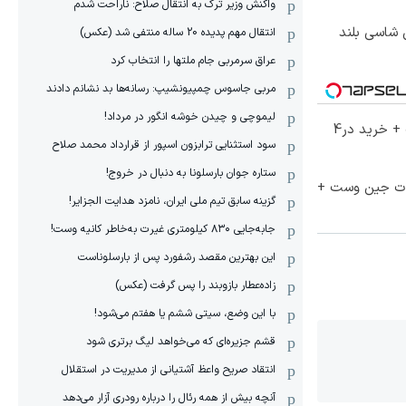
واکنش وزیر ترک به انتقال صلاح: ناراحت شدم
وکس ترین شاسی بلند
انتقال مهم پدیده 20 ساله منتفی شد (عکس)
عراق سرمربی جام ملتها را انتخاب کرد
مربی جاسوس چمپیونشیپ: رسانه‌ها بد نشانم دادند
لیموچی و چیدن خوشه انگور در مرداد!
70% تخفیف ویژه جین وست + خرید در4
سود استثنایی ترابزون اسپور از قرارداد محمد صلاح
ستاره جوان بارسلونا به دنبال در خروج!
لات جین وست +
گزینه سابق تیم ملی ایران، نامزد هدایت الجزایر!
جابه‌جایی ۸۳۰ کیلومتری غیرت به‌خاطر کانیه وست!
این بهترین مقصد رشفورد پس از بارسلوناست
زاده‌عطار بازوبند را پس گرفت (عکس)
با این وضع، سیتی ششم یا هفتم می‌شود!
قشم جزیره‌ای که می‌خواهد لیگ برتری شود
انتقاد صریح واعظ آشتیانی از مدیریت در استقلال
آنچه بیش از همه رئال را درباره رودری آزار می‌دهد