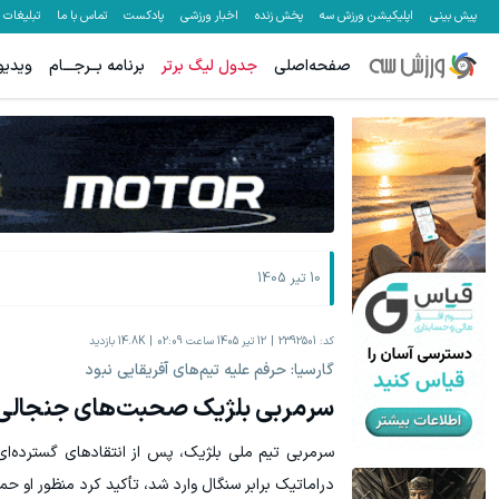
پیش بینی
اپلیکیشن ورزش سه
پخش زنده
اخبار ورزشی
پادکست
تماس با ما
تبلیغات
صفحه‌اصلی
جدول لیگ برتر
برنامه بــرجـــام
ویدیو
10 تیر 1405
کد:
2392501
12 تیر 1405 ساعت 02:09
14.8K
بازدید
گارسیا: حرفم علیه تیم‌های آفریقایی نبود
سرمربی بلژیک صحبت‌های جنجالی‌
سرمربی تیم ملی بلژیک، پس از انتقادهای گسترده‌ا
دراماتیک برابر سنگال وارد شد، تأکید کرد منظور او حمل