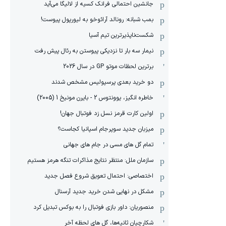
جانشین احتمالی فرانک کسیه از لالیگا می‌آید
بمب شبانه: رونالد آرائوخو به لیورپول پیوست!
شکست‌ناپذیرترین تیم آسیا
نیمار سه بار تا نزدیکی پیوستن به رئال پیش رفت
برترین لحظات موتو GP در سال 2026
دو خرید بعدی پرسپولیس مشخص شدند
خاطره انگیز، یوونتوس 2 - بایرن مونیخ 1 (2005)
اولین کارت قرمز نسل زد فوتبال جهان!
میزبان جدید سوپرجام اسپانیا کجاست؟
تمام گل های مسی در جام های جهانی
سازمان ملل: منتظر نتایج مذاکرات تنگه هرمز هستیم
اختصاصی: احتمال تعویق شروع فصل جدید
مشکل در نهایی شدن خرید جدید آرسنال
منصوریان: داور بازی فوتبال را به بوکس تبدیل کرد
شکارچیان ثانیه‌ها، گل های لحظه آخر