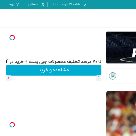
شنبه ۱۷ مرداد
-
11:00
جستجو
ورود
تا 70 درصد تخفیف محصولات جین وست + خرید در 4 قسط
مشاهده و خرید
›
‹