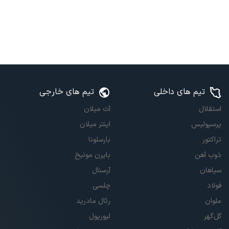
تیم های داخلی
تیم های خارجی
استقلال
آث میلان
پرسپولیس
اینتر میلان
تراکتور
بارسلونا
ذوب آهن
بایرن مونیخ
سپاهان
آرسنال
فولاد
چلسی
ملوان
رئال مادرید
گل‌گهر
لیورپول