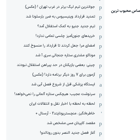
جوانترین تیم لیگ برتر در غرب تهران ! (عکس)
تمدید قرارداد وینیسیوس به ضرر بارسلونا شد
تیم جدید جنپو به کمک استقلال آمد؟
خریدهای جنون‌آمیز چلسی تمامی ندارد!
امضای مرا جعل کردند تا قرارداد را منسوخ کنند
موناکو مشتری ستاره جنجالی سری آ شد
چینی: بعضی بازیکنان در حد پیراهن استقلال نبودند
آزمون برای 7 روز دیگر برنامه دارد! (عکس)
ایستگاه پزشکی قبل از شروع فصل آبی شد
سرنوشت عجیب: هیچکس ستاره آلمانی را نمی‌خواهد!
لحظه به لحظه با اخبار نقل و انتقالات ایران
خاطره‌انگیز، منچستریونایتد2 - آرسنال 0
مقصد کاپیتان مس مشخص شد
آغاز فصل جدید النصر بدون رونالدو!