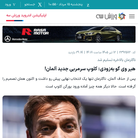
پنجشنبه ۱۵ مرداد
-
10:55
جستجو
ورود
اپلیکیشن اندروید ورزش سه
کد:
2392572
12 تیر 1405 ساعت 14:18
29.1K
بازدید
ناگلزمان بالاخره تسلیم شد
هیر وی گو به‌زودی: کلوپ سرمربی جدید آلمان!
پس از حذف آلمان، ناگلزمان تنها یک انتخاب نهایی پیش رو داشت و اکنون همان تصمیم را
گرفته است. حالا دیگر همه چیز آماده ورود یورگن کلوپ است.