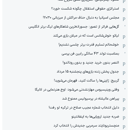
استراتژی حقوقی استقلال چگونه شکست خورد؟
مجلس اسپانیا به دنبال حذف مراکش از میزبانی ۲۰۳۰!
گل‌هایی فراتر از تصور؛ جسورانه‌ترین شاهکارهای لیگ برتر انگلیس
لیائو خوش‌شانس است که در میلان بازی می‌کند
خوشحالم تسلیم قدرت برتر چلسی نشدیم!
بمناسبت تولد 43 سالگی رابین فن پرسی
النصر بدون خرید جدید و بدون رونالدو!
جدول پخش زنده بازی‌های پنجشنبه 15 مرداد
گربیج: ژاپنی‌ها را ساکت کنید، قهرمان می‌شوید!
وقتی وینیسیوس مهارنشدنی می‌شود؛ اوج هنرنمایی در لالیگا
پیراهن عالیشاه در پرسپولیس ممنوع شد
دلیل انتخاب شماره عجیب صلاح در ترکیه لو رفت!
ضربه جدید اروپایی‌ها به اینفانتینو
منچستریونایتد سرمربی جدیدش را انتخاب کرد