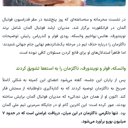
در نشست محرمانه و سه‌ساعته‌ای که روز پنج‌شنبه در مقر فدراسیون فوتبال
آلمان در فرانکفورت برگزار شد، مدیران ارشد فوتبال آلمان شامل برند
نویندورف، هانس-یواخیم واتسکه، رودی فولر و آندریاس رتیش توضیحات
ناگلزمان را درباره حذف تیم در مرحله یک‌شانزدهم نهایی جام جهانی شنیدند؛
اما ظاهراً استدلال‌های او برای قانع کردن مسئولان کافی نبوده است.
واتسکه، فولر و نویندورف، ناگلزمان را به استعفا تشویق کردند
پس از پایان این جلسه، گفته می‌شود اعضای این کمیته به شکلی کاملاً
صریح به ناگلزمان توصیه کردند که به کناره‌گیری داوطلبانه از سمتش فکر
کند. اکنون او از همان «پل نجاتی» که مدیران فوتبال آلمان برایش ساخته
بودند، عبور کرده است؛ این آخرین گام او در جایگاه سرمربی تیم ملی آلمان
بود.
تنها دلگرمی ناگلزمان در این میان، دریافت غرامتی است که در حدود ۷
میلیون یورو برآورد می‌شود.