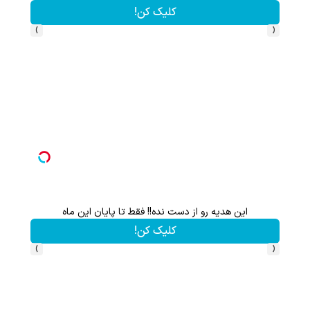
کلیک کن!
›
‹
این هدیه رو از دست نده!! فقط تا پایان این ماه
گردونه شانس بدون پوچ از PS5 تا آیفون17 و 000
کلیک کن!
›
‹