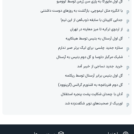
گل اول مایورکا به پاری سن ژرمن توسط لوومبو
با انگیزه مثل لیموچی، بازگشت به روزهای دوست داشتنی
جدایی کاپیتان با سابقه ذوب‌آهن از این تیم!
از اردوی ترکیه تا میز معاینه در تهران
گل اول آرسنال به بتیس توسط هینکاپیه
ستاره جدید چلسی: برای لیگ برتر صبر ندارم
شلیک مرگبار دئوسا و گل دوم بتیس به آرسنال
خرید جدید نساجی از خیبر آمد
گل اول بتیس برابر آرسنال توسط ریکلمه
گل دوم فنرباغچه به اشتورم گراتس (گرینوود)
آدان با چمدان شکایت پشت پنجره استقلال
اوربیگ از صحبت‌های نویر شگفت‌زده شد