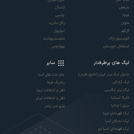
سپاهان
آرسنال
فولاد
چلسی
ملوان
رئال مادرید
گل‌گهر
لیورپول
آلومینیوم اراک
منچستریونایتد
استقلال خوزستان
یوونتوس
لیگ های پرطرفدار
سایر
جدول لیگ برتر ایران (خلیج فارس)
جام ملت های آسیا
لیگ آزادگان
رنکینگ فیفا
لیگ برتر انگلیس
نقل و انتقالات اروپا
لالیگا اسپانیا
نقل و انتقالات ایران
سری آ ایتالیا
پاری سن ژرمن
لیگ قهرمانان اروپا
لیگ نخبگان آسیا
لیگ قهرمانان آسیا دو