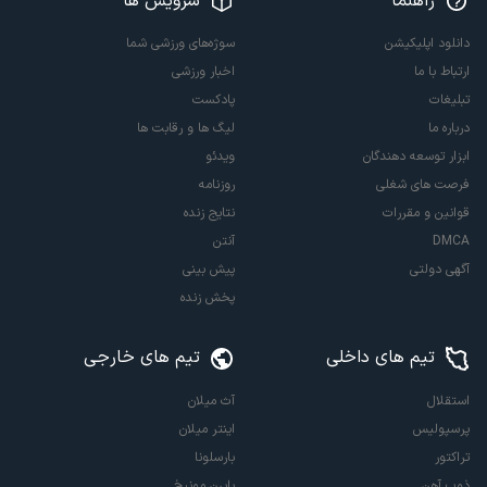
راهنما
سرویس ها
دانلود اپلیکیشن
سوژه‌های ورزشی شما
ارتباط با ما
اخبار ورزشی
تبلیغات
پادکست
درباره ما
لیگ ها و رقابت ها
ابزار توسعه دهندگان
ویدئو
فرصت های شغلی
روزنامه
قوانین و مقررات
نتایج زنده
DMCA
آنتن
آگهی دولتی
پیش بینی
پخش زنده
تیم های داخلی
تیم های خارجی
استقلال
آث میلان
پرسپولیس
اینتر میلان
تراکتور
بارسلونا
ذوب آهن
بایرن مونیخ