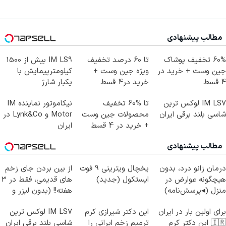
مطالب پیشنهادی
60% تخفیف پوشاک
تا 60 درصد تخفیف
IM LS9 بیش از 1500
جین وست + خرید در
ویژه جین وست +
کیلومترپیمایش با
4 قسط
خرید در4 قسط
یکبار شارژ
IM LS7 لوکس ترین
تا %60 تخفیف
نیکاموتور نماینده IM
شاسی بلند برقی ایران
محصولات جین وست
Motor و Lynk&Co در
+ خرید در 4 قسط
ایران
مطالب پیشنهادی
درمان زانو درد، بدون
یخچال ویترینی 9 فوت
از بین بردن جای زخم
هیچگونه عوارض در
ایستکول (جدید)
های قدیمی، فقط در 3
منزل (◂پرسش‌نامه)
هفته!! (بدون لیزر و
جراحی)
برای اولین بار در ایران
این دکتر شیرازی کرم
IM LS7 لوکس ترین
🇮🇷 این دکتر کرم
ترمیم زخم ایرانی را
شاسی بلند برقی ایران