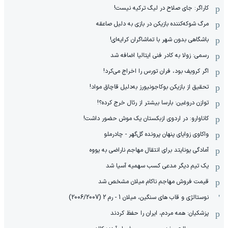
کاراگر: جای صلاح در لیگ ترکیه نیست!
مرگ شوکه‌کننده بازیکن در بازی به دلیل صاعقه
باشگاهی بدون شهر با تماشاگران کرایه‌ای!
رسمی: زولا به کادر فنی ایتالیا اضافه شد
اگر کرویف بود، فران تورس را اخراج می‌کرد!
تحقیق از بازیکن بوکاجونیورز به‌دلیل قاچاق مواد!
توازن دروغین: بارسا بیشتر از رئال خرج کرده؟!
کاناوارو: در اردوی ازبکستان یک موش حضور داشت!
واکاوی زوایای پنهان پرونده گل‌گهر - چادرملو
آمادگی یونایتد برای انتقال مهاجم ناراضی به یووه
یک تیم دیگر مدعی کسب سهمیه آسیا شد
قیمت فروش مهاجم ناکام میلان مشخص شد
نوستالژی و قاب های سنگین، میلان 1 - رم 2 (2006/2007)
پزشکیان: همه مردم، ایران را حفظ کردند