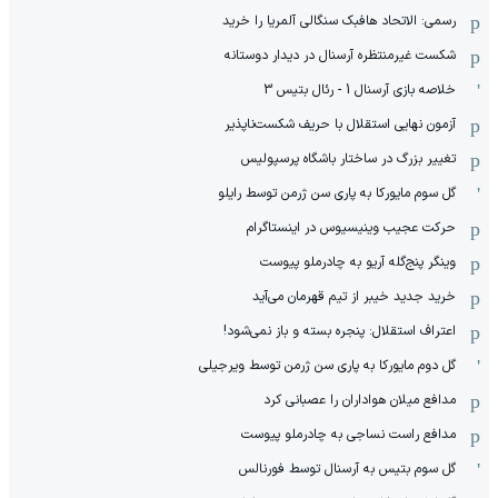
رسمی: الاتحاد هافبک سنگالی آلمریا را خرید
شکست غیرمنتظره آرسنال در دیدار دوستانه
خلاصه بازی آرسنال 1 - رئال بتیس 3
آزمون نهایی استقلال با حریف شکست‌ناپذیر
تغییر بزرگ در ساختار باشگاه پرسپولیس
گل سوم مایورکا به پاری سن ژرمن توسط رایلو
حرکت عجیب وینیسیوس در اینستاگرام
وینگر پنج‌گله آریو به چادرملو پیوست
خرید جدید خیبر از تیم قهرمان می‌آید
اعتراف استقلال: پنجره بسته و باز نمی‌شود!
گل دوم مایورکا به پاری سن ژرمن توسط ویرجیلی
مدافع میلان هواداران را عصبانی کرد
مدافع راست نساجی به چادرملو پیوست
گل سوم بتیس به آرسنال توسط فورنالس