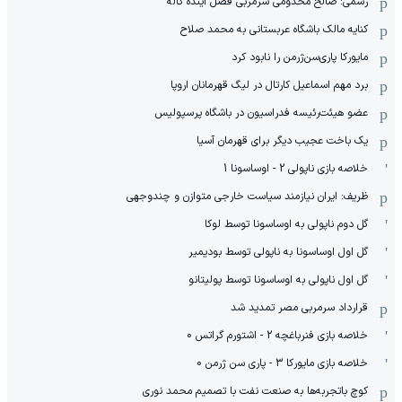
رسمی: صالح مخدومی سرمربی فصل آینده کاله
کنایه مالک باشگاه عربستانی به محمد صلاح
مایورکا پاری‌سن‌ژرمن را نابود کرد
برد مهم اسماعیل کارتال در لیگ قهرمانان اروپا
عضو هیئت‌رئیسه فدراسیون در باشگاه پرسپولیس
یک باخت عجیب دیگر برای قهرمان آسیا
خلاصه بازی ناپولی 2 - اوساسونا 1
ظریف: ایران نیازمند سیاست خارجی متوازن و چندوجهی
گل دوم ناپولی به اوساسونا توسط لوکا
گل اول اوساسونا به ناپولی توسط بودیمیر
گل اول ناپولی به اوساسونا توسط پولیتانو
قرارداد سرمربی مصر تمدید شد
خلاصه بازی فنرباغچه 2 - اشتورم گراتس 0
خلاصه بازی مایورکا 3 - پاری سن ژرمن 0
کوچ باتجربه‌ها به صنعت نفت با تصمیم محمد نوری