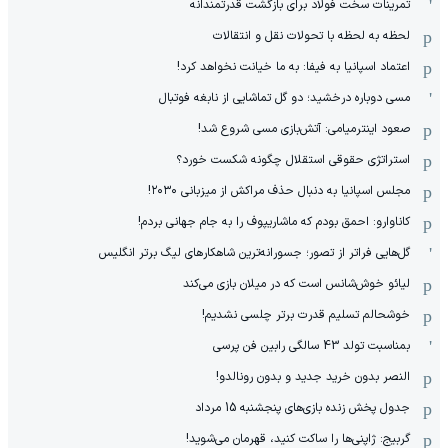
تمرینات سخت فولاد برای بازگشت قدرتمندانه
لحظه به لحظه با تحولات نقل و انتقالات
اعتماد اسپانیا به فیفا: به ما خیانت نخواهد کرد!
مسی دوباره درخشید؛ دو گل تماشایی از نابغه فوتبال
صعود اینترمیامی: آتش‌بازی مسی شروع شد!
استراتژی حقوقی استقلال چگونه شکست خورد؟
مجلس اسپانیا به دنبال حذف مراکش از میزبانی ۲۰۳۰!
کاناوارو: احمق بودم که ماشاریپوف را به جام جهانی بردم!
گل‌هایی فراتر از تصور؛ جسورانه‌ترین شاهکارهای لیگ برتر انگلیس
لیائو خوش‌شانس است که در میلان بازی می‌کند
خوشحالم تسلیم قدرت برتر چلسی نشدیم!
بمناسبت تولد 43 سالگی رابین فن پرسی
النصر بدون خرید جدید و بدون رونالدو!
جدول پخش زنده بازی‌های پنجشنبه 15 مرداد
گربیج: ژاپنی‌ها را ساکت کنید، قهرمان می‌شوید!