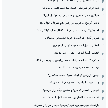
مزد درخشش در لیگ ملت‌ها ٢٠٢۶ را گرفت
یک ایرانی سرمربی جدید تیم ملی والیبال نیجریه!
قوانین جدید داوری در فصل جدید فوتبال اروپا!
وقتی گربیج سرمربی، در زمین هم قهرمان جهان بود
افزایش تردیدها: مادرید چشم انتظار ستاره گرانقیمت!
سردار آزمون در لیست خرید تابستانی استقلال!
استقبال فوق‌‌العاده مردم ترکیه از فرعون
قهرمان آسیا قهرمان جهان را می‌خواهد!
حضور 13 ساله عالیشاه در پرسپولیس به روایت باشگاه
برترین لحظات رودری در سال 2026
جنون گریزمان در لیگ آمریکا: عجب ستاره‌ای!
وزیر ورزش ایران وارد جمهوری آذربایجان شد
نجفیان: شمس‌آذر بزودی مدعی لیگ برتر می‌شود
نتیجه جلسه اضطراری: حمایت کامل از اینفانتینو!
بازگشت وینیسیوس، شروع دوباره هیجان در رئال مادرید