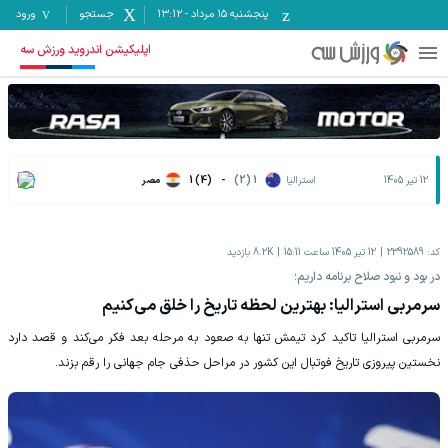
پنجشنبه ۱۵ مرداد
-
13:12
جستجو
ورود
اپلیکیشن اندروید ورزش سه
12 تیر 1405
استرالیا
1 (2)
-
1 (4)
مصر
کد:
2392589
12 تیر 1405 ساعت 15:11
8.2K
بازدید
در بود و نبود صلاح برنامه داریم؛
سرمربی استرالیا: بهترین لحظه تاریخ را خلق می‌کنیم
سرمربی استرالیا تاکید کرد تیمش تنها به صعود به مرحله بعد فکر می‌کند و قصد دارد
نخستین پیروزی تاریخ فوتبال این کشور در مراحل حذفی جام جهانی را رقم بزند.