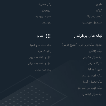
ملوان
رئال مادرید
گل‌گهر
لیورپول
آلومینیوم اراک
منچستریونایتد
استقلال خوزستان
یوونتوس
لیگ های پرطرفدار
سایر
جدول لیگ برتر ایران (خلیج فارس)
جام ملت های آسیا
لیگ آزادگان
رنکینگ فیفا
لیگ برتر انگلیس
نقل و انتقالات اروپا
لالیگا اسپانیا
نقل و انتقالات ایران
سری آ ایتالیا
پاری سن ژرمن
لیگ قهرمانان اروپا
لیگ نخبگان آسیا
لیگ قهرمانان آسیا دو
لیگ برتر فوتسال