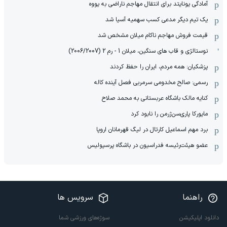
آمادگی یونایتد برای انتقال مهاجم ناراضی به یووه
یک تیم دیگر مدعی کسب سهمیه آسیا شد
قیمت فروش مهاجم ناکام میلان مشخص شد
نوستالژی و قاب های سنگین، میلان 1 - رم 2 (2006/2007)
پزشکیان: همه مردم، ایران را حفظ کردند
رسمی: صالح مخدومی سرمربی فصل آینده کاله
کنایه مالک باشگاه عربستانی به محمد صلاح
مایورکا پاری‌سن‌ژرمن را نابود کرد
برد مهم اسماعیل کارتال در لیگ قهرمانان اروپا
عضو هیئت‌رئیسه فدراسیون در باشگاه پرسپولیس
راهنما
سرویس ها
دانلود اپلیکیشن
سوژه‌های ورزشی شما