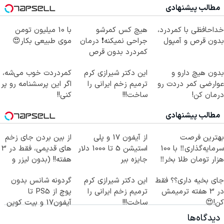
مطالب پیشنهادی
خداحافظی با کمردرد،
هیچ کس کمرشو
با 10 میلیون تومن
بدون قرص و آمپول
جراحی نمیکنه❗ درمان
موی طبیعی بکار😍
کمردرد بدون قرص
(پرسشنامه)
بدون هیچ دارو و
این دکتر شیرازی کرم
کمردردت خوب می‌شه،
عوارضی کمر دردت رو
ترمیم زخم ایرانی را
اگر این پرسشنامه رو پر
درمان کن!
ساخت!!!
کنی!!
(پرسش‌نامه)
مطالب پیشنهادی
بهترین فرصت
از آیفون 17 و پلی
از بین بردن جای زخم
سرمایه‌گذاری‼️ با 100
استیشن 5 تا 1000 دلار
های قدیمی، فقط در 3
هزار تومان طلا بخر‼️
جایزه ببر
هفته!! (بدون لیزر و
جراحی)
جای بخیه داری؟؟ فقط
این دکتر شیرازی کرم
گردونه شانس بدون
در 3 هفته ترمیمش
ترمیم زخم ایرانی را
پوچ از PS5 تا
کن!😍
ساخت!!!
آیفون17 و بیت کوین
🔥
دیدگاه‌ها