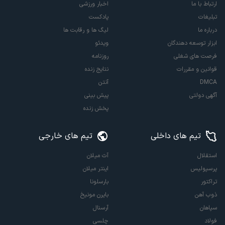
ارتباط با ما
اخبار ورزشی
تبلیغات
پادکست
درباره ما
لیگ ها و رقابت ها
ابزار توسعه دهندگان
ویدئو
فرصت های شغلی
روزنامه
قوانین و مقررات
نتایج زنده
DMCA
آنتن
آگهی دولتی
پیش بینی
پخش زنده
تیم های داخلی
تیم های خارجی
استقلال
آث میلان
پرسپولیس
اینتر میلان
تراکتور
بارسلونا
ذوب آهن
بایرن مونیخ
سپاهان
آرسنال
فولاد
چلسی