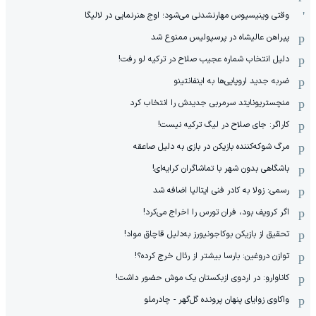
وقتی وینیسیوس مهارنشدنی می‌شود؛ اوج هنرنمایی در لالیگا
پیراهن عالیشاه در پرسپولیس ممنوع شد
دلیل انتخاب شماره عجیب صلاح در ترکیه لو رفت!
ضربه جدید اروپایی‌ها به اینفانتینو
منچستریونایتد سرمربی جدیدش را انتخاب کرد
کاراگر: جای صلاح در لیگ ترکیه نیست!
مرگ شوکه‌کننده بازیکن در بازی به دلیل صاعقه
باشگاهی بدون شهر با تماشاگران کرایه‌ای!
رسمی: زولا به کادر فنی ایتالیا اضافه شد
اگر کرویف بود، فران تورس را اخراج می‌کرد!
تحقیق از بازیکن بوکاجونیورز به‌دلیل قاچاق مواد!
توازن دروغین: بارسا بیشتر از رئال خرج کرده؟!
کاناوارو: در اردوی ازبکستان یک موش حضور داشت!
واکاوی زوایای پنهان پرونده گل‌گهر - چادرملو