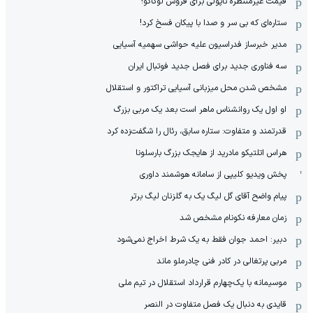
قیمت غیرمنتظره ناپولی برای فروش لوکاکو!
ستاره‌ای که بی سر و صدا با پیکان فسخ کرد!
مدیر خبرساز فدراسیون علیه حواشی سهمیه آسیایی
سه فناوری جدید برای فصل جدید فوتبال ایران
مشخص شدن محل میزبانی آسیایی تراکتور و استقلال
او اول یک روانشناس ماهر است بعد یک مربی بزرگ
قدرتمند و متفاوت: ستاره سابق، رئال را شگفت‌زده کرد
هراس اتلتیکو مادرید از هایجک بزرگ بارسلونا
پخش ویدیو کلیپی از سامانه هوشمند داوری
پیام واضح آقای گل لیگ یک به گلزنان لیگ برتر
زمان معارفه نکونام مشخص شد
دبیر: احمد جوان فقط به یک شرط اخراج نمی‌شود
مربی پرتغالی در کادر فنی چادرملو ماند
موسیمانه با یک‌چهارم قرارداد استقلال در تیم ملی
قایدی به دنبال یک فصل متفاوت در النصر