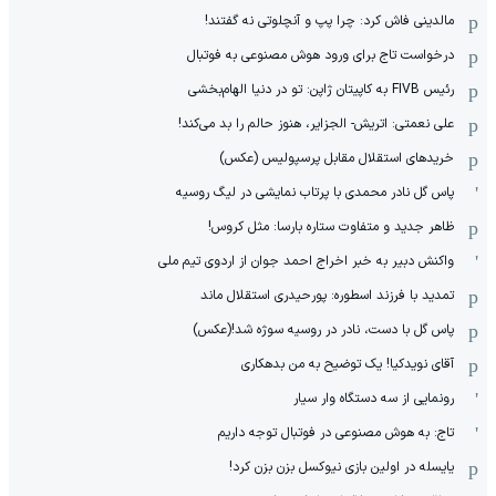
مالدینی فاش کرد: چرا پپ و آنچلوتی نه گفتند!
درخواست تاج برای ورود هوش مصنوعی به فوتبال
رئیس FIVB به کاپیتان ژاپن: تو در دنیا الهام‌بخشی
علی نعمتی: اتریش- الجزایر، هنوز حالم را بد می‌کند!
خریدهای استقلال مقابل پرسپولیس (عکس)
پاس گل نادر محمدی با پرتاب نمایشی در لیگ روسیه
ظاهر جدید و متفاوت ستاره بارسا: مثل کروس!
واکنش دبیر به خبر اخراج احمد جوان از اردوی تیم ملی
تمدید با فرزند اسطوره: پورحیدری استقلال ماند
پاس گل با دست، نادر در روسیه سوژه شد!(عکس)
آقای نویدکیا! یک توضیح به من بدهکاری
رونمایی از سه دستگاه وار سیار
تاج: به هوش مصنوعی در فوتبال توجه داریم
یایسله در اولین بازی نیوکسل بزن بزن کرد!