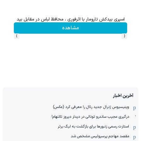
بگیر
اسپری بیدکش تارومار با اثرفوری ، محافظ لباس در مقابل بید
مشاهده
›
‹
آخرین اخبار
وینیسیوس ژنرال جدید رئال را معرفی کرد (عکس)
درگیری عجیب ساندرو تونالی در دیدار دیروز تاتنهام!
استارت رسمی زنبورها برای بازگشت به لیگ برتر
مقصد مهاجم پرسپولیس مشخص شد