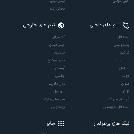
آگهی دولتی
پیش بینی
پخش زنده
تیم های داخلی
تیم های خارجی
استقلال
آث میلان
پرسپولیس
اینتر میلان
تراکتور
بارسلونا
ذوب آهن
بایرن مونیخ
سپاهان
آرسنال
فولاد
چلسی
ملوان
رئال مادرید
گل‌گهر
لیورپول
آلومینیوم اراک
منچستریونایتد
استقلال خوزستان
یوونتوس
لیگ های پرطرفدار
سایر