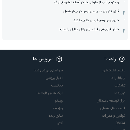
ویدئو جالب از ملوانی ها در آستانه شروع لیگ!
گلزن تکراری به پرسپولیس در پیش‌فصل
خبرچین پرسپولیسی ها پیدا شد!
خطر فروپاشی فرانسوی رئال مقابل بارسلونا
راهنما
سرویس ها
دانلود اپلیکیشن
سوژه‌های ورزشی شما
ارتباط با ما
اخبار ورزشی
تبلیغات
پادکست
درباره ما
لیگ ها و رقابت ها
ابزار توسعه دهندگان
ویدئو
فرصت های شغلی
روزنامه
قوانین و مقررات
نتایج زنده
DMCA
آنتن