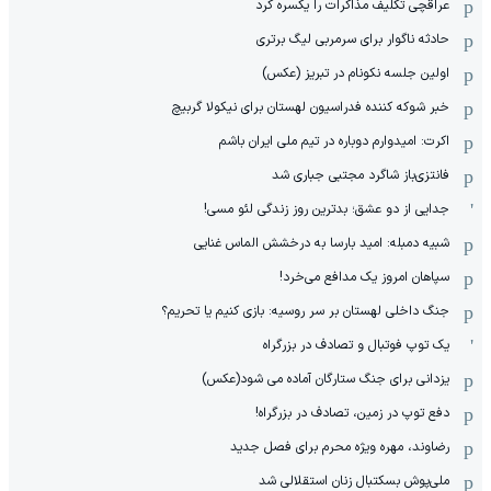
عراقچی تکلیف مذاکرات را یکسره کرد
حادثه ناگوار برای سرمربی لیگ برتری
اولین جلسه نکونام در تبریز (عکس)
خبر شوکه کننده فدراسیون لهستان برای نیکولا گربیچ
اکرت: امیدوارم دوباره در تیم ملی ایران باشم
فانتزی‌باز شاگرد مجتبی جباری شد
جدایی از دو عشق؛ بدترین روز زندگی لئو مسی!
شبیه دمبله: امید بارسا به درخشش الماس غنایی
سپاهان امروز یک مدافع می‌خرد!
جنگ داخلی لهستان بر سر روسیه: بازی کنیم یا تحریم؟
یک توپ فوتبال و تصادف در بزرگراه
یزدانی برای جنگ ستارگان آماده می شود(عکس)
دفع توپ در زمین، تصادف در بزرگراه!
رضاوند، مهره ویژه محرم برای فصل جدید
ملی‌پوش بسکتبال زنان استقلالی شد