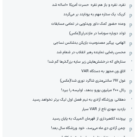
نقره، نقره و باز هم نقره: حسرت آمریکا ۱۰‌ساله شد
کریک: یک ستاره مهم به یونایتد بر می‌گردد
وعده حضور کمک داور ویدئویی در تمامی مسابقات
تولد دوباره سوباسا در مازندران!(عکس)
الهامی، پیگیر مصدومیت بازیکن بدشانس نساجی
محسن رضایی نماینده رهبر انقلاب در شعام شد
ستاره‌ای که درخشش‌هایش زیر سایه بزرگ‌ترها گم شد!
اتاق ون مجهز به دستگاه VAR
غول 197 سانتی‌متری شاگرد نوری شد!(عکس)
رئال ۲۰۰ میلیون یورو بدهد، اولیسه را ببرد!
دهقانی: ورزشگاه آزادی به نیم فصل اول لیگ برتر نخواهد رسید
بازدید مهدی تاج از VAR سیار
پرونده کلاهبرداری از قهرمان المپیک به پایان رسید
چمن آزادی دی ماه می‌رسد، خود ورزشگاه سال بعد!