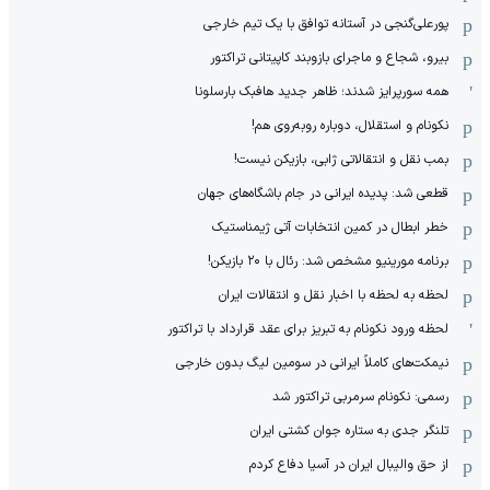
پورعلی‌گنجی در آستانه توافق با یک تیم خارجی
بیرو، شجاع و ماجرای بازوبند کاپیتانی تراکتور
همه سورپرایز شدند؛ ظاهر جدید هافبک بارسلونا
نکونام و استقلال، دوباره روبه‌روی هم!
بمب نقل و انتقالاتی ژابی، بازیکن نیست!
قطعی شد: پدیده ایرانی در جام باشگاه‌های جهان
خطر ابطال در کمین انتخابات آتی ژیمناستیک
برنامه مورینیو مشخص شد: رئال با ۲۰ بازیکن!
لحظه به لحظه با اخبار نقل و انتقالات ایران
لحظه ورود نکونام به تبریز برای عقد قرارداد با تراکتور
نیمکت‌های کاملاً ایرانی در سومین لیگ بدون خارجی
رسمی: نکونام سرمربی تراکتور شد
تلنگر جدی به ستاره جوان کشتی ایران
از حق والیبال ایران در آسیا دفاع کردم