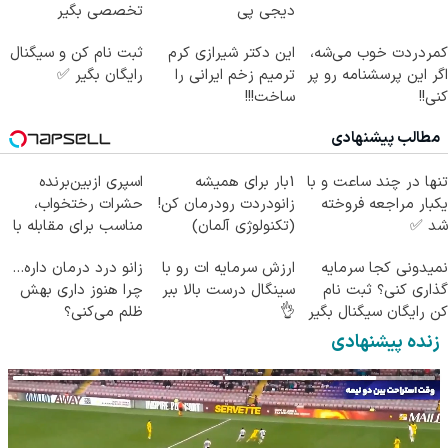
دیجی پی
تخصصی بگیر
کمردردت خوب می‌شه،
این دکتر شیرازی کرم
ثبت نام کن و سیگنال
اگر این پرسشنامه رو پر
ترمیم زخم ایرانی را
رایگان بگیر ✅
کنی!!
ساخت!!!
مطالب پیشنهادی
تنها در چند ساعت و با
1بار برای همیشه
اسپری ازبین‌برنده
یکبار مراجعه فروخته
زانودردت رودرمان کن!
حشرات رختخواب،
شد ✅
(تکنولوژی آلمان)
مناسب برای مقابله با
◂پرسشنامه▸
انواع ساس
نمیدونی کجا سرمایه
ارزش سرمایه ات رو با
زانو درد درمان داره…
گذاری کنی؟ ثبت نام
سینگال درست بالا ببر
چرا هنوز داری بهش
کن رایگان سیگنال بگیر
👌
ظلم می‌کنی؟
زنده پیشنهادی