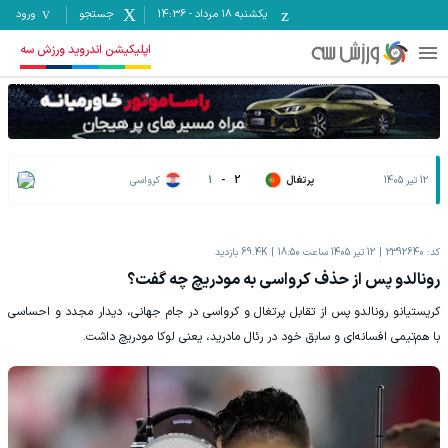
یکشنبه ۱۸ مرداد
-
14:36
جستجو
ورود
اپلیکیشن اندروید ورزش سه
12 تیر 1405
پرتغال
2
-
1
کرواسی
کد:
2392640
12 تیر 1405 ساعت 18:50
69.4K
بازدید
رونالدو پس از حذف کرواسی به مودریچ چه گفت؟
کریستیانو رونالدو پس از تقابل پرتغال و کرواسی در جام جهانی، دیدار مجدد و احساسی
با هم‌تیمی افسانه‌ای و سابق خود در رئال مادرید، یعنی لوکا مودریچ داشت.