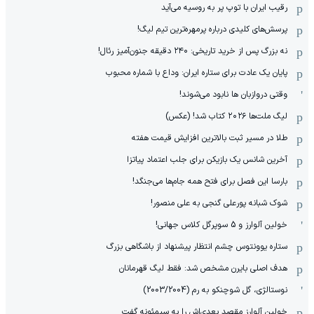
رقیب ایران با توپ پر به روسیه می‌آید
پرسش‌های کلیدی درباره پرمهره‌ترین تیم لیگ!
نه بزرگ پس از خرید تاریخی: ۲۴۰ دقیقه جنون‌آمیز رئال!
پایان یک عادت برای ستاره ایران: وداع با شماره محبوب
وقتی دروازبان ها نابود می‌شوند!
لیگ ملت‌ها ٢٠٢۶ کتاب شد! (عکس)
طلا در مسیر ثبت بالاترین افزایش قیمت هفته
آخرین شانس یک بازیکن برای جلب اعتماد پیاتزا
بارسا این فصل برای فتح همه جام‌ها می‌جنگد!
شوک شبانه پورعلی گنجی به علی منصور!
خولین آلوارز و 5 سوپرگل کلاس جهانی!
ستاره یوونتوس چشم انتظار پیشنهاد از باشگاهی بزرگ
هدف اصلی بایرن مشخص شد: فقط لیگ قهرمانان
نوستالژی، گل شوچنکو به رم (2003/2004)
خولین آلوارز مقصد بعدی‌اش را به سیمئونه گفت