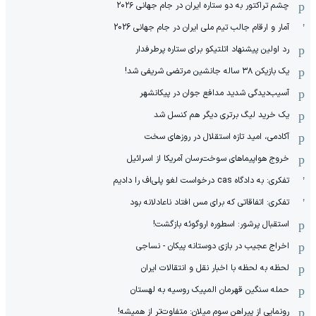
چشم تراکتور به دو ستاره ایران در جام جهانی ۲۰۲۶
آمار و ارقام جالب تیم ملی ایران در جام جهانی 2026
رد اولین پیشنهاد اتلتیکو برای ستاره پرطرفدار
یک بازیکن ۳۸ ساله جانشین مرتضی شریفی شد!
آسیب‌دیدگی شدید مدافع جوان در پیکانشهر
یک خرید لیگ برتری دیگر هم کنسل شد
آکادمی، امید تازه استقلال در روزهای سخت
خروج هواپیماهای سوخت‌رسان آمریکا از اسرائیل
تفکری: به دادگاه cas درخواست لغو پلی‌اف را دادیم
تفکری: اتفاقاتی که برای مس افتاد ناعادلانه بود
استقبال پرشور: اسطوره اروگوئه بازگشت!
اخراج عجیب در بازی دوستانه پیکان - نساجی
لحظه به لحظه با اخبار نقل و انتقالات ایران
حمله سنگین قهرمان المپیک روسیه به لهستان
رونمایی از پیراهن سوم میلان: متفاوت‌تر از همیشه!