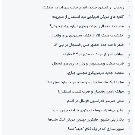
رونمایی از کاپیتان جدید؛ اقدام جالب سهراب در استقلال
گلایه های بازیکن آمریکایی تیم استقلال از مدیریت
مصاحبه جنجالی ایجنت رودری درباره پیشنهاد رئال!
انقلاب به سبک FIVB: نقشه میلیاردی برای والیبال
صفر تا صد عدم حضور مس رفسنجان در پلی آف
عواقب اخراج میلاد محمدی در 33 دقیقه
ضربه سخت وینیسیوس و رئال به رویاهای آرسنال!
مقصد جدید سرمربیگری مجتبی جباری!
ستاره لیگ ملت‌ها کولر خواست، دولت وارد عمل شد!
مهلکه رامین رضاییان و ضرب شست استقلال!
مدیر خبرساز فدراسیون فوتبال در قشم
اولین پیشنهاد بارسا به بهترین هافبک جهان رسید
یک ژاپنی مشهور جایگزین بهترین بازیکن لیگ ملت‌ها
سوپراستاری که در یک کلام "حیف" شد!