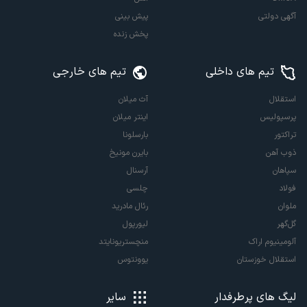
آگهی دولتی
پیش بینی
پخش زنده
تیم های داخلی
تیم های خارجی
استقلال
آث میلان
پرسپولیس
اینتر میلان
تراکتور
بارسلونا
ذوب آهن
بایرن مونیخ
سپاهان
آرسنال
فولاد
چلسی
ملوان
رئال مادرید
گل‌گهر
لیورپول
آلومینیوم اراک
منچستریونایتد
استقلال خوزستان
یوونتوس
لیگ های پرطرفدار
سایر