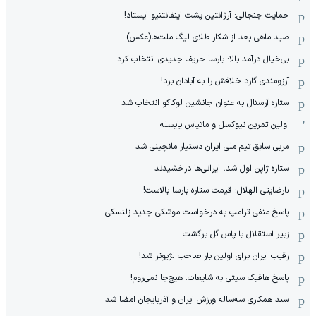
حمایت جنجالی: آرژانتین پشت اینفانتنیو ایستاد!
صید ماهی بعد از شکار طلای لیگ ملت‌ها(عکس)
بی‌خیال درآمد بالا: بارسا حریف جدیدی انتخاب کرد
آرزومندی گارد خلاقش را به آبادان برد!
ستاره آرسنال به عنوان جانشین لوکاکو انتخاب شد
اولین تمرین نیوکسل و ماتیاس یایسله
مربی سابق تیم ملی ایران دستیار مانچینی شد
ستاره ژاپن اول شد، ایرانی‌ها درخشیدند
نارضایتی الهلال: قیمت ستاره بارسا بالاست!
پاسخ منفی ترامپ به درخواست موشکی جدید زلنسکی
زبیر استقلال با پاس گل برگشت
رقیب ایران برای اولین بار صاحب لژیونر شد!
پاسخ هافبک سیتی به شایعات: هیچ‌جا نمی‌روم!
سند همکاری سه‌ساله‌ ‌ورزش ایران و آذربایجان امضا شد