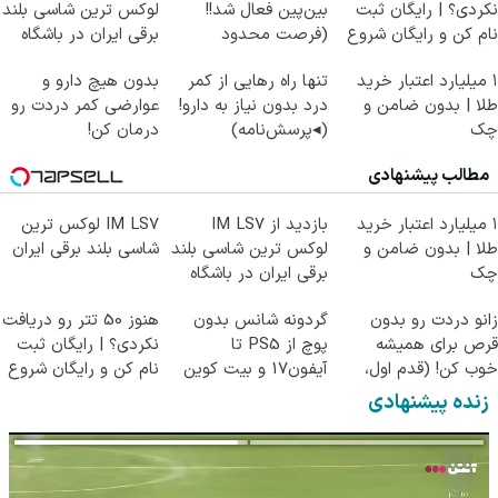
نکردی؟ | رایگان ثبت
بین‌پین فعال شد!!
لوکس ترین شاسی بلند
نام کن و رایگان شروع
(فرصت محدود
برقی ایران در باشگاه
کن!
ثبت‌نام)
انقلاب
۱ میلیارد اعتبار خرید
تنها راه رهایی از کمر
بدون هیچ دارو و
طلا | بدون ضامن و
درد بدون نیاز به دارو!
عوارضی کمر دردت رو
چک
(◂پرسش‌نامه)
درمان کن!
(پرسش‌نامه)
مطالب پیشنهادی
۱ میلیارد اعتبار خرید
بازدید از IM LS7
IM LS7 لوکس ترین
طلا | بدون ضامن و
لوکس ترین شاسی بلند
شاسی بلند برقی ایران
چک
برقی ایران در باشگاه
انقلاب
زانو دردت رو بدون
گردونه شانس بدون
هنوز 50 تتر رو دریافت
قرص برای همیشه
پوچ از PS5 تا
نکردی؟ | رایگان ثبت
خوب کن! (قدم اول،
آیفون17 و بیت کوین
نام کن و رایگان شروع
پرسش‌نامه)
🔥
کن!
زنده پیشنهادی