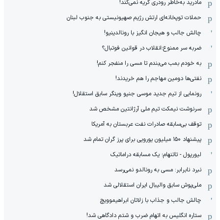
مادرید به‌خاطر رودری گریه نمی‌کند!
حملات توپخانه‌ای ارتش رژیم صهیونیستی به جنوب لبنان
چالش جالب و هیجان انگیز با رونالدینیو!
ضربه سر ممنوع؛انقلاب در قوانین فوتبال؟
به خودم بمب می‌بندم تا مسی را منفجر کنم!
نفتی‌ها دومین مهاجم را هم خریدند!
رونمایی از تیم جدید موسی جنپو وینگر سابق استقلال!
سرنوشت نیمکت تیم ملی آرژانتین مشخص شد
توقف بی‌سابقه صادرات نفت عربستان به آمریکا
پیشنهاد ۱۵۰ میلیون یورویی برای پرز گران تمام شد
لیورپول - تاتنهام؛ یک مسابقه دراماتیک
نبرد نابرابر: مسی به رونالدو نمی‌رسد
ملی‌پوش سابق والیبال ایران استقلالی شد
چالش جالب و جذاب با زلاتان ابراهیموویچ
ستاره انگلیس به اتهام ضرب و شتم دادگاهی شد!