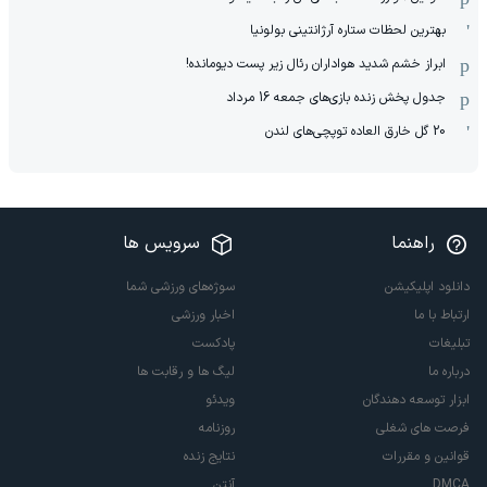
بهترین لحظات ستاره آرژانتینی بولونیا
ابراز خشم شدید هواداران رئال زیر پست دیومانده!
جدول پخش زنده بازی‌های جمعه 16 مرداد
20 گل خارق العاده توپچی‌های لندن
راهنما
سرویس ها
دانلود اپلیکیشن
سوژه‌های ورزشی شما
ارتباط با ما
اخبار ورزشی
تبلیغات
پادکست
درباره ما
لیگ ها و رقابت ها
ابزار توسعه دهندگان
ویدئو
فرصت های شغلی
روزنامه
قوانین و مقررات
نتایج زنده
DMCA
آنتن