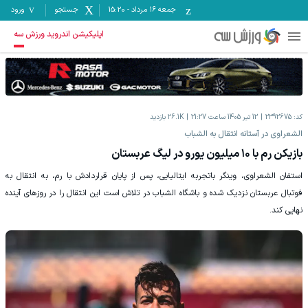
جمعه ۱۶ مرداد
-
15:20
جستجو
ورود
اپلیکیشن اندروید ورزش سه
کد:
2392675
12 تیر 1405 ساعت 21:27
26.1K
بازدید
الشعراوی در آستانه انتقال به الشباب
بازیکن رم با ۱۰ میلیون یورو در لیگ عربستان
استفان الشعراوی، وینگر باتجربه ایتالیایی، پس از پایان قراردادش با رم، به انتقال به
فوتبال عربستان نزدیک شده و باشگاه الشباب در تلاش است این انتقال را در روزهای آینده
نهایی کند.