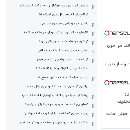
منصوریان: داور بازی فوتبال را به بوکس تبدیل کرد
شکارچیان ثانیه‌ها، گل های لحظه آخر
یاسین در دو راهی سپاهان- نساجی
کانسلو در تمرین الهلال: رویای بارسا نابود شد؟
تراکتور دو هافبک در دروازه‌اش دارد!
انک مو، موی
استارت فصل جدید تنها نماینده البرز
گزینه جذاب پرسپولیس: اژدهای قرمز!
و ساز بدن با
ستاره تیم ملی تکواندو خبرنگار شدند!
رسمی: قرارداد هافبک میلان فسخ شد
برترین گل های رونالدو نازاریو برای رئال مادرید
لبک!
پزشکیان: چرا من و ترامپ توافق را امضا کردیم؟
تصاویری که باعث سردرد مهدی تارتار می‌شود!
و خوش حالت
پول سعودی ته کشید، پایان تاریک لیگ روشن!
ستاره سابق پرسپولیس در آستانه پیوستن به فجر