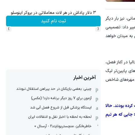
۳ دلار پاداش در هر لات معاملاتی در بروکر اینوسلو
نی، نیز بار دیگر
ثبت نام کنید
›
‹
ییر داد؛ تصمیمی
ی به میدان خواهد
لیا در آغاز فصل،
ادهای جوان که در باشگاه‌های کمتر شناخته‌شده سری A و حتی دسته‌های پایین‌تر لیگ
آخرین اخبار
به مهره‌های شاخص
چینی: بعضی بازیکنان در حد پیراهن استقلال نبودند
آزمون برای 7 روز دیگر برنامه دارد! (عکس)
کرده بودند. حالا
ایستگاه پزشکی قبل از شروع فصل آبی شد
 جایی که هر تیم
لحظه به لحظه با اخبار نقل و انتقالات ایران
خاطره‌انگیز، منچستریونایتد2 - آرسنال 0