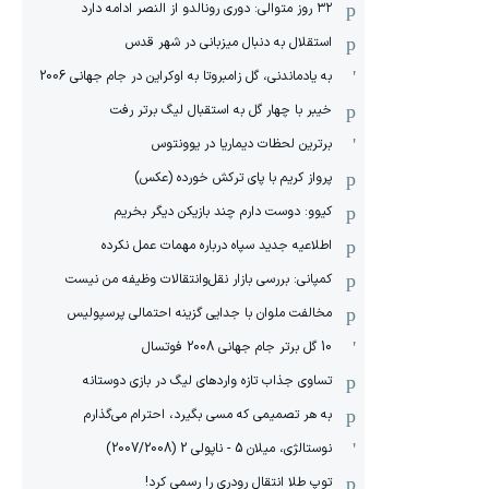
۳۲ روز متوالی: دوری رونالدو از النصر ادامه دارد
استقلال به دنبال میزبانی در شهر قدس
به یادماندنی، گل زامبروتا به اوکراین در جام جهانی 2006
خیبر با چهار گل به استقبال لیگ برتر رفت
برترین لحظات دیماریا در یوونتوس
پرواز کریم با پای ترکش خورده (عکس)
کیوو: دوست دارم چند بازیکن دیگر بخریم
اطلاعیه جدید سپاه درباره مهمات عمل نکرده
کمپانی: بررسی بازار نقل‌وانتقالات وظیفه من نیست
مخالفت ملوان با جدایی گزینه احتمالی پرسپولیس
10 گل برتر جام جهانی 2008 فوتسال
تساوی جذاب تازه واردهای لیگ در بازی دوستانه
به هر تصمیمی که مسی بگیرد، احترام می‌گذارم
نوستالژی، میلان 5 - ناپولی 2 (2007/2008)
توپ طلا انتقال رودری را رسمی کرد!