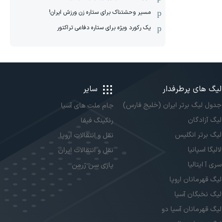
مسیر وحشتناک برای ستاره زن ورزش ایران!
یک رکورد ویژه برای ستاره دفاعی تراکتور
لیگ های پرطرفدار
سایر
جدول لیگ برتر ایران (خلیج فارس)
جام ملت های آسیا
لیگ آزادگان
رنکینگ فیفا
لیگ برتر انگلیس
نقل و انتقالات اروپا
لالیگا اسپانیا
نقل و انتقالات ایران
سری آ ایتالیا
پاری سن ژرمن
لیگ قهرمانان اروپا
لیگ نخبگان آسیا
لیگ قهرمانان آسیا دو