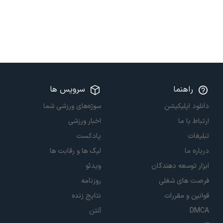
راهنما
سرویس ها
دانلود اپلیکیشن
سوژه‌های ورزشی شما
ارتباط با ما
اخبار ورزشی
تبلیغات
پادکست
درباره ما
لیگ ها و رقابت ها
ابزار توسعه دهندگان
ویدئو
فرصت های شغلی
روزنامه
قوانین و مقررات
نتایج زنده
DMCA
آنتن