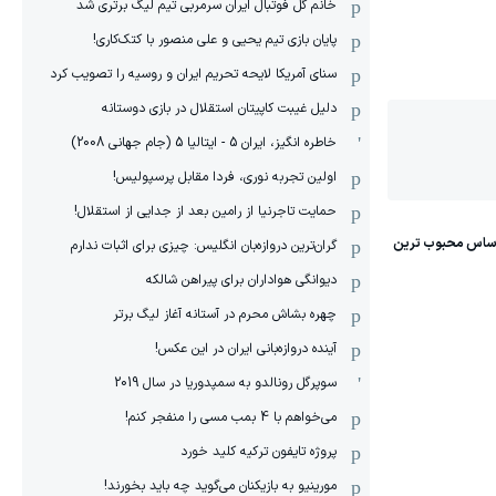
خانم گل فوتبال ایران سرمربی تیم لیگ برتری شد
پایان بازی تیم یحیی و علی منصور با کتک‌کاری!
سنای آمریکا لایحه تحریم ایران و روسیه را تصویب کرد
دلیل غیبت کاپیتان استقلال در بازی دوستانه
خاطره انگیز، ایران 5 - ایتالیا 5 (جام جهانی 2008)
اولین تجربه نوری، فردا مقابل پرسپولیس!
حمایت تاجرنیا از رامین بعد از جدایی از استقلال!
گران‌ترین دروازه‌بان انگلیس: چیزی برای اثبات ندارم
دیوانگی هواداران برای پیراهن شالکه
چهره بشاش محرم در آستانه آغاز لیگ برتر
آینده دروازه‌بانی ایران در این عکس!
سوپرگل رونالدو به سمپدوریا در سال 2019
می‌خواهم با 4 بمب مسی را منفجر کنم!
پروژه تایفون ترکیه کلید خورد
مورینیو به بازیکنان می‌گوید چه باید بخورند!