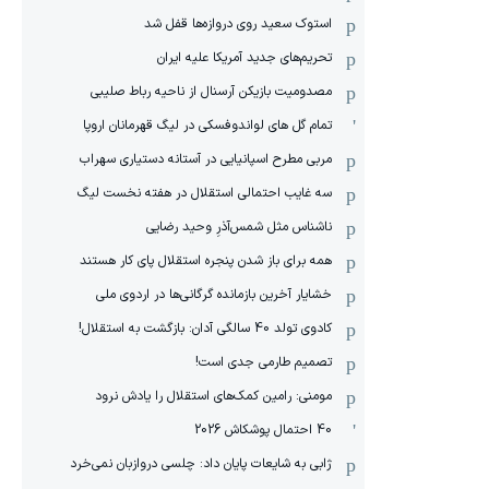
استوک سعید روی دروازه‌ها قفل شد
تحریم‌های جدید آمریکا علیه ایران
مصدومیت بازیکن آرسنال از ناحیه رباط صلیبی
تمام گل های لواندوفسکی در لیگ قهرمانان اروپا
مربی مطرح اسپانیایی در آستانه دستیاری سهراب
سه غایب احتمالی استقلال در هفته نخست لیگ
ناشناس مثل شمس‌آذرِ وحید رضایی
همه برای باز شدن پنجره استقلال پای کار هستند
خشایار آخرین بازمانده گرگانی‌ها در اردوی ملی
کادوی تولد 40 سالگی آدان: بازگشت به استقلال!
تصمیم طارمی جدی است!
مومنی: رامین کمک‌های استقلال را یادش نرود
40 احتمال پوشکاش 2026
ژابی به شایعات پایان داد: چلسی دروازبان نمی‌خرد