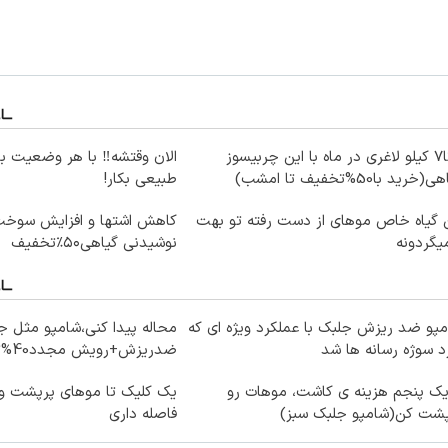
5تا7 کیلو لاغری در ماه با این چربیسوز
الان وقتشه‼️ با هر وضعیت ب
(خرید با50%تخفیف تا امشب)
طبیعی بکار!
این گیاه خاص موهای از دست رفته تو بهت
کاهش اشتها و افزایش سوخت 
یگردونه
نوشیدنی گیاهی۵۰٪تخفیف
پو ضد ریزش جلبک با عملکرد ویژه ای که
محاله پیدا کنی،شامپو مثل ج
د سوژه رسانه ها شد
ضدریزش+رویش مجدد40%تخفیف
یک پنجم هزینه ی کاشت، موهات رو
یک کلیک تا موهای پرپشت 
پشت کن(شامپو جلبک سبز)
فاصله داری