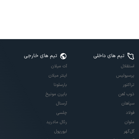
تیم های داخلی
تیم های خارجی
استقلال
آث میلان
پرسپولیس
اینتر میلان
تراکتور
بارسلونا
ذوب آهن
بایرن مونیخ
سپاهان
آرسنال
فولاد
چلسی
ملوان
رئال مادرید
گل‌گهر
لیورپول