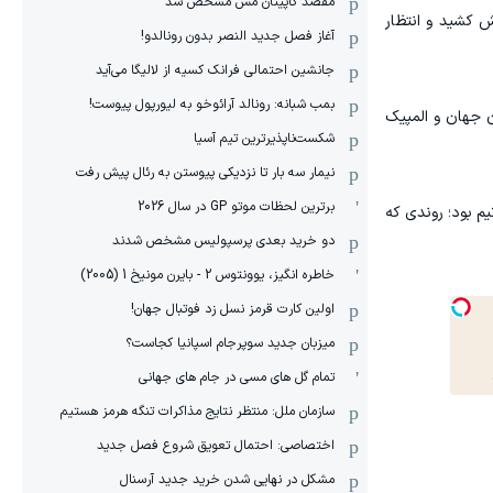
مقصد کاپیتان مس مشخص شد
ش کشید و انتظار
آغاز فصل جدید النصر بدون رونالدو!
جانشین احتمالی فرانک کسیه از لالیگا می‌آید
بمب شبانه: رونالد آرائوخو به لیورپول پیوست!
ن جهان و المپیک
شکست‌ناپذیرترین تیم آسیا
نیمار سه بار تا نزدیکی پیوستن به رئال پیش رفت
برترین لحظات موتو GP در سال 2026
یم بود؛ روندی که
دو خرید بعدی پرسپولیس مشخص شدند
خاطره انگیز، یوونتوس 2 - بایرن مونیخ 1 (2005)
اولین کارت قرمز نسل زد فوتبال جهان!
میزبان جدید سوپرجام اسپانیا کجاست؟
تمام گل های مسی در جام های جهانی
سازمان ملل: منتظر نتایج مذاکرات تنگه هرمز هستیم
اختصاصی: احتمال تعویق شروع فصل جدید
مشکل در نهایی شدن خرید جدید آرسنال