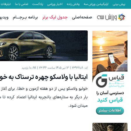
پیش بینی
اپلیکیشن ورزش سه
پخش زنده
اخبار ورزشی
پادکست
تماس با ما
تبلیغات
صفحه‌اصلی
جدول لیگ برتر
برنامه بــرجـــام
ویدیو
کد:
2392708
12 تیر 1405 ساعت 23:46
10.8K
بازدید
ایتالیا با ولاسکو چهره ترسناک به خ
خولیو ولاسکو پس از دو هفته آزمون و خطا، برای آغاز
بار دیگر به ستاره‌های باتجربه ایتالیا اعتماد کرده تا 
میدان شود.