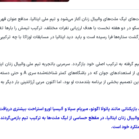
ای لیگ ملت‌های والیبال زنان آغاز می‌شود و تیم ملی ایتالیا، مدافع عنوان قهرما
اسکو در دو هفته نخست با هدف ارزیابی نفرات مختلف، ترکیب تیمش را بارها تغ
ازگشت ستاره‌ها فرا رسیده است و باید دید ایتالیا در مسابقات اوزاکا با چه ترکیب
 گرفته به ترکیب اصلی خود بازگردد. سرمربی باتجربه تیم ملی والیبال زنان ایتا
ارزیابی گسترده‌ای از بازیکنانش انجام داد و به بسیاری از استعد
این تصمیم بخشی از برنامه بلندمدت او بود، اما اکنون مربی آرژانتینی بار دیگر 
یکنانی مانند پائولا اگونو، میریام سیلا و آلیسیا اورو استراحت بیشتری دریافت 
لیبال زنان ایتالیا، در مقطع حساسی از لیگ ملت‌ها به ترکیب تیم بازمی‌گردند؛
ملکرد خود است.