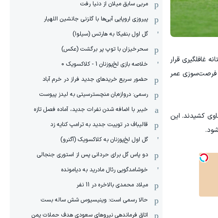
مربی سابق میلان از دنیا رفت
پیروزی اروپایی آبی‌ها با گلزنی جانشین اللهیار
گل اول بنفیکا به هارتس (سیلوا)
سحرخیزان با توپ پر برگشت (عکس)
نه غافلگیری قرار
خلاصه بازی لخ‌پوزنان 1 - کلاکسویک 0
 فرصت‌سوزی عمر
حضور سریع خریدهای جدید فراز در خرم آباد
رسمی: دروازه‌بان منچسترسیتی به لیدز پیوست
خیبر با اضافه شدن نفرات جدید، آماده فصل تازه
ه تساوی کشیدند. این
قالیباف در توییت جدید به ترامپ کنایه زد
شود.
گل اول لخ‌پوزنان به کلاکسویک (آگنرو)
دو پاس گل برای حردانی پس از استوری جنجالی
خوشامدگویی رئال مادرید به دیامونده
میلاد محمدی بالاخره در 11 نفر
حالا رسمی است: وینیسیوس شش ساله بست
اتاق فرماندهی نیروهای سعودی هدف حملات یمن