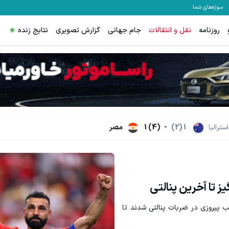
سوژه‌های شما
روزنامه
نقل و انتقالات
جام جهانی
گزارش تصویری
نتایج زنده
60% تخفیف ویژه جین وست + خرید در4 قسط
مشاهده و خرید
مشاهده و خرید
استرالیا
1 (2)
-
1 (4)
مصر
ب پیروزی در ضربات پنالتی شدند تا