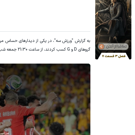
60% تخفیف پوشاک جین وست + خرید در 4 قسط
تا 60 درصد تخفیف ویژه جین وست + خرید در4 قسط
مشاهده و خرید
گرو‌های D و G کسب کردند، از ساعت 21:30 جمعه شب (به وقت ایران) در ورزشگاه آرلینگتون ایالت تگزاس مقابل هم قرار گرفتند.