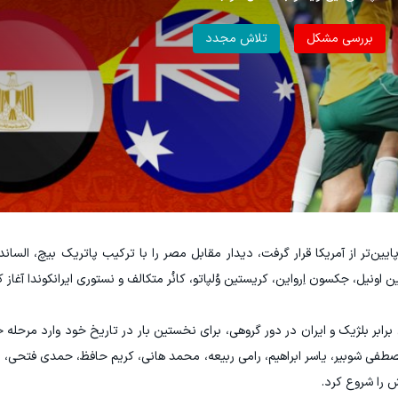
و پایین‌تر از آمریکا قرار گرفت، دیدار مقابل مصر را با ترکیب پاتریک بیچ، السان
ونیل، جکسون اِرواین، کریستین وُلپاتو، کانُر متکالف و نستوری ایرانکوندا آغاز ک
برابر بلژیک و ایران در دور گروهی، برای نخستین بار در تاریخ خود وارد مرحله
طفی شوبیر، یاسر ابراهیم، رامی ربیعه، محمد هانی، کریم حافظ، حمدی فتحی، م
را شروع کرد.