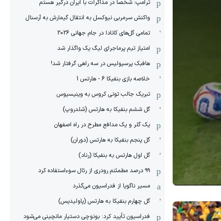
ترامپ: شخصاً در مذاکرات با ایران درگیر هستم
واکنش سرمربی نیوکسل به انتقال گیمارش به آرسنال
تمامی گل‌های کانادا در جام جهانی 2026
امتیاز تیم پرماجرای لیگ یک واگذار شد
هافبک پرسپولیس در سه راهی گرفتار شد!
خلاصه بازی بنفیکا 6 - هارتس 1
تبریک جالب تونی کروس به وینیسیوس
گل ششم بنفیکا به هارتس (شلدروپ)
یک گلر و یک مدافع مطرح در راه اصفهان
گل پنجم بنفیکا به هارتس (دوران)
گل اول هارتس به بنفیکا (رناد)
۹۹ درصد مطمئنم رودری از رئال سوءاستفاده کرد
مسیر ناگویا از فدراسیون می‌گذرد
گل چهارم بنفیکا به هارتس (پاولیدیس)
فدراسیون تأیید کرد: بونوچی دستیار مانچینی می‌شود