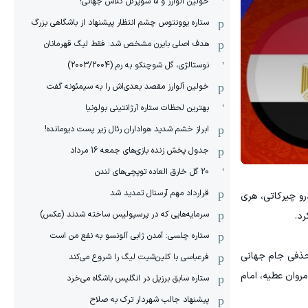
خولین آلوارز و 5 سوپرگل کلاس جهانی!
ستاره یوونتوس چشم انتظار پیشنهاد از باشگاهی بزرگ
هدف اصلی بایرن مشخص شد: فقط لیگ قهرمانان
نوستالژی، گل شوچنکو به رم (2003/2004)
خولین آلوارز مقصد بعدی‌اش را به سیمئونه گفت
بهترین لحظات ستاره آرژانتینی بولونیا
ابراز خشم شدید هواداران رئال زیر پست دیومانده!
جدول پخش زنده بازی‌های جمعه 16 مرداد
20 گل خارق العاده توپچی‌های لندن
قرارداد مهم آرسنال تمدید شد
درو چیرکاتی، هری
سرمایه‌هایی که در پرسپولیس ساخته شدند (عکس)
رد.
ستاره چلسی: آمدن ژابی آلونسو به نفع من است
 حذفی جام جهانی
فرعباسی با کلین‌شیت لیگ را شروع می‌کند
روان عطیه، امام
ستاره سابق برزیل در انگلیس باشگاه می‌خرد
پیشنهاد جالب شهردار ترک به صلاح