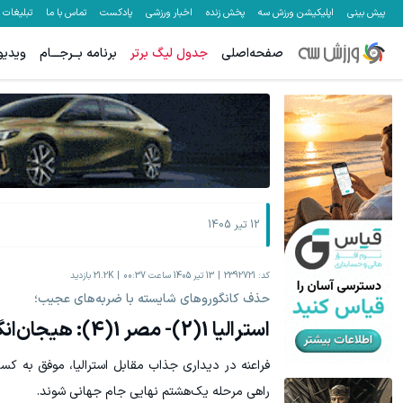
پیش بینی
اپلیکیشن ورزش سه
پخش زنده
اخبار ورزشی
پادکست
تماس با ما
تبلیغات
صفحه‌اصلی
جدول لیگ برتر
برنامه بــرجـــام
ویدیو
جای بخیه داری؟؟ فقط در 3 هفته ترمیمش کن!😍
تا %60 تخفیف محصولات جین وست + خرید در 4 قسط
کلیک کن!
12 تیر 1405
کد:
2392721
13 تیر 1405 ساعت 00:37
21.2K
بازدید
حذف کانگوروهای شایسته با ضربه‌های عجیب؛
استرالیا 1(2)- مصر 1(4): هیجان‌انگیز تا آخرین پنالتی
فراعنه در دیداری جذاب مقابل استرالیا، موفق به کس
راهی مرحله یک‌هشتم نهایی جام جهانی شوند.