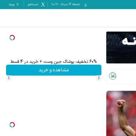
جمعه ۱۶ مرداد
-
10:11
جستجو
ورود
60% تخفیف پوشاک جین وست + خرید در 4 قسط
مشاهده و خرید
›
‹