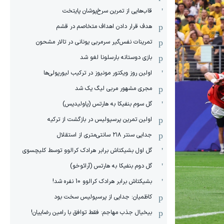
قاب‌هایی از تمرین سرخ‌پوشان پایتخت
هدف قرار دادن اهداف متخاصم در قشم
‏تمرینات نفس‌گیر سرمربی یونانی در تالار مشحون
بازی دوستانه بارسلونا لغو شد
اولین روز ویکتور مونیوز در ترکیب لیورپولی‌ها
مجری مشهور مربی لیگ یک شد
گل سوم بنفیکا به هارتس (پاولیدیس)
اولین تمرین پرسپولیس در بازگشت از ترکیه
جدایی سنتر ۲۱۸ سانتی‌متری از استقلال
گل اول بشیکتاش برابر هرادک کرالوو توسط کلیچسوی
گل دوم بنفیکا به هارتس (آرائوخو)
بشیکتاش برابر هرادک کرالوو 10 نفره شد!
کاظمیان: جدایی از پرسپولیس سخت بود
بیخیال جذب مهاجم: فقط توافق با رامین رضاییان!