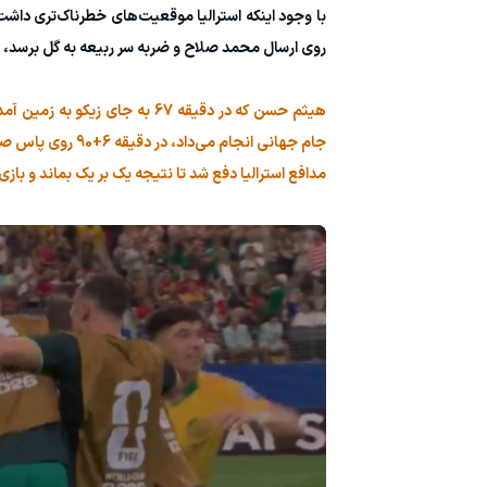
روی ارسال محمد صلاح و ضربه سر ربیعه به گل برسد، اما 
هیثم حسن که در دقیقه 67 به 
جام جهانی انجام 
مدافع استرالیا دفع شد تا نتیجه یک بر یک بماند و بازی