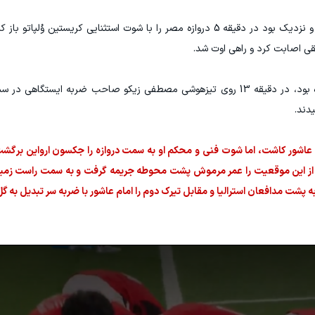
شاگردان تونی پوپوویچ بازی را هجومی شروع کردند و نزدیک بود در دقیقه 5 دروازه مصر را با شوت استثنایی کریس
ی اصابت کرد و راهی اوت شد.
مصر که فشار زیادی در لحظات ابتدایی متحمل شده بود، در دقیقه 13 روی تیزهوشی مصطفی زیکو صاحب ضرب
دند.
 عاشور کاشت، اما شوت فنی و محکم او به سمت دروازه را جکسون ارواین برگشت 
از این موقعیت را عمر مرموش پشت محوطه جریمه گرفت و به سمت راست زمین ا
 پشت مدافعان استرالیا و مقابل تیرک دوم را امام عاشور با ضربه سر تبدیل به گل