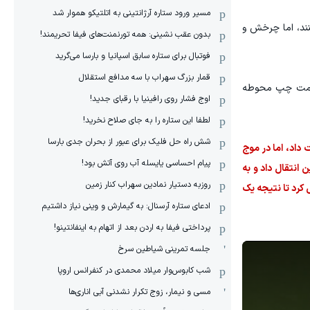
مسیر ورود ستاره آرژانتینی به اتلتیکو هموار شد
تین وُلپاتو باز کنند، اما چرخش و
بدون عقب نشینی: همه تورنمنت‌های فیفا تحریمند!
فوتبال برای ستاره سابق اسپانیا و بارسا می‌گرید
قمار بزرگ سهراب با سه مدافع استقلال
ه ایستگاهی در سمت چپ محوطه
اوج فشار روی رافینیا با رقبای جدید!
لطفا این ستاره را به جای صلاح نخرید!
شش راه حل فلیک برای عبور از بحران جدی بارسا
داد، اما در موج
پیام احساسی یایسله آب روی آتش بود!
نتقال داد و به
روزبه دستیار نمادین سهراب کنار زمین
 کرد تا نتیجه یک
ادعای ستاره آرسنال: به گیمارش و وینی نیاز داشتیم
پرداختی فیفا به اردن بعد از اتهام به اینفانتینو!
جلسه تمرینی شیاطین سرخ
شب کابوس‌وار میلاد محمدی در کنفرانس اروپا
مسی و نیمار، زوج تکرار نشدنی آبی اناری‌ها