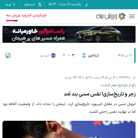
یکشنبه ۱۸ مرداد
-
15:26
جستجو
ورود
اپلیکیشن اندروید ورزش سه
13 تیر 1405
آرژانتین
3
-
2
کیپ ورد
کد:
2392760
13 تیر 1405 ساعت 05:30
214.9K
بازدید
لئو از مارادونا هم گذشت
زجر و تاریخ‌سازی! نفس مسی بند آمد
لیونل مسی در مقابل کیپ‌ورد تاریخ‌سازی کرد، تیمش را نجات داد، از وضعیت کلافه بود
اما در نهایت نفس راحتی کشید.