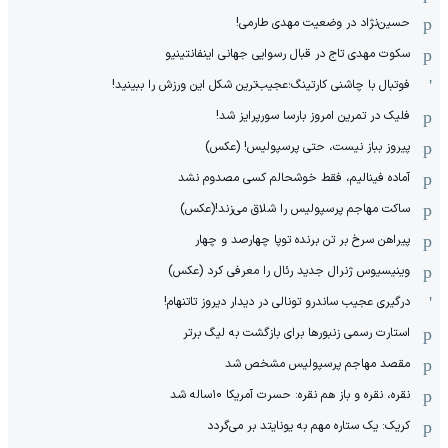
حسین‌نژاد در وضعیت مهدی طارمی!
سکوت مهدی تاج در قبال رسوایی جهانی اینفانتینیو
فوتبال با چاشنی کارتینگ؛عجیب‌ترین شکل این ورزش را ببینید!
فلیک در تمرین امروز بارسا سورپرایز شد!
پیروز بباز نیست، حتی پرسپولیس! (عکس)
آماده فینالیم، فقط خوشحالم کسی مصدوم نشد
ساکت مهاجم پرسپولیس را شلاق می‌زند!(عکس)
پیراهن سرخ بر تن برنده توپا چهارصد و چهار
وینیسیوس ژنرال جدید رئال را معرفی کرد (عکس)
درگیری عجیب ساندرو تونالی در دیدار دیروز تاتنهام!
استارت رسمی زنبورها برای بازگشت به لیگ برتر
مقصد مهاجم پرسپولیس مشخص شد
نقره، نقره و باز هم نقره: حسرت آمریکا ۱۰‌ساله شد
کریک: یک ستاره مهم به یونایتد بر می‌گردد