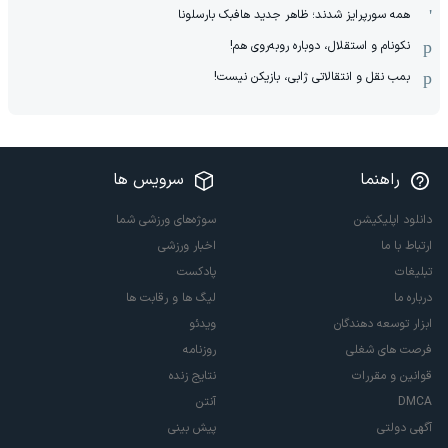
همه سورپرایز شدند؛ ظاهر جدید هافبک بارسلونا
نکونام و استقلال، دوباره روبه‌روی هم!
بمب نقل و انتقالاتی ژابی، بازیکن نیست!
راهنما
سرویس ها
دانلود اپلیکیشن
سوژه‌های ورزشی شما
ارتباط با ما
اخبار ورزشی
تبلیغات
پادکست
درباره ما
لیگ ها و رقابت ها
ابزار توسعه دهندگان
ویدئو
فرصت های شغلی
روزنامه
قوانین و مقررات
نتایج زنده
DMCA
آنتن
آگهی دولتی
پیش بینی