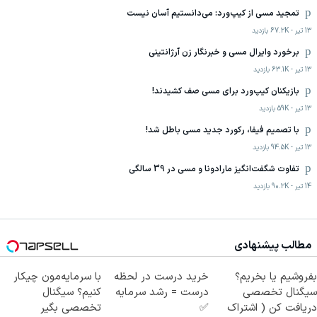
تمجید مسی از کیپ‌ورد: می‌دانستیم آسان نیست
13 تیر
-
67.2K
بازدید
برخورد وایرال مسی و خبرنگار زن آرژانتینی
13 تیر
-
63.1K
بازدید
بازیکنان کیپ‌ورد برای مسی صف کشیدند!
13 تیر
-
59K
بازدید
با تصمیم فیفا، رکورد جدید مسی باطل شد!
13 تیر
-
94.5K
بازدید
تفاوت شگفت‌انگیز مارادونا و مسی در 39 سالگی
14 تیر
-
90.2K
بازدید
مطالب پیشنهادی
بفروشیم یا بخریم؟
خرید درست در لحظه
با سرمایه‌مون چیکار
سیگنال تخصصی
درست = رشد سرمایه
کنیم؟ سیگنال
دریافت کن ( اشتراک
✅
تخصصی بگیر