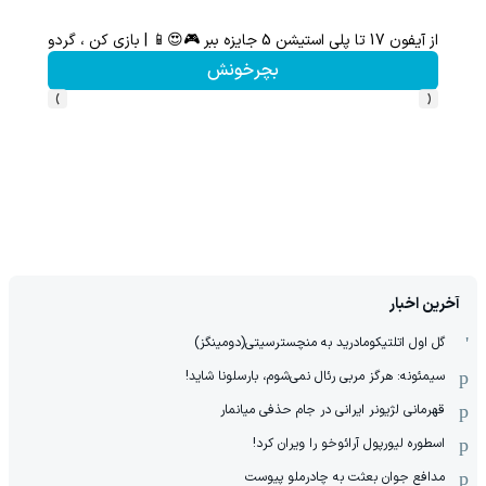
کن
با خرید اول از گریم 200 سوت هدیه بگیر
کلیک کن!
›
‹
آخرین اخبار
گل اول اتلتیکومادرید به منچسترسیتی(دومینگز)
سیمئونه: هرگز مربی رئال نمی‌شوم، بارسلونا شاید!
قهرمانی لژیونر ایرانی در جام حذفی میانمار
اسطوره لیورپول آرائوخو را ویران کرد!
مدافع جوان بعثت به چادرملو پیوست