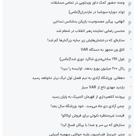
وعده حضور کمک داور ویدئویی در تمامی مسابقات
تولد دوباره سوباسا در مازندران!(عکس)
الهامی، پیگیر مصدومیت بازیکن بدشانس نساجی
محسن رضایی نماینده رهبر انقلاب در شعام شد
ستاره‌ای که درخشش‌هایش زیر سایه بزرگ‌ترها گم شد!
اتاق ون مجهز به دستگاه VAR
غول 197 سانتی‌متری شاگرد نوری شد!(عکس)
رئال ۲۰۰ میلیون یورو بدهد، اولیسه را ببرد!
دهقانی: ورزشگاه آزادی به نیم فصل اول لیگ برتر نخواهد رسید
بازدید مهدی تاج از VAR سیار
پرونده کلاهبرداری از قهرمان المپیک به پایان رسید
چمن آزادی دی ماه می‌رسد، خود ورزشگاه سال بعد!
قیمت غیرمنتظره ناپولی برای فروش لوکاکو!
ستاره‌ای که بی سر و صدا با پیکان فسخ کرد!
مدیر خبرساز فدراسیون علیه حواشی سهمیه آسیایی