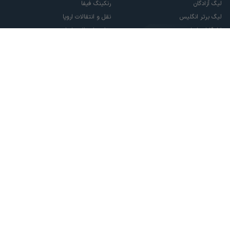
لیگ آزادگان
رنکینگ فیفا
لیگ برتر انگلیس
نقل و انتقالات اروپا
لالیگا اسپانیا
نقل و انتقالات ایران
سری آ ایتالیا
پاری سن ژرمن
لیگ قهرمانان اروپا
لیگ نخبگان آسیا
لیگ قهرمانان آسیا دو
لیگ برتر فوتسال
تمام حقوق مادی و معنوی این سایت متعلق به ورزش سه می باشد. شما می توانید از
سایت ورزش سه در صورت پذیرش موافقت نامه کاربری استفاده نمایید.