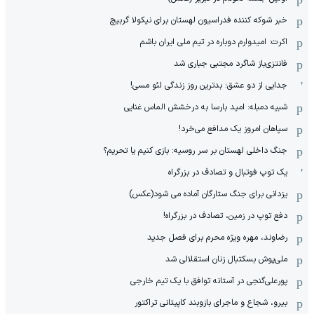
خبر شوکه کننده فدراسیون لهستان برای نیکولا گربیچ
اکرت: امیدوارم دوباره در تیم ملی ایران باشم
فانتزی‌باز شاگرد مجتبی جباری شد
جدایی از دو عشق؛ بدترین روز زندگی لئو مسی!
شبیه دمبله: امید بارسا به درخشش الماس غنایی
سپاهان امروز یک مدافع می‌خرد!
جنگ داخلی لهستان بر سر روسیه: بازی کنیم یا تحریم؟
یک توپ فوتبال و تصادف در بزرگراه
یزدانی برای جنگ ستارگان آماده می شود(عکس)
دفع توپ در زمین، تصادف در بزرگراه!
رضاوند، مهره ویژه محرم برای فصل جدید
ملی‌پوش بسکتبال زنان استقلالی شد
پورعلی‌گنجی در آستانه توافق با یک تیم خارجی
بیرو، شجاع و ماجرای بازوبند کاپیتانی تراکتور