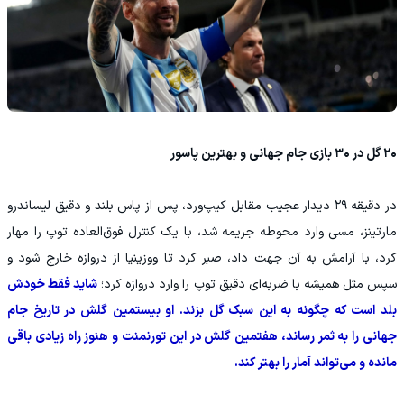
۲۰ گل در ۳۰ بازی جام جهانی و بهترین پاسور
در دقیقه ۲۹ دیدار عجیب مقابل کیپ‌ورد، پس از پاس بلند و دقیق لیساندرو
مارتینز، مسی وارد محوطه جریمه شد، با یک کنترل فوق‌العاده توپ را مهار
کرد، با آرامش به آن جهت داد، صبر کرد تا ووزینیا از دروازه خارج شود و
سپس مثل همیشه با ضربه‌ای دقیق توپ را وارد دروازه کرد؛
شاید فقط خودش
بلد است که چگونه به این سبک گل بزند‌. او بیستمین گلش در تاریخ جام
جهانی را به ثمر رساند، هفتمین گلش در این تورنمنت و هنوز راه زیادی باقی
مانده و می‌تواند آمار را بهتر کند.