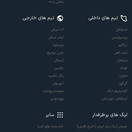
پخش زنده
تیم های داخلی
تیم های خارجی
استقلال
آث میلان
پرسپولیس
اینتر میلان
تراکتور
بارسلونا
ذوب آهن
بایرن مونیخ
سپاهان
آرسنال
فولاد
چلسی
ملوان
رئال مادرید
گل‌گهر
لیورپول
آلومینیوم اراک
منچستریونایتد
استقلال خوزستان
یوونتوس
لیگ های پرطرفدار
سایر
جدول لیگ برتر ایران (خلیج فارس)
جام ملت های آسیا