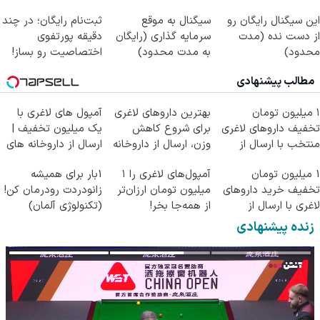
رایگان )
این سیگنال رایگان رو
سیگنال به موقع
ثبت‌نام رایگان؛ در چند
از دست نده (مدت
سرمایه گذاری (رایگان
دقیقه پورتفوی
محدود)
به مدت محدود)
اختصاصیت رو بساز!
مطالب پیشنهادی
۱ میلیون تومان
بهترین داروهای لاغری
آمپول های لاغری با
تخفیف داروهای لاغری
برای شروع کاهش
یک میلیون تخفیف |
منتخب با ارسال از
وزن، ارسال از داروخانه
ارسال از داروخانه های
داروخانه نزدیکت
های نزدیکت!
معتبر
1 میلیون تومان
آمپول‌های لاغری را ۱
1بار برای همیشه
تخفیف خرید داروهای
میلیون تومان ارزان‌تر
زانودردت رودرمان کن!
لاغری با ارسال از
از همه‌جا بخر!
(تکنولوژی آلمان)
داروخانه و پک یخ!
◂پرسشنامه▸
زنده پیشنهادی