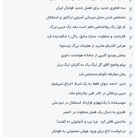
سه فناوری جدید برای فصل جدید فوتبال ایران
مشخص شدن محل میزبانی آسیایی تراکتور و استقلال
او اول یک روانشناس ماهر است بعد یک مربی بزرگ
قدرتمند و متفاوت: ستاره سابق، رئال را شگفت‌زده کرد
هراس اتلتیکو مادرید از هایجک بزرگ بارسلونا
پخش ویدیو کلیپی از سامانه هوشمند داوری
پیام واضح آقای گل لیگ یک به گلزنان لیگ برتر
زمان معارفه نکونام مشخص شد
دبیر: احمد جوان فقط به یک شرط اخراج نمی‌شود
مربی پرتغالی در کادر فنی چادرملو ماند
موسیمانه با یک‌چهارم قرارداد استقلال در تیم ملی
قایدی به دنبال یک فصل متفاوت در النصر
مالدینی فاش کرد: چرا پپ و آنچلوتی نه گفتند!
درخواست تاج برای ورود هوش مصنوعی به فوتبال