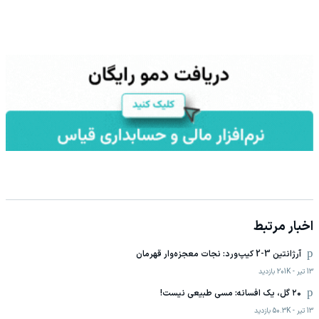
اخبار مرتبط
آرژانتین 3-2 کیپ‌ورد: نجات معجزه‌وار قهرمان
13 تیر
-
201K
بازدید
۲۰ گل، یک افسانه: مسی طبیعی نیست!
13 تیر
-
50.3K
بازدید