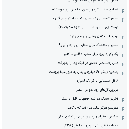
10 گل برتر جام جهانی 2008 فوتسال
تساوی جذاب تازه واردهای لیگ در بازی دوستانه
به هر تصمیمی که مسی بگیرد، احترام می‌گذارم
نوستالژی، میلان 5 - ناپولی 2 (2007/2008)
توپ طلا انتقال رودری را رسمی کرد!
مسیر وحشتناک برای ستاره زن ورزش ایران!
یک رکورد ویژه برای ستاره دفاعی تراکتور
مس رفسنجان حضور در لیگ یک را پذیرفت!
رسمی: وینگر 60 میلیونی رئال به فیورنتینا پیوست
6 گل استثنایی از فرانک لمپارد
برترین گل‌های رونالدو در النصر
آخرین محک دو تیم اصفهانی قبل از لیگ
مورینیو هرگز نباید می‌رفت که برگردد!
حضور دختران و پسران ایران در نیشن لیگز!
به یادماندنی، گل دلپیرو به اینتر (1998)