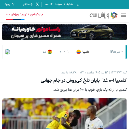
شنبه ۱۷ مرداد
-
00:12
جستجو
ورود
اپلیکیشن اندروید ورزش سه
13 تیر 1405
کلمبیا
1
-
0
غنا
کد:
2392763
13 تیر 1405 ساعت 07:10
28.7K
بازدید
کلمبیا ۱-۰ غنا | پایان تلخ کی‌روش در جام جهانی
کلمبیا با ارائه یک بازی خوب با ۰-۱ برابر غنا پیروز شد.