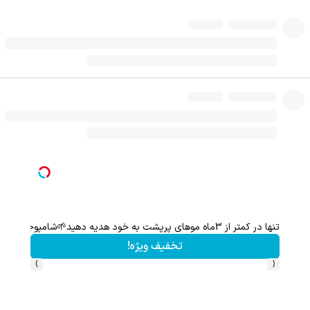
با یک پنجم هزینه ی کاشت، موهات رو پرپشت کن(شامپو جلبک سبز)
تخفیف ویژه!
›
‹