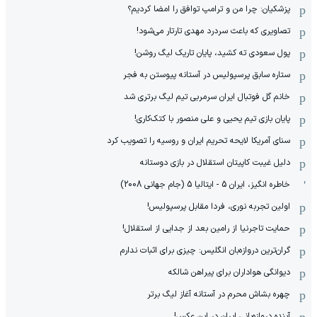
پزشکیان: چرا من و ترامپ توافق را امضا کردیم؟
تصاویری که باعث سردرد مهدی تارتار می‌شود!
پول سعودی ته کشید، پایان تاریک لیگ روشن!
ستاره سابق پرسپولیس در آستانه پیوستن به فجر
خانم گل فوتبال ایران سرمربی تیم لیگ برتری شد
پایان بازی تیم یحیی و علی منصور با کتک‌کاری!
سنای آمریکا لایحه تحریم ایران و روسیه را تصویب کرد
دلیل غیبت کاپیتان استقلال در بازی دوستانه
خاطره انگیز، ایران 5 - ایتالیا 5 (جام جهانی 2008)
اولین تجربه نوری، فردا مقابل پرسپولیس!
حمایت تاجرنیا از رامین بعد از جدایی از استقلال!
گران‌ترین دروازه‌بان انگلیس: چیزی برای اثبات ندارم
دیوانگی هواداران برای پیراهن شالکه
چهره بشاش محرم در آستانه آغاز لیگ برتر
آینده دروازه‌بانی ایران در این عکس!