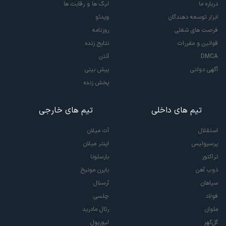
درباره ما
لیگ ها و رقابت ها
ابزار توسعه دهندگان
ویدئو
فرصت های شغلی
روزنامه
قوانین و مقررات
نتایج زنده
DMCA
آنتن
آگهی دولتی
پیش بینی
پخش زنده
تیم های داخلی
تیم های خارجی
استقلال
آث میلان
پرسپولیس
اینتر میلان
تراکتور
بارسلونا
ذوب آهن
بایرن مونیخ
سپاهان
آرسنال
فولاد
چلسی
ملوان
رئال مادرید
گل‌گهر
لیورپول