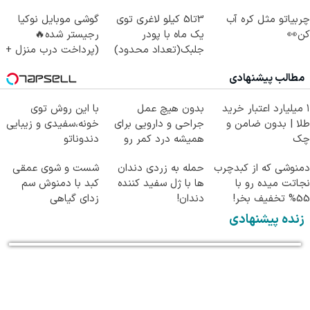
میکنه!30%تخفیف
چربیاتو مثل کره آب
3تا5 کیلو لاغری توی
گوشی موبایل نوکیا
کن👀
یک ماه با پودر
رجیستر شده🔥
جلبک(تعداد محدود)
(پرداخت درب منزل +
تخفیف ویژه)
مطالب پیشنهادی
۱ میلیارد اعتبار خرید
بدون هیچ عمل
با این روش توی
طلا | بدون ضامن و
جراحی و دارویی برای
خونه،سفیدی و زیبایی
چک
همیشه درد کمر رو
دندوناتو
فراموش کن!
برگردون(40%off)
دمنوشی که از کبدچرب
حمله به زردی دندان
شست و شوی عمقی
نجاتت میده رو با
ها با ژل سفید کننده
کبد با دمنوش سم
55% تخفیف بخر!
دندان!
زدای گیاهی
خرید40%تخفیف
زنده پیشنهادی