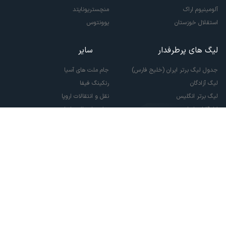
آلومینیوم اراک
منچستریونایتد
استقلال خوزستان
یوونتوس
لیگ های پرطرفدار
سایر
جدول لیگ برتر ایران (خلیج فارس)
جام ملت های آسیا
لیگ آزادگان
رنکینگ فیفا
لیگ برتر انگلیس
نقل و انتقالات اروپا
لالیگا اسپانیا
نقل و انتقالات ایران
سری آ ایتالیا
پاری سن ژرمن
لیگ قهرمانان اروپا
لیگ نخبگان آسیا
لیگ قهرمانان آسیا دو
لیگ برتر فوتسال