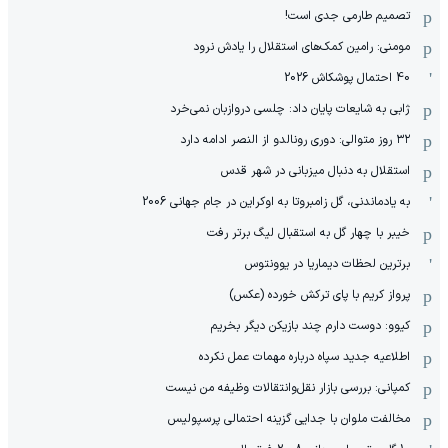
تصمیم طارمی جدی است!
مومنی: رامین کمک‌های استقلال را یادش نرود
40 احتمال پوشکاش 2026
ژابی به شایعات پایان داد: چلسی دروازبان نمی‌خرد
۳۲ روز متوالی: دوری رونالدو از النصر ادامه دارد
استقلال به دنبال میزبانی در شهر قدس
به یادماندنی، گل زامبروتا به اوکراین در جام جهانی 2006
خیبر با چهار گل به استقبال لیگ برتر رفت
برترین لحظات دیماریا در یوونتوس
پرواز کریم با پای ترکش خورده (عکس)
کیوو: دوست دارم چند بازیکن دیگر بخریم
اطلاعیه جدید سپاه درباره مهمات عمل نکرده
کمپانی: بررسی بازار نقل‌وانتقالات وظیفه من نیست
مخالفت ملوان با جدایی گزینه احتمالی پرسپولیس