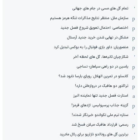
تمام گل های مسی در جام های جهانی
سازمان ملل: منتظر نتایج مذاکرات تنگه هرمز هستیم
اختصاصی: احتمال تعویق شروع فصل جدید
مشکل در نهایی شدن خرید جدید آرسنال
منصوریان: داور بازی فوتبال را به بوکس تبدیل کرد
شکارچیان ثانیه‌ها، گل های لحظه آخر
یاسین در دو راهی سپاهان- نساجی
کانسلو در تمرین الهلال: رویای بارسا نابود شد؟
تراکتور دو هافبک در دروازه‌اش دارد!
استارت فصل جدید تنها نماینده البرز
گزینه جذاب پرسپولیس: اژدهای قرمز!
ستاره تیم ملی تکواندو خبرنگار شدند!
رسمی: قرارداد هافبک میلان فسخ شد
برترین گل های رونالدو نازاریو برای رئال مادرید