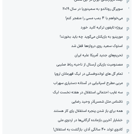
سوپرگل رونالدو به سمپدوریا در سال 2019
می‌خواهم با 4 بمب مسی را منفجر کنم!
پروژه تایفون ترکیه کلید خورد
مورینیو به بازیکنان می‌گوید چه باید بخورند!
استوک سعید روی دروازه‌ها قفل شد
تحریم‌های جدید آمریکا علیه ایران
مصدومیت بازیکن آرسنال از ناحیه رباط صلیبی
تمام گل های لواندوفسکی در لیگ قهرمانان اروپا
مربی مطرح اسپانیایی در آستانه دستیاری سهراب
سه غایب احتمالی استقلال در هفته نخست لیگ
ناشناس مثل شمس‌آذرِ وحید رضایی
همه برای باز شدن پنجره استقلال پای کار هستند
خشایار آخرین بازمانده گرگانی‌ها در اردوی ملی
کادوی تولد 40 سالگی آدان: بازگشت به استقلال!