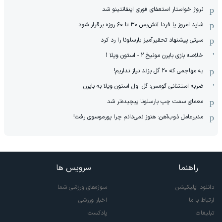
نروژ خواستار استعفای فوری اینفانتینو شد
شاید امروز یا فردا آتش‌بس ۳۰ تا ۶۰ روزه برقرار شود
سیتی پیشنهاد تحقیرآمیز بارسلونا را رد کرد
خلاصه بازی بایرن مونیخ 2 - استون ویلا 1
به مهاجمی که 20 گل بزند نیاز نداریم!
ضربه استثنائی گومس؛ گل اول استون ویلا به بایرن
معمای سمت چپ بارسلونا پیچیده‌تر شد
مدیرعامل ذوب‌آهن: هنوز نمی‌دانم چرا پورموسوی رفت!
راهنما
سرویس ها
دانلود اپلیکیشن
سوژه‌های ورزشی شما
ارتباط با ما
اخبار ورزشی
تبلیغات
پادکست