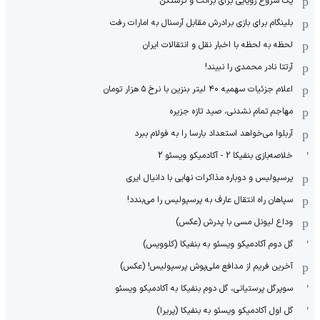
یک شروع رویایی برای برانت و ترشتگن
بلینگام برای بازی برادرش مقابل آرسنال به امارات رفت
لحظه به لحظه با اخبار نقل و انتقالات ایران
آرتتا نادر محمدی را نبیند!
اعلام جزئیات سهمیه ۴۰ لیتر بنزین با نرخ ۵ هزار تومان
مهاجم تمام نشدنی، صید تازه جزیره
آربلوا می‌خواهد استعداد بارسا را به فولام ببرد
خلاصه‌بازی بنفیکا 2 - آکادمیکو ویسئو 2
پرسپولیس و دوباره مذاکرات نهایی با دانیال ایری
سپاهان راه انتقال عارف به پرسپولیس را می‌بندد!
وداع لیونل مسی با پدرش (عکس)
گل دوم آکادمیکو ویسئو به بنفیکا (کلوویس)
آخرین فریم از مدافع ملی‌پوش پرسپولیس! (عکس)
سوپرگل پرستیانی، گل دوم بنفیکا به آکادمیکو ویسئو
گل اول آکادمیکو ویسئو به بنفیکا (پریرا)