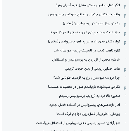
انگیزه‌های خاص رحمتی مقابل تیم‌ آسیایی‌اش!
واقعیت انتقال جنجالی مدافع موردنظر پرسپولیس
یک دربی‌باز جدید در پرسپولیس! (عکس)
جزئیات ضربات پهپادی ایران به یکی از مراکز آمریکا
نواده شکارچیان اژدها در پیراهن پرسپولیس (عکس)
نقره ناهید کیانی در المپیک پاریس دو ساله شد
خاطره محبی از گل زدن به پرسپولیس و استقلال
علت جدایی ربیعی از زبان حجت کریمی
چرا پروسه پیوستن زارع به قرمزها طولانی شد؟
نگرانی سیمئونه: بازیکنانم هنوز در تعطیلات هستند!
محبی: بالاخره به آرزویم، پرسپولیس رسیدم
آمار تازه‌نفس‌های پرسپولیس در آستانه فصل جدید
پورعلی: لطیفی‌فر کامل‌ترین مهاجم لیگ است!
شهرآبادی: مسیر رسیدن به پرسپولیس از استقلال می‌گذشت