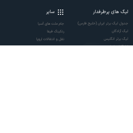
لیگ های پرطرفدار
سایر
جدول لیگ برتر ایران (خلیج فارس)
جام ملت های آسیا
لیگ آزادگان
رنکینگ فیفا
لیگ برتر انگلیس
نقل و انتقالات اروپا
لالیگا اسپانیا
نقل و انتقالات ایران
سری آ ایتالیا
پاری سن ژرمن
لیگ قهرمانان اروپا
لیگ نخبگان آسیا
لیگ قهرمانان آسیا دو
لیگ برتر فوتسال
تمام حقوق مادی و معنوی این سایت متعلق به ورزش سه می باشد. شما می توانید از