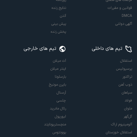
فرصت های شغلی
روزنامه
قوانین و مقررات
نتایج زنده
DMCA
آنتن
آگهی دولتی
پیش بینی
پخش زنده
تیم های داخلی
تیم های خارجی
استقلال
آث میلان
پرسپولیس
اینتر میلان
تراکتور
بارسلونا
ذوب آهن
بایرن مونیخ
سپاهان
آرسنال
فولاد
چلسی
ملوان
رئال مادرید
گل‌گهر
لیورپول
آلومینیوم اراک
منچستریونایتد
استقلال خوزستان
یوونتوس