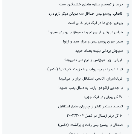
بارسا از تصمیم ستاره هلندی خشمگین است
فاضلی: پرسپولیس حداقل سه بازیکن دیگر لازم دارد
ربیعی: جای ما در لیگ برتر خالی است
هراس در رئال: اولین تجربه ناموفق با برناردو سیلوا!
مدیر جوان پرسپولیس و هزار امید و آرزو!
سیاوش یزدانی بلیت بغداد خرید
قربانی: چرا هیچ‌کس از تیم ملی نمی‌رود؟
تولد دوباره در پرسپولیس با بازوبند کاپیتانی! (عکس)
فریادشیران: آکادمی استقلال ایران را می‌گیرد!
با جدایی آرائوخو: بارسا به دنبال بمب جدید!
20 گل رویایی در لیگ جزیره
تمجید دستیار تارتار از چپ‌پای سابق استقلال
10 گل برتر آرسنال در فصل 2003/2004
صادقی با پرسپولیس رفت و برگشت! (عکس)