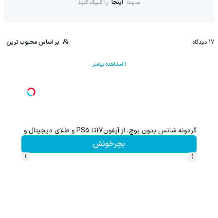
سایت
اینجا
را کلیک کنید
17
دیدگاه
بر اساس محبوب ترین
مشاهده بیشتر
گردونه شانس بدون پوچ، از آیفون17تا PS5 و طلای دیجیتال و دلار🔥
بچرخونش
›
‹