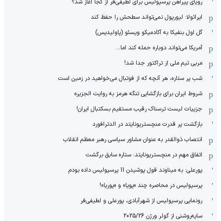
رویای پیراهن پرسپولیس برای لطیفی‌فر از کجا آغاز شد؟
ایرائولا: لیورپول نمی‌تواند سطحش را حفظ کند
گل اول بنفیکا به آکادمیکو ویسئو (پاولیدیس)
آمریکا می‌تواند دوباره حمله کند اما...
مربی تیم ملی از تراکتور جدا شد!
شب پر ستاره، هر آنچه که از فوتبال می‌خواهید در زمین است
شروط ایران برای بازگشایی تنگه هرمز به روایت الجزیره
جزییات لیست ترسناک رقیب مستقیم بسکتبال ایران!
بازگشت پر قدرت منچستریونایتد در الدترافورد
انتصاب ذوالقدر به عنوان مشاور سیاسی رهبر معظم انقلاب
اتفاق مهم در منچستریونایتد: ستاره سابق برگشت
پورعلی: به میناوند قول پوشیدن 11 پرسپولیس داده بودم
پرسپولیس در محاصره چند «پویا» و «پوریا»!
رونمایی پرسپولیس از شهرآبادی، پورعلی و لطیفی‌فر
سایه‌روشنی از گولر ورژن 2025/26