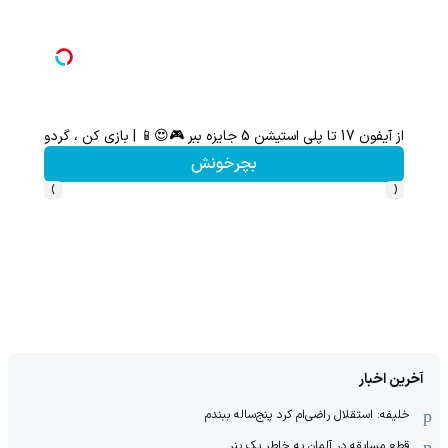
از آیفون 17 تا پلی استیشن 5 جایزه ببر 🎮😍📱 | بازی کن ، گردونه بچرخون
گردونه شانس بدون 
بچرخونش
›
‹
آخرین اخبار
خلیفه: استقلال راضی‌ام کرد پنج‌ساله ببندم
قطع مسابقه در آلمان به خاطر یک بنر