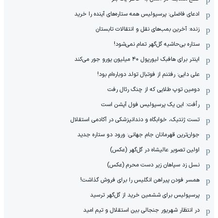
ادعای فاضلی: پرسپولیس همه ستاره‌های آینده را خرید
زنده: آخرین بمب‌های نقل و انتقالات تابستان
ستاره بی‌حاشیه گل‌گهر تمام نمی‌شود!
اینتر برای هافبک لیورپول ۴۰ میلیون یورو جور می‌کند
علی دایی: رفتنم از فوتبال تولد دوباره‌ام بود!
دومین توپ طلایی که از چنگ رئال رفت
رأفت: این یک پرسپولیس فول آپشن است
تست ژنتیک، خوابگاه و دندانپزشکی در آکادمی استقلال
جوان‌ترین قهرمانان جام جهانی: ورود دو ستاره جدید
اولین تصویر عالیشاه در گل‌گهر (عکس)
نسل زد سپاهان زیر دست محرم (عکس)
همسر فودن پیراهن انگلیس را برای فروش گذاشت!
پرسپولیس برای ششمین خرید از گل‌گهر ترسید
در انتظار شهریور جنجالی بین استقلال و تیم امید