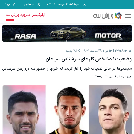
دوشنبه ۱۹ مرداد
-
06:27
جستجو
ورود
اپلیکیشن اندروید ورزش سه
کد:
2392883
13 تیر 1405 ساعت 18:31
7.6K
بازدید
وضعیت نامشخص گلرهای سرشناس سپاهان!
سپاهانی‌ها در حالی تمرینات خود را آغاز کردند که خبری از حضور سه دروازه‌بان سرشناس
این تیم در تمرینات نیست.