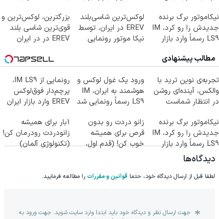
شد
نیکاموتور برگ برنده
لوکس‌ترین شاسی‌بلند
بزرگترین، لوکس‌ترین و
جدیدش را رو کرد، IM
EREV در ایران، توسط
قوی‌ترین شاسی بلند
LS9 رسماً وارد بازار
نیکا موتور رونمایی
EREV در در ایران
ایران شد
شد!
رونمایی شد
مطالب پیشنهادی
تجربه‌ی نوین ترید با
ورود یک غول لوکس و
رونمایی از IM LS9،
والکس، آینده‌ای روشن
هوشمند به ایران، IM
پرچم‌دار فوق‌لوکس
در انتظار شماست
LS9 رسماً رونمایی شد
EREV وارد بازار ایران
شد
نیکاموتور برگ برنده
زانو دردت رو بدون
1بار برای همیشه
جدیدش را رو کرد، IM
قرص برای همیشه
زانودردت رودرمان کن!
LS9 رسماً وارد بازار
خوب کن! (قدم اول،
(تکنولوژی آلمان)
ایران شد
پرسش‌نامه)
◂پرسشنامه▸
دیدگاه‌ها
لطفا قبل از ارسال دیدگاه خود، حتما
قوانین و مقررات
را مطالعه فرمایید.
جهت ارسال نظر و دیدگاه خود باید ابتدا وارد سایت شوید. جهت ورود به