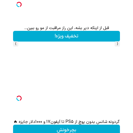
قبل از اینکه دیر بشه، این راز مراقبت از مو رو ببین...
این پک 
تخفیف ویژه!
›
‹
گردونه شانس بدون پوچ از PS5 تا آیفون17 و 1000دلار جایزه 🔥
هدیه 200 سوتی با اولین خرید از گرمی،همین حالا ثبت نام کن
بچرخونش