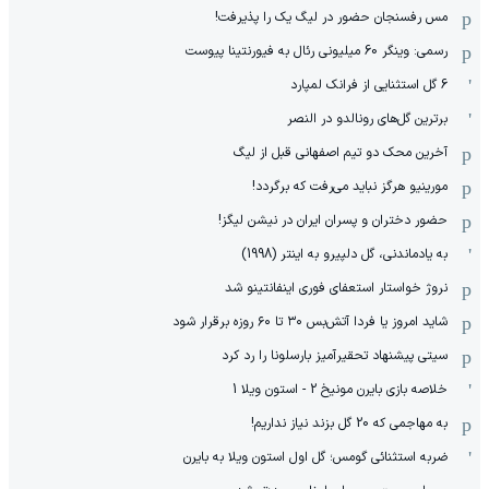
مس رفسنجان حضور در لیگ یک را پذیرفت!
رسمی: وینگر 60 میلیونی رئال به فیورنتینا پیوست
6 گل استثنایی از فرانک لمپارد
برترین گل‌های رونالدو در النصر
آخرین محک دو تیم اصفهانی قبل از لیگ
مورینیو هرگز نباید می‌رفت که برگردد!
حضور دختران و پسران ایران در نیشن لیگز!
به یادماندنی، گل دلپیرو به اینتر (1998)
نروژ خواستار استعفای فوری اینفانتینو شد
شاید امروز یا فردا آتش‌بس ۳۰ تا ۶۰ روزه برقرار شود
سیتی پیشنهاد تحقیرآمیز بارسلونا را رد کرد
خلاصه بازی بایرن مونیخ 2 - استون ویلا 1
به مهاجمی که 20 گل بزند نیاز نداریم!
ضربه استثنائی گومس؛ گل اول استون ویلا به بایرن