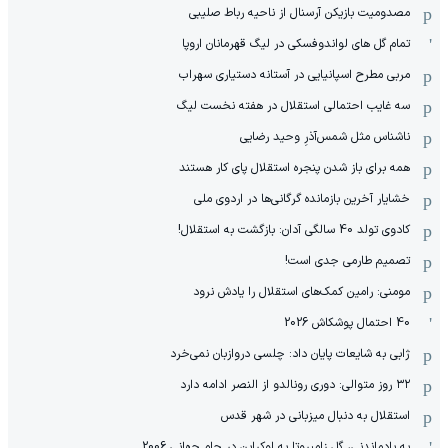
مصدومیت بازیکن آرسنال از ناحیه رباط صلیبی
تمام گل های لواندوفسکی در لیگ قهرمانان اروپا
مربی مطرح اسپانیایی در آستانه دستیاری سهراب
سه غایب احتمالی استقلال در هفته نخست لیگ
ناشناس مثل شمس‌آذرِ وحید رضایی
همه برای باز شدن پنجره استقلال پای کار هستند
خشایار آخرین بازمانده گرگانی‌ها در اردوی ملی
کادوی تولد 40 سالگی آدان: بازگشت به استقلال!
تصمیم طارمی جدی است!
مومنی: رامین کمک‌های استقلال را یادش نرود
40 احتمال پوشکاش 2026
ژابی به شایعات پایان داد: چلسی دروازبان نمی‌خرد
۳۲ روز متوالی: دوری رونالدو از النصر ادامه دارد
استقلال به دنبال میزبانی در شهر قدس
به یادماندنی، گل زامبروتا به اوکراین در جام جهانی 2006