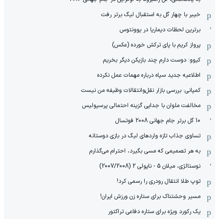
خیبر با چهار گل به استقبال لیگ برتر رفت
برترین لحظات دیماریا در یوونتوس
پرواز کریم با پای ترکش خورده (عکس)
کیوو: دوست دارم چند بازیکن دیگر بخریم
اطلاعیه جدید سپاه درباره مهمات عمل نکرده
کمپانی: بررسی بازار نقل‌وانتقالات وظیفه من نیست
مخالفت ملوان با جدایی گزینه احتمالی پرسپولیس
10 گل برتر جام جهانی 2008 فوتسال
تساوی جذاب تازه واردهای لیگ در بازی دوستانه
به هر تصمیمی که مسی بگیرد، احترام می‌گذارم
نوستالژی، میلان 5 - ناپولی 2 (2007/2008)
توپ طلا انتقال رودری را رسمی کرد!
مسیر وحشتناک برای ستاره زن ورزش ایران!
یک رکورد ویژه برای ستاره دفاعی تراکتور