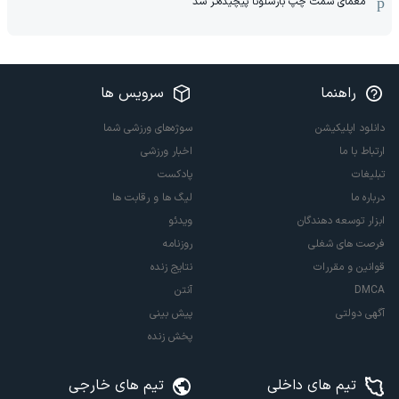
معمای سمت چپ بارسلونا پیچیده‌تر شد
راهنما
سرویس ها
دانلود اپلیکیشن
سوژه‌های ورزشی شما
ارتباط با ما
اخبار ورزشی
تبلیغات
پادکست
درباره ما
لیگ ها و رقابت ها
ابزار توسعه دهندگان
ویدئو
فرصت های شغلی
روزنامه
قوانین و مقررات
نتایج زنده
DMCA
آنتن
آگهی دولتی
پیش بینی
پخش زنده
تیم های داخلی
تیم های خارجی