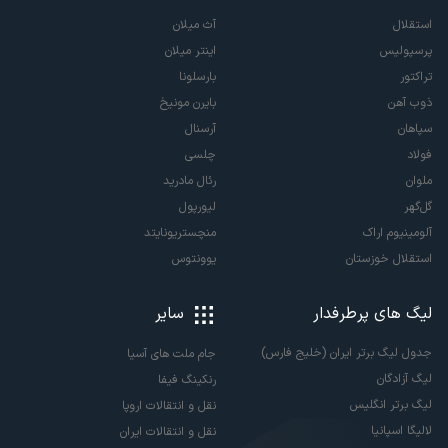
استقلال
آث میلان
پرسپولیس
اینتر میلان
تراکتور
بارسلونا
ذوب آهن
بایرن مونیخ
سپاهان
آرسنال
فولاد
چلسی
ملوان
رئال مادرید
گل‌گهر
لیورپول
آلومینیوم اراک
منچستریونایتد
استقلال خوزستان
یوونتوس
لیگ های پرطرفدار
سایر
جدول لیگ برتر ایران (خلیج فارس)
جام ملت های آسیا
لیگ آزادگان
رنکینگ فیفا
لیگ برتر انگلیس
نقل و انتقالات اروپا
لالیگا اسپانیا
نقل و انتقالات ایران