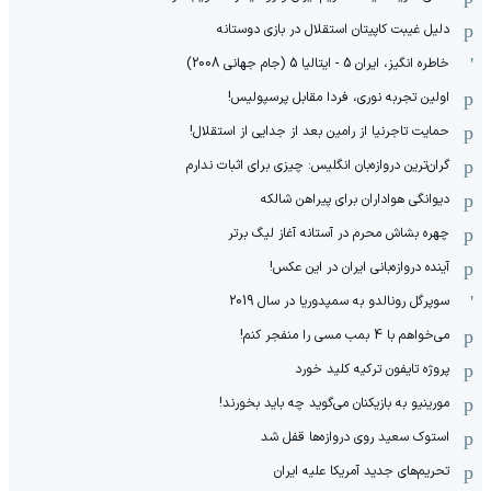
دلیل غیبت کاپیتان استقلال در بازی دوستانه
خاطره انگیز، ایران 5 - ایتالیا 5 (جام جهانی 2008)
اولین تجربه نوری، فردا مقابل پرسپولیس!
حمایت تاجرنیا از رامین بعد از جدایی از استقلال!
گران‌ترین دروازه‌بان انگلیس: چیزی برای اثبات ندارم
دیوانگی هواداران برای پیراهن شالکه
چهره بشاش محرم در آستانه آغاز لیگ برتر
آینده دروازه‌بانی ایران در این عکس!
سوپرگل رونالدو به سمپدوریا در سال 2019
می‌خواهم با 4 بمب مسی را منفجر کنم!
پروژه تایفون ترکیه کلید خورد
مورینیو به بازیکنان می‌گوید چه باید بخورند!
استوک سعید روی دروازه‌ها قفل شد
تحریم‌های جدید آمریکا علیه ایران