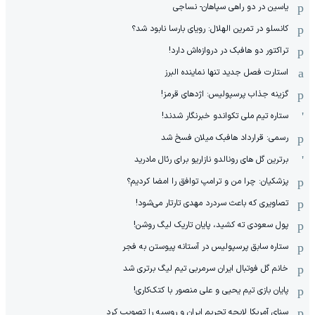
یاسین در دو راهی سپاهان- نساجی
کانسلو در تمرین الهلال: رویای بارسا نابود شد؟
تراکتور دو هافبک در دروازه‌اش دارد!
استارت فصل جدید تنها نماینده البرز
گزینه جذاب پرسپولیس: اژدهای قرمز!
ستاره تیم ملی تکواندو خبرنگار شدند!
رسمی: قرارداد هافبک میلان فسخ شد
برترین گل های رونالدو نازاریو برای رئال مادرید
پزشکیان: چرا من و ترامپ توافق را امضا کردیم؟
تصاویری که باعث سردرد مهدی تارتار می‌شود!
پول سعودی ته کشید، پایان تاریک لیگ روشن!
ستاره سابق پرسپولیس در آستانه پیوستن به فجر
خانم گل فوتبال ایران سرمربی تیم لیگ برتری شد
پایان بازی تیم یحیی و علی منصور با کتک‌کاری!
سنای آمریکا لایحه تحریم ایران و روسیه را تصویب کرد