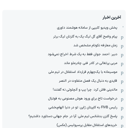
آخرین اخبار
پخش ویدیو کلیپی از سامانه هوشمند داوری
پیام واضح آقای گل لیگ یک به گلزنان لیگ برتر
زمان معارفه نکونام مشخص شد
دبیر: احمد جوان فقط به یک شرط اخراج نمی‌شود
مربی پرتغالی در کادر فنی چادرملو ماند
موسیمانه با یک‌چهارم قرارداد استقلال در تیم ملی
قایدی به دنبال یک فصل متفاوت در النصر
مالدینی فاش کرد: چرا پپ و آنچلوتی نه گفتند!
درخواست تاج برای ورود هوش مصنوعی به فوتبال
رئیس FIVB به کاپیتان ژاپن: تو در دنیا الهام‌بخشی
پاسخ گلزن بدشانس تیم ملی: آیا در جام جهانی دستاورد داشتیم؟
خریدهای استقلال مقابل پرسپولیس (عکس)