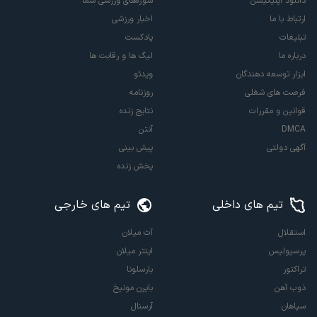
دانلود اپلیکیشن
سوژه‌های ورزشی شما
ارتباط با ما
اخبار ورزشی
تبلیغات
پادکست
درباره ما
لیگ ها و رقابت ها
ابزار توسعه دهندگان
ویدئو
فرصت های شغلی
روزنامه
قوانین و مقررات
نتایج زنده
DMCA
آنتن
آگهی دولتی
پیش بینی
پخش زنده
تیم های داخلی
تیم های خارجی
استقلال
آث میلان
پرسپولیس
اینتر میلان
تراکتور
بارسلونا
ذوب آهن
بایرن مونیخ
سپاهان
آرسنال