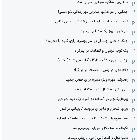
فانتزی‌باز شاگرد مجتبی جباری شد
جدایی از دو عشق؛ بدترین روز زندگی لئو مسی!
شبیه دمبله: امید بارسا به درخشش الماس غنایی
سپاهان امروز یک مدافع می‌خرد!
جنگ داخلی لهستان بر سر روسیه: بازی کنیم یا تحریم؟
یک توپ فوتبال و تصادف در بزرگراه
یزدانی برای جنگ ستارگان آماده می شود(عکس)
دفع توپ در زمین، تصادف در بزرگراه!
رضاوند، مهره ویژه محرم برای فصل جدید
ملی‌پوش بسکتبال زنان استقلالی شد
پورعلی‌گنجی در آستانه توافق با یک تیم خارجی
بیرو، شجاع و ماجرای بازوبند کاپیتانی تراکتور
همه سورپرایز شدند؛ ظاهر جدید هافبک بارسلونا
نکونام و استقلال، دوباره روبه‌روی هم!
بمب نقل و انتقالاتی ژابی، بازیکن نیست!