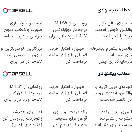
مطالب پیشنهادی
به دنیای عالی بازار
رونمایی از IM LS9،
لیفت و جوانسازی
والکس خوش آمدید!
پرچم‌دار فوق‌لوکس
صورت و غبغب بدون
ترید را آغاز کنید!
EREV وارد بازار ایران
جراحی و دوران نقاهت
شد
✨
والکس: پلتفرم پیشرفته
۱ میلیارد اعتبار خرید
بزرگترین، لوکس‌ترین و
برای معامله و
قسطی طلا | ۱۸ ماهه
قوی‌ترین شاسی بلند
سرمایه‌گذاری ایمن
پرداخت کن
EREV در در ایران
رونمایی شد
مطالب پیشنهادی
تجربه‌ی نوین ترید با
۱ میلیارد اعتبار خرید
رونمایی از IM LS9،
والکس، آینده‌ای روشن
قسطی طلا | ۱۸ ماهه
پرچم‌دار فوق‌لوکس
در انتظار شماست
پرداخت کن
EREV وارد بازار ایران
شد
اسپری ازبین‌برنده
زانو دردت رو بدون
1بار برای همیشه
حشرات رختخواب،
قرص برای همیشه
زانودردت رودرمان کن!
مناسب برای مقابله با
خوب کن! (قدم اول،
(تکنولوژی آلمان)
انواع ساس
پرسش‌نامه)
◂پرسشنامه▸