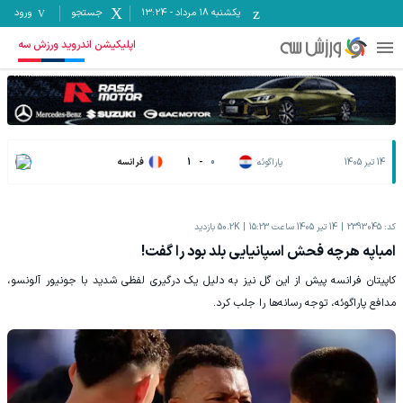
یکشنبه ۱۸ مرداد
-
13:24
جستجو
ورود
اپلیکیشن اندروید ورزش سه
14 تیر 1405
پاراگوئه
0
-
1
فرانسه
کد:
2393045
14 تیر 1405 ساعت 15:23
50.2K
بازدید
امباپه هرچه فحش اسپانیایی بلد بود را گفت!
کاپیتان فرانسه پیش از این گل نیز به دلیل یک درگیری لفظی شدید با جونیور آلونسو،
مدافع پاراگوئه، توجه رسانه‌ها را جلب کرد.