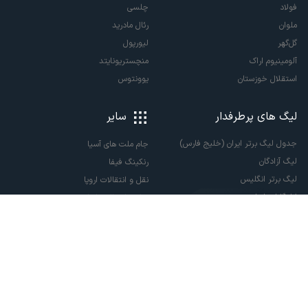
فولاد
چلسی
ملوان
رئال مادرید
گل‌گهر
لیورپول
آلومینیوم اراک
منچستریونایتد
استقلال خوزستان
یوونتوس
لیگ های پرطرفدار
سایر
جدول لیگ برتر ایران (خلیج فارس)
جام ملت های آسیا
لیگ آزادگان
رنکینگ فیفا
لیگ برتر انگلیس
نقل و انتقالات اروپا
لالیگا اسپانیا
نقل و انتقالات ایران
سری آ ایتالیا
پاری سن ژرمن
لیگ قهرمانان اروپا
لیگ نخبگان آسیا
لیگ قهرمانان آسیا دو
لیگ برتر فوتسال