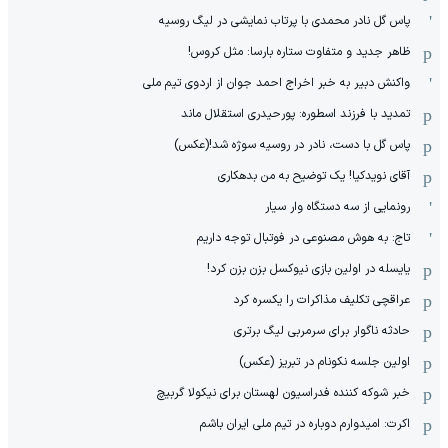
پاس گل نادر محمدی با پرتاب نمایشی در لیگ روسیه
ظاهر جدید و متفاوت ستاره بارسا: مثل کروس!
واکنش دبیر به خبر اخراج احمد جوان از اردوی تیم ملی
تمدید با فرزند اسطوره: پورحیدری استقلال ماند
پاس گل با دست، نادر در روسیه سوژه شد!(عکس)
آقای نویدکیا! یک توضیح به من بدهکاری
رونمایی از سه دستگاه وار سیار
تاج: به هوش مصنوعی در فوتبال توجه داریم
یایسله در اولین بازی نیوکسل بزن بزن کرد!
عراقچی تکلیف مذاکرات را یکسره کرد
حادثه ناگوار برای سرمربی لیگ برتری
اولین جلسه نکونام در تبریز (عکس)
خبر شوکه کننده فدراسیون لهستان برای نیکولا گربیچ
اکرت: امیدوارم دوباره در تیم ملی ایران باشم