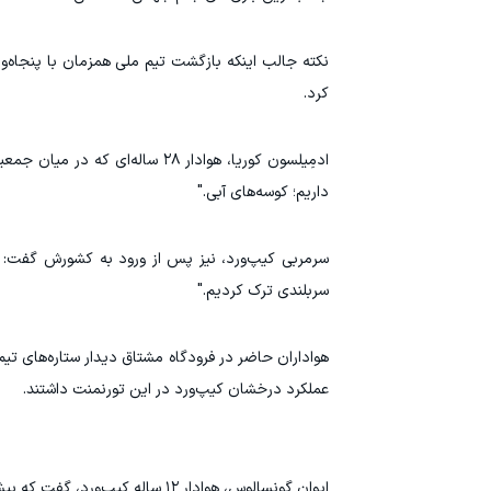
نکته جالب اینکه بازگشت تیم ملی همزمان با پنجاه‌و
کرد.
ادمِیلسون کوریا، هوادار ۲۸ سال
داریم؛ کوسه‌های آبی."
سرمربی کیپ‌ورد، نیز پس از ورود به کشورش گفت: "ث
سربلندی ترک کردیم."
هواداران حاضر در فرودگاه مشتاق دیدار ستاره‌های تیم، 
عملکرد درخشان کیپ‌ورد در این تورنمنت داشتند.
ایوان گونسالوس، هوادار ۱۲ ساله کیپ‌ورد، گفت که بیش از همه منتظر دیدن کابرال بوده است، چون "آن گل فوق‌العاده را مقابل آرژانتین زد."