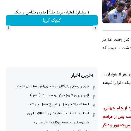
۱ میلیارد اعتبار خرید طلا | بدون ضامن و چک
 ای که دارد سوژه رسانه ها شد
کلیک کن!
›
‹
قابل آرژانتین از دور رقابت‌ها کنار رفت، اما در
داشت تا تیمی که
فر از هواداران،
آخرین اخبار
یک دنیا را شیفته
چینی: بعضی بازیکنان در حد پیراهن استقلال نبودند
آزمون برای 7 روز دیگر برنامه دارد! (عکس)
ایستگاه پزشکی قبل از شروع فصل آبی شد
ه از جام جهانی،
لحظه به لحظه با اخبار نقل و انتقالات ایران
 اضافه شکست خورد. قرار است پس از مراسم
خاطره‌انگیز، منچستریونایتد2 - آرسنال 0
یس‌جمهور و دیگر