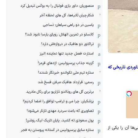
منصوریان: داور بازی فوتبال را به بوکس تبدیل کرد
شکارچیان ثانیه‌ها، گل های لحظه آخر
یاسین در دو راهی سپاهان- نساجی
کانسلو در تمرین الهلال: رویای بارسا نابود شد؟
تراکتور دو هافبک در دروازه‌اش دارد!
استارت فصل جدید تنها نماینده البرز
گزینه جذاب پرسپولیس: اژدهای قرمز!
وردی تاریخی که
ستاره تیم ملی تکواندو خبرنگار شدند!
رسمی: قرارداد هافبک میلان فسخ شد
برترین گل های رونالدو نازاریو برای رئال مادرید
پزشکیان: چرا من و ترامپ توافق را امضا کردیم؟
تصاویری که باعث سردرد مهدی تارتار می‌شود!
پول سعودی ته کشید، پایان تاریک لیگ روشن!
‌ها آن را یکی از
ستاره سابق پرسپولیس در آستانه پیوستن به فجر