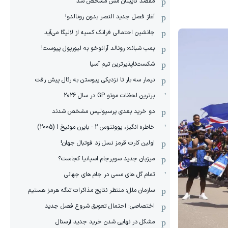
مقصد کاپیتان مس مشخص شد
آغاز فصل جدید النصر بدون رونالدو!
جانشین احتمالی فرانک کسیه از لالیگا می‌آید
بمب شبانه: رونالد آرائوخو به لیورپول پیوست!
شکست‌ناپذیرترین تیم آسیا
نیمار سه بار تا نزدیکی پیوستن به رئال پیش رفت
برترین لحظات موتو GP در سال 2026
دو خرید بعدی پرسپولیس مشخص شدند
خاطره انگیز، یوونتوس 2 - بایرن مونیخ 1 (2005)
اولین کارت قرمز نسل زد فوتبال جهان!
میزبان جدید سوپرجام اسپانیا کجاست؟
تمام گل های مسی در جام های جهانی
سازمان ملل: منتظر نتایج مذاکرات تنگه هرمز هستیم
اختصاصی: احتمال تعویق شروع فصل جدید
مشکل در نهایی شدن خرید جدید آرسنال