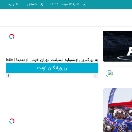
شنبه ۱۷ مرداد
-
02:46
جستجو
ورود
به بزرگترین جشنواره ایمپلنت تهران خوش اومدید! | فقط ۲۵ میلیون !
رزرورایگان نوبت
›
‹