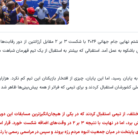
 استخدام بیمه سامان با حقوق و مزایای بالا
شامپو ضد ریزش جلبک با عملکرد ویژه
تکمیل فرم
خرید محصول
به گزارش ورزش سه، اگرچه کیپ‌ورد در مرحله یک‌هشتم نهایی جام جهانی ۲۰۲۶ با شکست ۳ بر ۲ م
لی باشکوه به عمل آمد. استقبالی که بیشتر به استقبال از یک تیم قهرمان شباهت 
ان رسید، اما این پایان، چیزی از افتخار بازیکنان این تیم کم نکرد. هزاران ن
ملی کشورشان استقبال کردند و برای تیمی که فراتر از همه پیش‌بینی‌ها ظاهر شد 
تلف، از تیمی استقبال کردند که در یکی از هیجان‌انگیزترین مسابقات این دور
آرژانتین مدافع عنوان قهرمانی را تا آستانه حذف پیش برد، اما در نهایت با نتیجه ۳ بر ۲ در وقت‌های
های پایتخت در میان جمعیت انبوه مردم رژه بروند و سپس در مراسمی رسمی با رئ