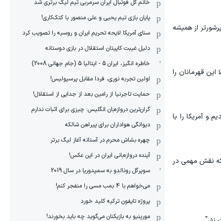
خانم گل فوتبال ایران سرمربی تیم لیگ برتری شد
پایان بازی تیم یحیی و علی منصور با کتک‌کاری!
رشورتر از همیشه
سنای آمریکا لایحه تحریم ایران و روسیه را تصویب کرد
دلیل غیبت کاپیتان استقلال در بازی دوستانه
خاطره انگیز، ایران 5 - ایتالیا 5 (جام جهانی 2008)
الا این قهرمانان را
اولین تجربه نوری، فردا مقابل پرسپولیس!
حمایت تاجرنیا از رامین بعد از جدایی از استقلال!
گران‌ترین دروازه‌بان انگلیس: چیزی برای اثبات ندارم
 و آمریکا را با
دیوانگی هواداران برای پیراهن شالکه
چهره بشاش محرم در آستانه آغاز لیگ برتر
آینده دروازه‌بانی ایران در این عکس!
ی که نقش مهمی در
سوپرگل رونالدو به سمپدوریا در سال 2019
می‌خواهم با 4 بمب مسی را منفجر کنم!
پروژه تایفون ترکیه کلید خورد
مورینیو به بازیکنان می‌گوید چه باید بخورند!