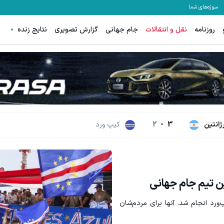
سوژه‌های شما
روزنامه
نقل و انتقالات
جام جهانی
گزارش تصویری
نتایج زنده
قویت موی جلبک توی حمومت خالیه!45%تخفیف
هنوز 50 تتر رو دریافت نکردی؟ | رایگان ثبت نام کن و رایگان شروع کن!
خرید محصول
دریافت 50 تتر !
رژانتین
3
-
2
کیپ ورد
ن تیم جام جهانی
‌ورد انجام شد. آنها برای مردم‌شان