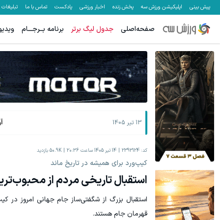
پیش بینی
اپلیکیشن ورزش سه
پخش زنده
اخبار ورزشی
پادکست
تماس با ما
تبلیغات
صفحه‌اصلی
جدول لیگ برتر
برنامه بــرجـــام
ویدیو
جای بخیه داری؟؟ فقط در 3 هفته ترمیمش کن!😍
جای این پک ت
کلیک کن!
آ
13 تیر 1405
کد:
2393124
14 تیر 1405 ساعت 20:36
50.9K
بازدید
کیپ‌ورد برای همیشه در تاریخ ماند
استقبال تاریخی مردم از محبوب‌تری
استقبال بزرگ از شگفتی‌ساز جام جهانی امروز در کیپ
قهرمان جام هستند.