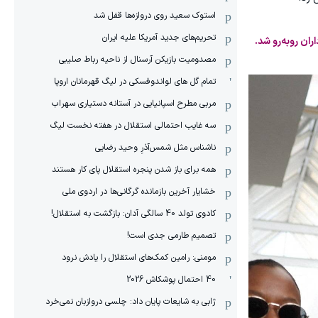
استوک سعید روی دروازه‌ها قفل شد
تحریم‌های جدید آمریکا علیه ایران
ان روبه‌رو شد.
مصدومیت بازیکن آرسنال از ناحیه رباط صلیبی
تمام گل های لواندوفسکی در لیگ قهرمانان اروپا
مربی مطرح اسپانیایی در آستانه دستیاری سهراب
سه غایب احتمالی استقلال در هفته نخست لیگ
ناشناس مثل شمس‌آذرِ وحید رضایی
همه برای باز شدن پنجره استقلال پای کار هستند
خشایار آخرین بازمانده گرگانی‌ها در اردوی ملی
کادوی تولد 40 سالگی آدان: بازگشت به استقلال!
تصمیم طارمی جدی است!
مومنی: رامین کمک‌های استقلال را یادش نرود
40 احتمال پوشکاش 2026
ژابی به شایعات پایان داد: چلسی دروازبان نمی‌خرد