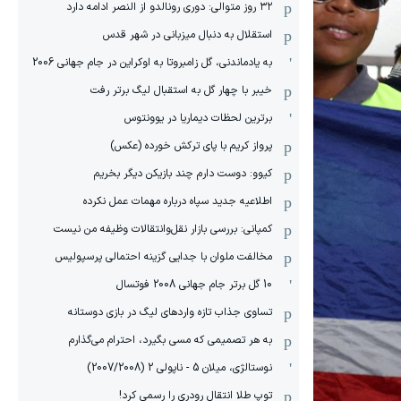
۳۲ روز متوالی: دوری رونالدو از النصر ادامه دارد
استقلال به دنبال میزبانی در شهر قدس
به یادماندنی، گل زامبروتا به اوکراین در جام جهانی 2006
خیبر با چهار گل به استقبال لیگ برتر رفت
برترین لحظات دیماریا در یوونتوس
پرواز کریم با پای ترکش خورده (عکس)
کیوو: دوست دارم چند بازیکن دیگر بخریم
اطلاعیه جدید سپاه درباره مهمات عمل نکرده
کمپانی: بررسی بازار نقل‌وانتقالات وظیفه من نیست
مخالفت ملوان با جدایی گزینه احتمالی پرسپولیس
10 گل برتر جام جهانی 2008 فوتسال
تساوی جذاب تازه واردهای لیگ در بازی دوستانه
به هر تصمیمی که مسی بگیرد، احترام می‌گذارم
نوستالژی، میلان 5 - ناپولی 2 (2007/2008)
توپ طلا انتقال رودری را رسمی کرد!