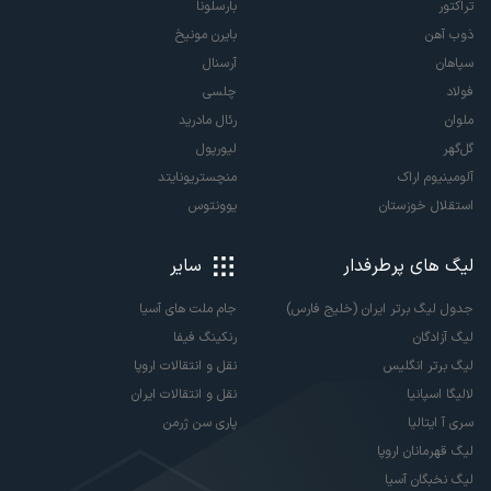
تراکتور
بارسلونا
ذوب آهن
بایرن مونیخ
سپاهان
آرسنال
فولاد
چلسی
ملوان
رئال مادرید
گل‌گهر
لیورپول
آلومینیوم اراک
منچستریونایتد
استقلال خوزستان
یوونتوس
لیگ های پرطرفدار
سایر
جدول لیگ برتر ایران (خلیج فارس)
جام ملت های آسیا
لیگ آزادگان
رنکینگ فیفا
لیگ برتر انگلیس
نقل و انتقالات اروپا
لالیگا اسپانیا
نقل و انتقالات ایران
سری آ ایتالیا
پاری سن ژرمن
لیگ قهرمانان اروپا
لیگ نخبگان آسیا