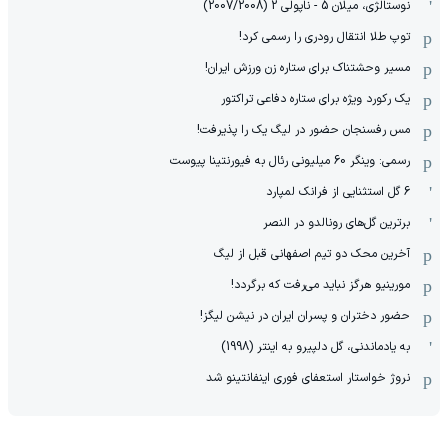
نوستالژی، میلان 5 - ناپولی 2 (2007/2008)
توپ طلا انتقال رودری را رسمی کرد!
مسیر وحشتناک برای ستاره زن ورزش ایران!
یک رکورد ویژه برای ستاره دفاعی تراکتور
مس رفسنجان حضور در لیگ یک را پذیرفت!
رسمی: وینگر 60 میلیونی رئال به فیورنتینا پیوست
6 گل استثنایی از فرانک لمپارد
برترین گل‌های رونالدو در النصر
آخرین محک دو تیم اصفهانی قبل از لیگ
مورینیو هرگز نباید می‌رفت که برگردد!
حضور دختران و پسران ایران در نیشن لیگز!
به یادماندنی، گل دلپیرو به اینتر (1998)
نروژ خواستار استعفای فوری اینفانتینو شد