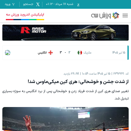
شنبه ۱۷ مرداد
-
01:12
جستجو
ورود
اپلیکیشن اندروید ورزش سه
15 تیر 1405
مکزیک
2
-
3
انگلیس
کد:
2393231
15 تیر 1405 ساعت 10:59
38.8K
بازدید
از شدت جشن و خوشحالی: هری کین میکی‌ماوس شد!
تغییر صدای هری کین از شدت فریاد زدن و خوشحالی پس از برد انگلیس به سوژه بسیاری
تبدیل شد.