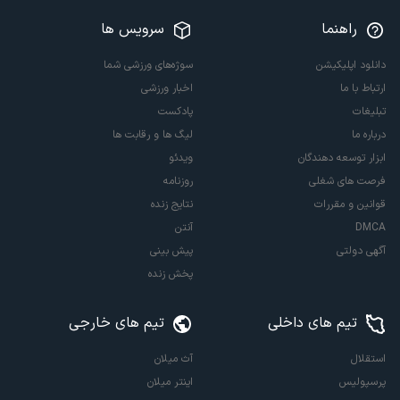
راهنما
سرویس ها
دانلود اپلیکیشن
سوژه‌های ورزشی شما
ارتباط با ما
اخبار ورزشی
تبلیغات
پادکست
درباره ما
لیگ ها و رقابت ها
ابزار توسعه دهندگان
ویدئو
فرصت های شغلی
روزنامه
قوانین و مقررات
نتایج زنده
DMCA
آنتن
آگهی دولتی
پیش بینی
پخش زنده
تیم های داخلی
تیم های خارجی
استقلال
آث میلان
پرسپولیس
اینتر میلان