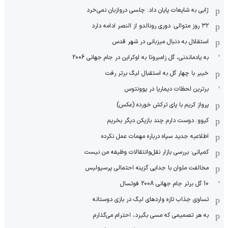
ژابی به شایعات پایان داد: چلسی دروازبان نمی‌خرد
۳۲ روز متوالی: دوری رونالدو از النصر ادامه دارد
استقلال به دنبال میزبانی در شهر قدس
به یادماندنی، گل زامبروتا به اوکراین در جام جهانی 2006
خیبر با چهار گل به استقبال لیگ برتر رفت
برترین لحظات دیماریا در یوونتوس
پرواز کریم با پای ترکش خورده (عکس)
کیوو: دوست دارم چند بازیکن دیگر بخریم
اطلاعیه جدید سپاه درباره مهمات عمل نکرده
کمپانی: بررسی بازار نقل‌وانتقالات وظیفه من نیست
مخالفت ملوان با جدایی گزینه احتمالی پرسپولیس
10 گل برتر جام جهانی 2008 فوتسال
تساوی جذاب تازه واردهای لیگ در بازی دوستانه
به هر تصمیمی که مسی بگیرد، احترام می‌گذارم