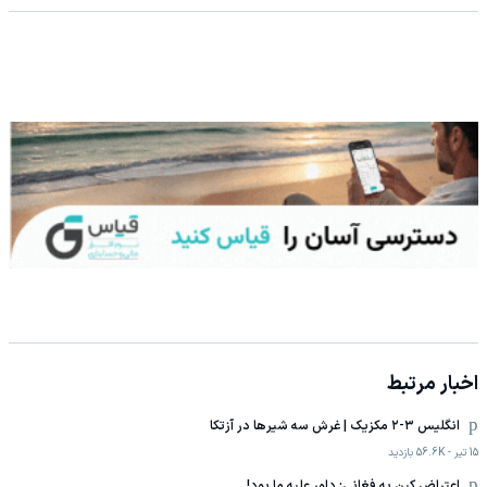
اخبار مرتبط
انگلیس ۳-۲ مکزیک | غرش سه شیرها در آزتکا
15 تیر
-
56.6K
بازدید
اعتراض کین به فغانی: داور علیه ما بود!