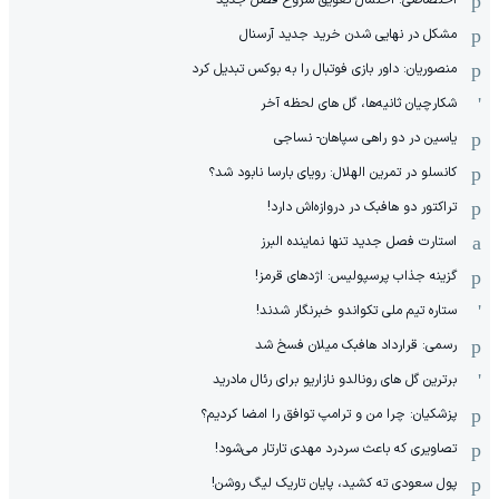
اختصاصی: احتمال تعویق شروع فصل جدید
مشکل در نهایی شدن خرید جدید آرسنال
منصوریان: داور بازی فوتبال را به بوکس تبدیل کرد
شکارچیان ثانیه‌ها، گل های لحظه آخر
یاسین در دو راهی سپاهان- نساجی
کانسلو در تمرین الهلال: رویای بارسا نابود شد؟
تراکتور دو هافبک در دروازه‌اش دارد!
استارت فصل جدید تنها نماینده البرز
گزینه جذاب پرسپولیس: اژدهای قرمز!
ستاره تیم ملی تکواندو خبرنگار شدند!
رسمی: قرارداد هافبک میلان فسخ شد
برترین گل های رونالدو نازاریو برای رئال مادرید
پزشکیان: چرا من و ترامپ توافق را امضا کردیم؟
تصاویری که باعث سردرد مهدی تارتار می‌شود!
پول سعودی ته کشید، پایان تاریک لیگ روشن!