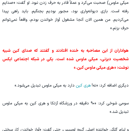
میکی ماوس) صحبت می‌کرد و عملاً قادر به حرف زدن نبود. او گفت: «صدایم
رفته است. بازی دیوانه‌واری بود، مجبور بودیم بجنگیم. باید راهی پیدا
می‌کردیم. من همین الان آنجا مشغول آواز خواندن بودم، واقعاً نمی‌توانم
حرف بزنم.»
هواداران از این مصاحبه به خنده افتادند و گفتند که صدای کین شبیه
شخصیت دیزنی، میکی ماوس شده است. یکی در شبکه اجتماعی ایکس
نوشت: «هری میکی ماوس کین.»
دیگری اضافه کرد: «نه!
هری کین
دارد به میکی ماوس تبدیل می‌شود.»
سومی شوخی کرد: «۹۰ دقیقه در ورزشگاه آزتکا و هری کین به میکی ماوس
تبدیل شد.»
و لیام گلگر، خواننده اصلی گروه اوسیس، حتی گفت: «آواز خواندن کار سختی