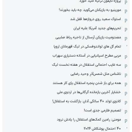
پروژه تایفون ترکیه کلید خورد
مورینیو به بازیکنان می‌گوید چه باید بخورند!
استوک سعید روی دروازه‌ها قفل شد
تحریم‌های جدید آمریکا علیه ایران
مصدومیت بازیکن آرسنال از ناحیه رباط صلیبی
تمام گل های لواندوفسکی در لیگ قهرمانان اروپا
مربی مطرح اسپانیایی در آستانه دستیاری سهراب
سه غایب احتمالی استقلال در هفته نخست لیگ
ناشناس مثل شمس‌آذرِ وحید رضایی
همه برای باز شدن پنجره استقلال پای کار هستند
خشایار آخرین بازمانده گرگانی‌ها در اردوی ملی
کادوی تولد 40 سالگی آدان: بازگشت به استقلال!
تصمیم طارمی جدی است!
مومنی: رامین کمک‌های استقلال را یادش نرود
40 احتمال پوشکاش 2026