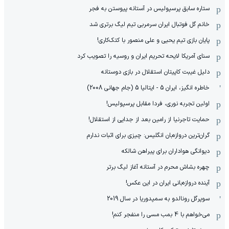
ستاره سابق پرسپولیس در آستانه پیوستن به فجر
خانم گل فوتبال ایران سرمربی تیم لیگ برتری شد
پایان بازی تیم یحیی و علی منصور با کتک‌کاری!
سنای آمریکا لایحه تحریم ایران و روسیه را تصویب کرد
دلیل غیبت کاپیتان استقلال در بازی دوستانه
خاطره انگیز، ایران 5 - ایتالیا 5 (جام جهانی 2008)
اولین تجربه نوری، فردا مقابل پرسپولیس!
حمایت تاجرنیا از رامین بعد از جدایی از استقلال!
گران‌ترین دروازه‌بان انگلیس: چیزی برای اثبات ندارم
دیوانگی هواداران برای پیراهن شالکه
چهره بشاش محرم در آستانه آغاز لیگ برتر
آینده دروازه‌بانی ایران در این عکس!
سوپرگل رونالدو به سمپدوریا در سال 2019
می‌خواهم با 4 بمب مسی را منفجر کنم!