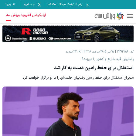
پنجشنبه ۱۵ مرداد
-
05:50
جستجو
ورود
اپلیکیشن اندروید ورزش سه
کد:
2393256
15 تیر 1405 ساعت 13:38
32.1K
بازدید
رضاییان قید خارج از کشور را می‌زند؟
استقلال برای حفظ رامین دست به کار شد
مدیران استقلال برای حفظ رامین رضاییان جلسه‌ای را با او برگزار خواهند کرد.