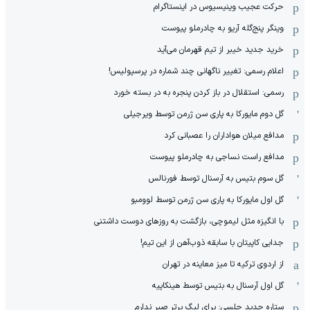
حرکت عجیب وینیسیوس در اینستاگرام
وینگر پنج‌گله آریو به چادرملو پیوست
خرید جدید خیبر از تیم قهرمان می‌آید
اعلام رسمی: تغییر ناگهانی چند شماره در پرسپولیس!
رسمی: استقلال در باز کردن پنجره به در بسته خورد
گل دوم مایورکا به پاری سن ژرمن توسط ویرجیلی
مدافع میلان هواداران را عصبانی کرد
مدافع راست نساجی به چادرملو پیوست
گل سوم بتیس به آرسنال توسط فورنالس
گل اول مایورکا به پاری سن ژرمن توسط لوومبو
با انگیزه مثل لیموچی، بازگشت به روزهای دوست داشتنی
جدایی کاپیتان با سابقه ذوب‌آهن از این تیم!
از اردوی ترکیه تا میز معاینه در تهران
گل اول آرسنال به بتیس توسط هینکاپیه
ستاره جدید چلسی: برای لیگ برتر صبر ندارم