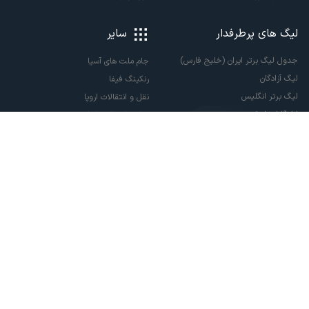
لیگ های پرطرفدار
سایر
جدول لیگ برتر ایران (خلیج فارس)
جام ملت های آسیا
لیگ آزادگان
رنکینگ فیفا
لیگ برتر انگلیس
نقل و انتقالات اروپا
لالیگا اسپانیا
نقل و انتقالات ایران
سری آ ایتالیا
پاری سن ژرمن
لیگ قهرمانان اروپا
لیگ نخبگان آسیا
لیگ قهرمانان آسیا دو
لیگ برتر فوتسال
تمام حقوق مادی و معنوی این سایت متعلق به ورزش سه می باشد. شما می توانید از