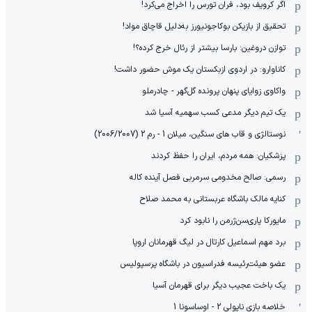
اگر کرویف بود، فران تورس را اخراج می‌کرد!
تحقیق از بازیکن بوکاجونیورز به‌دلیل قاچاق مواد!
توازن دروغین: بارسا بیشتر از رئال خرج کرده؟!
کاناوارو: در اردوی ازبکستان یک موش حضور داشت!
واکاوی زوایای پنهان پرونده گل‌گهر - چادرملو
یک تیم دیگر مدعی کسب سهمیه آسیا شد
نوستالژی و قاب های سنگین، میلان 1 - رم 2 (2006/2007)
پزشکیان: همه مردم، ایران را حفظ کردند
رسمی: صالح مخدومی سرمربی فصل آینده کاله
کنایه مالک باشگاه عربستانی به محمد صلاح
مایورکا پاری‌سن‌ژرمن را نابود کرد
برد مهم اسماعیل کارتال در لیگ قهرمانان اروپا
عضو هیئت‌رئیسه فدراسیون در باشگاه پرسپولیس
یک باخت عجیب دیگر برای قهرمان آسیا
خلاصه بازی ناپولی 2 - اوساسونا 1