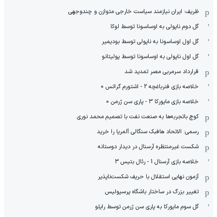
ظریف: ایران نیازمند سیاست خارجی متوازن و چندوجهی
گل دوم ناپولی به اوساسونا توسط لوکا
گل اول اوساسونا به ناپولی توسط بودیمیر
گل اول ناپولی به اوساسونا توسط پولیتانو
قرارداد سرمربی مصر تمدید شد
خلاصه بازی فنرباغچه 2 - اشتورم گراتس 0
خلاصه بازی مایورکا 3 - پاری سن ژرمن 0
کوچ باتجربه‌ها به صنعت نفت با تصمیم محمد نوری
رسمی: الاتحاد هافبک سنگالی آلمریا را خرید
شکست غیرمنتظره آرسنال در دیدار دوستانه
خلاصه بازی آرسنال 1 - رئال بتیس 3
آزمون نهایی استقلال با حریف شکست‌ناپذیر
تغییر بزرگ در ساختار باشگاه پرسپولیس
گل سوم مایورکا به پاری سن ژرمن توسط رایلو