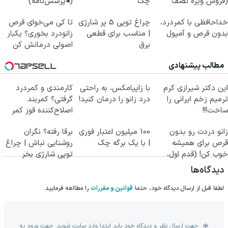
(فروش ویژه نصف
چک
(◂پرسش‌نامه)
قیمت بازار)
خداحافظی با کمردرد،
چراغ توپی 5 پر شارژی
تا کی می‌خوای قرص
بدون قرص و آمپول
| مناسب برای قطعی
زانودرد بخوری؟ یکبار
برق
اصولی درمانش کن
مطالب پیشنهادی
این دکتر شیرازی کرم
با زاپیامکس، به راحتی
کارمندی و کمردرد
ترمیم زخم ایرانی را
درد زانو را درمان کنید!
گرفتی؟ کمربند
ساخت!!!
اصلاح‌کننده قوز کمر
زانو دردت رو بدون
100 میلیون اعتبار فوری
برقا رفته؟ نگران
قرص برای همیشه
| با یک برگه چک
روشنایی نباش | چراغ
خوب کن! (قدم اول،
توپی شارژی بخر
پرسش‌نامه)
دیدگاه‌ها
لطفا قبل از ارسال دیدگاه خود، حتما
قوانین و مقررات
را مطالعه فرمایید.
جهت ارسال نظر و دیدگاه خود باید ابتدا وارد سایت شوید. جهت ورود به