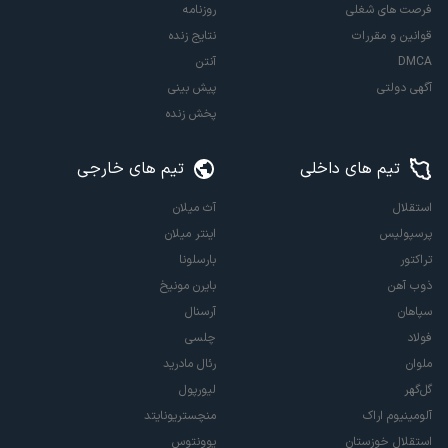
فرصت های شغلی
روزنامه
قوانین و مقررات
نتایج زنده
DMCA
آنتن
آگهی دولتی
پیش بینی
پخش زنده
تیم های داخلی
تیم های خارجی
استقلال
آث میلان
پرسپولیس
اینتر میلان
تراکتور
بارسلونا
ذوب آهن
بایرن مونیخ
سپاهان
آرسنال
فولاد
چلسی
ملوان
رئال مادرید
گل‌گهر
لیورپول
آلومینیوم اراک
منچستریونایتد
استقلال خوزستان
یوونتوس