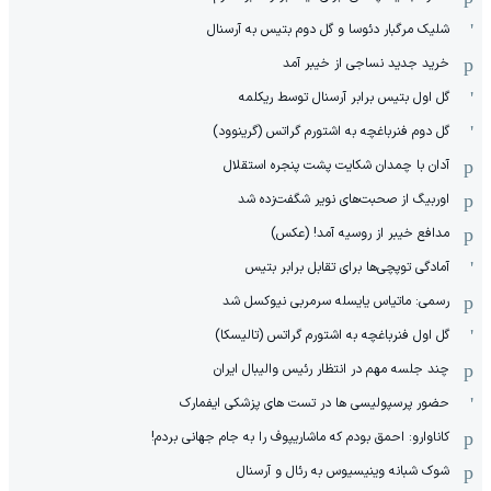
شلیک مرگبار دئوسا و گل دوم بتیس به آرسنال
خرید جدید نساجی از خیبر آمد
گل اول بتیس برابر آرسنال توسط ریکلمه
گل دوم فنرباغچه به اشتورم گراتس (گرینوود)
آدان با چمدان شکایت پشت پنجره استقلال
اوربیگ از صحبت‌های نویر شگفت‌زده شد
مدافع خیبر از روسیه آمد! (عکس)
آمادگی توپچی‌ها برای تقابل برابر بتیس
رسمی: ماتیاس یایسله سرمربی نیوکسل شد
گل اول فنرباغچه به اشتورم گراتس (تالیسکا)
چند جلسه مهم در انتظار رئیس والیبال ایران
حضور پرسپولیسی ها در تست های پزشکی ایفمارک
کاناوارو: احمق بودم که ماشاریپوف را به جام جهانی بردم!
شوک شبانه وینیسیوس به رئال و آرسنال