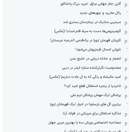
گلزن جام جهانی عراق، خرید بزرگ پاختاکور
رئال مادرید و چهره‌های جدید
سرمربی سلتیک در بیمارستان بستری شد
آلومینیومی‌ها دست به سیاه قلم شدند! (عکس)
کاپیتان قهرمان اروپا در یک‌قدمی الدرعیه عربستان!
ناپولی امسال قرمزپوش می‌شود!
انفجار و حادثه دریایی در خلیج عدن
مصدومیت نگران‌کننده ستاره اینتر در دربی
امید عالیشاه و رنگی که به آن عادت نداریم! (عکس)
تاجرنیا از پنجره استقلال قطع امید کرد؟
پزشکان لیگ مهمان پزشکان تیم ملی
برترین گل های بارسلونا در ادوار لیگ قهرمانان اروپا
مذاکره استقلال برای میزبانی در فولاد آرنا
مصاحبه اختصاصی ورزش سه با بهترین مربی جهان
قدرت راست تراکتور در حد آسیا (عکس)