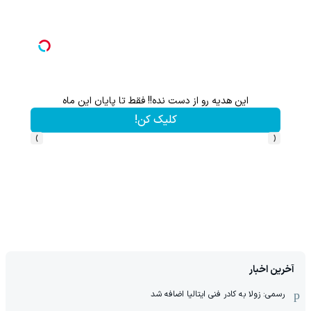
گردونه شانس بدون پوچ از PS5 تا آیفون17 و 1000دلار جایزه 🔥
بچرخونش
›
‹
آخرین اخبار
رسمی: زولا به کادر فنی ایتالیا اضافه شد