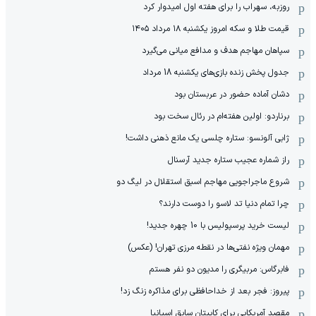
روزبه، سهراب را برای هفته اول امیدوار کرد
قیمت طلا و سکه امروز یکشنبه ۱۸ مرداد ۱۴۰۵
سپاهان مهاجم هدف و مدافع میانی می‌گیرد
جدول پخش زنده بازی‌های یکشنبه 18 مرداد
دشان آماده حضور در عربستان بود
برناردو: اولین هفته‌ام در رئال سخت بود
ژابی آلونسو: ستاره چلسی یک مانع ذهنی داشت!
راز شماره عجیب ستاره جدید آرسنال
شروع ماجراجویی مهاجم اسبق استقلال در لیگ دو
چرا تمام دنیا تد لاسو را دوست دارند؟
لیست خرید پرسپولیس با 10 چهره جدید!
مهمان‌ ویژه نفتی‌ها در نقطه مرزی تهران! (عکس)
فابرگاس: مربیگری را مدیون دو نفر هستم
پیروز: فجر بعد از خداحافظی برای مذاکره زنگ زد!
مقصد آمریکایی برای کاپیتان سابق اسپانیا