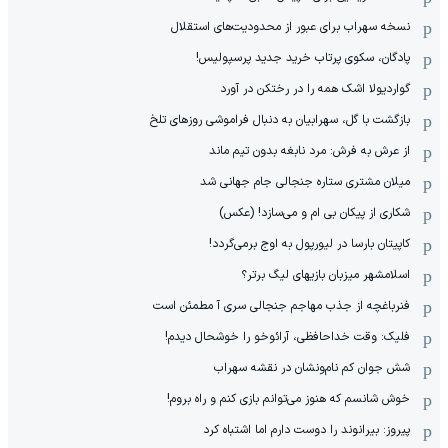
نسخه سهراب برای عبور از محدودیت‌های استقلال
پادگان، سکوی پرتاب خرید جدید پرسپولیس!
گواردیولا اشک همه را در رختکن در آورد
بازگشت با گل، سهرابیان به دنبال فراموشی روزهای تلخ
از عرش به فرش: مرد نابغه‌ بدون تیم ماند
میلان مشتری ستاره جنجالی جام جهانی شد
شکاری از پیکان بی ام و می‌سازد! (عکس)
کاپیتان بارسا در لیورپول به اوج برمی‌گردد!
اسلامشهر میزبان بازیهای لیگ برتر؟
فنرباغچه از جذب مهاجم جنجالی سری آ مطمئن است
فلیک: وقت خداحافظی، آرائوخو را خوشحال دیدم!
شش جوان کم نام‌و‌نشان در نقشه سهراب
خوش شانسم که هنوز می‌توانم بازی کنم و راه بروم!
پیروز: بیرانوند را دوست دارم اما اشتباه کرد