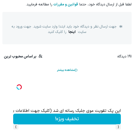
لطفا قبل از ارسال دیدگاه خود، حتما
قوانین و مقررات
را مطالعه فرمایید.
جهت ارسال نظر و دیدگاه خود باید ابتدا وارد سایت شوید. جهت ورود به
سایت
اینجا
را کلیک کنید
191
دیدگاه
بر اساس محبوب ترین
مشاهده بیشتر
۱ میلیارد اعتبار خرید قسطی طلا | ۱۸ ماهه پرداخت کن
این پک تقویت موی جلبک رسانه ای شد (کلیک جهت اطلاعات بیشتر)
تخفیف ویژه!
›
‹