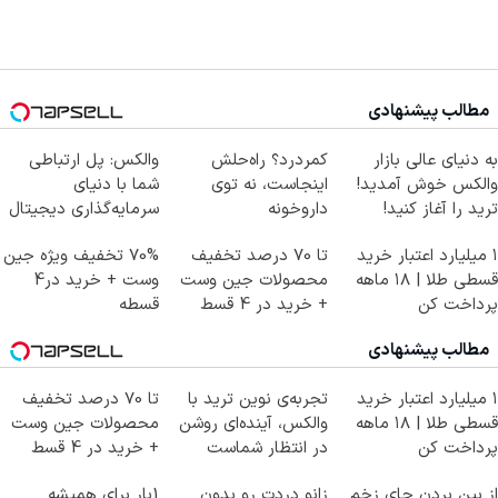
مطالب پیشنهادی
به دنیای عالی بازار
کمردرد؟ راه‌حلش
والکس: پل ارتباطی
والکس خوش آمدید!
اینجاست، نه توی
شما با دنیای
ترید را آغاز کنید!
داروخونه
سرمایه‌گذاری دیجیتال
۱ میلیارد اعتبار خرید
تا 70 درصد تخفیف
70% تخفیف ویژه جین
قسطی طلا | ۱۸ ماهه
محصولات جین وست
وست + خرید در4
پرداخت کن
+ خرید در 4 قسط
قسطه
مطالب پیشنهادی
۱ میلیارد اعتبار خرید
تجربه‌ی نوین ترید با
تا 70 درصد تخفیف
قسطی طلا | ۱۸ ماهه
والکس، آینده‌ای روشن
محصولات جین وست
پرداخت کن
در انتظار شماست
+ خرید در 4 قسط
از بین بردن جای زخم
زانو دردت رو بدون
1بار برای همیشه