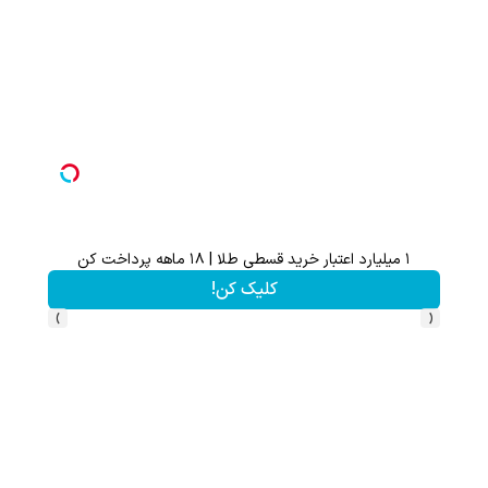
۱ میلیارد اعتبار خرید قسطی طلا | ۱۸ ماهه پرداخت کن
تا 70 درصد تخفیف محصولات جین وست + خرید در 4 قسط
کلیک کن!
›
‹