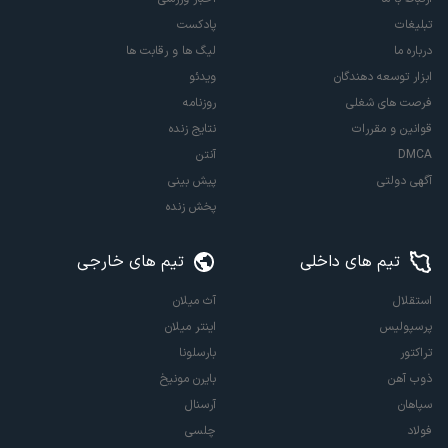
تبلیغات
پادکست
درباره ما
لیگ ها و رقابت ها
ابزار توسعه دهندگان
ویدئو
فرصت های شغلی
روزنامه
قوانین و مقررات
نتایج زنده
DMCA
آنتن
آگهی دولتی
پیش بینی
پخش زنده
تیم های داخلی
تیم های خارجی
استقلال
آث میلان
پرسپولیس
اینتر میلان
تراکتور
بارسلونا
ذوب آهن
بایرن مونیخ
سپاهان
آرسنال
فولاد
چلسی