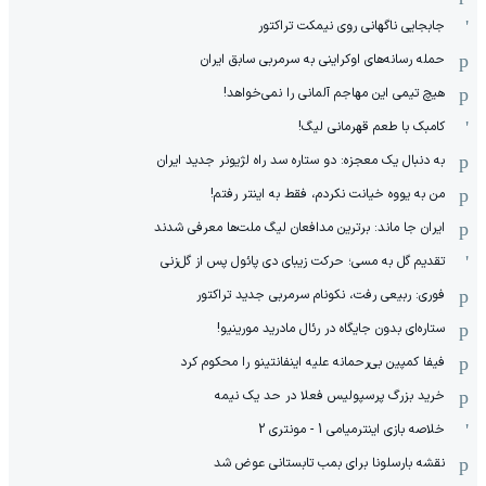
جابجایی ناگهانی روی نیمکت تراکتور
حمله رسانه‌های اوکراینی به سرمربی سابق ایران
هیچ‌ تیمی این مهاجم آلمانی را نمی‌خواهد!
کامبک با طعم قهرمانی لیگ!
به دنبال یک معجزه: دو ستاره سد راه لژیونر جدید ایران
من به یووه خیانت نکردم، فقط به اینتر رفتم!
ایران جا ماند: برترین مدافعان لیگ ملت‌ها معرفی شدند
تقدیم گل به مسی؛ حرکت زیبای دی پائول پس از گل‌زنی
فوری: ربیعی رفت، نکونام سرمربی جدید تراکتور
ستاره‌ای بدون جایگاه در رئال مادرید مورینیو!
فیفا کمپین بی‌رحمانه علیه اینفانتینو را محکوم کرد
خرید بزرگ پرسپولیس فعلا در حد یک نیمه
خلاصه بازی اینترمیامی 1 - مونتری 2
نقشه بارسلونا برای بمب تابستانی عوض شد