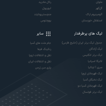
ملوان
رئال مادرید
گل‌گهر
لیورپول
آلومینیوم اراک
منچستریونایتد
استقلال خوزستان
یوونتوس
لیگ های پرطرفدار
سایر
جدول لیگ برتر ایران (خلیج فارس)
جام ملت های آسیا
لیگ آزادگان
رنکینگ فیفا
لیگ برتر انگلیس
نقل و انتقالات اروپا
لالیگا اسپانیا
نقل و انتقالات ایران
سری آ ایتالیا
پاری سن ژرمن
لیگ قهرمانان اروپا
لیگ نخبگان آسیا
لیگ قهرمانان آسیا دو
لیگ برتر فوتسال