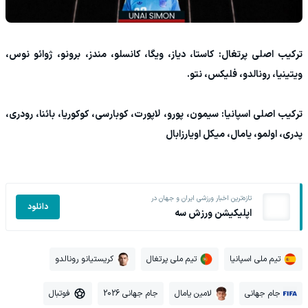
ترکیب اصلی پرتغال: کاستا، دیاز، ویگا، کانسلو، مندز، برونو، ژوائو نوس،
ویتینیا، رونالدو، فلیکس، نتو.
ترکیب اصلی اسپانیا: سیمون، پورو، لاپورت، کوبارسی، کوکوریا، بائنا، رودری،
پدری، اولمو، یامال، میکل اویارزابال
تازه‌ترین اخبار ورزشی ایران و جهان در
دانلود
اپلیکیشن ورزش سه
تیم ملی اسپانیا
تیم ملی پرتغال
کریستیانو رونالدو
جام جهانی
لامین یامال
جام جهانی 2026
فوتبال