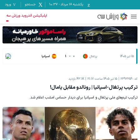
یکشنبه ۱۸ مرداد
-
10:37
جستجو
ورود
اپلیکیشن اندروید ورزش سه
15 تیر 1405
پرتغال
0
-
1
اسپانیا
کد:
2393359
15 تیر 1405 ساعت 21:17
43.1K
بازدید
ترکیب پرتغال-اسپانیا | رونالدو مقابل یامال!
ترکیب تیم‌های ملی پرتغال و اسپانیا برای دیدار حساس امشب اعلام شد.