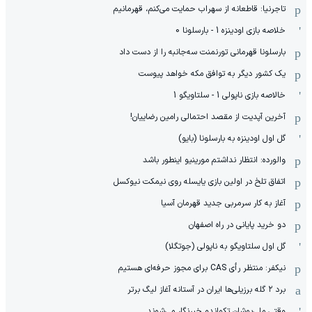
تاجرنیا: قاطعانه از سهراب حمایت می‌کنم، قهرمانیم
خلاصه بازی اودینزه 1 - بارسلونا 0
بارسلونا قهرمانی تورنمنت سه‌جانبه را از دست داد
یک کشور دیگر به توافق مکه خواهد پیوست
خالاصه بازی ناپولی 1 - سلتاویگو 1
آخرین آپدیت از مقصد احتمالی رامین رضاییان!
گل اول اودینزه به بارسلونا (بایو)
والورده: انتظار نداشتم مورینیو اینطور باشد
اتفاق تلخ در اولین بازی یایسله روی نیمکت نیوکسل
آغاز به کار سرمربی جدید قهرمان آسیا
دو خرید پایانی در راه اصفهان
گل اول سلتاویگو به ناپولی (جوتگلا)
نیکفر: منتظر رأی CAS برای مجوز حرفه‌ای هستیم
برد ۲ گله برزیلی‌ها ایران در آستانه آغاز لیگ برتر
وقتی ملی‌پوشان تکواندو خبرنگار می‌شوند