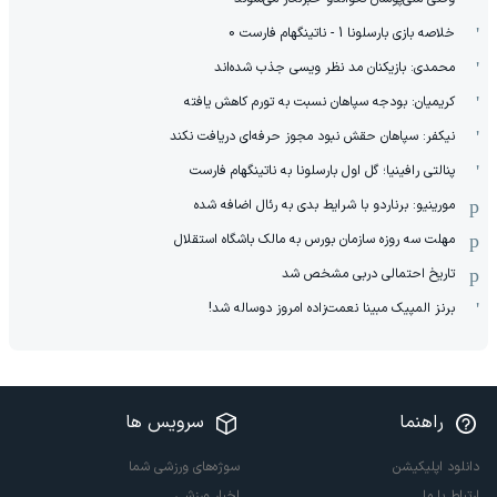
خلاصه بازی بارسلونا 1 - ناتینگهام فارست 0
محمدی: بازیکنان مد نظر ویسی جذب شده‌اند
کریمیان: بودجه سپاهان نسبت به تورم کاهش یافته
نیکفر: سپاهان حقش نبود مجوز حرفه‌ای دریافت نکند
پنالتی رافینیا؛ گل اول بارسلونا به ناتینگهام فارست
مورینیو: برناردو با شرایط بدی به رئال اضافه شده
مهلت سه روزه سازمان بورس به مالک باشگاه استقلال
تاریخ احتمالی دربی مشخص شد
برنز المپیک مبینا نعمت‌زاده امروز دوساله شد!
راهنما
سرویس ها
دانلود اپلیکیشن
سوژه‌های ورزشی شما
ارتباط با ما
اخبار ورزشی