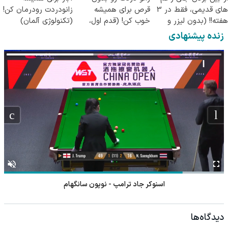
های قدیمی، فقط در 3
قرص برای همیشه
زانودردت رودرمان کن!
هفته!! (بدون لیزر و
خوب کن! (قدم اول،
(تکنولوژی آلمان)
جراحی)
پرسش‌نامه)
◂پرسشنامه▸
زنده پیشنهادی
اسنوکر جاد ترامپ - نوپون سانگهام
دیدگاه‌ها