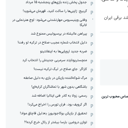
جدول پخش زنده بازی‌های پنجشنبه 15 مرداد
گربیج: ژاپنی‌ها را ساکت کنید، قهرمان می‌شوید!
وقتی وینیسیوس مهارنشدنی می‌شود؛ اوج هنرنمایی در
لالیگا
پیراهن عالیشاه در پرسپولیس ممنوع شد
دلیل انتخاب شماره عجیب صلاح در ترکیه لو رفت!
ضربه جدید اروپایی‌ها به اینفانتینو
منچستریونایتد سرمربی جدیدش را انتخاب کرد
کاراگر: جای صلاح در لیگ ترکیه نیست!
مرگ شوکه‌کننده بازیکن در بازی به دلیل صاعقه
باشگاهی بدون شهر با تماشاگران کرایه‌ای!
رسمی: زولا به کادر فنی ایتالیا اضافه شد
اگر کرویف بود، فران تورس را اخراج می‌کرد!
تحقیق از بازیکن بوکاجونیورز به‌دلیل قاچاق مواد!
توازن دروغین: بارسا بیشتر از رئال خرج کرده؟!