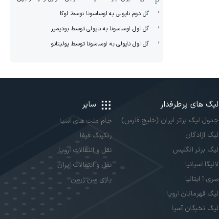
گل دوم ناپولی به اوساسونا توسط لوکا
گل اول اوساسونا به ناپولی توسط بودیمیر
گل اول ناپولی به اوساسونا توسط پولیتانو
لیگ های پرطرفدار
سایر
جدول لیگ برتر ایران (خلیج فارس)
جام ملت های آسیا
لیگ آزادگان
رنکینگ فیفا
لیگ برتر انگلیس
نقل و انتقالات اروپا
لالیگا اسپانیا
نقل و انتقالات ایران
سری آ ایتالیا
پاری سن ژرمن
لیگ قهرمانان اروپا
لیگ نخبگان آسیا