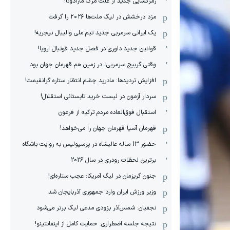
رمزگشایی جدید از علت مرگ مارادونا!
مزد درخشش در لیگ ملت‌ها ٢٠٢۶ را گرفت
یک ایرانی سرمربی جدید تیم ملی والیبال نیجریه!
قوانین جدید داوری در فصل جدید فوتبال اروپا!
وقتی گربیج سرمربی، در زمین هم قهرمان جهان بود
افزایش تردیدها: مادرید چشم انتظار ستاره گرانقیمت!
سردار آزمون در لیست خرید تابستانی استقلال!
استقبال فوق‌‌العاده مردم ترکیه از فرعون
قهرمان آسیا قهرمان جهان را می‌خواهد!
حضور 13 ساله عالیشاه در پرسپولیس به روایت باشگاه
برترین لحظات رودری در سال 2026
جنون گریزمان در لیگ آمریکا: عجب ستاره‌ای!
وزیر ورزش ایران وارد جمهوری آذربایجان شد
نجفیان: شمس‌آذر بزودی مدعی لیگ برتر می‌شود
نتیجه جلسه اضطراری: حمایت کامل از اینفانتینو!