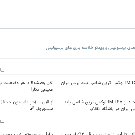
بعدی پرسپولیس و ویدئو خلاصه بازی های پرسپولیس
ترین شاسی بلند برقی ایران
الان وقتشه‼️ با هر وضعیت ب
طبیعی بکار!
بازدید از IM LS7 لوکس ترین شاسی بلند
ی ایران در باشگاه انقلاب
میسوزونی🧨
از الان تا آخر تابستون حداقل 12کیلو چربی
خلافی خودروتو الان ببین، با 