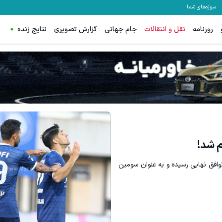
سوژه‌های شما
روزنامه
نقل و انتقالات
جام جهانی
گزارش تصویری
نتایج زنده
د برقی ایران
1000 دلار جایزه ببر 💲🤑💲 گردونه رو بچرخون
ثبت درخواست
بچرخونش
 شد!
افق نهایی رسیده و به عنوان سومین