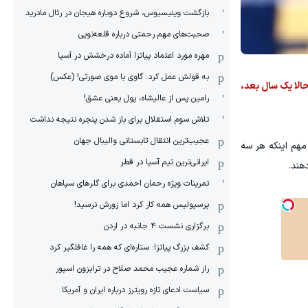
بازگشت وینیسیوس، شروع دوباره هیجان در رئال مادرید
صحبت‌های مهم رحمتی درباره قلعه‌نویی
مهره مورد اعتماد پیاتزا آماده درخشش در آسیا
به قولش عمل کرد: گاوی با موی صورتی! (عکس)
الا یک سال بعد،
رامین پس از عالیشاه، پول یعنی عشق!
تلاش سوم استقلال برای باز شدن پنجره نتیجه نداشت
عجیب‌ترین انتقال تابستانی والیبال جهان
هم اینکه هر سه
ایرانی‌ترین تیم آسیا در قطر
هند.
تمرینات ویژه رحمان احمدی برای گلرهای سپاهان
پرسپولیس همه کار کرد اما زورش نرسید!
برگزاری نشست ۴ جانبه در اردن
کشف بزرگ پیاتزا: ستاره‌ای که همه را غافلگیر کرد
راز شماره عجیب محمد صلاح در ترابزون اسپور
سیاست ادعای تازه رویترز درباره ایران و آمریکا