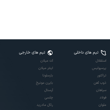
تیم های داخلی
تیم های خارجی
استقلال
آث میلان
پرسپولیس
اینتر میلان
تراکتور
بارسلونا
ذوب آهن
بایرن مونیخ
سپاهان
آرسنال
فولاد
چلسی
ملوان
رئال مادرید