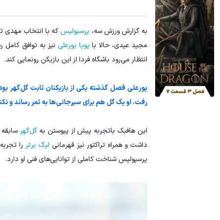
بازدید از IM LS7 لوکس ترین شاسی بلند برقی ایران در باشگاه انقلاب
قبل از سفره
به گزارش ورزش سه،
پرسپولیس
که با انتخاب مهدی تار
ثبت درخواست
مجید عیدی، حالا با
پویا پورعلی
نیز به توافق کامل ر
انتظار می‌رود باشگاه فردا از این بازیکن رونمایی کند.
رفت. او یک گل هم برای سیرجانی‌ها به ثمر رساند و نک
این هافبک باتجربه پیش از پیوستن به
گل‌گهر
سابقه ب
داشت و همراه تراکتور نیز قهرمانی
لیگ برتر
را تجربه 
پرسپولیس شناخت کاملی از توانایی‌های فنی او دارد.