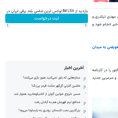
ده و استعلام)
IM LS7 لوکس ترین شاسی بلند برقی ایران
ال مهدی تیکدری و
ثبت درخواست
›
‹
خیر انجام شود و
ه عنوان بازیکن تعویضی به میدان
آخرین اخبار
ور را در کارنامه
د و سرمربی جدید
ستاره‌هایی که باور نمی‌کنید هنوز بازی می‌کنند!
ماشین گلزنی گل‌گهر مثلث قرمز پررنگ!
مسیر خروج خولین آلوارز از اتلتیکومادرید هموار شد
مدافع تیم قهرمان هم به آبادان رفت
بزرگترین بمب تابستان: رودری به بارسلونا می‌رود!