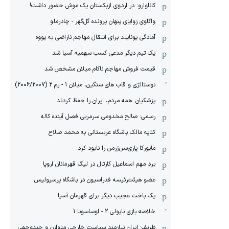
کاناوارو: در اردوی ازبکستان یک موش حضور داشت!
واکاوی زوایای پنهان پرونده گل‌گهر - چادرملو
آمادگی یونایتد برای انتقال مهاجم ناراضی به یووه
یک تیم دیگر مدعی کسب سهمیه آسیا شد
قیمت فروش مهاجم ناکام میلان مشخص شد
نوستالژی و قاب های سنگین، میلان 1 - رم 2 (2006/2007)
پزشکیان: همه مردم، ایران را حفظ کردند
رسمی: صالح مخدومی سرمربی فصل آینده کاله
کنایه مالک باشگاه عربستانی به محمد صلاح
مایورکا پاری‌سن‌ژرمن را نابود کرد
برد مهم اسماعیل کارتال در لیگ قهرمانان اروپا
عضو هیئت‌رئیسه فدراسیون در باشگاه پرسپولیس
یک باخت عجیب دیگر برای قهرمان آسیا
خلاصه بازی ناپولی 2 - اوساسونا 1
ظریف: ایران نیازمند سیاست خارجی متوازن و چندوجهی