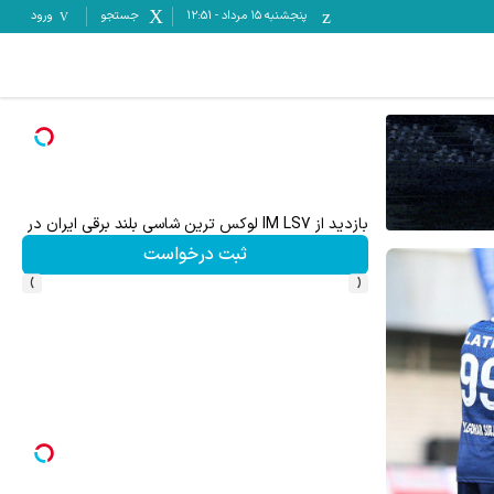
پنجشنبه ۱۵ مرداد
-
12:51
جستجو
ورود
به بزرگترین جشنواره ایمپلنت تهران خوش اومدید! | فقط ۲۵ میلیون !
رزرورایگان نوبت
›
‹