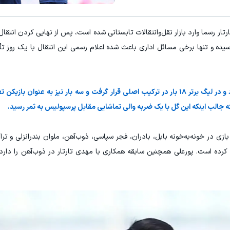
ای برون استانی خلافی خود را صفر کنید! (استعلام)
استعلام خلافی خودرو...(مشاه
تار رسما وارد بازار نقل‌وانتقالات تابستانی شده است، پس از نهایی کردن انتق
استعلام!
استعلام!
سیده و تنها برخی مسائل اداری باعث شده اعلام رسمی این انتقال با یک روز تأ
پورعلی فصل گذشته یکی از بازیکنان ثابت گل‌گهر بود و در لیگ برتر ۱۸ بار در ترکیب اصلی قرار گرفت و سه بار نیز ب
ته جالب اینکه این گل با یک ضربه والی تماشایی مقابل پرسپولیس به ثمر رسید.
ازی در خونه‌به‌خونه بابل، بادران، فجر سپاسی، ذوب‌آهن، ملوان بندرانزلی و تراکت
کرده است. پورعلی همچنین سابقه همکاری با مهدی تارتار در ذوب‌آهن را دار