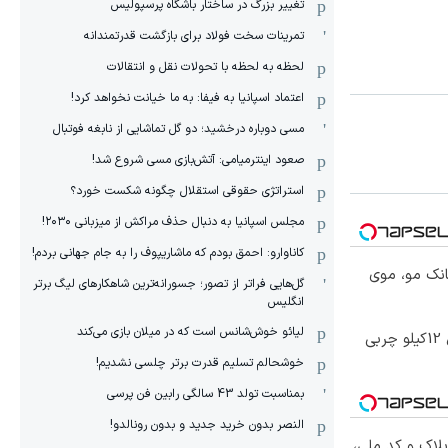
تغییر بزرگ در ساختار باشگاه پرسپولیس
تمرینات سخت فولاد برای بازگشت قدرتمندانه
لحظه به لحظه با تحولات نقل و انتقالات
اعتماد اسپانیا به فیفا: به ما خیانت نخواهد کرد!
مسی دوباره درخشید؛ دو گل تماشایی از نابغه فوتبال
صعود اینترمیامی: آتش‌بازی مسی شروع شد!
استراتژی حقوقی استقلال چگونه شکست خورد؟
مجلس اسپانیا به دنبال حذف مراکش از میزبانی ۲۰۳۰!
کاناوارو: احمق بودم که ماشاریپوف را به جام جهانی بردم!
انک مو، موی
گل‌هایی فراتر از تصور؛ جسورانه‌ترین شاهکارهای لیگ برتر
انگلیس
لیائو خوش‌شانس است که در میلان بازی می‌کند
از الان تا آخر تابستون حداقل 12کیلو چربی
خوشحالم تسلیم قدرت برتر چلسی نشدیم!
بمناسبت تولد 43 سالگی رابین فن پرسی
النصر بدون خرید جدید و بدون رونالدو!
پلاک و کد ملی،