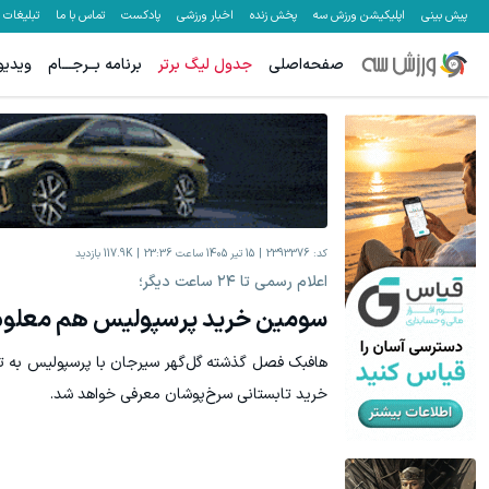
پیش بینی
اپلیکیشن ورزش سه
پخش زنده
اخبار ورزشی
پادکست
تماس با ما
تبلیغات
صفحه‌اصلی
جدول لیگ برتر
برنامه بــرجـــام
ویدیو
بازدید از IM LS7 لوکس ترین شاسی بلند برقی ایران در باشگاه انقلاب
IM LS7 لوکس ترین شاسی بلن
ثبت درخواست
کد:
2393376
15 تیر 1405 ساعت 23:36
117.9K
بازدید
اعلام رسمی تا ۲۴ ساعت دیگر؛
سومین خرید پرسپولیس هم معلوم
هافبک فصل گذشته گل‌گهر سیرجان با پرسپولیس به تو
خرید تابستانی سرخ‌پوشان معرفی خواهد شد.