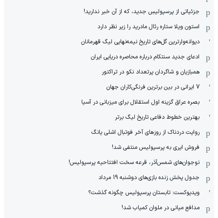
جزئیاتی از پرسپولیسِ جدید، که از آن ‌خبر ندارید!
استون ویلا ستاره رئال مادرید را زیر نظر دارد
دیوانه‌وارترین گل‌های تاریخ نیمه‌نهایی لیگ قهرمانان
ادعای جدید سنتکام درباره محاصره دریایی ایران
همبازیان و شاگردان پرتعداد نکو در تراکتور
7 ایرانی در بین برترین فرنگی‌کاران جهان
بصره عراق گزینه اول استقلال برای میزبانی در آسیا
بهترین خطوط دفاعی تاریخ لیگ برتر
روایت دردناک از روزهای آخر فوتبال اشلی یانگ
فروش ایری به پرسپولیس منتفی شد!
نوجوان‌های شمس‌آذر، قرعه سخت افتتاحیه پرسپولیس!
جدول پخش زنده بازی‌های دوشنبه 19 مرداد
ویدیوکست: تابستان پرسپولیس چگونه گذشت؟
مدافع میانی در ملوان کمیاب شد!