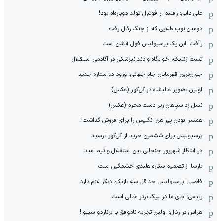
علی دایی: رفتنم از فوتبال تولد دوباره‌ام بود!
دومین توپ طلایی که از چنگ رئال رفت
رأفت: این یک پرسپولیس فول آپشن است
تست ژنتیک، خوابگاه و دندانپزشکی در آکادمی استقلال
جوان‌ترین قهرمانان جام جهانی: ورود دو ستاره جدید
اولین تصویر عالیشاه در گل‌گهر (عکس)
نسل زد سپاهان زیر دست محرم (عکس)
همسر فودن پیراهن انگلیس را برای فروش گذاشت!
پرسپولیس برای ششمین خرید از گل‌گهر ترسید
در انتظار شهریور جنجالی بین استقلال و تیم امید
بارسا از تصمیم ستاره هلندی خشمگین است
فاضلی: پرسپولیس حداقل سه بازیکن دیگر لازم دارد
ربیعی: جای ما در لیگ برتر خالی است
هراس در رئال: اولین تجربه ناموفق با برناردو سیلوا!