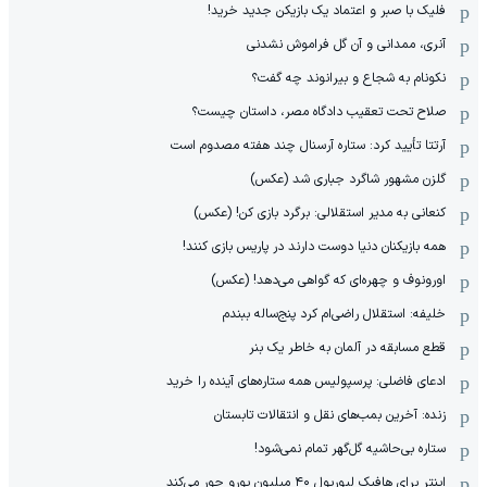
فلیک با صبر و اعتماد یک بازیکن جدید خرید!
آنری، ممدانی و آن گل فراموش نشدنی
نکونام به شجاع و بیرانوند چه گفت؟
صلاح تحت تعقیب دادگاه مصر، داستان چیست؟
آرتتا تأیید کرد: ستاره آرسنال چند هفته مصدوم است
گلزن مشهور شاگرد جباری شد (عکس)
کنعانی به مدیر استقلالی: برگرد بازی کن! (عکس)
همه بازیکنان دنیا دوست دارند در پاریس بازی کنند!
اورونوف و چهره‌ای که گواهی می‌دهد! (عکس)
خلیفه: استقلال راضی‌ام کرد پنج‌ساله ببندم
قطع مسابقه در آلمان به خاطر یک بنر
ادعای فاضلی: پرسپولیس همه ستاره‌های آینده را خرید
زنده: آخرین بمب‌های نقل و انتقالات تابستان
ستاره بی‌حاشیه گل‌گهر تمام نمی‌شود!
اینتر برای هافبک لیورپول ۴۰ میلیون یورو جور می‌کند