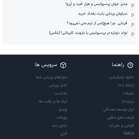
مدیر جوان پرسپولیس و هزار امید و آرزو!
سیاوش یزدانی بلیت بغداد خرید
قربانی: چرا هیچ‌کس از تیم ملی نمی‌رود؟
تولد دوباره در پرسپولیس با بازوبند کاپیتانی! (عکس)
راهنما
سرویس ها
دانلود اپلیکیشن
سوژه‌های ورزشی شما
ارتباط با ما
اخبار ورزشی
تبلیغات
پادکست
درباره ما
لیگ ها و رقابت ها
ابزار توسعه دهندگان
ویدئو
فرصت های شغلی
روزنامه
قوانین و مقررات
نتایج زنده
DMCA
آنتن