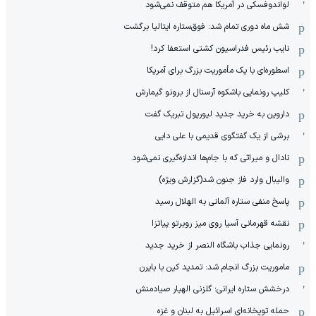
لواندوفسکی در آمریکا هم متوقف نمی‌شود
شش ماه دوری تمام شد: فوق‌ستاره ایتالیا برگشت
نایب رئیس فدراسیون کشتی استعفا کرد!
اسطوره‌ای با یک مأموریت بزرگ برای آمریکا
کلیپ رونمایی باشکوه آرسنال از برونو گیمارش
داروین به خرید جدید لیورپول تبریک گفت
برشی از یک گفتگوی قدیمی با علی دایی
نادال و میراثی که با جام‌ها اندازه‌گیری نمی‌شود
والیبال وارد فاز جنون شد(گزارش ویژه)
پاسخ منفی ستاره آلمانی به الهلال رسید
نقشه قهرمانی آسیا روی میز روبرتو پیاتزا
رونمایی جذاب باشگاه النصر از خرید جدید
ماموریت بزرگ انجام شد: تمدید کین با بایرن
درخشش ستاره ایرانی؛ گلزنی الهیار صیادمنش
حمله توپخانه‌ای اسرائیل به لبنان و غزه