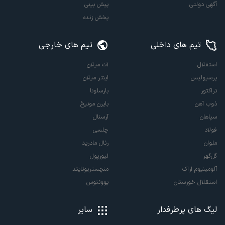
آگهی دولتی
پیش بینی
پخش زنده
تیم های داخلی
تیم های خارجی
استقلال
آث میلان
پرسپولیس
اینتر میلان
تراکتور
بارسلونا
ذوب آهن
بایرن مونیخ
سپاهان
آرسنال
فولاد
چلسی
ملوان
رئال مادرید
گل‌گهر
لیورپول
آلومینیوم اراک
منچستریونایتد
استقلال خوزستان
یوونتوس
لیگ های پرطرفدار
سایر