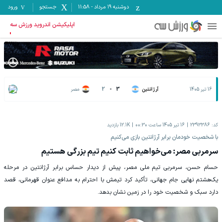
دوشنبه ۱۹ مرداد
-
11:58
جستجو
ورود
اپلیکیشن اندروید ورزش سه
16 تیر 1405
آرژانتین
3
-
2
مصر
کد:
2393386
16 تیر 1405 ساعت 00:30
12.1K
بازدید
با شخصیت خودمان برابر آرژانتین بازی می‌کنیم
سرمربی مصر: می‌خواهیم ثابت کنیم تیم بزرگی هستیم
حسام حسن، سرمربی تیم ملی مصر، پیش از دیدار حساس برابر آرژانتین در مرحله
یک‌هشتم نهایی جام جهانی، تأکید کرد تیمش با احترام به مدافع عنوان قهرمانی، قصد
دارد سبک و شخصیت خود را در زمین نشان بدهد.