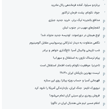
برناردو سیلوا، آماده فرماندهی رئال مادرید
جواد نکونام، پشت فرمان تراکتور
مدافع باتجربه لیگ برتر، خرید جدید جباری
انفجارهای مهیب در جنوب لبنان
اوج هیجان در دورتموند: اودیسه جدید متولد شد!
نگاهی متفاوت به دیدار تدارکاتی پرسپولیس مقابل آلومینیوم
شب تاریخی والیبال آسیا: تاج‌گذاری خواهر و برادر
پیام ترسناک نازون به استقلال و سهراب!
تاجرنیا: موفقیت نکونام باعث افتخار استقلال است
لیست بهترین بازیکنان ایران 2030!
قهرمانی آسیا و حساب ویژه پیاتزا روی این ستاره
نیویورک تایمز: جنگ ایران، بازدارندگی آمریکا را نابود کرد
فروش رودری برای سیتی گران تمام می‌شود!
اعلام مسیر تیم ملی هندبال ایران در ناگویا