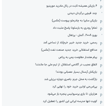
6 بازیکن همیشه ثابت در رئال مادرید مورینیو
چند قیچی برگردان دیدنی
بازیکن سایپا به چادرملو پیوست (عکس)
تمام! رودری به بارسلونا پاسخ مثبت داد
یورو 2008، آلمان - پرتغال
رسمی: خرید جدید خیبر خرم‌آباد از نساجی آمد
مدافع استقلالی خرید جدید صنعت نفت (عکس)
پیام هشدار مقاومت یمن به ریاض
اتفاق عجیب در آکادمی استقلال: از تیم ملی جا ماندند!
بازیکنان آرسنال بسیار عصبانی بودند!
بازگشت به محل جرم: باصری دوباره برزیلی شد
پی‌اس‌جی اولین خرید خود را نهایی کرد
هزاریان: تا بازی پرسپولیس پنجره باز می‌شود
کویت تنها مدرسه ایرانی این کشور را تعطیل کرد