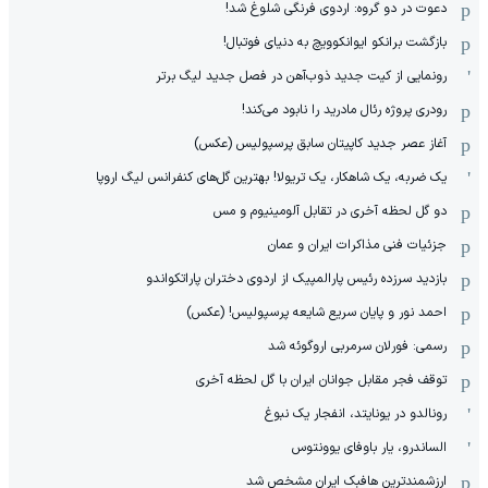
دعوت در دو گروه: اردوی فرنگی شلوغ شد!
بازگشت برانکو ایوانکوویچ به دنیای فوتبال!
رونمایی از کیت جدید ذوب‌آهن در فصل جدید لیگ برتر
رودری پروژه رئال مادرید را نابود می‌کند!
آغاز عصر جدید کاپیتان سابق پرسپولیس (عکس)
یک ضربه، یک شاهکار، یک تریولا! بهترین گل‌های کنفرانس لیگ اروپا
دو گل لحظه آخری در تقابل آلومینیوم و مس
جزئیات فنی مذاکرات ایران و عمان
بازدید سرزده رئیس پارالمپیک از اردوی دختران پاراتکواندو
احمد نور و پایان سریع شایعه پرسپولیس! (عکس)
رسمی: فورلان سرمربی اروگوئه شد
توقف فجر مقابل جوانان ایران با گل لحظه آخری
رونالدو در یونایتد، انفجار یک نبوغ
الساندرو، یار باوفای یوونتوس
ارزشمندترین هافبک ایران مشخص شد