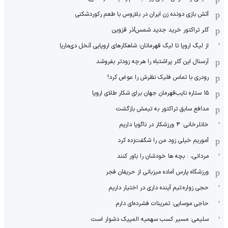
آتش بازی دونده زن ایران در بلاروس با طعم رکوردشکنی
گلر تراکتور خرید جدید شمس‌آذر قزوین
از لیگ اروپا تا لیگ قهرمانان؛ شاهکارهای اروپایی آنخل دی‌ماریا
آرسنال این گلر پراشتباه را هرچه زودتر بفروشد
رودری با تماس فلیک نظرش را عوض کرد!
١۵ ستاره نایب‌قهرمان جهان برای شکار طلای اروپا
مدافع سابق تراکتور به تیمش بازگشت
خانلرخانی: ۴ ورزشکار در ناگویا داریم
آموریم خیلی زود من را شگفت‌زده کرد
مردانی، : بچه ها خودشان را باور کنند
ورزشگاه پارس آماده میزبانی از حریفان فجر
حجی زواره:تیم آینده داری در اختیار داریم
حاجی موسایی: تمرینات فشرده‌ای دارم
سلیمی: مسیر کسب سهمیه المپیک دشوار است