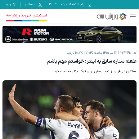
پنجشنبه ۱۵ مرداد
-
20:39
جستجو
ورود
اپلیکیشن اندروید ورزش سه
کد:
2393410
16 تیر 1405 ساعت 02:45
18.7K
بازدید
طعنه ستاره سابق به اینتر: خواستم مهم باشم
استفان دی‌فرای از تصمیمش برای ترک اینتر صحبت کرد.