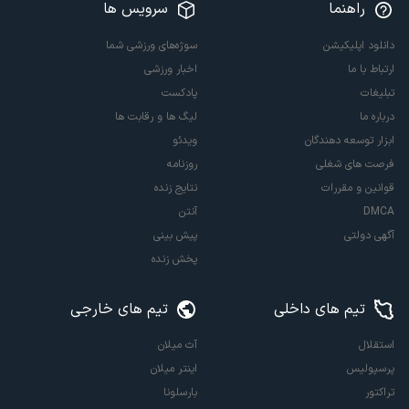
راهنما
سرویس ها
دانلود اپلیکیشن
سوژه‌های ورزشی شما
ارتباط با ما
اخبار ورزشی
تبلیغات
پادکست
درباره ما
لیگ ها و رقابت ها
ابزار توسعه دهندگان
ویدئو
فرصت های شغلی
روزنامه
قوانین و مقررات
نتایج زنده
DMCA
آنتن
آگهی دولتی
پیش بینی
پخش زنده
تیم های داخلی
تیم های خارجی
استقلال
آث میلان
پرسپولیس
اینتر میلان
تراکتور
بارسلونا