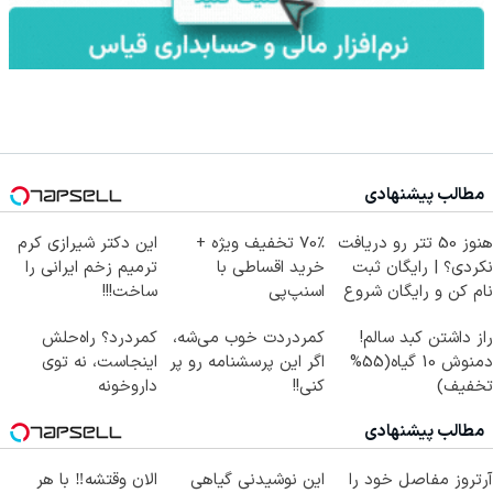
مطالب پیشنهادی
هنوز 50 تتر رو دریافت
70٪ تخفیف ویژه +
این دکتر شیرازی کرم
نکردی؟ | رایگان ثبت
خرید اقساطی با
ترمیم زخم ایرانی را
نام کن و رایگان شروع
اسنپ‌پی
ساخت!!!
کن!
راز داشتن کبد سالم!
کمردردت خوب می‌شه،
کمردرد؟ راه‌حلش
دمنوش 10 گیاه(55%
اگر این پرسشنامه رو پر
اینجاست، نه توی
تخفیف)
کنی!!
داروخونه
مطالب پیشنهادی
آرتروز مفاصل خود را
این نوشیدنی گیاهی
الان وقتشه‼️ با هر