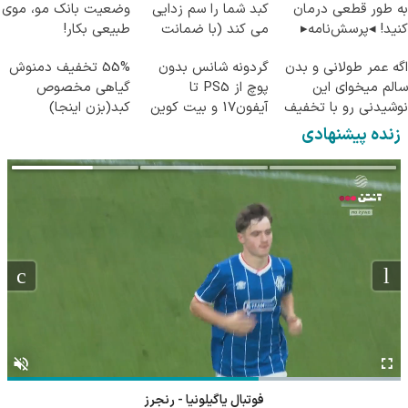
به طور قطعی درمان
کبد شما را سم زدایی
وضعیت بانک مو، موی
کنید! ◂پرسش‌نامه▸
می کند (با ضمانت
طبیعی بکار!
مرجوعی)
اگه عمر طولانی و بدن
گردونه شانس بدون
55% تخفیف دمنوش
سالم میخوای این
پوچ از PS5 تا
گیاهی مخصوص
نوشیدنی رو با تخفیف
آیفون17 و بیت کوین
کبد(بزن اینجا)
بخر
🔥
زنده پیشنهادی
فوتبال یاگیلونیا - رنجرز