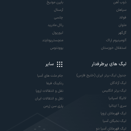
ذوب آهن
بایرن مونیخ
سپاهان
آرسنال
فولاد
چلسی
ملوان
رئال مادرید
گل‌گهر
لیورپول
آلومینیوم اراک
منچستریونایتد
استقلال خوزستان
یوونتوس
لیگ های پرطرفدار
سایر
جدول لیگ برتر ایران (خلیج فارس)
جام ملت های آسیا
لیگ آزادگان
رنکینگ فیفا
لیگ برتر انگلیس
نقل و انتقالات اروپا
لالیگا اسپانیا
نقل و انتقالات ایران
سری آ ایتالیا
پاری سن ژرمن
لیگ قهرمانان اروپا
لیگ نخبگان آسیا
لیگ قهرمانان آسیا دو