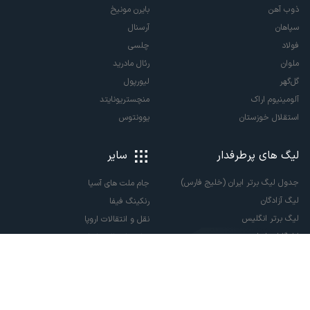
ذوب آهن
بایرن مونیخ
سپاهان
آرسنال
فولاد
چلسی
ملوان
رئال مادرید
گل‌گهر
لیورپول
آلومینیوم اراک
منچستریونایتد
استقلال خوزستان
یوونتوس
لیگ های پرطرفدار
سایر
جدول لیگ برتر ایران (خلیج فارس)
جام ملت های آسیا
لیگ آزادگان
رنکینگ فیفا
لیگ برتر انگلیس
نقل و انتقالات اروپا
لالیگا اسپانیا
نقل و انتقالات ایران
سری آ ایتالیا
پاری سن ژرمن
لیگ قهرمانان اروپا
لیگ نخبگان آسیا
لیگ قهرمانان آسیا دو