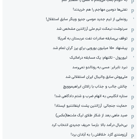
نفتی‌ها دومین مهاجم را هم خریدند!
رونمایی از تیم جدید موسی جنپو وینگر سابق استقلال!
سرنوشت نیمکت تیم ملی آرژانتین مشخص شد
توقف بی‌سابقه صادرات نفت عربستان به آمریکا
پیشنهاد ۱۵۰ میلیون یورویی برای پرز گران تمام شد
لیورپول - تاتنهام؛ یک مسابقه دراماتیک
نبرد نابرابر: مسی به رونالدو نمی‌رسد
ملی‌پوش سابق والیبال ایران استقلالی شد
چالش جالب و جذاب با زلاتان ابراهیموویچ
ستاره انگلیس به اتهام ضرب و شتم دادگاهی شد!
حمایت جنجالی: آرژانتین پشت اینفانتنیو ایستاد!
صید ماهی بعد از شکار طلای لیگ ملت‌ها(عکس)
بی‌خیال درآمد بالا: بارسا حریف جدیدی انتخاب کرد
آرزومندی گارد خلاقش را به آبادان برد!