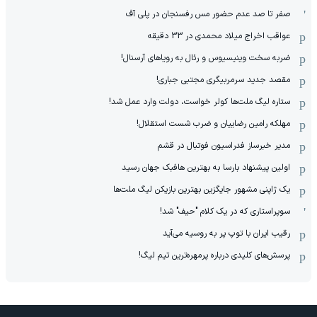
صفر تا صد عدم حضور مس رفسنجان در پلی آف
عواقب اخراج میلاد محمدی در 33 دقیقه
ضربه سخت وینیسیوس و رئال به رویاهای آرسنال!
مقصد جدید سرمربیگری مجتبی جباری!
ستاره لیگ ملت‌ها کولر خواست، دولت وارد عمل شد!
مهلکه رامین رضاییان و ضرب شست استقلال!
مدیر خبرساز فدراسیون فوتبال در قشم
اولین پیشنهاد بارسا به بهترین هافبک جهان رسید
یک ژاپنی مشهور جایگزین بهترین بازیکن لیگ ملت‌ها
سوپراستاری که در یک کلام "حیف" شد!
رقیب ایران با توپ پر به روسیه می‌آید
پرسش‌های کلیدی درباره پرمهره‌ترین تیم لیگ!