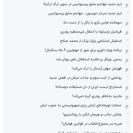
تیم جدید مهاجم سابق پرسپولیس در سوپر لیگ ترکیه!
تیم جدید سردار دورسون ، مهاجم سابق پرسپولیس
دیومانده اولین بازی با رئال را از دست داد
قربانیان بارسلونا با انتقال غیرمنتظره رودری
استقبال استثنایی پاپارا پارک از محمد صلاح
برنامه ویژه داوری برای عبور از مهم‌ترین 2 ماه بسکتبال!
رسمی: وینگر پرحاشیه استقلال راهی یونان شد
قهرمان جهان آرسنال را ترک می‌کند!
رونمایی از کیت سوم و جذاب میلان در فصل جدید
استخراج لیست ایران از دل مسابقات دوستانه!
مادرید به‌خاطر رودری گریه نمی‌کند!
حملات توپخانه‌ای ارتش رژیم صهیونیستی به جنوب لبنان
چالش جالب و هیجان انگیز با رونالدینیو!
ضربه سر ممنوع؛انقلاب در قوانین فوتبال؟
به خودم بمب می‌بندم تا مسی را منفجر کنم!