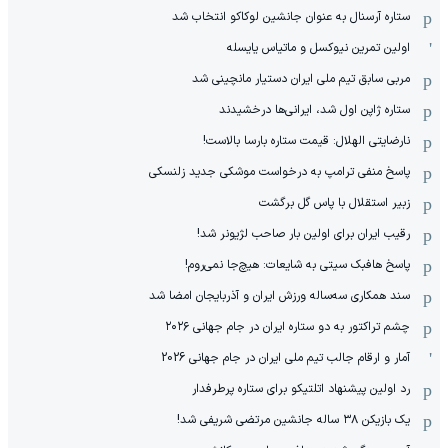
ستاره آرسنال به عنوان جانشین لوکاکو انتخاب شد
اولین تمرین نیوکسل و ماتیاس یایسله
مربی سابق تیم ملی ایران دستیار مانچینی شد
ستاره ژاپن اول شد، ایرانی‌ها درخشیدند
نارضایتی الهلال: قیمت ستاره بارسا بالاست!
پاسخ منفی ترامپ به درخواست موشکی جدید زلنسکی
زبیر استقلال با پاس گل برگشت
رقیب ایران برای اولین بار صاحب لژیونر شد!
پاسخ هافبک سیتی به شایعات: هیچ‌جا نمی‌روم!
سند همکاری سه‌ساله‌ ‌ورزش ایران و آذربایجان امضا شد
چشم تراکتور به دو ستاره ایران در جام جهانی ۲۰۲۶
آمار و ارقام جالب تیم ملی ایران در جام جهانی 2026
رد اولین پیشنهاد اتلتیکو برای ستاره پرطرفدار
یک بازیکن ۳۸ ساله جانشین مرتضی شریفی شد!