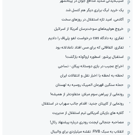
آسیب‌دیدگی شدید مدافع جوان در پیکانشهر
یک خرید لیگ برتری دیگر هم کنسل شد
آکادمی، امید تازه استقلال در روزهای سخت
خروج هواپیماهای سوخت‌رسان آمریکا از اسرائیل
تفکری: به دادگاه cas درخواست لغو پلی‌اف را دادیم
تفکری: اتفاقاتی که برای مس افتاد ناعادلانه بود
استقبال پرشور: اسطوره اروگوئه بازگشت!
اخراج عجیب در بازی دوستانه پیکان - نساجی
لحظه به لحظه با اخبار نقل و انتقالات ایران
حمله سنگین قهرمان المپیک روسیه به لهستان
رونمایی از پیراهن سوم میلان: متفاوت‌تر از همیشه!
رونمایی از کاپیتان جدید؛ اقدام جالب سهراب در استقلال
گلایه های بازیکن آمریکایی تیم استقلال از مدیریت
مصاحبه جنجالی ایجنت رودری درباره پیشنهاد رئال!
انقلاب به سبک FIVB: نقشه میلیاردی برای والیبال