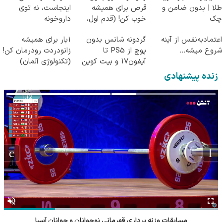
طلا | بدون ضامن و
قرص برای همیشه
اینجاست، نه توی
چک
خوب کن! (قدم اول،
داروخونه
پرسش‌نامه)
اعتمادبه‌نفس از آینه
گردونه شانس بدون
1بار برای همیشه
شروع میشه...
پوچ از PS5 تا
زانودردت رودرمان کن!
آیفون17 و بیت کوین
(تکنولوژی آلمان)
🔥
◂پرسشنامه▸
زنده پیشنهادی
مسابقات وزنه برداری قهرمانی نوجوانان و جوانان آسیا