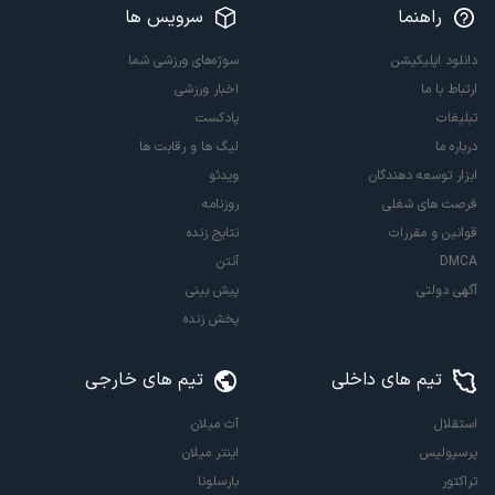
راهنما
سرویس ها
دانلود اپلیکیشن
سوژه‌های ورزشی شما
ارتباط با ما
اخبار ورزشی
تبلیغات
پادکست
درباره ما
لیگ ها و رقابت ها
ابزار توسعه دهندگان
ویدئو
فرصت های شغلی
روزنامه
قوانین و مقررات
نتایج زنده
DMCA
آنتن
آگهی دولتی
پیش بینی
پخش زنده
تیم های داخلی
تیم های خارجی
استقلال
آث میلان
پرسپولیس
اینتر میلان
تراکتور
بارسلونا