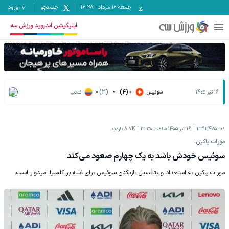
جمعه ۱۶ مرداد
-
16:28
جستجو
ورود
اپلیکیشن اندروید ورزش سه
16 تیر 1405
سوئیس
0 (4)
-
0 (3)
کلمبیا
کد:
2393475
16 تیر 1405 ساعت 13:30
8.7K
بازدید
مورات یاکین:
سوئیس خودش باشد به یک چهارم صعود می‌کند
مورات یاکین به استعداد و پتانسیل بازیکنان سوئیس برای غلبه بر کلمبیا امیدوار است.