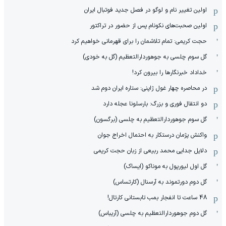
اولین تغییر نام و لوگو در فصل جدید فوتبال ایران
اولین صحبت‌های نکونام پس از حضور در تراکتور
حجت کریمی: تمام تلاشمان را برای قهرمانی خواهیم کرد
گل سوم چلسی به جوهوردارالتعظیم (گل به خودی)
خداداد خبرنگارها را بیرون کرد!
در محاصره چهار غول ژاپنی: ستاره ایران دوم شد
دو انتقال فوری و بزرگ: بارسلونا عجله دارد
گل سوم جوهوردارالتعظیم به چلسی (برگسون)
واکنش پژمان درستکار به احتمال اخراج جوان
دلایل جدایی محمد ربیعی از زبان حجت کریمی
گل اول لیورپول به موناکو (ایساک)
گل دوم دورتموند به آرسنال (کارتساس)
48 ساعت تا انفجار بمب تابستانی کارتال!
گل دوم جوهوردارالتعظیم به چلسی (آریباس)