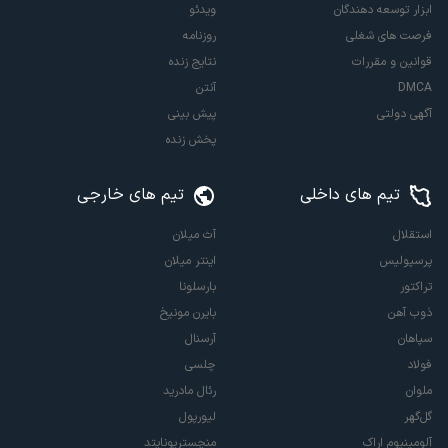
ابزار توسعه دهندگان
ویدئو
فرصت های شغلی
روزنامه
قوانین و مقررات
نتایج زنده
DMCA
آنتن
آگهی دولتی
پیش بینی
پخش زنده
تیم های داخلی
تیم های خارجی
استقلال
آث میلان
پرسپولیس
اینتر میلان
تراکتور
بارسلونا
ذوب آهن
بایرن مونیخ
سپاهان
آرسنال
فولاد
چلسی
ملوان
رئال مادرید
گل‌گهر
لیورپول
آلومینیوم اراک
منچستریونایتد