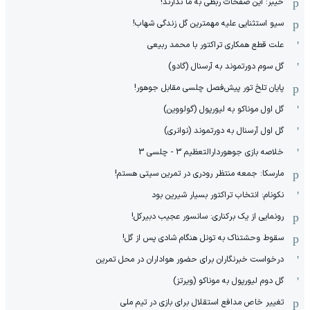
خیبر: این صفحات ربطی به ما ندارند!
سیو استثنایی علیه مهمترین گل زندگی شهاب!
علت قطع همکاری تراکتور با محمد ربیعی
گل سوم دورتموند به آرسنال (گادو)
پایان تلخ تور پیش‌فصل چلسی مقابل جوهور!
گل اول موناکو به لیورپول (گولووین)
گل اول آرسنال به دورتموند (نوانری)
خلاصه بازی جوهوردارالتعظیم 3 - چلسی 3
مارسکا: جمعه منتظر رودری در تمرین سیتی هستم!
نکونام: انتخاب تراکتور بسیار شیرین بود
رونمایی از یک برکناری: سانسور عجیب دبیرکل!
سقوط وحشتناک به تونل هنگام شادی پس از گل!
درخواست خبرنگاران برای حضور هواداران در محل تمرین
گل دوم لیورپول به موناکو (ویرتز)
تغییر خاص مدافع استقلال برای بازی در تیم ملی