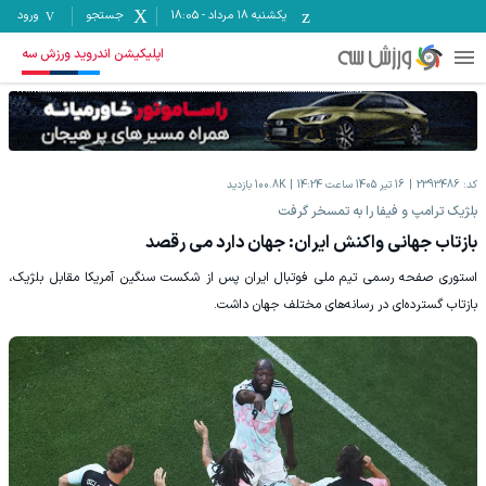
یکشنبه ۱۸ مرداد
-
18:05
جستجو
ورود
اپلیکیشن اندروید ورزش سه
کد:
2393486
16 تیر 1405 ساعت 14:24
100.8K
بازدید
بلژیک ترامپ و فیفا را به تمسخر گرفت
بازتاب جهانی واکنش ایران: جهان دارد می رقصد
استوری صفحه رسمی تیم ملی فوتبال ایران پس از شکست سنگین آمریکا مقابل بلژیک،
بازتاب گسترده‌ای در رسانه‌های مختلف جهان داشت.