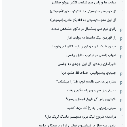
مهارت ها و پاس های شگفت انگیز برونو فرناندز!
گل دوم منچسترسیتی به اتلتیکو مادرید(مرموش)
گل اول منچسترسیتی به اتلتیکو مادرید(مرموش)
رقبای تیم ملی بسکتبال در ناگویا مشخص‌ شدند
راز قهرمان لیگ ملت‌ها به روایت آمار
فرمان فلیک: این بازیکن از بارسا تکان نمی‌خورد!
شهاب زاهدی در ترکیب مقابل چلسی
تاثیرگذاری زاهدی؛ گل اول جوهور به چلسی
چپ‌پای پرسپولیس: خداحافظ عشق من!
ستاره پی‌اس‌جی طلسم توپ طلا را می‌شکند؟
ممبینی باز هم بدون پاسخگویی رفت
نادر‌ترین پاس گل تاریخ فوتبال روسیه!
سیتی رودری را به رخ کاتالان‌ها کشید
درآستانه شروع لیگ برتر؛ منچستر دلتنگ کریک بال؟
ایزدی: سه سال با فدراسیون فوتبال قرارداد همکاری داریم