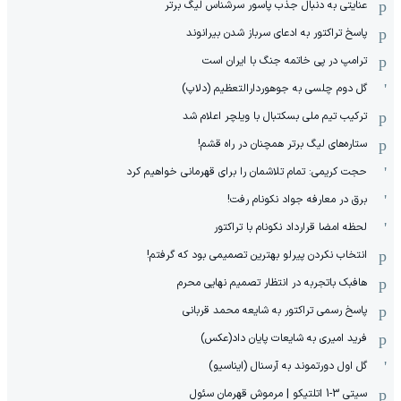
عنایتی به دنبال جذب پاسور سرشناس لیگ برتر
پاسخ تراکتور به ادعای سرباز شدن بیرانوند
ترامپ در پی خاتمه جنگ با ایران است
گل دوم چلسی به جوهوردارالتعظیم (دلاپ)
ترکیب تیم ملی بسکتبال با ویلچر اعلام شد
ستاره‌های لیگ برتر همچنان در راه قشم!
حجت کریمی: تمام تلاشمان را برای قهرمانی خواهیم کرد
برق در معارفه جواد نکونام رفت!
لحظه امضا قرارداد نکونام با تراکتور
انتخاب نکردن پیرلو بهترین تصمیمی بود که گرفتم!
هافبک باتجربه در انتظار تصمیم نهایی محرم
پاسخ رسمی تراکتور به شایعه محمد قربانی
فرید امیری به شایعات پایان داد(عکس)
گل اول دورتموند به آرسنال (ایناسیو)
سیتی 3-1 اتلتیکو | مرموش قهرمان سئول