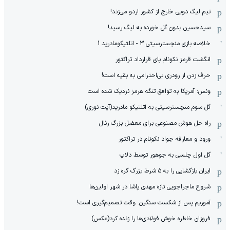
تیم لیگ دویی خارج از کشور اردو می‌زند!
سیدحسین بدون گل خورده به لیگ رسید!
خلاصه بازی منچسترسیتی 3 - اتلتیکومادرید 1
انگشت قرمز نکونام پای قرارداد تراکتور
حرف زدن از رودری بی‌احترامی به بقیه است!
ونس: آمریکا به توافق تنگه هرمز نزدیک شده است
گل سوم منچسترسیتی به اتلتیکو مادرید(آیت نوری)
راه حل هوش مصنوعی برای معضل بزرگ رئال
ورود و معارفه جواد نکونام در تراکتور
گل اول چلسی به جوهور توسط دلاپ
ایران بازگشایی را به ۵ شرط بزرگ گره زد
شروع ماجراجویی تازه مهدی پاشا در شهر اولین‌ها
آموریم پس از شکست سنگین: وقت تصمیم‌گیری است!
فروزان خاطره خوش فولادی‌ها را زنده کرد(عکس)