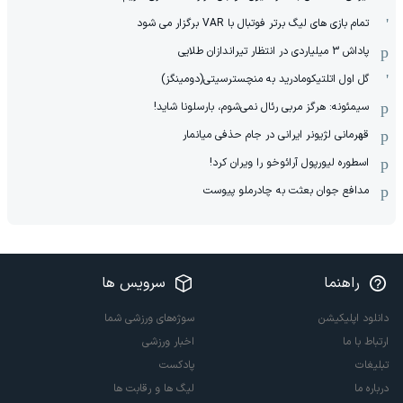
تمام بازی های لیگ برتر فوتبال با VAR برگزار می شود
پاداش 3 میلیاردی در انتظار تیراندازان طلایی
گل اول اتلتیکومادرید به منچسترسیتی(دومینگز)
سیمئونه: هرگز مربی رئال نمی‌شوم، بارسلونا شاید!
قهرمانی لژیونر ایرانی در جام حذفی میانمار
اسطوره لیورپول آرائوخو را ویران کرد!
مدافع جوان بعثت به چادرملو پیوست
راهنما
سرویس ها
دانلود اپلیکیشن
سوژه‌های ورزشی شما
ارتباط با ما
اخبار ورزشی
تبلیغات
پادکست
درباره ما
لیگ ها و رقابت ها