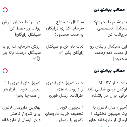
مطالب پیشنهادی
بفروشیم یا بخریم؟
سیگنال به موقع
در شرایط بحران ارزش
سیگنال تخصصی
سرمایه گذاری (رایگان
پولت رو حفظ کن!
دریافت کن
به مدت محدود)
سیگنال رایگان!
این سیگنال رایگان رو
ثبت نام کن و سیگنال
ارزش سرمایه ات رو با
از دست نده (مدت
رایگان بگیر ✅
سینگال درست بالا ببر
محدود)
👌✅
مطالب پیشنهادی
بازدید از IM LS7
خریدآمپول‌های لاغری
آمپول‌های لاغری را ۱
لوکس ترین شاسی بلند
از داروخانه های
میلیون تومان ارزان‌تر
برقی ایران در باشگاه
اطرافت، ارسال فوری
از همه‌جا بخر!
انقلاب
همراه با پک یخ!
آمپول های لاغری با
1 میلیون تومان
بهترین داروهای لاغری
یک میلیون تخفیف |
تخفیف خرید داروهای
برای شروع کاهش
ارسال از داروخانه های
لاغری با ارسال از
وزن، ارسال از داروخانه
معتبر
داروخانه و پک یخ!
های نزدیکت!