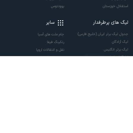
استقلال خوزستان
یوونتوس
لیگ های پرطرفدار
سایر
جدول لیگ برتر ایران (خلیج فارس)
جام ملت های آسیا
لیگ آزادگان
رنکینگ فیفا
لیگ برتر انگلیس
نقل و انتقالات اروپا
لالیگا اسپانیا
نقل و انتقالات ایران
سری آ ایتالیا
پاری سن ژرمن
لیگ قهرمانان اروپا
لیگ نخبگان آسیا
لیگ قهرمانان آسیا دو
لیگ برتر فوتسال