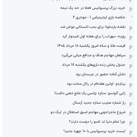
خرید بزرگ پرسپولیس فعلا در حد یک نیمه
خلاصه بازی اینترمیامی 1 - مونتری 2
نقشه بارسلونا برای بمب تابستانی عوض شد
روزبه، سهراب را برای هفته اول امیدوار کرد
قیمت طلا و سکه امروز یکشنبه ۱۸ مرداد ۱۴۰۵
سپاهان مهاجم هدف و مدافع میانی می‌گیرد
جدول پخش زنده بازی‌های یکشنبه 18 مرداد
دشان آماده حضور در عربستان بود
برناردو: اولین هفته‌ام در رئال سخت بود
ژابی آلونسو: ستاره چلسی یک مانع ذهنی داشت!
راز شماره عجیب ستاره جدید آرسنال
شروع ماجراجویی مهاجم اسبق استقلال در لیگ دو
چرا تمام دنیا تد لاسو را دوست دارند؟
لیست خرید پرسپولیس با 10 چهره جدید!