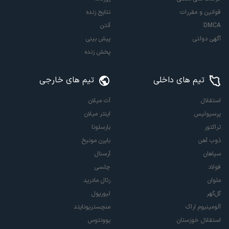
قوانین و مقررات
نتایج زنده
DMCA
آنتن
آگهی دولتی
پیش بینی
پخش زنده
تیم های داخلی
تیم های خارجی
استقلال
آث میلان
پرسپولیس
اینتر میلان
تراکتور
بارسلونا
ذوب آهن
بایرن مونیخ
سپاهان
آرسنال
فولاد
چلسی
ملوان
رئال مادرید
گل‌گهر
لیورپول
آلومینیوم اراک
منچستریونایتد
استقلال خوزستان
یوونتوس