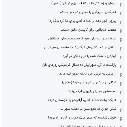
مهمان‌ ویژه نفتی‌ها در نقطه مرزی تهران! (عکس)
فابرگاس: مربیگری را مدیون دو نفر هستم
پیروز: فجر بعد از خداحافظی برای مذاکره زنگ زد!
مقصد آمریکایی برای کاپیتان سابق اسپانیا
نسخه سهراب برای عبور از محدودیت‌های استقلال
انتقال بزرگ ارتشی‌های لیگ یک به مقصد پرسپولیس
گواردیولا اشک همه را در رختکن در آورد
بازگشت با گل، سهرابیان به دنبال فراموشی روزهای تلخ
از عرش به فرش: مرد نابغه‌ بدون تیم ماند
شکاری از پیکان بی ام و می‌سازد! (عکس)
اسلامشهر میزبان بازیهای لیگ برتر؟
فلیک: وقت خداحافظی، آرائوخو را خوشحال دیدم!
شش جوان کم نام‌و‌نشان در نقشه سهراب
خوش شانسم که هنوز می‌توانم بازی کن و راه بروم!
پیروز: بیرانوند را دوست دارم اما اشتباه کرد