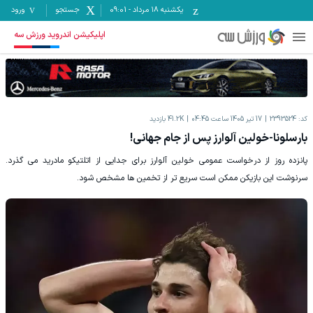
یکشنبه ۱۸ مرداد
-
09:01
جستجو
ورود
اپلیکیشن اندروید ورزش سه
کد:
2393524
17 تیر 1405 ساعت 04:45
41.2K
بازدید
بارسلونا-خولین آلوارز پس از جام جهانی!
پانزده روز از درخواست عمومی خولین آلوارز برای جدایی از اتلتیکو مادرید می گذرد.
سرنوشت این بازیکن ممکن است سریع تر از تخمین ها مشخص شود.