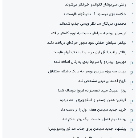
وقتی ملی‌پوشان تکواندو خبرنگار می‌شوند
خلاصه بازی بارسلونا 1 - ناتینگهام فارست 0
محمدی: بازیکنان مد نظر ویسی جذب شده‌اند
کریمیان: بودجه سپاهان نسبت به تورم کاهش یافته
نیکفر: سپاهان حقش نبود مجوز حرفه‌ای دریافت نکند
پنالتی رافینیا؛ گل اول بارسلونا به ناتینگهام فارست
مورینیو: برناردو با شرایط بدی به رئال اضافه شده
مهلت سه روزه سازمان بورس به مالک باشگاه استقلال
تاریخ احتمالی دربی مشخص شد
برنز المپیک مبینا نعمت‌زاده امروز دوساله شد!
قربانی: همان اوسمار و اسکوچیچ را هم بردیم
خرید جدید سپاهان هفته اول را از دست داد
برنامه نیم فصل نخست لیگ برتر اعلام شد
پیشنهاد جدید سپاهان برای جذب مدافع پرسپولیس!