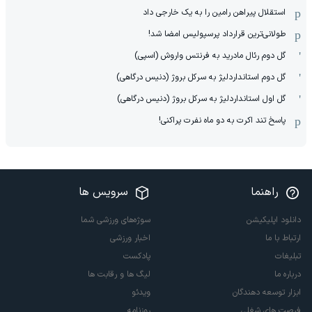
استقلال پیراهن رامین را به یک خارجی داد
طولانی‌ترین قرارداد پرسپولیس امضا شد!
گل دوم رئال مادرید به فرنتس واروش (اسپی)
گل دوم استانداردلیژ به سرکل بروژ (دنیس درگاهی)
گل اول استانداردلیژ به سرکل بروژ (دنیس درگاهی)
پاسخ تند اکرت به دو ماه نفرت پراکنی!
راهنما
سرویس ها
دانلود اپلیکیشن
سوژه‌های ورزشی شما
ارتباط با ما
اخبار ورزشی
تبلیغات
پادکست
درباره ما
لیگ ها و رقابت ها
ابزار توسعه دهندگان
ویدئو
فرصت های شغلی
روزنامه