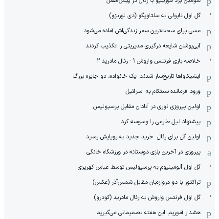
سومین برد مورینیو با رئال در پیش‌فصل
گل اول ناپولی به سلتاویگو (دی لورنزو)
مسی برای سخت‌ترین سفر زندگی‌اش آماده می‌شود
آبی‌پوشان شایعه درگیری مدیریتی را تکذیب کردند
خلاصه بازی فرنتس واروش 1 - رئال مادرید 2
ایشیکاوا‌ها تاریخ‌ساز شدند: یک خانواده، دو جایزه بزرگ
ورود فرمانده سنتکام به اسرائیل
اولین پیروزی نوری در آبادان مقابل پرسپولیس
پیشنهاد لیل طارمی را وسوسه کرد
اولین گل برای رئال: خرید جدید به رویایش رسید
پیروزی در آخرین بازی دوستانه در ورزشگاه خانگی
گل اول آلومینیوم به پرسپولیس توسط عباس کهریزی
تراکتور با دو دروازه‌بان مقابل شمس‌آذر (عکس)
گل اول فرنتس واروش به رئال مادرید (کودرو)
هشدار آموریم: این هفته تصمیماتی می‌گیریم