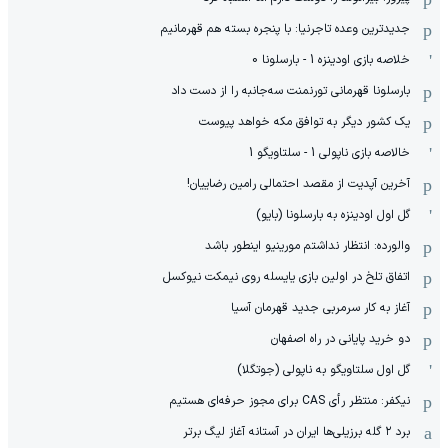
جدیدترین وعده تاجرنیا: با پنجره بسته هم قهرمانیم
خلاصه بازی اودینزه 1 - بارسلونا 0
بارسلونا قهرمانی تورنمنت سه‌جانبه را از دست داد
یک کشور دیگر به توافق مکه خواهد پیوست
خالاصه بازی ناپولی 1 - سلتاویگو 1
آخرین آپدیت از مقصد احتمالی رامین رضاییان!
گل اول اودینزه به بارسلونا (بایو)
والورده: انتظار نداشتم مورینیو اینطور باشد
اتفاق تلخ در اولین بازی یایسله روی نیمکت نیوکسل
آغاز به کار سرمربی جدید قهرمان آسیا
دو خرید پایانی در راه اصفهان
گل اول سلتاویگو به ناپولی (جوتگلا)
نیکفر: منتظر رأی CAS برای مجوز حرفه‌ای هستیم
برد ۲ گله برزیلی‌ها ایران در آستانه آغاز لیگ برتر