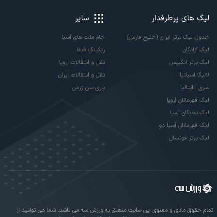
لیگ های پرطرفدار
سایر
جدول لیگ برتر ایران (خلیج فارس)
جام ملت های آسیا
لیگ آزادگان
رنکینگ فیفا
لیگ برتر انگلیس
نقل و انتقالات اروپا
لالیگا اسپانیا
نقل و انتقالات ایران
سری آ ایتالیا
پاری سن ژرمن
لیگ قهرمانان اروپا
لیگ نخبگان آسیا
لیگ قهرمانان آسیا دو
لیگ برتر فوتسال
تمام حقوق مادی و معنوی این سایت متعلق به ورزش سه می باشد. شما می توانید از