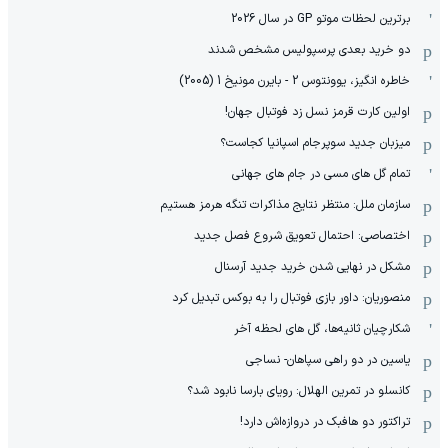
برترین لحظات موتو GP در سال 2026
دو خرید بعدی پرسپولیس مشخص شدند
خاطره انگیز، یوونتوس 2 - بایرن مونیخ 1 (2005)
اولین کارت قرمز نسل زد فوتبال جهان!
میزبان جدید سوپرجام اسپانیا کجاست؟
تمام گل های مسی در جام های جهانی
سازمان ملل: منتظر نتایج مذاکرات تنگه هرمز هستیم
اختصاصی: احتمال تعویق شروع فصل جدید
مشکل در نهایی شدن خرید جدید آرسنال
منصوریان: داور بازی فوتبال را به بوکس تبدیل کرد
شکارچیان ثانیه‌ها، گل های لحظه آخر
یاسین در دو راهی سپاهان- نساجی
کانسلو در تمرین الهلال: رویای بارسا نابود شد؟
تراکتور دو هافبک در دروازه‌اش دارد!