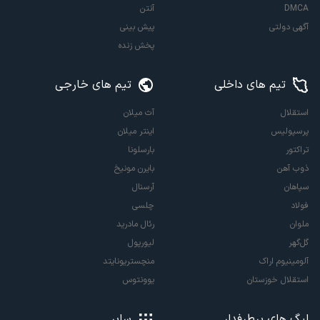
DMCA
آنتن
آگهی دولتی
پیش بینی
پخش زنده
تیم های داخلی
تیم های خارجی
استقلال
آث میلان
پرسپولیس
اینتر میلان
تراکتور
بارسلونا
ذوب آهن
بایرن مونیخ
سپاهان
آرسنال
فولاد
چلسی
ملوان
رئال مادرید
گل‌گهر
لیورپول
آلومینیوم اراک
منچستریونایتد
استقلال خوزستان
یوونتوس
لیگ های پرطرفدار
سایر