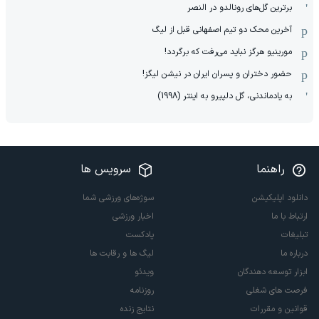
برترین گل‌های رونالدو در النصر
آخرین محک دو تیم اصفهانی قبل از لیگ
مورینیو هرگز نباید می‌رفت که برگردد!
حضور دختران و پسران ایران در نیشن لیگز!
به یادماندنی، گل دلپیرو به اینتر (1998)
راهنما
سرویس ها
دانلود اپلیکیشن
سوژه‌های ورزشی شما
ارتباط با ما
اخبار ورزشی
تبلیغات
پادکست
درباره ما
لیگ ها و رقابت ها
ابزار توسعه دهندگان
ویدئو
فرصت های شغلی
روزنامه
قوانین و مقررات
نتایج زنده