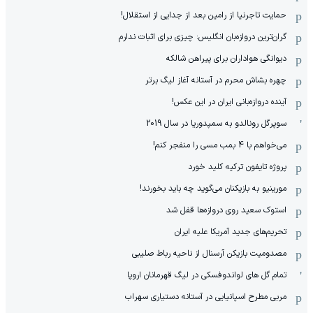
حمایت تاجرنیا از رامین بعد از جدایی از استقلال!
گران‌ترین دروازه‌بان انگلیس: چیزی برای اثبات ندارم
دیوانگی هواداران برای پیراهن شالکه
چهره بشاش محرم در آستانه آغاز لیگ برتر
آینده دروازه‌بانی ایران در این عکس!
سوپرگل رونالدو به سمپدوریا در سال 2019
می‌خواهم با 4 بمب مسی را منفجر کنم!
پروژه تایفون ترکیه کلید خورد
مورینیو به بازیکنان می‌گوید چه باید بخورند!
استوک سعید روی دروازه‌ها قفل شد
تحریم‌های جدید آمریکا علیه ایران
مصدومیت بازیکن آرسنال از ناحیه رباط صلیبی
تمام گل های لواندوفسکی در لیگ قهرمانان اروپا
مربی مطرح اسپانیایی در آستانه دستیاری سهراب