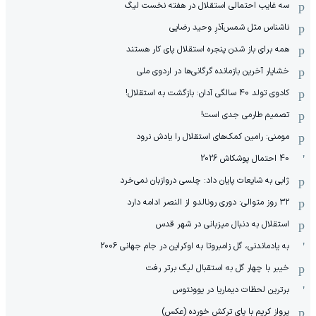
سه غایب احتمالی استقلال در هفته نخست لیگ
ناشناس مثل شمس‌آذرِ وحید رضایی
همه برای باز شدن پنجره استقلال پای کار هستند
خشایار آخرین بازمانده گرگانی‌ها در اردوی ملی
کادوی تولد 40 سالگی آدان: بازگشت به استقلال!
تصمیم طارمی جدی است!
مومنی: رامین کمک‌های استقلال را یادش نرود
40 احتمال پوشکاش 2026
ژابی به شایعات پایان داد: چلسی دروازبان نمی‌خرد
۳۲ روز متوالی: دوری رونالدو از النصر ادامه دارد
استقلال به دنبال میزبانی در شهر قدس
به یادماندنی، گل زامبروتا به اوکراین در جام جهانی 2006
خیبر با چهار گل به استقبال لیگ برتر رفت
برترین لحظات دیماریا در یوونتوس
پرواز کریم با پای ترکش خورده (عکس)