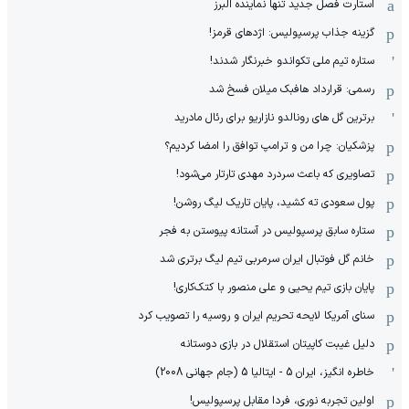
استارت فصل جدید تنها نماینده البرز
گزینه جذاب پرسپولیس: اژدهای قرمز!
ستاره تیم ملی تکواندو خبرنگار شدند!
رسمی: قرارداد هافبک میلان فسخ شد
برترین گل های رونالدو نازاریو برای رئال مادرید
پزشکیان: چرا من و ترامپ توافق را امضا کردیم؟
تصاویری که باعث سردرد مهدی تارتار می‌شود!
پول سعودی ته کشید، پایان تاریک لیگ روشن!
ستاره سابق پرسپولیس در آستانه پیوستن به فجر
خانم گل فوتبال ایران سرمربی تیم لیگ برتری شد
پایان بازی تیم یحیی و علی منصور با کتک‌کاری!
سنای آمریکا لایحه تحریم ایران و روسیه را تصویب کرد
دلیل غیبت کاپیتان استقلال در بازی دوستانه
خاطره انگیز، ایران 5 - ایتالیا 5 (جام جهانی 2008)
اولین تجربه نوری، فردا مقابل پرسپولیس!