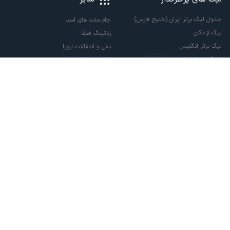
جدول لیگ برتر ایران (خلیج فارس)
جام ملت های آسیا
لیگ آزادگان
رنکینگ فیفا
لیگ برتر انگلیس
نقل و انتقالات اروپا
لالیگا اسپانیا
نقل و انتقالات ایران
سری آ ایتالیا
پاری سن ژرمن
لیگ قهرمانان اروپا
لیگ نخبگان آسیا
لیگ قهرمانان آسیا دو
لیگ برتر فوتسال
تمام حقوق مادی و معنوی این سایت متعلق به ورزش سه می باشد. شما می توانید از
سایت ورزش سه در صورت پذیرش موافقت نامه کاربری استفاده نمایید.