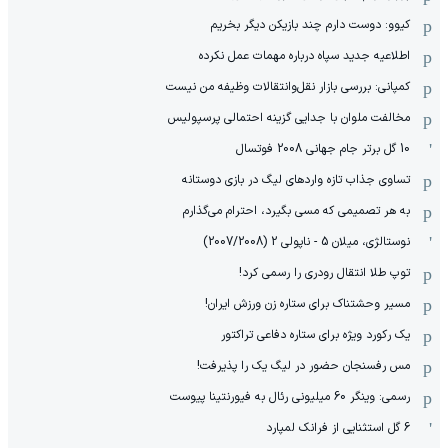
کیوو: دوست دارم چند بازیکن دیگر بخریم
اطلاعیه جدید سپاه درباره مهمات عمل نکرده
کمپانی: بررسی بازار نقل‌وانتقالات وظیفه من نیست
مخالفت ملوان با جدایی گزینه احتمالی پرسپولیس
10 گل برتر جام جهانی 2008 فوتسال
تساوی جذاب تازه واردهای لیگ در بازی دوستانه
به هر تصمیمی که مسی بگیرد، احترام می‌گذارم
نوستالژی، میلان 5 - ناپولی 2 (2007/2008)
توپ طلا انتقال رودری را رسمی کرد!
مسیر وحشتناک برای ستاره زن ورزش ایران!
یک رکورد ویژه برای ستاره دفاعی تراکتور
مس رفسنجان حضور در لیگ یک را پذیرفت!
رسمی: وینگر 60 میلیونی رئال به فیورنتینا پیوست
6 گل استثنایی از فرانک لمپارد