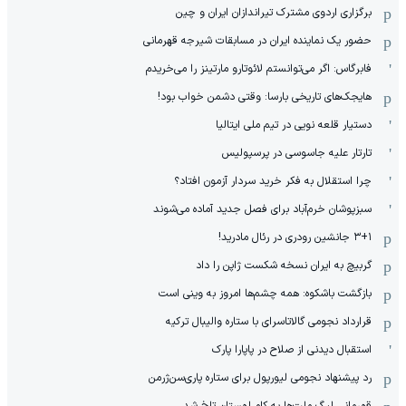
برگزاری اردوی مشترک تیراندازان ایران و چین
حضور یک نماینده ایران در مسابقات شیرجه قهرمانی
فابرگاس: اگر می‌توانستم لائوتارو مارتینز را می‌خریدم
هایجک‌های تاریخی بارسا: وقتی دشمن خواب بود!
دستیار قلعه نویی در تیم ملی ایتالیا
تارتار علیه جاسوسی در پرسپولیس
چرا استقلال به فکر خرید سردار آزمون افتاد؟
سبزپوشان خرم‌آباد برای فصل جدید آماده می‌شوند
۳+۱ جانشین رودری در رئال مادرید!
گربیچ به ایران نسخه شکست ژاپن را داد
بازگشت باشکوه: همه چشم‌ها امروز به وینی است
قرارداد نجومی گالاتاسرای با ستاره والیبال ترکیه
استقبال دیدنی از صلاح در پاپارا پارک
رد پیشنهاد نجومی لیورپول برای ستاره پاری‌سن‌ژرمن
قهرمانی لیگ ملت‌ها به کام لهستان تلخ شد