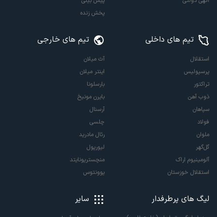
آگهی دولتی
پیش بینی
پخش زنده
تیم های داخلی
تیم های خارجی
استقلال
آث میلان
پرسپولیس
اینتر میلان
تراکتور
بارسلونا
ذوب آهن
بایرن مونیخ
سپاهان
آرسنال
فولاد
چلسی
ملوان
رئال مادرید
گل‌گهر
لیورپول
آلومینیوم اراک
منچستریونایتد
استقلال خوزستان
یوونتوس
لیگ های پرطرفدار
سایر