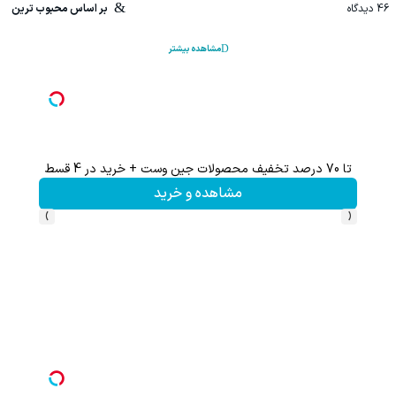
46
دیدگاه
بر اساس محبوب ترین
مشاهده بیشتر
تا 70 درصد تخفیف محصولات جین وست + خرید در 4 قسط
این پک 
مشاهده و خرید
›
‹