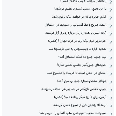
زاده‌عطار بازوبند را پس گرفت (عکس)
با این وضع، سیتی ششم یا هفتم می‌شود!
قشم جزیره‌ای که می‌خواهد لیگ برتری شود
انتقاد صریح واعظ آشتیانی از مدیریت در استقلال
آنچه بیش از همه رئال را درباره رودری آزار می‌دهد
جوانترین تیم لیگ برتر در غرب تهران ! (عکس)
تمدید قرارداد وینیسیوس به ضرر بارسلونا شد
تیم جدید جنپو به کمک استقلال آمد؟
خریدهای جنون‌آمیز چلسی تمامی ندارد!
امضای مرا جعل کردند تا قرارداد را منسوخ کنند
موناکو مشتری ستاره جنجالی سری آ شد
چینی: بعضی بازیکنان در حد پیراهن استقلال نبودند
آزمون برای 7 روز دیگر برنامه دارد! (عکس)
ایستگاه پزشکی قبل از شروع فصل آبی شد
سرنوشت عجیب: هیچکس ستاره آلمانی را نمی‌خواهد!