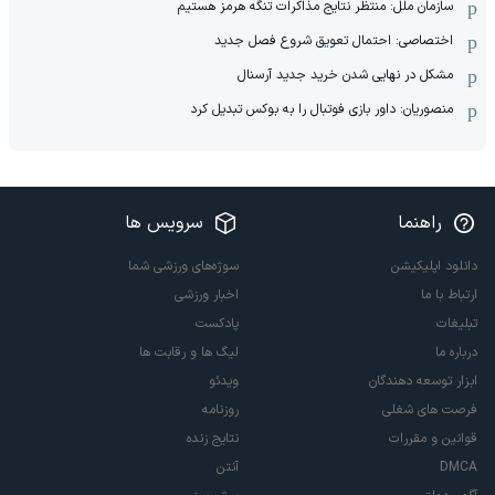
سازمان ملل: منتظر نتایج مذاکرات تنگه هرمز هستیم
اختصاصی: احتمال تعویق شروع فصل جدید
مشکل در نهایی شدن خرید جدید آرسنال
منصوریان: داور بازی فوتبال را به بوکس تبدیل کرد
راهنما
سرویس ها
دانلود اپلیکیشن
سوژه‌های ورزشی شما
ارتباط با ما
اخبار ورزشی
تبلیغات
پادکست
درباره ما
لیگ ها و رقابت ها
ابزار توسعه دهندگان
ویدئو
فرصت های شغلی
روزنامه
قوانین و مقررات
نتایج زنده
DMCA
آنتن