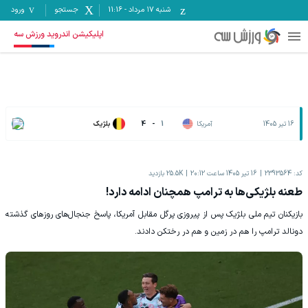
شنبه ۱۷ مرداد
-
11:16
جستجو
ورود
اپلیکیشن اندروید ورزش سه
16 تیر 1405
آمریکا
1
-
4
بلژیک
کد:
2393564
16 تیر 1405 ساعت 20:12
25.5K
بازدید
طعنه بلژیکی‌ها به ترامپ همچنان ادامه دارد!
بازیکنان تیم ملی بلژیک پس از پیروزی پرگل مقابل آمریکا، پاسخ جنجال‌های روزهای گذشته
دونالد ترامپ را هم در زمین و هم در رختکن دادند.