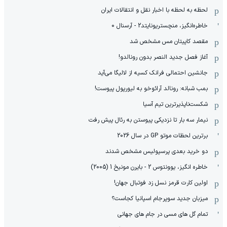
لحظه به لحظه با اخبار نقل و انتقالات ایران
خاطره‌انگیز، منچستریونایتد2 - آرسنال 0
مقصد کاپیتان مس مشخص شد
آغاز فصل جدید النصر بدون رونالدو!
جانشین احتمالی فرانک کسیه از لالیگا می‌آید
بمب شبانه: رونالد آرائوخو به لیورپول پیوست!
شکست‌ناپذیرترین تیم آسیا
نیمار سه بار تا نزدیکی پیوستن به رئال پیش رفت
برترین لحظات موتو GP در سال 2026
دو خرید بعدی پرسپولیس مشخص شدند
خاطره انگیز، یوونتوس 2 - بایرن مونیخ 1 (2005)
اولین کارت قرمز نسل زد فوتبال جهان!
میزبان جدید سوپرجام اسپانیا کجاست؟
تمام گل های مسی در جام های جهانی