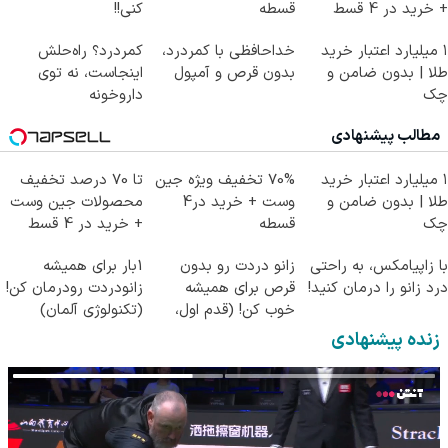
+ خرید در 4 قسط
قسطه
کنی!!
۱ میلیارد اعتبار خرید
خداحافظی با کمردرد،
کمردرد؟ راه‌حلش
طلا | بدون ضامن و
بدون قرص و آمپول
اینجاست، نه توی
چک
داروخونه
مطالب پیشنهادی
۱ میلیارد اعتبار خرید
70% تخفیف ویژه جین
تا 70 درصد تخفیف
طلا | بدون ضامن و
وست + خرید در4
محصولات جین وست
چک
قسطه
+ خرید در 4 قسط
با زاپیامکس، به راحتی
زانو دردت رو بدون
1بار برای همیشه
درد زانو را درمان کنید!
قرص برای همیشه
زانودردت رودرمان کن!
خوب کن! (قدم اول،
(تکنولوژی آلمان)
پرسش‌نامه)
◂پرسشنامه▸
زنده پیشنهادی