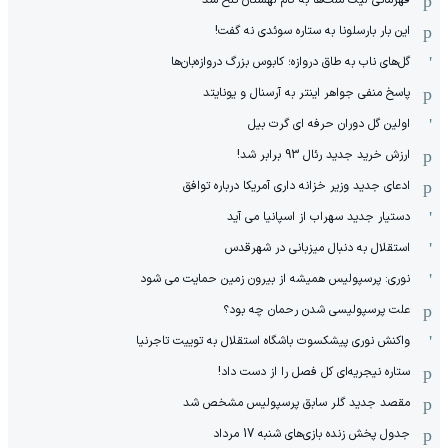
این بار بارسلونا به ستاره سوئدی نه گفت!
گل‌های ناب به طاق دروازه؛ کابوس بزرگ دروازه‌بان‌ها
پاسخ منفی جواهر اینتر به آرسنال و یونایتد
اولین گل دوران حرفه ای گرت بیل
ارزش خرید جدید رئال 93 برابر شد!
ادعای جدید وزیر خزانه داری آمریکا درباره توافق
دستیار جدید سهراب از اسپانیا می آید
استقلال به دنبال میزبانی در شهرقدس
نوری: پرسپولیس همیشه از بیرون زمین حمایت می شود
علت پرسپولیسی شدن رحمان چه بود؟
واکنش نوری پیشکسوت باشگاه استقلال به توییت تاجرنیا
ستاره نیجریه‌ای کل فصل را از دست داد!
مقصد جدید گلر سابق پرسپولیس مشخص شد
جدول پخش زنده بازی‌های شنبه 17 مرداد