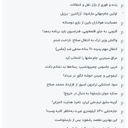
زنده و فوری از بازار نقل و انتقالات
اولین جام‌جهانی مارادونا، آرژانتین - برزیل
عصبانیت هواداران بایرن از بازی دوستانه
آشوبی: به جای قلعه‌نویی، فدراسیون باید برنامه بدهد!
واکنش وزیر ترک به انتقال صلاح: ناراحت شدم
انتقال مهم پدیده 20 ساله منتفی شد (عکس)
عراق سرمربی جام ملتها را انتخاب کرد
مربی جاسوس چمپیونشیپ: رسانه‌ها بد نشانم دادند
لیموچی و چیدن خوشه انگور در مرداد!
سود استثنایی ترابزون اسپور از قرارداد محمد صلاح
ستاره جوان بارسلونا به دنبال در خروج!
گزینه سابق تیم ملی ایران، نامزد هدایت الجزایر!
جابه‌جایی ۸۳۰ کیلومتری غیرت به‌خاطر کانیه وست!
این بهترین مقصد رشفورد پس از بارسلوناست