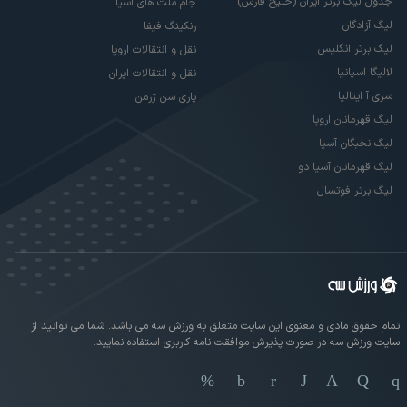
جدول لیگ برتر ایران (خلیج فارس)
جام ملت های آسیا
لیگ آزادگان
رنکینگ فیفا
لیگ برتر انگلیس
نقل و انتقالات اروپا
لالیگا اسپانیا
نقل و انتقالات ایران
سری آ ایتالیا
پاری سن ژرمن
لیگ قهرمانان اروپا
لیگ نخبگان آسیا
لیگ قهرمانان آسیا دو
لیگ برتر فوتسال
تمام حقوق مادی و معنوی این سایت متعلق به ورزش سه می باشد. شما می توانید از
سایت ورزش سه در صورت پذیرش موافقت نامه کاربری استفاده نمایید.