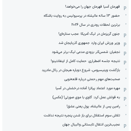
قهرمان آسیا قهرمان جهان را می‌خواهد!
حضور 13 ساله عالیشاه در پرسپولیس به روایت باشگاه
برترین لحظات رودری در سال 2026
جنون گریزمان در لیگ آمریکا: عجب ستاره‌ای!
وزیر ورزش ایران وارد جمهوری آذربایجان شد
نجفیان: شمس‌آذر بزودی مدعی لیگ برتر می‌شود
نتیجه جلسه اضطراری: حمایت کامل از اینفانتینو!
بازگشت وینیسیوس، شروع دوباره هیجان در رئال مادرید
صحبت‌های مهم رحمتی درباره قلعه‌نویی
مهره مورد اعتماد پیاتزا آماده درخشش در آسیا
به قولش عمل کرد: گاوی با موی صورتی! (عکس)
رامین پس از عالیشاه، پول یعنی عشق!
تلاش سوم استقلال برای باز شدن پنجره نتیجه نداشت
عجیب‌ترین انتقال تابستانی والیبال جهان