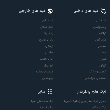
تیم های داخلی
تیم های خارجی
استقلال
آث میلان
پرسپولیس
اینتر میلان
تراکتور
بارسلونا
ذوب آهن
بایرن مونیخ
سپاهان
آرسنال
فولاد
چلسی
ملوان
رئال مادرید
گل‌گهر
لیورپول
آلومینیوم اراک
منچستریونایتد
استقلال خوزستان
یوونتوس
لیگ های پرطرفدار
سایر
جدول لیگ برتر ایران (خلیج فارس)
جام ملت های آسیا
لیگ آزادگان
رنکینگ فیفا