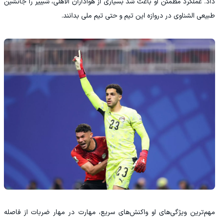
داد. عملکرد مطمئن او باعث شد بسیاری از هواداران الاهلی، شبییر را جانشین
طبیعی الشناوی در دروازه این تیم و حتی تیم ملی بدانند.
مهم‌ترین ویژگی‌های او واکنش‌های سریع، مهارت در مهار ضربات از فاصله