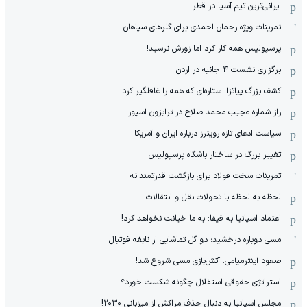
ایرانی‌ترین تیم آسیا در قطر
تمرینات ویژه رحمان احمدی برای گلرهای سپاهان
پرسپولیس همه کار کرد اما زورش نرسید!
برگزاری نشست ۴ جانبه در اردن
کشف بزرگ پیاتزا: ستاره‌ای که همه را غافلگیر کرد
راز شماره عجیب محمد صلاح در ترابزون اسپور
سیاست ادعای تازه رویترز درباره ایران و آمریکا
تغییر بزرگ در ساختار باشگاه پرسپولیس
تمرینات سخت فولاد برای بازگشت قدرتمندانه
لحظه به لحظه با تحولات نقل و انتقالات
اعتماد اسپانیا به فیفا: به ما خیانت نخواهد کرد!
مسی دوباره درخشید؛ دو گل تماشایی از نابغه فوتبال
صعود اینترمیامی: آتش‌بازی مسی شروع شد!
استراتژی حقوقی استقلال چگونه شکست خورد؟
مجلس اسپانیا به دنبال حذف مراکش از میزبانی ۲۰۳۰!