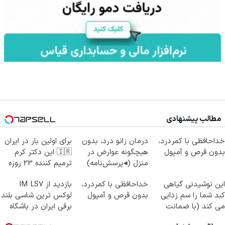
مطالب پیشنهادی
خداحافظی با کمردرد،
درمان زانو درد، بدون
برای اولین بار در ایران
بدون قرص و آمپول
هیچگونه عوارض در
🇮🇷 این دکتر کرم
منزل (◂پرسش‌نامه)
ترمیم کننده 23 روزه
ساخت!
این نوشیدنی گیاهی
خداحافظی با کمردرد،
بازدید از IM LS7
کبد شما را سم زدایی
بدون قرص و آمپول
لوکس ترین شاسی بلند
می کند (با ضمانت
برقی ایران در باشگاه
مرجوعی)
انقلاب