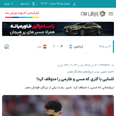
پنجشنبه ۱۵ مرداد
-
13:17
جستجو
ورود
اپلیکیشن اندروید ورزش سه
16 تیر 1405
آرژانتین
3
-
2
مصر
کد:
2393567
16 تیر 1405 ساعت 20:33
13K
بازدید
احمد شبیر، پسر دروازه‌بان ماندگار مصر
آشنایی با گلری که مسی و طارمی را متوقف کرد!
دروازه‌بانی که مسی را متوقف کرد؛ شبیر، وارث یکی از بزرگان فوتبال مصر