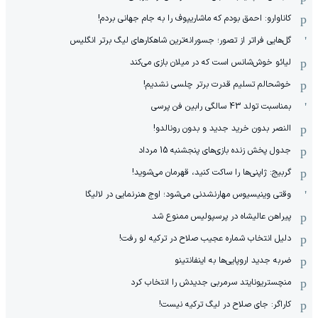
کاناوارو: احمق بودم که ماشاریپوف را به جام جهانی بردم!
گل‌هایی فراتر از تصور؛ جسورانه‌ترین شاهکارهای لیگ برتر انگلیس
لیائو خوش‌شانس است که در میلان بازی می‌کند
خوشحالم تسلیم قدرت برتر چلسی نشدیم!
بمناسبت تولد 43 سالگی رابین فن پرسی
النصر بدون خرید جدید و بدون رونالدو!
جدول پخش زنده بازی‌های پنجشنبه 15 مرداد
گربیج: ژاپنی‌ها را ساکت کنید، قهرمان می‌شوید!
وقتی وینیسیوس مهارنشدنی می‌شود؛ اوج هنرنمایی در لالیگا
پیراهن عالیشاه در پرسپولیس ممنوع شد
دلیل انتخاب شماره عجیب صلاح در ترکیه لو رفت!
ضربه جدید اروپایی‌ها به اینفانتینو
منچستریونایتد سرمربی جدیدش را انتخاب کرد
کاراگر: جای صلاح در لیگ ترکیه نیست!