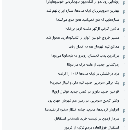
رونمایی رونالدو از کلکسیون باورنکردنی خودروهایش!
بهترین سرویس‌زنان لیگ ملت‌ها: ستاره ایران نهم شد
ستاره‌هایی که باور نمی‌کنید هنوز بازی می‌کنند!
ماشین گلزنی گل‌گهر مثلث قرمز پررنگ!
مسیر خروج خولین آلوارز از اتلتیکومادرید هموار شد
مدافع تیم قهرمان هم به آبادان رفت
بزرگترین بمب تابستان: رودری به بارسلونا می‌رود!
رمزگشایی جدید از علت مرگ مارادونا!
مزد درخشش در لیگ ملت‌ها ٢٠٢۶ را گرفت
یک ایرانی سرمربی جدید تیم ملی والیبال نیجریه!
قوانین جدید داوری در فصل جدید فوتبال اروپا!
وقتی گربیج سرمربی، در زمین هم قهرمان جهان بود
افزایش تردیدها: مادرید چشم انتظار ستاره گرانقیمت!
سردار آزمون در لیست خرید تابستانی استقلال!
استقبال فوق‌‌العاده مردم ترکیه از فرعون