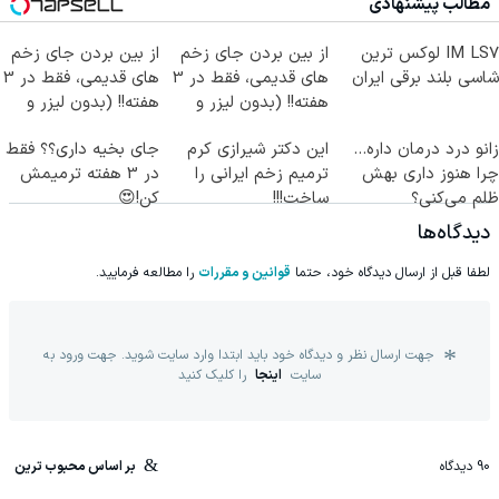
مطالب پیشنهادی
IM LS7 لوکس ترین
از بین بردن جای زخم
از بین بردن جای زخم
شاسی بلند برقی ایران
های قدیمی، فقط در 3
های قدیمی، فقط در 3
هفته!! (بدون لیزر و
هفته!! (بدون لیزر و
جراحی)
جراحی)
زانو درد درمان داره…
این دکتر شیرازی کرم
جای بخیه داری؟؟ فقط
چرا هنوز داری بهش
ترمیم زخم ایرانی را
در 3 هفته ترمیمش
ظلم می‌کنی؟
ساخت!!!
کن!😍
دیدگاه‌ها
لطفا قبل از ارسال دیدگاه خود، حتما
قوانین و مقررات
را مطالعه فرمایید.
جهت ارسال نظر و دیدگاه خود باید ابتدا وارد سایت شوید. جهت ورود به
سایت
اینجا
را کلیک کنید
90
دیدگاه
بر اساس محبوب ترین