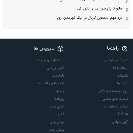
مایورکا پاری‌سن‌ژرمن را نابود کرد
برد مهم اسماعیل کارتال در لیگ قهرمانان اروپا
راهنما
سرویس ها
دانلود اپلیکیشن
سوژه‌های ورزشی شما
ارتباط با ما
اخبار ورزشی
تبلیغات
پادکست
درباره ما
لیگ ها و رقابت ها
ابزار توسعه دهندگان
ویدئو
فرصت های شغلی
روزنامه
قوانین و مقررات
نتایج زنده
DMCA
آنتن
آگهی دولتی
پیش بینی
پخش زنده