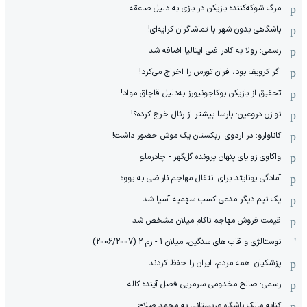
مرگ شوکه‌کننده بازیکن در بازی به دلیل صاعقه
باشگاهی بدون شهر با تماشاگران کرایه‌ای!
رسمی: زولا به کادر فنی ایتالیا اضافه شد
اگر کرویف بود، فران تورس را اخراج می‌کرد!
تحقیق از بازیکن بوکاجونیورز به‌دلیل قاچاق مواد!
توازن دروغین: بارسا بیشتر از رئال خرج کرده؟!
کاناوارو: در اردوی ازبکستان یک موش حضور داشت!
واکاوی زوایای پنهان پرونده گل‌گهر - چادرملو
آمادگی یونایتد برای انتقال مهاجم ناراضی به یووه
یک تیم دیگر مدعی کسب سهمیه آسیا شد
قیمت فروش مهاجم ناکام میلان مشخص شد
نوستالژی و قاب های سنگین، میلان 1 - رم 2 (2006/2007)
پزشکیان: همه مردم، ایران را حفظ کردند
رسمی: صالح مخدومی سرمربی فصل آینده کاله
کنایه مالک باشگاه عربستانی به محمد صلاح