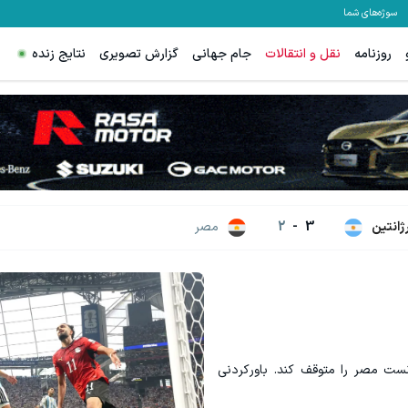
سوژه‌های شما
روزنامه
نقل و انتقالات
جام جهانی
گزارش تصویری
نتایج زنده
رژانتین
3
-
2
مصر
 گرفت. این بار حتی VAR هم نتوانست مصر را متوقف کند. باورکردنی