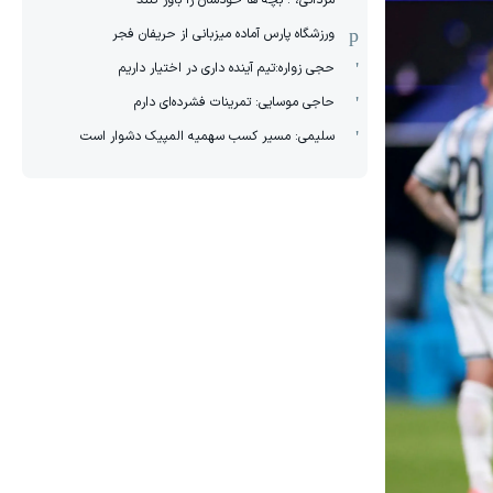
مردانی، : بچه ها خودشان را باور کنند
ورزشگاه پارس آماده میزبانی از حریفان فجر
حجی زواره:تیم آینده داری در اختیار داریم
حاجی موسایی: تمرینات فشرده‌ای دارم
سلیمی: مسیر کسب سهمیه المپیک دشوار است