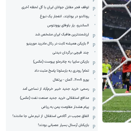
توقف فجر مقابل جوانان ایران با گل لحظه آخری
رونالدو در یونایتد، انفجار یک نبوغ
الساندرو، یار باوفای یوونتوس
ارزشمندترین هافبک ایران مشخص شد
6 بازیکن همیشه ثابت در رئال مادرید مورینیو
چند قیچی برگردان دیدنی
بازیکن سایپا به چادرملو پیوست (عکس)
تمام! رودری به بارسلونا پاسخ مثبت داد
یورو 2008، آلمان - پرتغال
رسمی: خرید جدید خیبر خرم‌آباد از نساجی آمد
مدافع استقلالی خرید جدید صنعت نفت (عکس)
پیام هشدار مقاومت یمن به ریاض
اتفاق عجیب در آکادمی استقلال: از تیم ملی جا ماندند!
بازیکنان آرسنال بسیار عصبانی بودند!