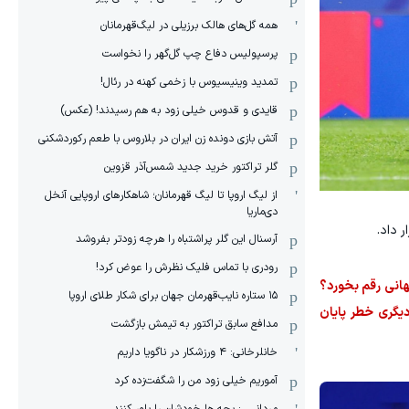
همه گل‌های هالک برزیلی در لیگ‌قهرمانان
پرسپولیس دفاع چپ گل‌گهر را نخواست
تمدید وینیسیوس با زخمی کهنه در رئال!
قایدی و قدوس خیلی زود به هم رسیدند! (عکس)
آتش بازی دونده زن ایران در بلاروس با طعم رکوردشکنی
گلر تراکتور خرید جدید شمس‌آذر قزوین
از لیگ اروپا تا لیگ قهرمانان؛ شاهکارهای اروپایی آنخل
دی‌ماریا
آرسنال این گلر پراشتباه را هرچه زودتر بفروشد
رودری با تماس فلیک نظرش را عوض کرد!
جهانی رقم بخورد؟
١۵ ستاره نایب‌قهرمان جهان برای شکار طلای اروپا
یگری خطر پایان
مدافع سابق تراکتور به تیمش بازگشت
خانلرخانی: ۴ ورزشکار در ناگویا داریم
آموریم خیلی زود من را شگفت‌زده کرد