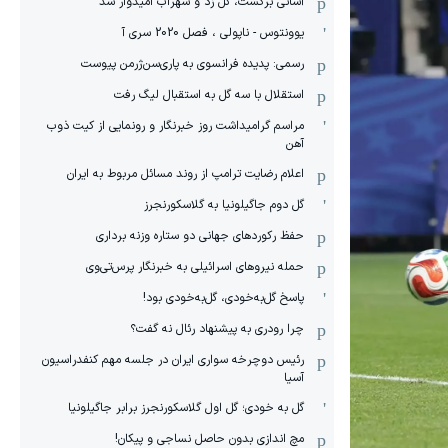
آسانی برگشت، گل زد و سهراب امیدوار شد
یوونتوس - ناپولی ، فصل 2020 سری آ
رسمی: پدیده فرانسوی به پاری‌سن‌ژرمن پیوست
استقلال با سه گل به استقبال لیگ رفت
مراسم گرامیداشت روز خبرنگار و رونمایی از کیت ذوب
آهن
اعلام رضایت ترامپ از روند مسائل مربوط به ایران
گل دوم جاگیلونیا به گلاسکورنجرز
حفظ رکوردهای جهانی دو ستاره وزنه برداری
حمله نیروهای اسرائیلی به خبرنگار پرس‌تی‌وی
پاسخ گل‌به‌خودی، گل‌به‌خودی بود!
چرا رودری به پیشنهاد رئال نه گفت؟
رئیس دوچرخه سواری ایران در جلسه مهم کنفدراسیون
آسیا
گل به خودی؛ گل اول گلاسکورنجرز برابر جاگیلونیا
مچ اندازی بدون حاصل نساجی و پیکان!