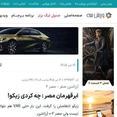
پیش بینی
اپلیکیشن ورزش سه
پخش زنده
اخبار ورزشی
پادکست
تماس با ما
تبلیغات
صفحه‌اصلی
جدول لیگ برتر
برنامه بــرجـــام
ویدیو
آ
16 تیر 1405
کد:
2393576
16 تیر 1405 ساعت 21:08
22K
بازدید
آرژانتین صفر – مصر 2
ابرقهرمان مصر : چه کردی زیکو!
زیکو انتقامش را
نیست ولی مصر 2-0 آرژانتین.