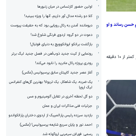
اولین حضور کارتساس در میان زنبورها
کلا دو‌ رشته مدال آور داریم، آنها را ویژه ببینید!
 حسن رساند و او
دیومانده: آمدن به رئال رویایی بود که به حقیقت پیوست
دعوت در دو گروه: اردوی فرنگی شلوغ شد!
بازگشت برانکو ایوانکوویچ به دنیای فوتبال!
رونمایی از کیت جدید ذوب‌آهن در فصل جدید لیگ برتر
این بار هم مهاجم مصر فرصت را از دست نداد. زیکو با یک ضربه محکم توپ را وارد دروازه امیلیانو مارتینز کرد و برای دومین بار در کمتر از ۱۰ دقیقه
رودری پروژه رئال مادرید را نابود می‌کند!
آغاز عصر جدید کاپیتان سابق پرسپولیس (عکس)
یک ضربه، یک شاهکار، یک تریولا! بهترین گل‌های کنفرانس
لیگ اروپا
دو گل لحظه آخری در تقابل آلومینیوم و مس
جزئیات فنی مذاکرات ایران و عمان
بازدید سرزده رئیس پارالمپیک از اردوی دختران پاراتکواندو
احمد نور و پایان سریع شایعه پرسپولیس! (عکس)
رسمی: فورلان سرمربی اروگوئه شد