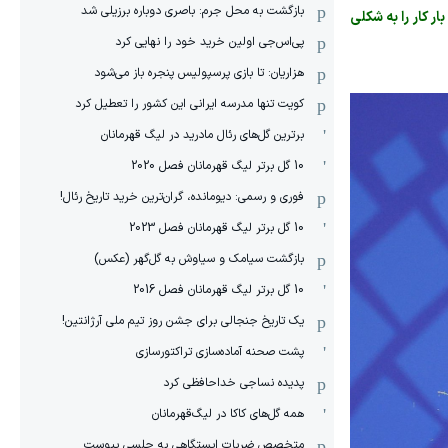
بازگشت به محل جرم: باصری دوباره برزیلی شد
با تصمیم VAR نیمه‌تمام مانده بود، این بار کار را به شکلی
پی‌اس‌جی اولین خرید خود را نهایی کرد
هزاریان: تا بازی پرسپولیس پنجره باز می‌شود
کویت تنها مدرسه ایرانی این کشور را تعطیل کرد
برترین گل‌های رئال مادرید در لیگ قهرمانان
10 گل برتر لیگ قهرمانان فصل 2020
فوری و رسمی: دیومانده، گران‌ترین خرید تاریخ رئال!
10 گل برتر لیگ قهرمانان فصل 2023
بازگشت سیامک و سیاوش به گل‌گهر (عکس)
10 گل برتر لیگ قهرمانان فصل 2016
یک تاریخ جنجالی برای جشن روز تیم ملی آرژانتین!
پشت صحنه آماده‌سازی تراکتورسازی
پدیده نساجی خداحافظی کرد
همه گل‌های کاکا در لیگ‌قهرمانان
متخصص ضربات ایستگاهی به چلسی پیوست