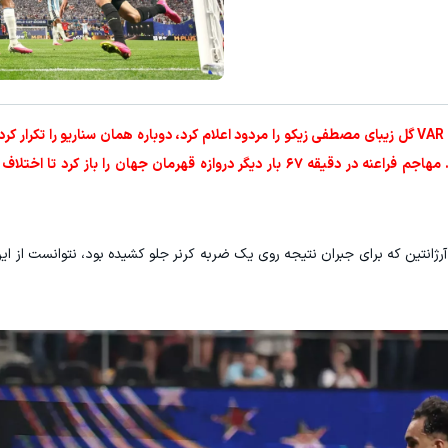
مصر تنها چند دقیقه پس از آنکه VAR گل زیبای مصطفی زیکو را مردود اعلام کرد، دوباره همان سناریو را تکر
این بار هیچ راهی برای نجات آرژانتین وجود نداشت. مهاجم فراعنه در دقیقه ۶۷ بار دیگر دروازه قهرمان جهان ر
 آرژانتین که برای جبران نتیجه روی یک ضربه کرنر جلو کشیده بود، نتوانست از ا