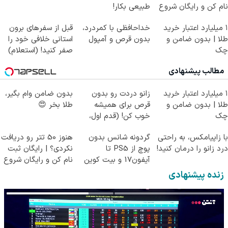
نام کن و رایگان شروع
طبیعی بکار!
کن!
۱ میلیارد اعتبار خرید
خداحافظی با کمردرد،
قبل از سفرهای برون
طلا | بدون ضامن و
بدون قرص و آمپول
استانی خلافی خود را
چک
صفر کنید! (استعلام)
مطالب پیشنهادی
۱ میلیارد اعتبار خرید
زانو دردت رو بدون
بدون ضامن وام بگیر،
طلا | بدون ضامن و
قرص برای همیشه
طلا بخر 😍
چک
خوب کن! (قدم اول،
پرسش‌نامه)
با زاپیامکس، به راحتی
گردونه شانس بدون
هنوز 50 تتر رو دریافت
درد زانو را درمان کنید!
پوچ از PS5 تا
نکردی؟ | رایگان ثبت
آیفون17 و بیت کوین
نام کن و رایگان شروع
🔥
کن!
زنده پیشنهادی