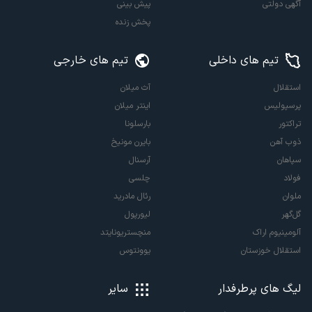
آگهی دولتی
پیش بینی
پخش زنده
تیم های داخلی
تیم های خارجی
استقلال
آث میلان
پرسپولیس
اینتر میلان
تراکتور
بارسلونا
ذوب آهن
بایرن مونیخ
سپاهان
آرسنال
فولاد
چلسی
ملوان
رئال مادرید
گل‌گهر
لیورپول
آلومینیوم اراک
منچستریونایتد
استقلال خوزستان
یوونتوس
لیگ های پرطرفدار
سایر