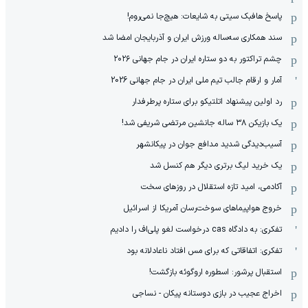
پاسخ هافبک سیتی به شایعات: هیچ‌جا نمی‌روم!
سند همکاری سه‌ساله‌ ‌ورزش ایران و آذربایجان امضا شد
چشم تراکتور به دو ستاره ایران در جام جهانی ۲۰۲۶
آمار و ارقام جالب تیم ملی ایران در جام جهانی 2026
رد اولین پیشنهاد اتلتیکو برای ستاره پرطرفدار
یک بازیکن ۳۸ ساله جانشین مرتضی شریفی شد!
آسیب‌دیدگی شدید مدافع جوان در پیکانشهر
یک خرید لیگ برتری دیگر هم کنسل شد
آکادمی، امید تازه استقلال در روزهای سخت
خروج هواپیماهای سوخت‌رسان آمریکا از اسرائیل
تفکری: به دادگاه cas درخواست لغو پلی‌اف را دادیم
تفکری: اتفاقاتی که برای مس افتاد ناعادلانه بود
استقبال پرشور: اسطوره اروگوئه بازگشت!
اخراج عجیب در بازی دوستانه پیکان - نساجی