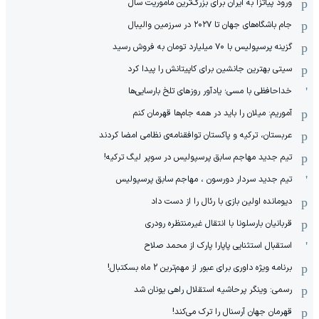
ورود پیاتزا به ایران برای بزرگ‌ترین ماموریت سال
جام باشگاه‌های جهان تا ۲۰۲۷ در سرزمین والیبال
گزینه پرسپولیس با ۷۰ میلیارد تومان به فروش رسید
سیتی بهترین جانشین برای کاپیتانش را پیدا کرد
خداحافظی با مسی؛ یادآور روزهای تلخ بارسایی‌ها
آموریم: میلان را باید در همه جام‌ها قهرمان کنم
عربستان، ترکیه و پاکستان توافقنامه‌ی نظامی امضا کردند
تیم جدید مهاجم سابق پرسپولیس در سوپر لیگ ترکیه!
تیم جدید سردار دورسون ، مهاجم سابق پرسپولیس
دیومانده اولین بازی با رئال را از دست داد
قربانیان بارسلونا با انتقال غیرمنتظره رودری
استقبال استثنایی پاپارا پارک از محمد صلاح
برنامه ویژه داوری برای عبور از مهم‌ترین 2 ماه بسکتبال!
رسمی: وینگر پرحاشیه استقلال راهی یونان شد
قهرمان جهان آرسنال را ترک می‌کند!