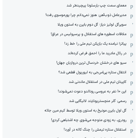
معمای سمت چپ بارسلونا پیچیده‌تر شد
مدیرعامل ذوب‌آهن: هنوز نمی‌دانم چرا پورموسوی رفت!
سوپرگل لوئیز دیاز؛ گل دوم بایرن به استون ویلا
ملاقات اسطوره های استقلال و پرسپولیس در عراق!
پیاتزا نیامده یک بازیکن تیم ملی را خط زد!
در رئال مادرید ما را احمق فرض کرده‌اند
سیو های درخشان خردسال ترین دروازبان جهان!
انتقال ستاره پی‌اس‌جی به لیورپول قطعی شد؟
کاپیتان تیم ملی در استقلال ماندنی شد
این 10 نفر به عروسی رونالدو دعوت نمی‌شوند!
رسمی: گلر منچستریونایتد لالیگایی شد
گل اول بایرن مونیخ به استون ویلا توسط کیم مین جائه
رودری، به زودی متوجه می‌شوی چه اشتباهی کردی!
استقلال ستاره تیمش را چنگ کاله در آورد!