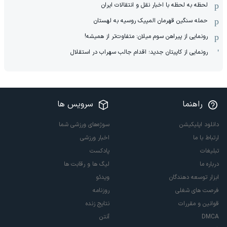
لحظه به لحظه با اخبار نقل و انتقالات ایران
حمله سنگین قهرمان المپیک روسیه به لهستان
رونمایی از پیراهن سوم میلان: متفاوت‌تر از همیشه!
رونمایی از کاپیتان جدید؛ اقدام جالب سهراب در استقلال
راهنما
سرویس ها
دانلود اپلیکیشن
سوژه‌های ورزشی شما
ارتباط با ما
اخبار ورزشی
تبلیغات
پادکست
درباره ما
لیگ ها و رقابت ها
ابزار توسعه دهندگان
ویدئو
فرصت های شغلی
روزنامه
قوانین و مقررات
نتایج زنده
DMCA
آنتن