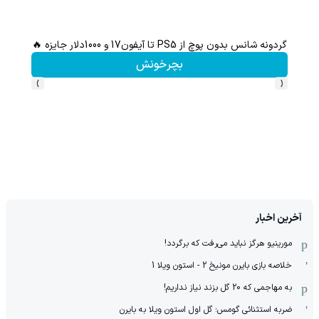
گردونه شانس بدون پوچ از PS5 تا آیفون17 و 1000دلار جایزه 🔥
هنوز 50 تتر رو دریافت نکردی؟ | رایگان ثبت نام کن و رایگان شروع کن!
بچرخونش
›
‹
آخرین اخبار
مورینیو هرگز نباید می‌رفت که برگردد!
خلاصه بازی بایرن مونیخ 2 - استون ویلا 1
به مهاجمی که 20 گل بزند نیاز نداریم!
ضربه استثنائی گومس؛ گل اول استون ویلا به بایرن