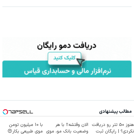
مطالب پیشنهادی
هنوز 50 تتر رو دریافت
الان وقتشه‼️ با هر
با 10 میلیون تومن
نکردی؟ | رایگان ثبت
وضعیت بانک مو، موی
موی طبیعی بکار😍