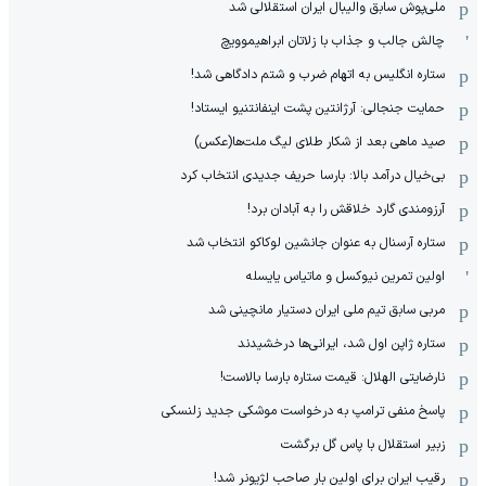
ملی‌پوش سابق والیبال ایران استقلالی شد
چالش جالب و جذاب با زلاتان ابراهیموویچ
ستاره انگلیس به اتهام ضرب و شتم دادگاهی شد!
حمایت جنجالی: آرژانتین پشت اینفانتنیو ایستاد!
صید ماهی بعد از شکار طلای لیگ ملت‌ها(عکس)
بی‌خیال درآمد بالا: بارسا حریف جدیدی انتخاب کرد
آرزومندی گارد خلاقش را به آبادان برد!
ستاره آرسنال به عنوان جانشین لوکاکو انتخاب شد
اولین تمرین نیوکسل و ماتیاس یایسله
مربی سابق تیم ملی ایران دستیار مانچینی شد
ستاره ژاپن اول شد، ایرانی‌ها درخشیدند
نارضایتی الهلال: قیمت ستاره بارسا بالاست!
پاسخ منفی ترامپ به درخواست موشکی جدید زلنسکی
زبیر استقلال با پاس گل برگشت
رقیب ایران برای اولین بار صاحب لژیونر شد!