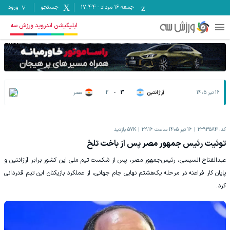
جمعه ۱۶ مرداد
-
17:44
جستجو
ورود
اپلیکیشن اندروید ورزش سه
16 تیر 1405
آرژانتین
3
-
2
مصر
کد:
2393584
16 تیر 1405 ساعت 22:16
57K
بازدید
توئیت رئیس جمهور مصر پس از باخت تلخ
عبدالفتاح السیسی، رئیس‌جمهور مصر، پس از شکست تیم ملی این کشور برابر آرژانتین و
پایان کار فراعنه در مرحله یک‌هشتم نهایی جام جهانی، از عملکرد بازیکنان این تیم قدردانی
کرد.