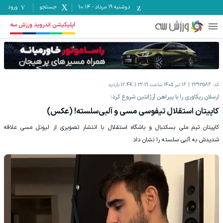
دوشنبه ۱۹ مرداد
-
10:14
جستجو
ورود
اپلیکیشن اندروید ورزش سه
کد:
2393586
16 تیر 1405 ساعت 22:21
12.4K
بازدید
ارسلان ریکاوری را با پیراهن آرژانتین شروع کرد:
کاپیتان استقلال تیفوسی مسی و آلبی‌سلسته! (عکس)
کاپیتان تیم ملی بسکتبال و باشگاه استقلال با انتشار تصویری از لیونل مسی علاقه
شدیدش به آلبی سلسته را نشان داد.