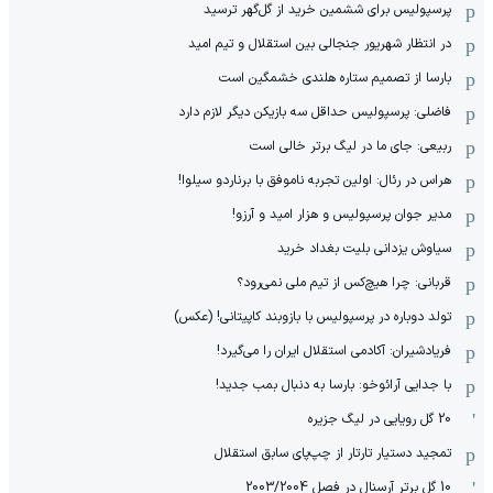
پرسپولیس برای ششمین خرید از گل‌گهر ترسید
در انتظار شهریور جنجالی بین استقلال و تیم امید
بارسا از تصمیم ستاره هلندی خشمگین است
فاضلی: پرسپولیس حداقل سه بازیکن دیگر لازم دارد
ربیعی: جای ما در لیگ برتر خالی است
هراس در رئال: اولین تجربه ناموفق با برناردو سیلوا!
مدیر جوان پرسپولیس و هزار امید و آرزو!
سیاوش یزدانی بلیت بغداد خرید
قربانی: چرا هیچ‌کس از تیم ملی نمی‌رود؟
تولد دوباره در پرسپولیس با بازوبند کاپیتانی! (عکس)
فریادشیران: آکادمی استقلال ایران را می‌گیرد!
با جدایی آرائوخو: بارسا به دنبال بمب جدید!
20 گل رویایی در لیگ جزیره
تمجید دستیار تارتار از چپ‌پای سابق استقلال
10 گل برتر آرسنال در فصل 2003/2004