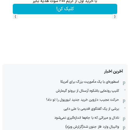
از آیفون 17 تا پلی استیشن 5 🎮😍📱 | گردونه بچرخون جایزه ببر
بچرخونش
›
‹
آخرین اخبار
اسطوره‌ای با یک مأموریت بزرگ برای آمریکا
کلیپ رونمایی باشکوه آرسنال از برونو گیمارش
حرکت عجیب: داروین خرید جدید لیورپول را لو داد!
برشی از یک گفتگوی قدیمی با علی دایی
نادال و میراثی که با جام‌ها اندازه‌گیری نمی‌شود
والیبال وارد فاز جنون شد(گزارش ویژه)