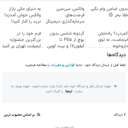
بدون ضامن وام بگیر،
والکس: سرزمین
به دنیای عالی بازار
طلا بخر 😍
فرصت‌های
والکس خوش آمدید!
سرمایه‌گذاری دیجیتال
ترید را آغاز کنید!
شما
کمردرد؟ راه‌حلش
گردونه شانس بدون
فرم خود را در
اینجاست، نه توی
پوچ از PS5 تا
بزرگترین جشنواره
داروخونه
آیفون17 و بیت کوین
ایمپلنت تهران پر کنید
🔥
! | فقط ۲۵ میلیون
دیدگاه‌ها
لطفا قبل از ارسال دیدگاه خود، حتما
قوانین و مقررات
را مطالعه فرمایید.
جهت ارسال نظر و دیدگاه خود باید ابتدا وارد سایت شوید. جهت ورود به
سایت
اینجا
را کلیک کنید
7
دیدگاه
بر اساس محبوب ترین
مشاهده بیشتر