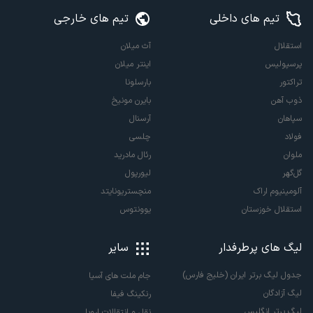
تیم های داخلی
تیم های خارجی
استقلال
آث میلان
پرسپولیس
اینتر میلان
تراکتور
بارسلونا
ذوب آهن
بایرن مونیخ
سپاهان
آرسنال
فولاد
چلسی
ملوان
رئال مادرید
گل‌گهر
لیورپول
آلومینیوم اراک
منچستریونایتد
استقلال خوزستان
یوونتوس
لیگ های پرطرفدار
سایر
جدول لیگ برتر ایران (خلیج فارس)
جام ملت های آسیا
لیگ آزادگان
رنکینگ فیفا
لیگ برتر انگلیس
نقل و انتقالات اروپا