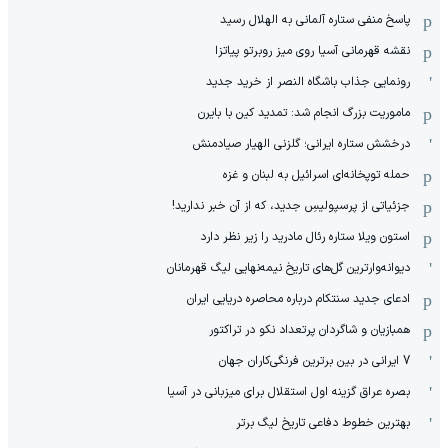
پاسخ منفی ستاره آلمانی به الهلال رسید
نقشه قهرمانی آسیا روی میز روبرتو پیاتزا
رونمایی جذاب باشگاه النصر از خرید جدید
ماموریت بزرگ انجام شد: تمدید کین با بایرن
درخشش ستاره ایرانی؛ گلزنی الهیار صیادمنش
حمله توپخانه‌ای اسرائیل به لبنان و غزه
جزئیاتی از پرسپولیسِ جدید، که از آن ‌خبر ندارید!
استون ویلا ستاره رئال مادرید را زیر نظر دارد
دیوانه‌وارترین گل‌های تاریخ نیمه‌نهایی لیگ قهرمانان
ادعای جدید سنتکام درباره محاصره دریایی ایران
همبازیان و شاگردان پرتعداد نکو در تراکتور
7 ایرانی در بین برترین فرنگی‌کاران جهان
بصره عراق گزینه اول استقلال برای میزبانی در آسیا
بهترین خطوط دفاعی تاریخ لیگ برتر