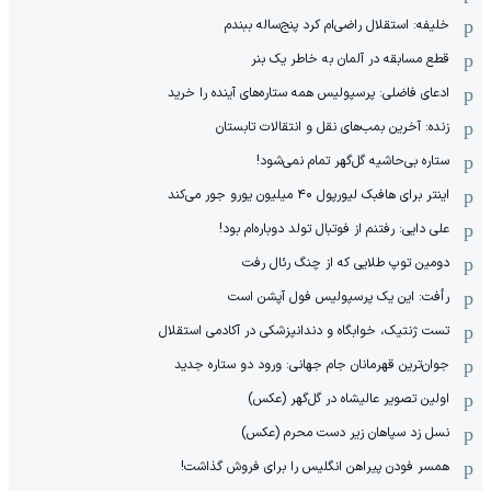
خلیفه: استقلال راضی‌ام کرد پنج‌ساله ببندم
قطع مسابقه در آلمان به خاطر یک بنر
ادعای فاضلی: پرسپولیس همه ستاره‌های آینده را خرید
زنده: آخرین بمب‌های نقل و انتقالات تابستان
ستاره بی‌حاشیه گل‌گهر تمام نمی‌شود!
اینتر برای هافبک لیورپول ۴۰ میلیون یورو جور می‌کند
علی دایی: رفتنم از فوتبال تولد دوباره‌ام بود!
دومین توپ طلایی که از چنگ رئال رفت
رأفت: این یک پرسپولیس فول آپشن است
تست ژنتیک، خوابگاه و دندانپزشکی در آکادمی استقلال
جوان‌ترین قهرمانان جام جهانی: ورود دو ستاره جدید
اولین تصویر عالیشاه در گل‌گهر (عکس)
نسل زد سپاهان زیر دست محرم (عکس)
همسر فودن پیراهن انگلیس را برای فروش گذاشت!