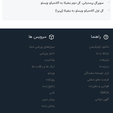
سوپرگل پرستیانی، گل دوم بنفیکا به آکادمیکو ویسئو
گل اول آکادمیکو ویسئو به بنفیکا (پریرا)
راهنما
سرویس ها
دانلود اپلیکیشن
سوژه‌های ورزشی شما
ارتباط با ما
اخبار ورزشی
تبلیغات
پادکست
درباره ما
لیگ ها و رقابت ها
ابزار توسعه دهندگان
ویدئو
فرصت های شغلی
روزنامه
قوانین و مقررات
نتایج زنده
DMCA
آنتن
آگهی دولتی
پیش بینی
پخش زنده