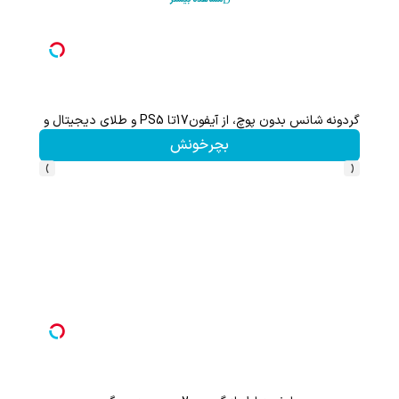
با خرید اول از گریم 200 سوت هدیه بگیر
کلیک کن!
›
‹