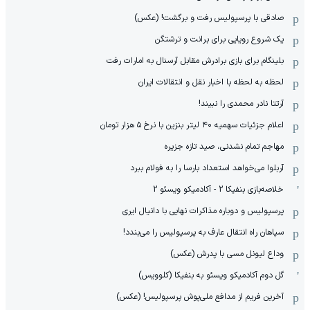
صادقی با پرسپولیس رفت و برگشت! (عکس)
یک شروع رویایی برای برانت و ترشتگن
بلینگام برای بازی برادرش مقابل آرسنال به امارات رفت
لحظه به لحظه با اخبار نقل و انتقالات ایران
آرتتا نادر محمدی را نبیند!
اعلام جزئیات سهمیه ۴۰ لیتر بنزین با نرخ ۵ هزار تومان
مهاجم تمام نشدنی، صید تازه جزیره
آربلوا می‌خواهد استعداد بارسا را به فولام ببرد
خلاصه‌بازی بنفیکا 2 - آکادمیکو ویسئو 2
پرسپولیس و دوباره مذاکرات نهایی با دانیال ایری
سپاهان راه انتقال عارف به پرسپولیس را می‌بندد!
وداع لیونل مسی با پدرش (عکس)
گل دوم آکادمیکو ویسئو به بنفیکا (کلوویس)
آخرین فریم از مدافع ملی‌پوش پرسپولیس! (عکس)