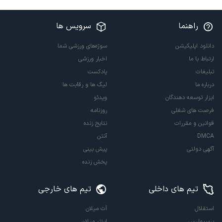
راهنما
سرویس ها
دانلود اپلیکیشن
سوژه‌های ورزشی شما
ارتباط با ما
اخبار ورزشی
تبلیغات
پادکست
درباره ما
لیگ ها و رقابت ها
ابزار توسعه دهندگان
ویدئو
فرصت های شغلی
روزنامه
قوانین و مقررات
نتایج زنده
DMCA
آنتن
آگهی دولتی
پیش بینی
پخش زنده
تیم های داخلی
تیم های خارجی
استقلال
آث میلان
پرسپولیس
اینتر میلان