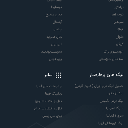
تراکتور
بارسلونا
ذوب آهن
بایرن مونیخ
سپاهان
آرسنال
فولاد
چلسی
ملوان
رئال مادرید
گل‌گهر
لیورپول
آلومینیوم اراک
منچستریونایتد
استقلال خوزستان
یوونتوس
لیگ های پرطرفدار
سایر
جدول لیگ برتر ایران (خلیج فارس)
جام ملت های آسیا
لیگ آزادگان
رنکینگ فیفا
لیگ برتر انگلیس
نقل و انتقالات اروپا
لالیگا اسپانیا
نقل و انتقالات ایران
سری آ ایتالیا
پاری سن ژرمن
لیگ قهرمانان اروپا