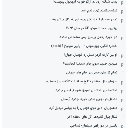
بمب شبانه: رونالد آرائوخو به لیورپول پیوست!
شکست‌ناپذیرترین تیم آسیا
نیمار سه بار تا نزدیکی پیوستن به رئال پیش رفت
برترین لحظات موتو GP در سال 2026
دو خرید بعدی پرسپولیس مشخص شدند
خاطره انگیز، یوونتوس 2 - بایرن مونیخ 1 (2005)
اولین کارت قرمز نسل زد فوتبال جهان!
میزبان جدید سوپرجام اسپانیا کجاست؟
تمام گل های مسی در جام های جهانی
سازمان ملل: منتظر نتایج مذاکرات تنگه هرمز هستیم
اختصاصی: احتمال تعویق شروع فصل جدید
مشکل در نهایی شدن خرید جدید آرسنال
منصوریان: داور بازی فوتبال را به بوکس تبدیل کرد
شکارچیان ثانیه‌ها، گل های لحظه آخر
یاسین در دو راهی سپاهان- نساجی