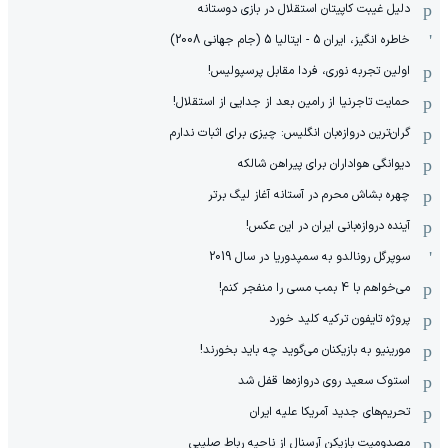
دلیل غیبت کاپیتان استقلال در بازی دوستانه
خاطره انگیز، ایران 5 - ایتالیا 5 (جام جهانی 2008)
اولین تجربه نوری، فردا مقابل پرسپولیس!
حمایت تاجرنیا از رامین بعد از جدایی از استقلال!
گران‌ترین دروازه‌بان انگلیس: چیزی برای اثبات ندارم
دیوانگی هواداران برای پیراهن شالکه
چهره بشاش محرم در آستانه آغاز لیگ برتر
آینده دروازه‌بانی ایران در این عکس!
سوپرگل رونالدو به سمپدوریا در سال 2019
می‌خواهم با 4 بمب مسی را منفجر کنم!
پروژه تایفون ترکیه کلید خورد
مورینیو به بازیکنان می‌گوید چه باید بخورند!
استوک سعید روی دروازه‌ها قفل شد
تحریم‌های جدید آمریکا علیه ایران
مصدومیت بازیکن آرسنال از ناحیه رباط صلیبی