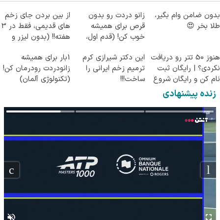
بدون ضامن وام بگیر،
زانو دردت رو بدون
از بین بردن جای زخم
طلا بخر 😍
قرص برای همیشه
های قدیمی، فقط در 3
خوب کن! (قدم اول،
هفته!! (بدون لیزر و
پرسش‌نامه)
جراحی)
هنوز 50 تتر رو دریافت
این دکتر شیرازی کرم
1بار برای همیشه
نکردی؟ | رایگان ثبت
ترمیم زخم ایرانی را
زانودردت رودرمان کن!
نام کن و رایگان شروع
ساخت!!!
(تکنولوژی آلمان)
کن!
◂پرسشنامه▸
زنده پیشنهادی