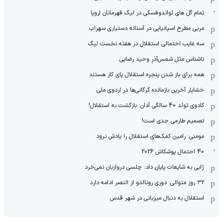
تمام گل های لواندوفسکی در لیگ قهرمانان اروپا
مربی مطرح اسپانیایی در آستانه دستیاری سهراب
سه غایب احتمالی استقلال در هفته نخست لیگ
ناشناس مثل شمس‌آذرِ وحید رضایی
همه برای باز شدن پنجره استقلال پای کار هستند
خشایار آخرین بازمانده گرگانی‌ها در اردوی ملی
کادوی تولد 40 سالگی آدان: بازگشت به استقلال!
تصمیم طارمی جدی است!
مومنی: رامین کمک‌های استقلال را یادش نرود
40 احتمال پوشکاش 2026
ژابی به شایعات پایان داد: چلسی دروازبان نمی‌خرد
۳۲ روز متوالی: دوری رونالدو از النصر ادامه دارد
استقلال به دنبال میزبانی در شهر قدس