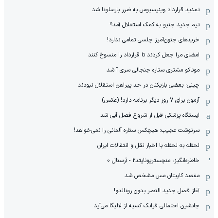
تمدید قرارداد وینیسیوس به ضرر بارسلونا شد
تیم جدید جنپو به کمک استقلال آمد؟
خریدهای جنون‌آمیز چلسی تمامی ندارد!
امضای مرا جعل کردند تا قرارداد را منسوخ کنند
موناکو مشتری ستاره جنجالی سری آ شد
چینی: بعضی بازیکنان در حد پیراهن استقلال نبودند
آزمون برای 7 روز دیگر برنامه دارد! (عکس)
ایستگاه پزشکی قبل از شروع فصل آبی شد
سرنوشت عجیب: هیچکس ستاره آلمانی را نمی‌خواهد!
لحظه به لحظه با اخبار نقل و انتقالات ایران
خاطره‌انگیز، منچستریونایتد2 - آرسنال 0
مقصد کاپیتان مس مشخص شد
آغاز فصل جدید النصر بدون رونالدو!
جانشین احتمالی فرانک کسیه از لالیگا می‌آید