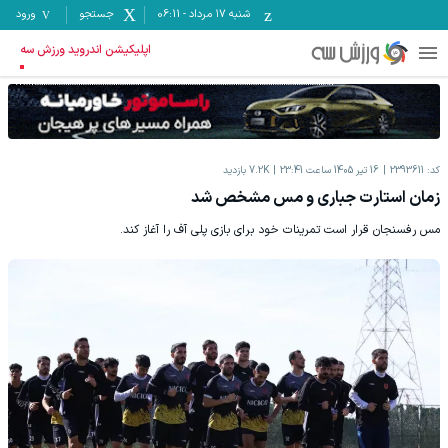
شنبه ۱۷ مرداد
-
06:11
جستجو
ورود
اپلیکیشن اندروید ورزش سه
کد:
2393611
16 تیر 1405 ساعت 23:41
7.2K
بازدید
زمان استارت جباری و مس مشخص شد
مس رفسنجان قرار است تمرینات خود برای بازی پلی آف را آغاز کند.