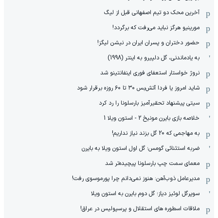
آخرین محک دو تیم اصفهانی قبل از لیگ
مورینیو هرگز نباید می‌رفت که برگردد!
حضور دختران و پسران ایران در نیشن لیگز!
به یادماندنی، گل دلپیرو به اینتر (1998)
نروژ خواستار استعفای فوری اینفانتینو شد
شاید امروز یا فردا آتش‌بس ۳۰ تا ۶۰ روزه برقرار شود
سیتی پیشنهاد تحقیرآمیز بارسلونا را رد کرد
خلاصه بازی بایرن مونیخ 2 - استون ویلا 1
به مهاجمی که 20 گل بزند نیاز نداریم!
ضربه استثنائی گومس؛ گل اول استون ویلا به بایرن
معمای سمت چپ بارسلونا پیچیده‌تر شد
مدیرعامل ذوب‌آهن: هنوز نمی‌دانم چرا پورموسوی رفت!
سوپرگل لوئیز دیاز؛ گل دوم بایرن به استون ویلا
ملاقات اسطوره های استقلال و پرسپولیس در عراق!