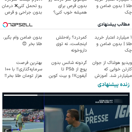
طلا | بدون ضامن و
بدون قرص برای
رو تحمل کنی❌ درمان
چک
همیشه خوب کنی؟
بدون جراحی و قرص
(◂پرسش‌نامه رو پر
(پرسشنامه)
مطالب پیشنهادی
کن)
۱ میلیارد اعتبار خرید
کمردرد؟ راه‌حلش
بدون ضامن وام بگیر،
طلا | بدون ضامن و
اینجاست، نه توی
طلا بخر 😍
چک
داروخونه
ویدیو هولناک از جوان
گردونه شانس بدون
بهترین فرصت
کارتن خوابی که
پوچ از PS5 تا
سرمایه‌گذاری‼️ با 100
میلیاردر شد. آموزش
آیفون17 و بیت کوین
هزار تومان طلا بخر‼️
رایگان
🔥
زنده پیشنهادی