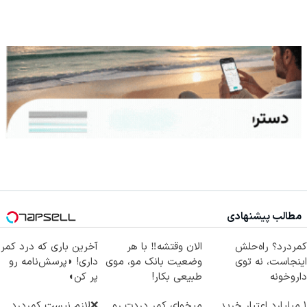
مطالب پیشنهادی
کمردرد؟ راه‌حلش
الان وقتشه‼️ با هر
آخرین باری که درد کمر
اینجاست، نه توی
وضعیت بانک مو، موی
داری! ◗پرسش‌نامه رو
داروخونه
طبیعی بکار!
پر کن◖
۱ میلیارد اعتبار خرید
میخوای کمر دردت رو
❌لازم نیست کمردرد