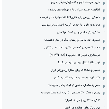
کیوو: دوست دارم چند بازیکن دیگر بخریم
اطلاعیه جدید سپاه درباره مهمات عمل نکرده
کمپانی: بررسی بازار نقل‌وانتقالات وظیفه من نیست
مخالفت ملوان با جدایی گزینه احتمالی پرسپولیس
10 گل برتر جام جهانی 2008 فوتسال
تساوی جذاب تازه واردهای لیگ در بازی دوستانه
به هر تصمیمی که مسی بگیرد، احترام می‌گذارم
نوستالژی، میلان 5 - ناپولی 2 (2007/2008)
توپ طلا انتقال رودری را رسمی کرد!
مسیر وحشتناک برای ستاره زن ورزش ایران!
یک رکورد ویژه برای ستاره دفاعی تراکتور
مس رفسنجان حضور در لیگ یک را پذیرفت!
رسمی: وینگر 60 میلیونی رئال به فیورنتینا پیوست
6 گل استثنایی از فرانک لمپارد
برترین گل‌های رونالدو در النصر