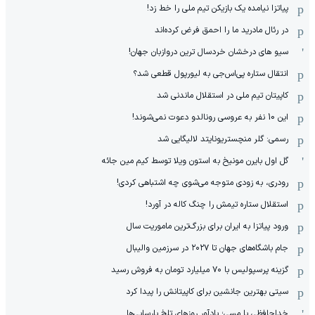
پیاتزا نیامده یک بازیکن تیم ملی را خط زد!
در رئال مادرید ما را احمق فرض کرده‌اند
سیو های درخشان خردسال ترین دروازبان جهان!
انتقال ستاره پی‌اس‌جی به لیورپول قطعی شد؟
کاپیتان تیم ملی در استقلال ماندنی شد
این 10 نفر به عروسی رونالدو دعوت نمی‌شوند!
رسمی: گلر منچستریونایتد لالیگایی شد
گل اول بایرن مونیخ به استون ویلا توسط کیم مین جائه
رودری، به زودی متوجه می‌شوی چه اشتباهی کردی!
استقلال ستاره تیمش را چنگ کاله در آورد!
ورود پیاتزا به ایران برای بزرگ‌ترین ماموریت سال
جام باشگاه‌های جهان تا ۲۰۲۷ در سرزمین والیبال
گزینه پرسپولیس با ۷۰ میلیارد تومان به فروش رسید
سیتی بهترین جانشین برای کاپیتانش را پیدا کرد
خداحافظی با مسی؛ یادآور روزهای تلخ بارسایی‌ها