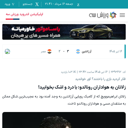
جمعه ۱۶ مرداد
-
21:41
جستجو
ورود
اپلیکیشن اندروید ورزش سه
16 تیر 1405
آرژانتین
3
-
2
مصر
کد:
2393612
16 تیر 1405 ساعت 23:42
103.1K
بازدید
فکر کردید بازی را باختند؟ کور خواندید
زلاتان به هواداران رونالدو: با درد و اشک بخوابید!
زلاتان ابراهیموویچ که از کامبک رویایی آرژانتین به وجد آمده بود به عجیب‌ترین شکل ممکن
به منتقدان مسی و هواداران رونالدو تاخت.