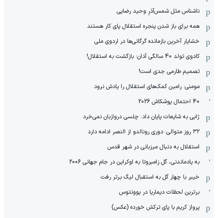
ناشناس مثل شمس‌آذرِ وحید رضایی
همه برای باز شدن پنجره استقلال پای کار هستند
خشایار آخرین بازمانده گرگانی‌ها در اردوی ملی
کادوی تولد 40 سالگی آدان: بازگشت به استقلال!
تصمیم طارمی جدی است!
مومنی: رامین کمک‌های استقلال را یادش نرود
40 احتمال پوشکاش 2026
ژابی به شایعات پایان داد: چلسی دروازبان نمی‌خرد
۳۲ روز متوالی: دوری رونالدو از النصر ادامه دارد
استقلال به دنبال میزبانی در شهر قدس
به یادماندنی، گل زامبروتا به اوکراین در جام جهانی 2006
خیبر با چهار گل به استقبال لیگ برتر رفت
برترین لحظات دیماریا در یوونتوس
پرواز کریم با پای ترکش خورده (عکس)