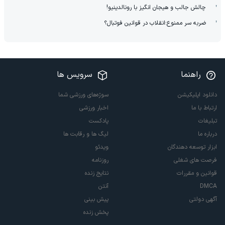
چالش جالب و هیجان انگیز با رونالدینیو!
ضربه سر ممنوع؛انقلاب در قوانین فوتبال؟
راهنما
سرویس ها
دانلود اپلیکیشن
سوژه‌های ورزشی شما
ارتباط با ما
اخبار ورزشی
تبلیغات
پادکست
درباره ما
لیگ ها و رقابت ها
ابزار توسعه دهندگان
ویدئو
فرصت های شغلی
روزنامه
قوانین و مقررات
نتایج زنده
DMCA
آنتن
آگهی دولتی
پیش بینی
پخش زنده