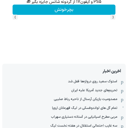
ثبت نام کن؛خرید کن؛نقره ببر
کلیک کن!
›
‹
آخرین اخبار
استوک سعید روی دروازه‌ها قفل شد
تحریم‌های جدید آمریکا علیه ایران
مصدومیت بازیکن آرسنال از ناحیه رباط صلیبی
تمام گل های لواندوفسکی در لیگ قهرمانان اروپا
مربی مطرح اسپانیایی در آستانه دستیاری سهراب
سه غایب احتمالی استقلال در هفته نخست لیگ