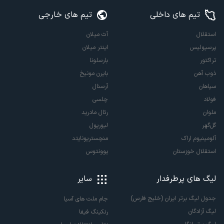
تیم های داخلی
تیم های خارجی
استقلال
آث میلان
پرسپولیس
اینتر میلان
تراکتور
بارسلونا
ذوب آهن
بایرن مونیخ
سپاهان
آرسنال
فولاد
چلسی
ملوان
رئال مادرید
گل‌گهر
لیورپول
آلومینیوم اراک
منچستریونایتد
استقلال خوزستان
یوونتوس
لیگ های پرطرفدار
سایر
جدول لیگ برتر ایران (خلیج فارس)
جام ملت های آسیا
لیگ آزادگان
رنکینگ فیفا