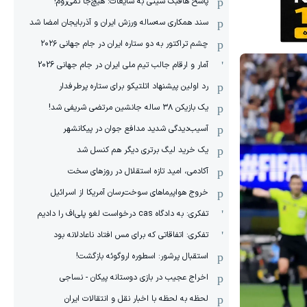
پاسخ هافبک سیتی به شایعات: هیچ‌جا نمی‌روم!
سند همکاری سه‌ساله‌ ‌ورزش ایران و آذربایجان امضا شد
چشم تراکتور به دو ستاره ایران در جام جهانی ۲۰۲۶
آمار و ارقام جالب تیم ملی ایران در جام جهانی 2026
رد اولین پیشنهاد اتلتیکو برای ستاره پرطرفدار
یک بازیکن ۳۸ ساله جانشین مرتضی شریفی شد!
آسیب‌دیدگی شدید مدافع جوان در پیکانشهر
یک خرید لیگ برتری دیگر هم کنسل شد
آکادمی، امید تازه استقلال در روزهای سخت
خروج هواپیماهای سوخت‌رسان آمریکا از اسرائیل
تفکری: به دادگاه cas درخواست لغو پلی‌اف را دادیم
تفکری: اتفاقاتی که برای مس افتاد ناعادلانه بود
استقبال پرشور: اسطوره اروگوئه بازگشت!
اخراج عجیب در بازی دوستانه پیکان - نساجی
لحظه به لحظه با اخبار نقل و انتقالات ایران