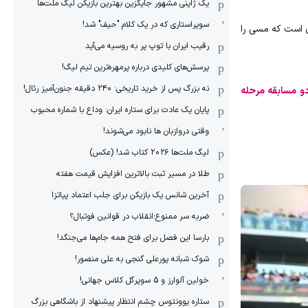
یک ژاپنی مشهور جایگزین بهترین بازیکن لیگ ملت‌ها
سوپراستاری که در یک کلام "حیف" شد!
زی است که مسی را
رقیب ایران با توپ پر به روسیه می‌آید
پرسش‌های کلیدی درباره پرمهره‌ترین تیم لیگ!
نه بزرگ پس از خرید تاریخی: ۲۴۰ دقیقه جنون‌آمیز رئال!
 که طی پنج روز، تمام دقایق دو مسابقه مرحله
پایان یک عادت برای ستاره ایران: وداع با شماره محبوب
وقتی دروازبان ها نابود می‌شوند!
لیگ ملت‌ها ٢٠٢۶ کتاب شد! (عکس)
طلا در مسیر ثبت بالاترین افزایش قیمت هفته
آخرین شانس یک بازیکن برای جلب اعتماد پیاتزا
ضربه سر ممنوع؛انقلاب در قوانین فوتبال؟
بارسا این فصل برای فتح همه جام‌ها می‌جنگد!
شوک شبانه پورعلی گنجی به علی منصور!
خولین آلوارز و 5 سوپرگل کلاس جهانی!
ستاره یوونتوس چشم انتظار پیشنهاد از باشگاهی بزرگ