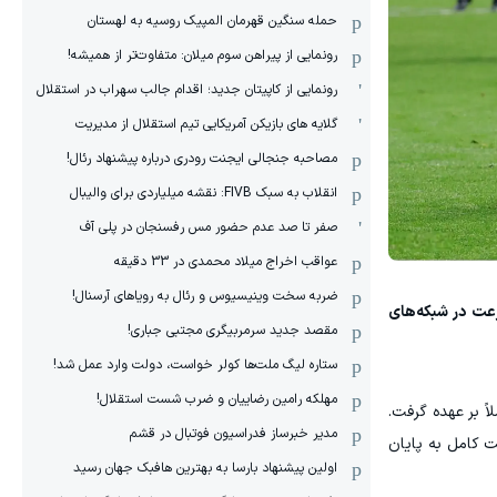
حمله سنگین قهرمان المپیک روسیه به لهستان
رونمایی از پیراهن سوم میلان: متفاوت‌تر از همیشه!
رونمایی از کاپیتان جدید؛ اقدام جالب سهراب در استقلال
گلایه های بازیکن آمریکایی تیم استقلال از مدیریت
مصاحبه جنجالی ایجنت رودری درباره پیشنهاد رئال!
انقلاب به سبک FIVB: نقشه میلیاردی برای والیبال
صفر تا صد عدم حضور مس رفسنجان در پلی آف
عواقب اخراج میلاد محمدی در 33 دقیقه
ضربه سخت وینیسیوس و رئال به رویاهای آرسنال!
رعت در شبکه‌های
مقصد جدید سرمربیگری مجتبی جباری!
ستاره لیگ ملت‌ها کولر خواست، دولت وارد عمل شد!
مهلکه رامین رضاییان و ضرب شست استقلال!
اً بر عهده گرفت.
مدیر خبرساز فدراسیون فوتبال در قشم
 کامل به پایان
اولین پیشنهاد بارسا به بهترین هافبک جهان رسید