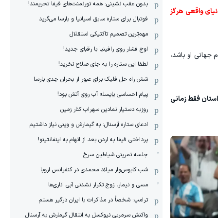
بدون عقب نشینی: همه تورنمنت‌های فیفا تحریمند!
نیای واقعی هرگز
فوتبال برای ستاره سابق اسپانیا و بارسا می‌گرید
مهم‌ترین تصمیم تاکتیکی استقلال
اوج فشار روی رافینیا با رقبای جدید!
 جهانی او باشد،
لطفا این ستاره را به جای صلاح نخرید!
شش راه حل فلیک برای عبور از بحران جدی بارسا
پیام احساسی یایسله آب روی آتش بود!
استان فقط زمانی
روزبه دستیار نمادین سهراب کنار زمین
ادعای ستاره آرسنال: به گیمارش و وینی نیاز داشتیم
پرداختی فیفا به اردن بعد از اتهام به اینفانتینو!
جلسه تمرینی شیاطین سرخ
شب کابوس‌وار میلاد محمدی در کنفرانس اروپا
مسی و نیمار، زوج تکرار نشدنی آبی اناری‌ها
ترامپ: شخصاً در مذاکرات با ایران درگیر هستم
واکنش سرمربی نیوکسل به انتقال گیمارش به آرسنال