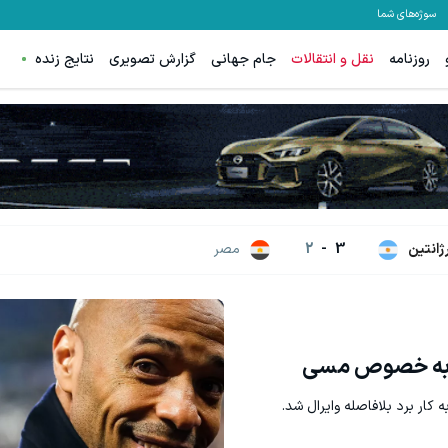
سوژه‌های شما
روزنامه
نقل و انتقالات
جام جهانی
گزارش تصویری
نتایج زنده
نواره ایمپلنت تهران خوش اومدید! | فقط ۲۵ میلیون !
جای بخیه داری؟؟ فقط در 3 هفته ترمیمش کن!😍
رزرورایگان نوبت
کلیک کن!
رژانتین
3
-
2
مصر
کن، به خصوص مسی
کار برد بلافاصله وایرال شد.