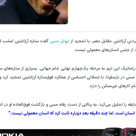
قویت موی جلبک توی حمومت خالیه!45%تخفیف
پنکه مه پاش دو طبقه شارژی ( ارس
خرید محصول
باتخفیف بخر
نی آرژانتین مقابل مصر، با تمجید از
لیونل مسی
گفت ستاره آرژانتینی امشب ا
د از جنس انسان‌های معمولی نیست.
اماتیک این تیم به مرحله یک‌چهارم نهایی جام جهانی، بسیاری از ستاره‌های س
مسی در بارسلونا، با جملاتی احساسی از عملکرد فوق‌ستاره آرژانتینی تمجید کرد 
م کارهای غیرممکن را دارد.
عنوان کارشناس شبکه FOX Sports این مسابقه را تحلیل می‌کرد، به پنالتی از دست رفته مسی و بازگشت فوق‌العاده ا
ک انسان است. اما چند دقیقه بعد دوباره ثابت کرد که انسان معمولی نیست."