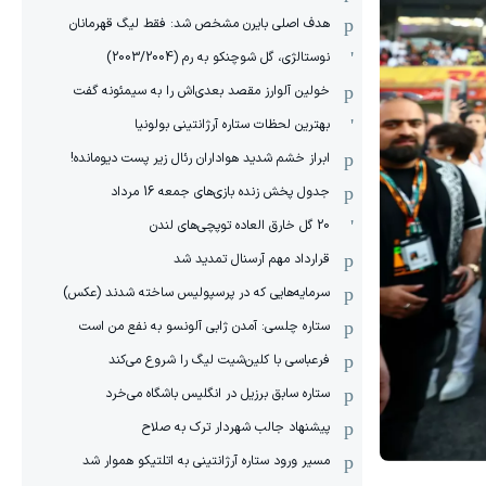
هدف اصلی بایرن مشخص شد: فقط لیگ قهرمانان
نوستالژی، گل شوچنکو به رم (2003/2004)
خولین آلوارز مقصد بعدی‌اش را به سیمئونه گفت
بهترین لحظات ستاره آرژانتینی بولونیا
ابراز خشم شدید هواداران رئال زیر پست دیومانده!
جدول پخش زنده بازی‌های جمعه 16 مرداد
20 گل خارق العاده توپچی‌های لندن
قرارداد مهم آرسنال تمدید شد
سرمایه‌هایی که در پرسپولیس ساخته شدند (عکس)
ستاره چلسی: آمدن ژابی آلونسو به نفع من است
فرعباسی با کلین‌شیت لیگ را شروع می‌کند
ستاره سابق برزیل در انگلیس باشگاه می‌خرد
پیشنهاد جالب شهردار ترک به صلاح
مسیر ورود ستاره آرژانتینی به اتلتیکو هموار شد