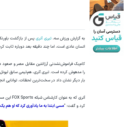
دیگه هیچ‌جا گرما اذیتت نمیکنه!! تخفیف ویژه رو از دست نده
جای این پک ت
باتخفیف بخر
به گزارش ورزش سه،
تیری آنری
پس از بازگشت باورنکرد
انسان عادی است، اما چند دقیقه بعد دوباره ثابت کر
کام‌بک فراموش‌نشدنی آرژانتین مقابل مصر و صعود در
را مدهوش کرده است. تیری آنری، هم‌تیمی سابق لیونل 
بار دیگر نشان داد در سخت‌ترین لحظات، توانایی انجا
آنری که به 
کرد و گفت: "
مسی ابتدا به ما یادآوری کرد که او هم ی