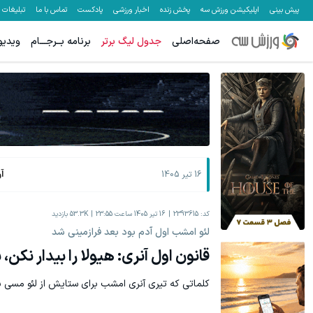
پیش بینی
اپلیکیشن ورزش سه
پخش زنده
اخبار ورزشی
پادکست
تماس با ما
تبلیغات
صفحه‌اصلی
جدول لیگ برتر
برنامه بــرجـــام
ویدیو
هنوز 50 تتر رو دریافت نکردی؟ | رایگان ثبت نام کن و رایگان شروع کن!
به بزرگترین جش
دریافت 50 تتر !
آ
16 تیر 1405
کد:
2393615
16 تیر 1405 ساعت 23:55
53.3K
بازدید
لئو امشب اول آدم بود بعد فرازمینی شد
قانون اول آنری: هیولا را بیدار ن
کلماتی که تیری آنری امشب برای ستایش از لئو مسی به 