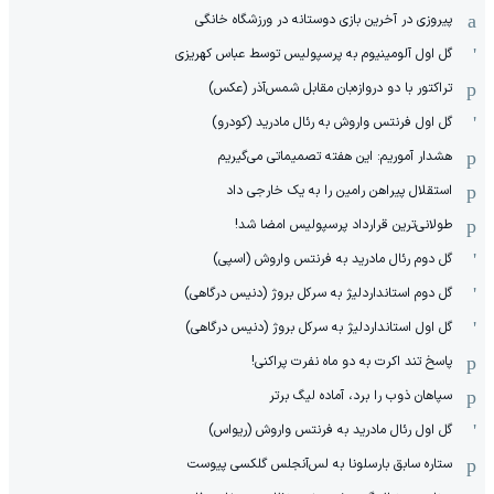
پیروزی در آخرین بازی دوستانه در ورزشگاه خانگی
گل اول آلومینیوم به پرسپولیس توسط عباس کهریزی
تراکتور با دو دروازه‌بان مقابل شمس‌آذر (عکس)
گل اول فرنتس واروش به رئال مادرید (کودرو)
هشدار آموریم: این هفته تصمیماتی می‌گیریم
استقلال پیراهن رامین را به یک خارجی داد
طولانی‌ترین قرارداد پرسپولیس امضا شد!
گل دوم رئال مادرید به فرنتس واروش (اسپی)
گل دوم استانداردلیژ به سرکل بروژ (دنیس درگاهی)
گل اول استانداردلیژ به سرکل بروژ (دنیس درگاهی)
پاسخ تند اکرت به دو ماه نفرت پراکنی!
سپاهان ذوب را برد، آماده لیگ برتر
گل اول رئال مادرید به فرنتس واروش (ریواس)
ستاره سابق بارسلونا به لس‌آنجلس گلکسی پیوست