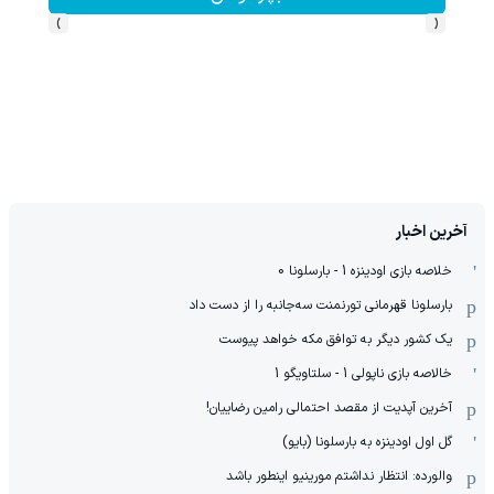
›
‹
آخرین اخبار
خلاصه بازی اودینزه 1 - بارسلونا 0
بارسلونا قهرمانی تورنمنت سه‌جانبه را از دست داد
یک کشور دیگر به توافق مکه خواهد پیوست
خالاصه بازی ناپولی 1 - سلتاویگو 1
آخرین آپدیت از مقصد احتمالی رامین رضاییان!
گل اول اودینزه به بارسلونا (بایو)
والورده: انتظار نداشتم مورینیو اینطور باشد