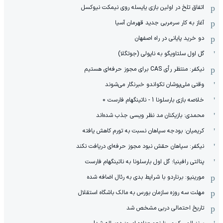
اتفاق تلخ در اولین بازی یایسله روی نیمکت نیوکسل
آغاز به کار سرمربی جدید قهرمان آسیا
دو خرید پایانی در راه اصفهان
گل اول سلتاویگو به ناپولی (جوتگلا)
نیکفر: منتظر رأی CAS برای مجوز حرفه‌ای هستیم
وقتی ملی‌پوشان تکواندو خبرنگار می‌شوند
خلاصه بازی بارسلونا 1 - ناتینگهام فارست 0
محمدی: بازیکنان مد نظر ویسی جذب شده‌اند
کریمیان: بودجه سپاهان نسبت به تورم کاهش یافته
نیکفر: سپاهان حقش نبود مجوز حرفه‌ای دریافت نکند
پنالتی رافینیا؛ گل اول بارسلونا به ناتینگهام فارست
مورینیو: برناردو با شرایط بدی به رئال اضافه شده
مهلت سه روزه سازمان بورس به مالک باشگاه استقلال
تاریخ احتمالی دربی مشخص شد