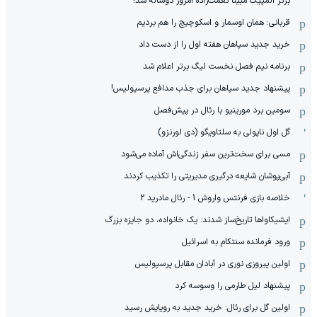
برنز المپیک مبینا نعمت‌زاده امروز دوساله شد!
قربانی: همان اوسمار و اسکوچیچ را هم بردیم
خرید جدید سپاهان هفته اول را از دست داد
برنامه نیم فصل نخست لیگ برتر اعلام شد
پیشنهاد جدید سپاهان برای جذب مدافع پرسپولیس!
سومین برد مورینیو با رئال در پیش‌فصل
گل اول ناپولی به سلتاویگو (دی لورنزو)
مسی برای سخت‌ترین سفر زندگی‌اش آماده می‌شود
آبی‌پوشان شایعه درگیری مدیریتی را تکذیب کردند
خلاصه بازی فرنتس واروش 1 - رئال مادرید 2
ایشیکاوا‌ها تاریخ‌ساز شدند: یک خانواده، دو جایزه بزرگ
ورود فرمانده سنتکام به اسرائیل
اولین پیروزی نوری در آبادان مقابل پرسپولیس
پیشنهاد لیل طارمی را وسوسه کرد
اولین گل برای رئال: خرید جدید به رویایش رسید