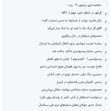
خلاصه بازی برایتون 3 - رم 0
گل‌گهر در انتظار تایید مهم از ‌AFC
رئال مادرید زودتر از بارسلونا به مسی تسلیت گفت
آقای گل لیگ یک با توپ پُر به لیگ برتر می‌آید
مصدومان سپاهان در حال ریکاوری
بیانیه عجیب نیوکسل برای انتقال گیمارش به آرسنال
رسمی: ستاره پرسپولیس شاگرد ساکت شد
پرسپولیس 1 - آلومینیوم 1: اولین تساوی فصل
فلاح دوست: من به پول فوتبال هیچ احتیاجی ندارم
سرمربی لیگ یکی، دستیار نوری در نفت آبادان
رسمی: کاپیتان مس رفسنجان در شیراز
مصدومیت ستاره بدشانس یونایتد مقابل پی‌اس‌جی
درخواست استقلال از آدان: کمتر از پارسال پول بگیر!
محک جدی ‌جوانان مقابل ستاره‌های تیم ملی بسکتبال