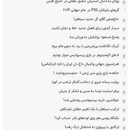
یونان به دنبال گسترش حضور نظامی در خلیج فارس
گل‌های بازیکنان PSG در جام جهانی 2026
حاج‌صفی آقای گل جدید سپاهان!
سردار آزمون برای فصل جدید خط و نشان کشید
پاسخ مسعود پزشکیان به ورزش سه
کریک نگذاشت پی‌اس‌جی با برد به سوپرجام برود
ادعای آلومینیوم: بر بازی پرسپولیس سوار بودیم
فدراسیون جهانی والیبال داغ دل ایران را تازه کرد(عکس)
خلاصه بازی پاری سن ژرمن 1 - منچستریونایتد 1
روایت رسانه عبری از دخالت آشکار ترامپ در کوبا
پیام تسلیت بارسا به مسی و تشکر از پدرش
جوانترین خرید پرسپولیس رونمایی شد!
ترکیب سپاهان با یک تغییر مقابل ذوب‌آهن
باشگاه روسی هم روی اوت‌های نادر حساب کرد!
تراکتور با پیروزی به استقبال لیگ رفت!