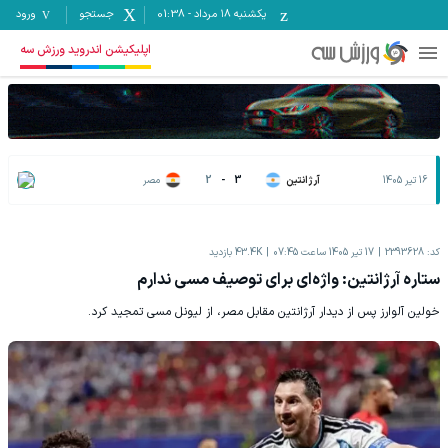
یکشنبه ۱۸ مرداد
-
01:38
جستجو
ورود
اپلیکیشن اندروید ورزش سه
16 تیر 1405
آرژانتین
3
-
2
مصر
کد:
2393628
17 تیر 1405 ساعت 07:45
43.4K
بازدید
ستاره آرژانتین: واژه‌ای برای توصیف مسی ندارم
خولین آلوارز پس از دیدار آرژانتین مقابل مصر، از لیونل مسی تمجید کرد.