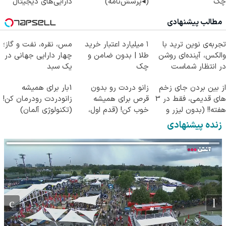
چک
(◂پرسش‌نامه)
دارایی‌های دیجیتال
مطالب پیشنهادی
تجربه‌ی نوین ترید با
۱ میلیارد اعتبار خرید
مس، نقره، نفت و گاز؛
والکس، آینده‌ای روشن
طلا | بدون ضامن و
چهار دارایی جهانی در
در انتظار شماست
چک
یک سبد
از بین بردن جای زخم
زانو دردت رو بدون
1بار برای همیشه
های قدیمی، فقط در 3
قرص برای همیشه
زانودردت رودرمان کن!
هفته!! (بدون لیزر و
خوب کن! (قدم اول،
(تکنولوژی آلمان)
جراحی)
پرسش‌نامه)
◂پرسشنامه▸
زنده پیشنهادی