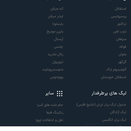
استقلال
آث میلان
پرسپولیس
اینتر میلان
تراکتور
بارسلونا
ذوب آهن
بایرن مونیخ
سپاهان
آرسنال
فولاد
چلسی
ملوان
رئال مادرید
گل‌گهر
لیورپول
آلومینیوم اراک
منچستریونایتد
استقلال خوزستان
یوونتوس
لیگ های پرطرفدار
سایر
جدول لیگ برتر ایران (خلیج فارس)
جام ملت های آسیا
لیگ آزادگان
رنکینگ فیفا
لیگ برتر انگلیس
نقل و انتقالات اروپا
لالیگا اسپانیا
نقل و انتقالات ایران