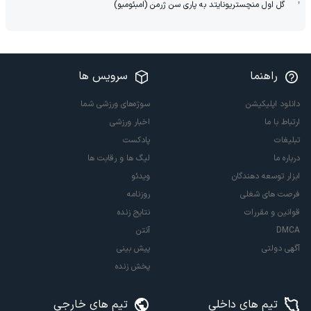
گل اول منچستریونایتد به پاری سن ژرمن (امبئومبو)
راهنما
سرویس ها
دانلود اپلیکیشن
سوژه‌های ورزشی شما
ارتباط با ما
اخبار ورزشی
تبلیغات
پادکست
درباره ما
لیگ ها و رقابت ها
ابزار توسعه دهندگان
ویدئو
فرصت های شغلی
روزنامه
قوانین و مقررات
نتایج زنده
DMCA
آنتن
آگهی دولتی
پیش بینی
پخش زنده
تیم های داخلی
تیم های خارجی