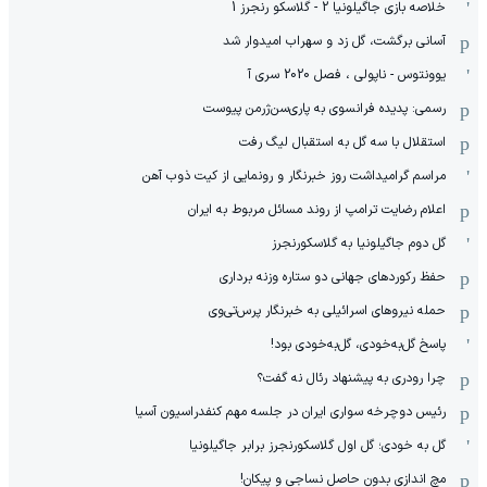
خلاصه بازی جاگیلونیا 2 - گلاسکو رنجرز 1
آسانی برگشت، گل زد و سهراب امیدوار شد
یوونتوس - ناپولی ، فصل 2020 سری آ
رسمی: پدیده فرانسوی به پاری‌سن‌ژرمن پیوست
استقلال با سه گل به استقبال لیگ رفت
مراسم گرامیداشت روز خبرنگار و رونمایی از کیت ذوب آهن
اعلام رضایت ترامپ از روند مسائل مربوط به ایران
گل دوم جاگیلونیا به گلاسکورنجرز
حفظ رکوردهای جهانی دو ستاره وزنه برداری
حمله نیروهای اسرائیلی به خبرنگار پرس‌تی‌وی
پاسخ گل‌به‌خودی، گل‌به‌خودی بود!
چرا رودری به پیشنهاد رئال نه گفت؟
رئیس دوچرخه سواری ایران در جلسه مهم کنفدراسیون آسیا
گل به خودی؛ گل اول گلاسکورنجرز برابر جاگیلونیا
مچ اندازی بدون حاصل نساجی و پیکان!