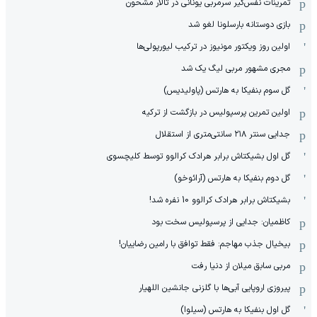
‏تمرینات نفس‌گیر سرمربی یونانی در تالار مشحون
بازی دوستانه بارسلونا لغو شد
اولین روز ویکتور مونیوز در ترکیب لیورپولی‌ها
مجری مشهور مربی لیگ یک شد
گل سوم بنفیکا به هارتس (پاولیدیس)
اولین تمرین پرسپولیس در بازگشت از ترکیه
جدایی سنتر ۲۱۸ سانتی‌متری از استقلال
گل اول بشیکتاش برابر هرادک کرالوو توسط کلیچسوی
گل دوم بنفیکا به هارتس (آرائوخو)
بشیکتاش برابر هرادک کرالوو 10 نفره شد!
کاظمیان: جدایی از پرسپولیس سخت بود
بیخیال جذب مهاجم: فقط توافق با رامین رضاییان!
مربی سابق میلان از دنیا رفت
پیروزی اروپایی آبی‌ها با گلزنی جانشین اللهیار
گل اول بنفیکا به هارتس (سیلوا)