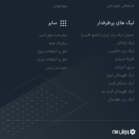
استقلال خوزستان
یوونتوس
لیگ های پرطرفدار
سایر
جدول لیگ برتر ایران (خلیج فارس)
جام ملت های آسیا
لیگ آزادگان
رنکینگ فیفا
لیگ برتر انگلیس
نقل و انتقالات اروپا
لالیگا اسپانیا
نقل و انتقالات ایران
سری آ ایتالیا
پاری سن ژرمن
لیگ قهرمانان اروپا
لیگ نخبگان آسیا
لیگ قهرمانان آسیا دو
لیگ برتر فوتسال