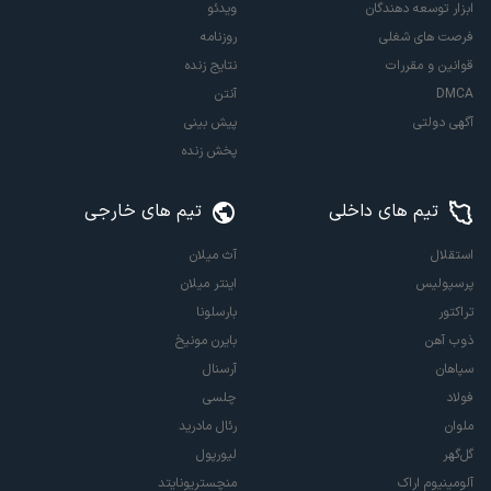
ابزار توسعه دهندگان
ویدئو
فرصت های شغلی
روزنامه
قوانین و مقررات
نتایج زنده
DMCA
آنتن
آگهی دولتی
پیش بینی
پخش زنده
تیم های داخلی
تیم های خارجی
استقلال
آث میلان
پرسپولیس
اینتر میلان
تراکتور
بارسلونا
ذوب آهن
بایرن مونیخ
سپاهان
آرسنال
فولاد
چلسی
ملوان
رئال مادرید
گل‌گهر
لیورپول
آلومینیوم اراک
منچستریونایتد