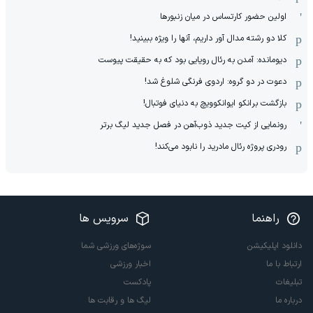
اولین حضور کارتساس در میان زنبورها
کلا دو‌ رشته مدال آور داریم، آنها را ویژه ببینید!
دیومانده: آمدن به رئال رویایی بود که به حقیقت پیوست
دعوت در دو گروه: اردوی فرنگی شلوغ شد!
بازگشت برانکو ایوانکوویچ به دنیای فوتبال!
رونمایی از کیت جدید ذوب‌آهن در فصل جدید لیگ برتر
رودری پروژه رئال مادرید را نابود می‌کند!
راهنما
سرویس ها
دانلود اپلیکیشن
سوژه‌های ورزشی شما
ارتباط با ما
اخبار ورزشی
تبلیغات
پادکست
درباره ما
لیگ ها و رقابت ها