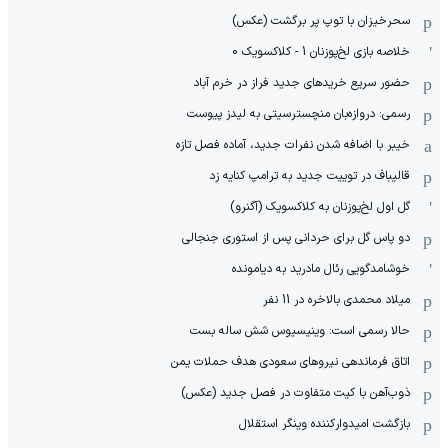
سحرخیزان با توپ پر برگشت (عکس)
خلاصه بازی لخ‌پوزنان 1 - کلاکسویک 0
حضور سریع خریدهای جدید فراز در خرم آباد
رسمی: دروازه‌بان منچسترسیتی به لیدز پیوست
خیبر با اضافه شدن نفرات جدید، آماده فصل تازه
قالیباف در توییت جدید به ترامپ کنایه زد
گل اول لخ‌پوزنان به کلاکسویک (آگنرو)
دو پاس گل برای حردانی پس از استوری جنجالی
خوشامدگویی رئال مادرید به دیامونده
میلاد محمدی بالاخره در 11 نفر
حالا رسمی است: وینیسیوس شش ساله بست
اتاق فرماندهی نیروهای سعودی هدف حملات یمن
ذوب‌آهن با کیت متفاوت در فصل جدید (عکس)
بازگشت امیدوارکننده وینگر استقلال