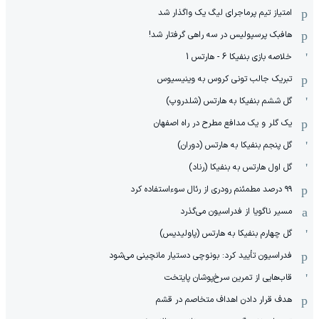
امتیاز تیم پرماجرای لیگ یک واگذار شد
هافبک پرسپولیس در سه راهی گرفتار شد!
خلاصه بازی بنفیکا 6 - هارتس 1
تبریک جالب تونی کروس به وینیسیوس
گل ششم بنفیکا به هارتس (شلدروپ)
یک گلر و یک مدافع مطرح در راه اصفهان
گل پنجم بنفیکا به هارتس (دوران)
گل اول هارتس به بنفیکا (رناد)
۹۹ درصد مطمئنم رودری از رئال سوءاستفاده کرد
مسیر ناگویا از فدراسیون می‌گذرد
گل چهارم بنفیکا به هارتس (پاولیدیس)
فدراسیون تأیید کرد: بونوچی دستیار مانچینی می‌شود
قاب‌هایی از تمرین سرخ‌پوشان پایتخت
هدف قرار دادن اهداف متخاصم در قشم