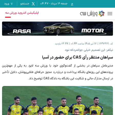
جمعه ۱۶ مرداد
-
04:47
جستجو
ورود
اپلیکیشن اندروید ورزش سه
کد:
2393631
17 تیر 1405 ساعت 01:44
26.4K
بازدید
نیکفر: این تصمیم خیلی جوانمردانه نبود
سپاهان منتظر رأی CAS برای حضور در آسیا
مدیرعامل سپاهان در بخشی از گفت‌وگوی خود با ورزش سه لایو، به یکی از مهم‌ترین
پرونده‌های این روزهای باشگاه پرداخت و درباره رد مجوز حرفه‌ای طلایی‌پوشان، دلایل تأخیر
در ارسال مدارک مالی و شکایت این باشگاه به دادگاه CAS توضیح داد.