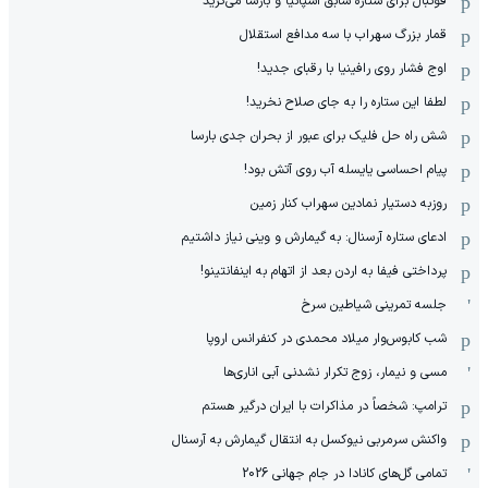
فوتبال برای ستاره سابق اسپانیا و بارسا می‌گرید
قمار بزرگ سهراب با سه مدافع استقلال
اوج فشار روی رافینیا با رقبای جدید!
لطفا این ستاره را به جای صلاح نخرید!
شش راه حل فلیک برای عبور از بحران جدی بارسا
پیام احساسی یایسله آب روی آتش بود!
روزبه دستیار نمادین سهراب کنار زمین
ادعای ستاره آرسنال: به گیمارش و وینی نیاز داشتیم
پرداختی فیفا به اردن بعد از اتهام به اینفانتینو!
جلسه تمرینی شیاطین سرخ
شب کابوس‌وار میلاد محمدی در کنفرانس اروپا
مسی و نیمار، زوج تکرار نشدنی آبی اناری‌ها
ترامپ: شخصاً در مذاکرات با ایران درگیر هستم
واکنش سرمربی نیوکسل به انتقال گیمارش به آرسنال
تمامی گل‌های کانادا در جام جهانی 2026