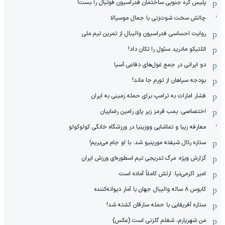
پلیس کره ‌جنوبی ساختمان فدراسیون فوتبال را بست!
چالش سخت شوت‌زنی با جمال موسیالا
روایت احساسی فدراسیون والیبال از تمرین تیم ملی
اتلتیکو مادرید سئول را تکان داد!
دو ایرانی در جمع غول‌های دفاعی آسیا
بودجه سپاهان از تورم جا ماند!
فشار امارات به ترامپ برای حمله زمینی به ایران
اختصاصی: بمب قرمز زیر پای رامین رضاییان
معارفه زیبا و تماشایی ووزینیا در ورزشگاه خانگی کولوکولو
ستاره رئال شیفته مورینیو شد: با او جام می‌بریم!
گزارش ویژه: مرگ تدریجی تیم اسطوره‌ای ورزش ایران
امیر اکرمی‌نیا: ارتش کاملاً آماده است
کابوس ۸ ساله والیبال جهان با آمار دیوانه‌کننده
ستاره آفریقایی با حمله سارقان کشته شد!
من شهریارم، شغلم گلزنی است (عکس)