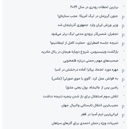
برترین لحظات رودری در سال 2026
جنون گریزمان در لیگ آمریکا: عجب ستاره‌ای!
وزیر ورزش ایران وارد جمهوری آذربایجان شد
نجفیان: شمس‌آذر بزودی مدعی لیگ برتر می‌شود
نتیجه جلسه اضطراری: حمایت کامل از اینفانتینو!
بازگشت وینیسیوس، شروع دوباره هیجان در رئال مادرید
صحبت‌های مهم رحمتی درباره قلعه‌نویی
مهره مورد اعتماد پیاتزا آماده درخشش در آسیا
به قولش عمل کرد: گاوی با موی صورتی! (عکس)
رامین پس از عالیشاه، پول یعنی عشق!
تلاش سوم استقلال برای باز شدن پنجره نتیجه نداشت
عجیب‌ترین انتقال تابستانی والیبال جهان
ایرانی‌ترین تیم آسیا در قطر
تمرینات ویژه رحمان احمدی برای گلرهای سپاهان