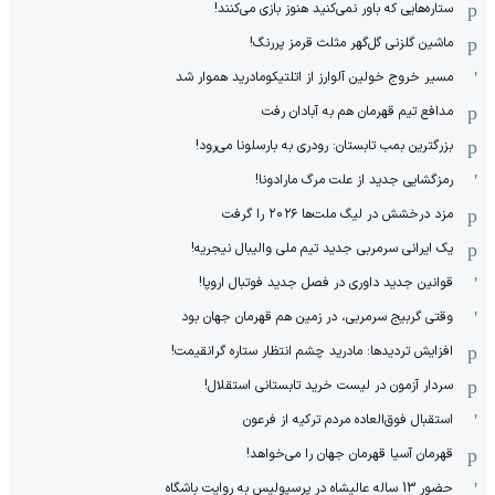
ستاره‌هایی که باور نمی‌کنید هنوز بازی می‌کنند!
ماشین گلزنی گل‌گهر مثلث قرمز پررنگ!
مسیر خروج خولین آلوارز از اتلتیکومادرید هموار شد
مدافع تیم قهرمان هم به آبادان رفت
بزرگترین بمب تابستان: رودری به بارسلونا می‌رود!
رمزگشایی جدید از علت مرگ مارادونا!
مزد درخشش در لیگ ملت‌ها ٢٠٢۶ را گرفت
یک ایرانی سرمربی جدید تیم ملی والیبال نیجریه!
قوانین جدید داوری در فصل جدید فوتبال اروپا!
وقتی گربیج سرمربی، در زمین هم قهرمان جهان بود
افزایش تردیدها: مادرید چشم انتظار ستاره گرانقیمت!
سردار آزمون در لیست خرید تابستانی استقلال!
استقبال فوق‌‌العاده مردم ترکیه از فرعون
قهرمان آسیا قهرمان جهان را می‌خواهد!
حضور 13 ساله عالیشاه در پرسپولیس به روایت باشگاه