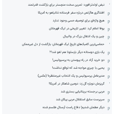
نبض اولدترافورد؛ تمرین سخت منچستر برای بازگشت قدرتمند
افشاگری هاآرتص درباره سفر فرستاده نتانیاهو به آمریکا
هیچ واژه‌ای برای توصیف مسی وجود ندارد
یوفا اعلام کرد: تغییر تاریخی در لیگ قهرمانان
چین و یک انتقال بزرگ در والیبال
حماسی‌ترین کامبک‌های تاریخ لیگ قهرمانان؛ بازگشت از دل غیرممکن
یک بازی دوستانه دیگر بارسلونا هم لغو شد؟!
دو خرید آزاد در راه پیوستن به پرسپولیس!
یحیی با چیزی مواجه شد که توقع نداشت!
مدیرعامل پرسپولیس و یک انتخاب غیرمنتظره! (عکس)
گریزمان دوباره گل زد؛ دومین شاهکار در آمریکا!
مربی برجسته بریتانیایی بستری شد
سرپرست سابق استقلال مربی پیکان شد
دیگر مطمئن شدیم! دفاع راست آرسنال طلسم شده