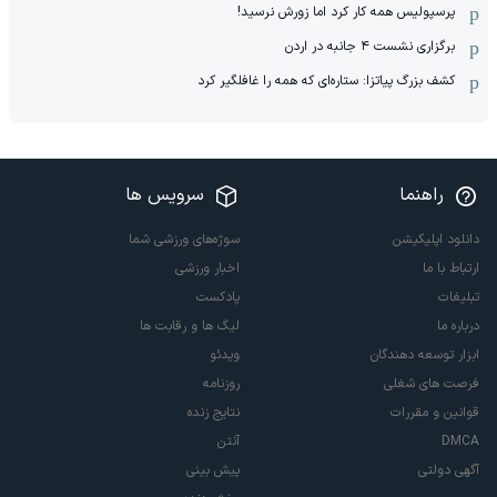
پرسپولیس همه کار کرد اما زورش نرسید!
برگزاری نشست ۴ جانبه در اردن
کشف بزرگ پیاتزا: ستاره‌ای که همه را غافلگیر کرد
راهنما
سرویس ها
دانلود اپلیکیشن
سوژه‌های ورزشی شما
ارتباط با ما
اخبار ورزشی
تبلیغات
پادکست
درباره ما
لیگ ها و رقابت ها
ابزار توسعه دهندگان
ویدئو
فرصت های شغلی
روزنامه
قوانین و مقررات
نتایج زنده
DMCA
آنتن
آگهی دولتی
پیش بینی