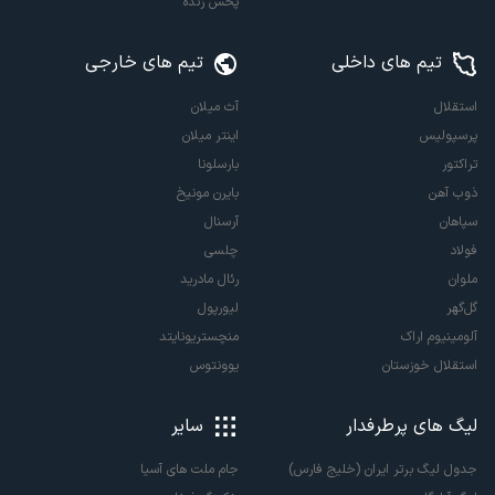
پخش زنده
تیم های داخلی
تیم های خارجی
استقلال
آث میلان
پرسپولیس
اینتر میلان
تراکتور
بارسلونا
ذوب آهن
بایرن مونیخ
سپاهان
آرسنال
فولاد
چلسی
ملوان
رئال مادرید
گل‌گهر
لیورپول
آلومینیوم اراک
منچستریونایتد
استقلال خوزستان
یوونتوس
لیگ های پرطرفدار
سایر
جدول لیگ برتر ایران (خلیج فارس)
جام ملت های آسیا