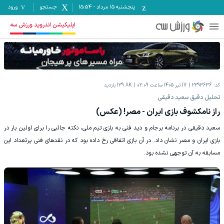
پنجشنبه ۱۵ مرداد
-
15:54
جستجو
ورود
اپلیکیشن اندروید ورزش سه
کد:
2393636
17 تیر 1405 ساعت 02:09
139.8K
بازدید
تحلیل دقیق سعید دقیقی
راز نامکشوف بازی ایران - مصر! (عکس)
سعید دقیقی در برنامه برجام و دید فنی به بازی تیم ملی، نکته جالبی را برای اولین بار در
بازی ایران و مصر نشان داد. در آن بازی اتفاقی رخ داده بود که در نقدهای فنی پرتعداد این
مسابقه به آن توجهی نشده بود.