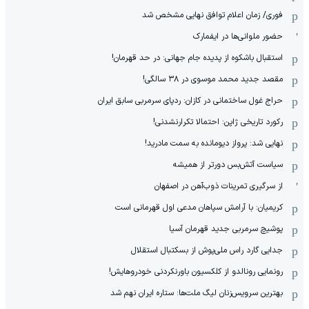
فوری/ زمان اعلام توافق نهایی مشخص شد
حضور ملوانی‌ها در ایفمارک
استقبال باشکوه از پدیده جام جهانی: در حد قهرمان!
مقصد جدید محمد موسوی در ٣٨ سالگی!
حراج غول ساختمانی در کازان: ردپای سرمربی سابق ایران
رکورد تاریخی ژاپن: احتمالا تکرارنشدنی!
نهایی شد: پرواز دیومانده به سمت مادرید!
سیاست آتش‌بس دورتر از همیشه
از سرگیری تمرینات ذوب‌آهن در اصفهان
کریمیان: با آرامش سپاهان مدعی اول قهرمانی است
پوشیچ سرمربی جدید قهرمان آسیا
جدایی گارد راس ملی‌پوش از بسکتبال استقلال
رونمایی رونالدو از کلکسیون باورنکردنی خودروهایش!
بهترین سرویس‌زنان لیگ ملت‌ها: ستاره ایران نهم شد