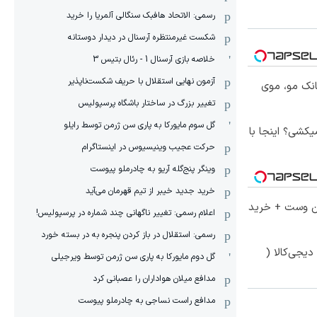
رسمی: الاتحاد هافبک سنگالی آلمریا را خرید
شکست غیرمنتظره آرسنال در دیدار دوستانه
خلاصه بازی آرسنال 1 - رئال بتیس 3
آزمون نهایی استقلال با حریف شکست‌ناپذیر
انک مو، موی
تغییر بزرگ در ساختار باشگاه پرسپولیس
گل سوم مایورکا به پاری سن ژرمن توسط رایلو
کشی؟ اینجا با
حرکت عجیب وینیسیوس در اینستاگرام
وینگر پنج‌گله آریو به چادرملو پیوست
خرید جدید خیبر از تیم قهرمان می‌آید
تا 60 درصد تخفیف ویژه جین وست + خرید
اعلام رسمی: تغییر ناگهانی چند شماره در پرسپولیس!
رسمی: استقلال در باز کردن پنجره به در بسته خورد
یجی‌کالا (
گل دوم مایورکا به پاری سن ژرمن توسط ویرجیلی
مدافع میلان هواداران را عصبانی کرد
مدافع راست نساجی به چادرملو پیوست