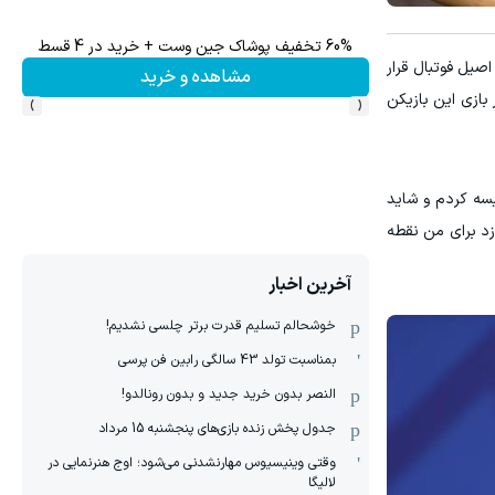
60% تخفیف پوشاک جین وست + خرید در 4 قسط
تا %60 تخفیف محصولات جین وست + خرید 
صیل فوتبال قرار
مشاهده و خرید
›
‹
که در بازی این بازیکن
یسه کردم و شاید
 زد برای من نقطه
آخرین اخبار
خوشحالم تسلیم قدرت برتر چلسی نشدیم!
بمناسبت تولد 43 سالگی رابین فن پرسی
النصر بدون خرید جدید و بدون رونالدو!
جدول پخش زنده بازی‌های پنجشنبه 15 مرداد
وقتی وینیسیوس مهارنشدنی می‌شود؛ اوج هنرنمایی در
لالیگا