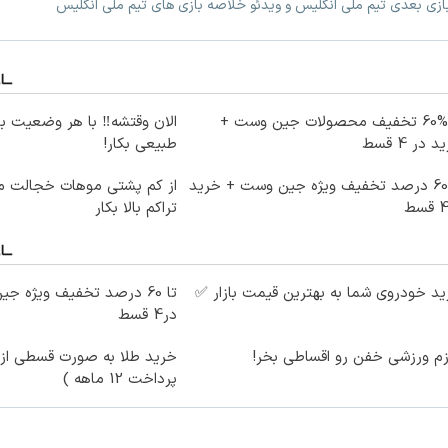
بازی بعدی تیم ملی انگلیس و ویدئو خلاصه بازی های تیم ملی انگلیس
تا %60 تخفیف محصولات جین وست +
الان وقتشه‼️ با هر وضعیت ب
 در 4 قسط
طبیعی بکار!
تا 60 درصد تخفیف ویژه جین وست + خرید
از کم پشتی موهات خجالت می
تراکم بالا بکار
د خودروی شما به بهترین قیمت بازار ✅
در4 قسط
زم ورزشی خفن رو اقساطی بخر!
خرید طلا به صورت قسطی از د
پرداخت 12 ماهه )