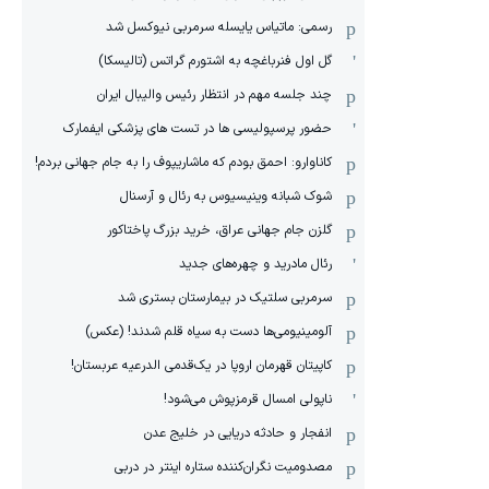
رسمی: ماتیاس یایسله سرمربی نیوکسل شد
گل اول فنرباغچه به اشتورم گراتس (تالیسکا)
چند جلسه مهم در انتظار رئیس والیبال ایران
حضور پرسپولیسی ها در تست های پزشکی ایفمارک
کاناوارو: احمق بودم که ماشاریپوف را به جام جهانی بردم!
شوک شبانه وینیسیوس به رئال و آرسنال
گلزن جام جهانی عراق، خرید بزرگ پاختاکور
رئال مادرید و چهره‌های جدید
سرمربی سلتیک در بیمارستان بستری شد
آلومینیومی‌ها دست به سیاه قلم شدند! (عکس)
کاپیتان قهرمان اروپا در یک‌قدمی الدرعیه عربستان!
ناپولی امسال قرمزپوش می‌شود!
انفجار و حادثه دریایی در خلیج عدن
مصدومیت نگران‌کننده ستاره اینتر در دربی