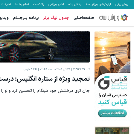
پیش بینی
اپلیکیشن ورزش سه
پخش زنده
اخبار ورزشی
پادکست
تماس با ما
تبلیغات
صفحه‌اصلی
جدول لیگ برتر
برنامه بــرجـــام
ویدیو
کد:
2393649
17 تیر 1405 ساعت 02:45
8.3K
بازدید
تمجید ویژه از ستاره انگلیس: درست
جان تری درخشش جود بلینگام را تحسین کرد و او را م