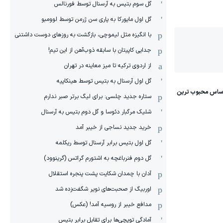
گل سوم بتیس به آرسنال توسط فورنالس
گل اول مایورکا به پاری سن ژرمن توسط لوومبو
با انگیزه مثل لیموچی، بازگشت به روزهای دوست داشتنی
جدایی کاپیتان با سابقه ذوب‌آهن از این تیم!
از اردوی ترکیه تا میز معاینه در تهران
گل اول آرسنال به بتیس توسط هینکاپیه
ستاره جدید چلسی: برای لیگ برتر صبر ندارم
شلیک مرگبار دئوسا و گل دوم بتیس به آرسنال
خرید جدید نساجی از خیبر آمد
گل اول بتیس برابر آرسنال توسط ریکلمه
گل دوم فنرباغچه به اشتورم گراتس (گرینوود)
آدان با چمدان شکایت پشت پنجره استقلال
اوربیگ از صحبت‌های نویر شگفت‌زده شد
مدافع خیبر از روسیه آمد! (عکس)
آمادگی توپچی‌ها برای تقابل برابر بتیس