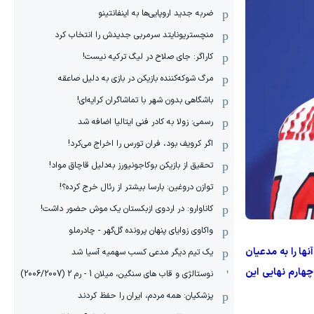
ضربه جدید اروپایی‌ها به اینفانتینو
منچستریونایتد سرمربی جدیدش را انتخاب کرد
کاراگر: جای صلاح در لیگ ترکیه نیست!
مرگ شوکه‌کننده بازیکن در بازی به دلیل صاعقه
باشگاهی بدون شهر با تماشاگران کرایه‌ای!
رسمی: زولا به کادر فنی ایتالیا اضافه شد
اگر کرویف بود، فران تورس را اخراج می‌کرد!
تحقیق از بازیکن بوکاجونیورز به‌دلیل قاچاق مواد!
توازن دروغین: بارسا بیشتر از رئال خرج کرده؟!
کاناوارو: در اردوی ازبکستان یک موش حضور داشت!
واکاوی زوایای پنهان پرونده گل‌گهر - چادرملو
ها را به مدعیان
یک تیم دیگر مدعی کسب سهمیه آسیا شد
چهارم نهایی این
نوستالژی و قاب های سنگین، میلان 1 - رم 2 (2006/2007)
پزشکیان: همه مردم، ایران را حفظ کردند