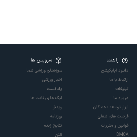
راهنما
سرویس ها
دانلود اپلیکیشن
سوژه‌های ورزشی شما
ارتباط با ما
اخبار ورزشی
تبلیغات
پادکست
درباره ما
لیگ ها و رقابت ها
ابزار توسعه دهندگان
ویدئو
فرصت های شغلی
روزنامه
قوانین و مقررات
نتایج زنده
DMCA
آنتن