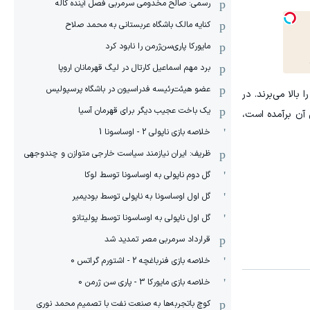
رسمی: صالح مخدومی سرمربی فصل آینده کاله
کنایه مالک باشگاه عربستانی به محمد صلاح
مایورکا پاری‌سن‌ژرمن را نابود کرد
برد مهم اسماعیل کارتال در لیگ قهرمانان اروپا
عضو هیئت‌رئیسه فدراسیون در باشگاه پرسپولیس
بالا می‌برند. در
یک باخت عجیب دیگر برای قهرمان آسیا
 آن برآمده است،
خلاصه بازی ناپولی 2 - اوساسونا 1
ظریف: ایران نیازمند سیاست خارجی متوازن و چندوجهی
گل دوم ناپولی به اوساسونا توسط لوکا
گل اول اوساسونا به ناپولی توسط بودیمیر
گل اول ناپولی به اوساسونا توسط پولیتانو
قرارداد سرمربی مصر تمدید شد
خلاصه بازی فنرباغچه 2 - اشتورم گراتس 0
خلاصه بازی مایورکا 3 - پاری سن ژرمن 0
کوچ باتجربه‌ها به صنعت نفت با تصمیم محمد نوری