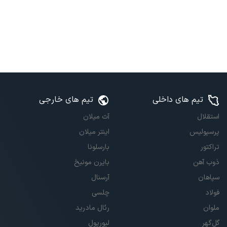
تیم های داخلی
تیم های خارجی
استقلال
آث میلان
پرسپولیس
اینتر میلان
تراکتور
بارسلونا
ذوب آهن
بایرن مونیخ
سپاهان
آرسنال
فولاد
چلسی
ملوان
رئال مادرید
گل‌گهر
لیورپول