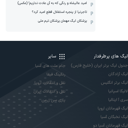
امید عالیشاه و رنگی که به آن عادت نداریم! (عکس)
تاجرنیا از پنجره استقلال قطع امید کرد؟
پزشکان لیگ مهمان پزشکان تیم ملی
لیگ های پرطرفدار
سایر
جدول لیگ برتر ایران (خلیج فارس)
جام ملت های آسیا
لیگ آزادگان
رنکینگ فیفا
لیگ برتر انگلیس
نقل و انتقالات اروپا
لالیگا اسپانیا
نقل و انتقالات ایران
سری آ ایتالیا
پاری سن ژرمن
لیگ قهرمانان اروپا
لیگ نخبگان آسیا
لیگ قهرمانان آسیا دو