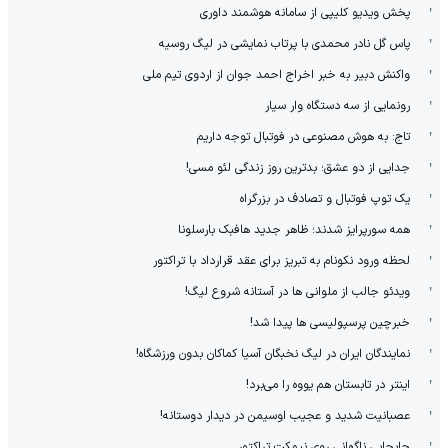
پخش ویدیو کلیپی از سامانه هوشمند داوری
پاس گل نادر محمدی با پرتاب نمایشی در لیگ روسیه
واکنش دبیر به خبر اخراج احمد جوان از اردوی تیم ملی
رونمایی از سه دستگاه وار سیار
تاج: به هوش مصنوعی در فوتبال توجه داریم
جدایی از دو عشق؛ بدترین روز زندگی لئو مسی!
یک توپ فوتبال و تصادف در بزرگراه
همه سورپرایز شدند؛ ظاهر جدید هافبک بارسلونا
لحظه ورود نکونام به تبریز برای عقد قرارداد با تراکتور
ویدئو جالب از ملوانی ها در آستانه شروع لیگ!
خبرچین پرسپولیسی ها پیدا شد!
نمایندگان ایران در لیگ نخبگان آسیا کماکان بدون ورزشگاه!
اینتر در تابستان هم یووه را می‌برد!
عصبانیت شدید و عجیب اوسیمن در دیدار دوستانه!
جابجایی ناگهانی روی نیمکت تراکتور