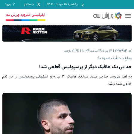
یکشنبه ۱۸ مرداد
-
15:11
جستجو
ورود
اپلیکیشن اندروید ورزش سه
کد:
2393654
17 تیر 1405 ساعت 10:34
71.6K
بازدید
وداع با هافبک شماره 10؛
جدایی یک هافبک دیگر از پرسپولیس قطعی شد!
به نظر می‌رسد جدایی میلاد سرلک، هافبک ۳۱ ساله و اصفهانی پرسپولیس از این تیم
قطعی شده باشد.