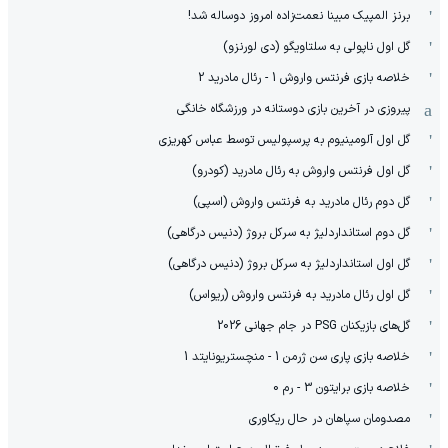
برنز المپیک مبینا نعمت‌زاده امروز دوساله شد!
گل اول ناپولی به سلتاویگو (دی لورنزو)
خلاصه بازی فرنتس واروش 1 - رئال مادرید 2
پیروزی در آخرین بازی دوستانه در ورزشگاه خانگی
گل اول آلومینیوم به پرسپولیس توسط عباس کهریزی
گل اول فرنتس واروش به رئال مادرید (کودرو)
گل دوم رئال مادرید به فرنتس واروش (اسپی)
گل دوم استانداردلیژ به سرکل بروژ (دنیس درگاهی)
گل اول استانداردلیژ به سرکل بروژ (دنیس درگاهی)
گل اول رئال مادرید به فرنتس واروش (ریواس)
گل‌های بازیکنان PSG در جام جهانی 2026
خلاصه بازی پاری سن ژرمن 1 - منچستریونایتد 1
خلاصه بازی برایتون 3 - رم 0
مصدومان سپاهان در حال ریکاوری