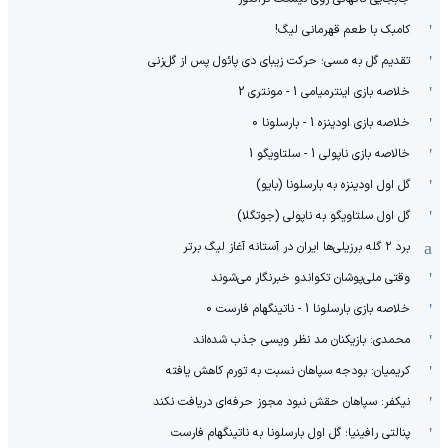
کامبک با طعم قهرمانی لیگ!
تقدیم گل به مسی؛ حرکت زیبای دی پائول پس از گل‌زنی
خلاصه بازی اینترمیامی 1 - مونتری 2
خلاصه بازی اودینزه 1 - بارسلونا 0
خالاصه بازی ناپولی 1 - سلتاویگو 1
گل اول اودینزه به بارسلونا (بایو)
گل اول سلتاویگو به ناپولی (جوتگلا)
برد ۲ گله برزیلی‌ها ایران در آستانه آغاز لیگ برتر
وقتی ملی‌پوشان تکواندو خبرنگار می‌شوند
خلاصه بازی بارسلونا 1 - ناتینگهام فارست 0
محمدی: بازیکنان مد نظر ویسی جذب شده‌اند
کریمیان: بودجه سپاهان نسبت به تورم کاهش یافته
نیکفر: سپاهان حقش نبود مجوز حرفه‌ای دریافت نکند
پنالتی رافینیا؛ گل اول بارسلونا به ناتینگهام فارست