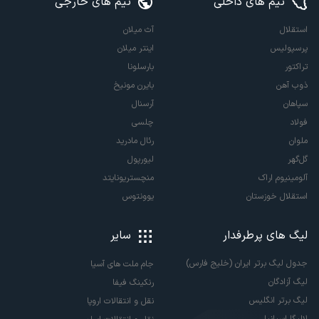
تیم های داخلی
تیم های خارجی
استقلال
آث میلان
پرسپولیس
اینتر میلان
تراکتور
بارسلونا
ذوب آهن
بایرن مونیخ
سپاهان
آرسنال
فولاد
چلسی
ملوان
رئال مادرید
گل‌گهر
لیورپول
آلومینیوم اراک
منچستریونایتد
استقلال خوزستان
یوونتوس
لیگ های پرطرفدار
سایر
جدول لیگ برتر ایران (خلیج فارس)
جام ملت های آسیا
لیگ آزادگان
رنکینگ فیفا
لیگ برتر انگلیس
نقل و انتقالات اروپا