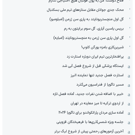
فلاح دوست: من به پول فوتبال هیچ احتیاجی ندارم
محک جدی ‌جوانان مقابل ستاره‌های تیم ملی بسکتبال
گل اول منچستریونایتد به پاری سن ژرمن (امبئومبو)
بریس یاسین آیاری، گل سوم برایتون به رم
گل اول پاری سن ژرمن به منچستریونایتد (امبایه)
شیرین‌کاری بامزه یورگن کلوپ!
پرافتخارترین تیم ایران دوباره استارت زد
ایستگاه پزشکی قبل از شروع فصل آبی شد
استارت فصل جدید تنها نماینده البرز
مسیر ناگویا از فدراسیون می‌گذرد
خیبر با اضافه شدن نفرات جدید، آماده فصل تازه
از اردوی ترکیه تا میز معاینه در تهران
آماده سازی مردان پاراتکواندو برای ناگویا 2026
جلسه ویژه شمس‌آذر‌ی‌ها با فرهیختگان قزوینی
آخرین آزمون‌های رحمتی پیش از شروع لیگ برتر