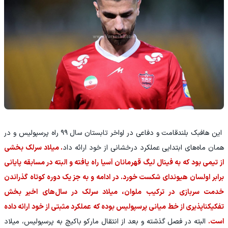
این هافبک بلندقامت و دفاعی در اواخر تابستان سال ۹۹ راه پرسپولیس و در
همان ماه‌های ابتدایی عملکرد درخشانی از خود ارائه داد
. میلاد سرلک بخشی
از تیمی بود که به فینال لیگ قهرمانان آسیا راه یافته و البته در مسابقه پایانی
برابر اولسان هیوندای شکست خورد. در ادامه و به جز یک دوره کوتاه گذراندن
خدمت سربازی در ترکیب ملوان، میلاد سرلک در سال‌های اخیر بخش
تفکیک‎ناپذیری از خط میانی پرسپولیس بوده که عملکرد مثبتی از خود ارائه داده
است.
البته در فصل گذشته و بعد از انتقال مارکو باکیچ به پرسپولیس، میلاد