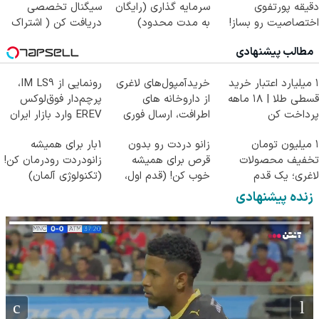
دقیقه پورتفوی
سرمایه گذاری (رایگان
سیگنال تخصصی
اختصاصیت رو بساز!
به مدت محدود)
دریافت کن ( اشتراک
رایگان )
مطالب پیشنهادی
۱ میلیارد اعتبار خرید
خریدآمپول‌های لاغری
رونمایی از IM LS9،
قسطی طلا | ۱۸ ماهه
از داروخانه های
پرچم‌دار فوق‌لوکس
پرداخت کن
اطرافت، ارسال فوری
EREV وارد بازار ایران
همراه با پک یخ!
شد
۱ میلیون تومان
زانو دردت رو بدون
1بار برای همیشه
تخفیف محصولات
قرص برای همیشه
زانودردت رودرمان کن!
لاغری؛ یک قدم
خوب کن! (قدم اول،
(تکنولوژی آلمان)
نزدیک‌تر به شروع
پرسش‌نامه)
◂پرسشنامه▸
زنده پیشنهادی
کاهش وزن