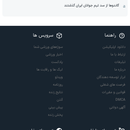
گاندوها از سد تیم جوانان ایران گذشتند
راهنما
سرویس ها
دانلود اپلیکیشن
سوژه‌های ورزشی شما
ارتباط با ما
اخبار ورزشی
تبلیغات
پادکست
درباره ما
لیگ ها و رقابت ها
ابزار توسعه دهندگان
ویدئو
فرصت های شغلی
روزنامه
قوانین و مقررات
نتایج زنده
DMCA
آنتن
آگهی دولتی
پیش بینی
پخش زنده