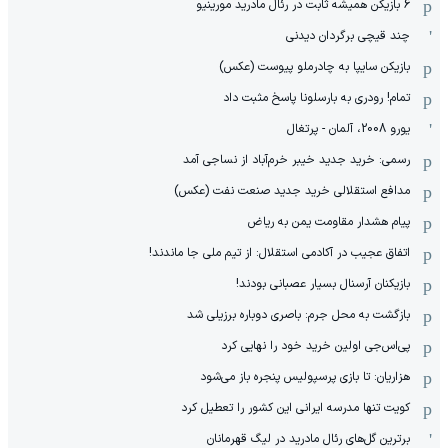
6 بازیکن همیشه ثابت در رئال مادرید مورینیو
چند قیچی برگردان دیدنی
بازیکن سایپا به چادرملو پیوست (عکس)
تمام! رودری به بارسلونا پاسخ مثبت داد
یورو 2008، آلمان - پرتغال
رسمی: خرید جدید خیبر خرم‌آباد از نساجی آمد
مدافع استقلالی خرید جدید صنعت نفت (عکس)
پیام هشدار مقاومت یمن به ریاض
اتفاق عجیب در آکادمی استقلال: از تیم ملی جا ماندند!
بازیکنان آرسنال بسیار عصبانی بودند!
بازگشت به محل جرم: باصری دوباره برزیلی شد
پی‌اس‌جی اولین خرید خود را نهایی کرد
هزاریان: تا بازی پرسپولیس پنجره باز می‌شود
کویت تنها مدرسه ایرانی این کشور را تعطیل کرد
برترین گل‌های رئال مادرید در لیگ قهرمانان