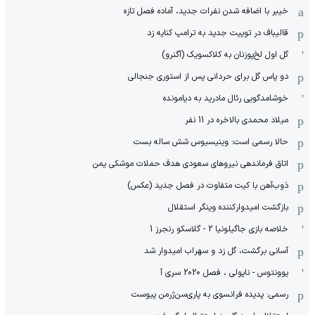
خیبر با اضافه شدن نفرات جدید، آماده فصل تازه
قالیباف در توییت جدید به ترامپ کنایه زد
گل اول لخ‌پوزنان به کلاکسویک (آگنرو)
دو پاس گل برای حردانی پس از استوری جنجالی
خوشامدگویی رئال مادرید به دیامونده
میلاد محمدی بالاخره در 11 نفر
حالا رسمی است: وینیسیوس شش ساله بست
اتاق فرماندهی نیروهای سعودی هدف حملات موشکی یمن
ذوب‌آهن با کیت متفاوت در فصل جدید (عکس)
بازگشت امیدوارکننده وینگر استقلال
خلاصه بازی جاگیلونیا 2 - گلاسکو رنجرز 1
آسانی برگشت، گل زد و سهراب امیدوار شد
یوونتوس - ناپولی ، فصل 2020 سری آ
رسمی: پدیده فرانسوی به پاری‌سن‌ژرمن پیوست