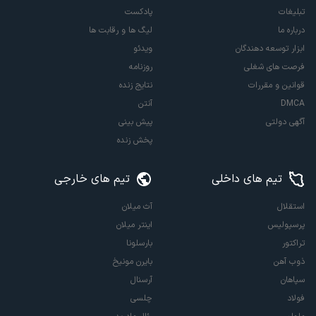
تبلیغات
پادکست
درباره ما
لیگ ها و رقابت ها
ابزار توسعه دهندگان
ویدئو
فرصت های شغلی
روزنامه
قوانین و مقررات
نتایج زنده
DMCA
آنتن
آگهی دولتی
پیش بینی
پخش زنده
تیم های داخلی
تیم های خارجی
استقلال
آث میلان
پرسپولیس
اینتر میلان
تراکتور
بارسلونا
ذوب آهن
بایرن مونیخ
سپاهان
آرسنال
فولاد
چلسی