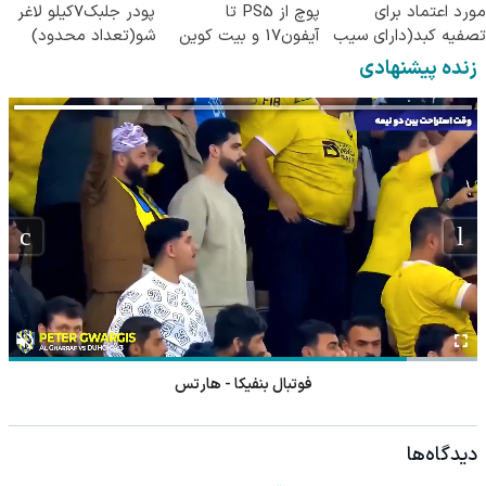
مورد اعتماد برای
پوچ از PS5 تا
پودر جلبک7کیلو لاغر
تصفیه کبد(دارای سیب
آیفون17 و بیت کوین
شو(تعداد محدود)
سلامت)
🔥
زنده پیشنهادی
فوتبال بنفیکا - هارتس
دیدگاه‌ها