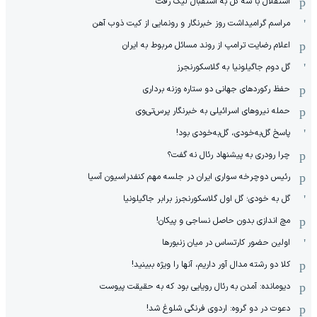
استقلال با سه گل به استقبال لیگ رفت
مراسم گرامیداشت روز خبرنگار و رونمایی از کیت ذوب آهن
اعلام رضایت ترامپ از روند مسائل مربوط به ایران
گل دوم جاگیلونیا به گلاسکورنجرز
حفظ رکوردهای جهانی دو ستاره وزنه برداری
حمله نیروهای اسرائیلی به خبرنگار پرس‌تی‌وی
پاسخ گل‌به‌خودی، گل‌به‌خودی بود!
چرا رودری به پیشنهاد رئال نه گفت؟
رئیس دوچرخه سواری ایران در جلسه مهم کنفدراسیون آسیا
گل به خودی؛ گل اول گلاسکورنجرز برابر جاگیلونیا
مچ اندازی بدون حاصل نساجی و پیکان!
اولین حضور کارتساس در میان زنبورها
کلا دو‌ رشته مدال آور داریم، آنها را ویژه ببینید!
دیومانده: آمدن به رئال رویایی بود که به حقیقت پیوست
دعوت در دو گروه: اردوی فرنگی شلوغ شد!