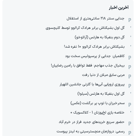
آخرین اخبار
جدایی سنتر ۲۱۸ سانتی‌متری از استقلال
گل اول بشیکتاش برابر هرادک کرالوو توسط کلیچسوی
گل دوم بنفیکا به هارتس (آرائوخو)
بشیکتاش برابر هرادک کرالوو 10 نفره شد!
کاظمیان: جدایی از پرسپولیس سخت بود
بیخیال جذب مهاجم: فقط توافق با رامین رضاییان!
مربی سابق میلان از دنیا رفت
پیروزی اروپایی آبی‌ها با گلزنی جانشین اللهیار
گل اول بنفیکا به هارتس (سیلوا)
سحرخیزان با توپ پر برگشت (عکس)
خلاصه بازی لخ‌پوزنان 1 - کلاکسویک 0
حضور سریع خریدهای جدید فراز در خرم آباد
رسمی: دروازه‌بان منچسترسیتی به لیدز پیوست