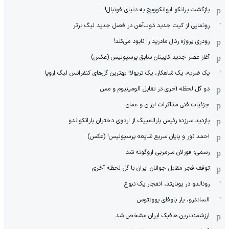
بازگشت برانکو ایوانکوویچ به دنیای فوتبال!
رونمایی از کیت جدید ذوب‌آهن در فصل جدید لیگ برتر
رودری پروژه رئال مادرید را نابود می‌کند!
آغاز عصر جدید کاپیتان سابق پرسپولیس (عکس)
یک ضربه، یک شاهکار، یک تریولا! بهترین گل‌های کنفرانس لیگ اروپا
دو گل لحظه آخری در تقابل آلومینیوم و مس
جزئیات فنی مذاکرات ایران و عمان
بازدید سرزده رئیس پارالمپیک از اردوی دختران پاراتکواندو
احمد نور و پایان سریع شایعه پرسپولیس! (عکس)
رسمی: فورلان سرمربی اروگوئه شد
توقف فجر مقابل جوانان ایران با گل لحظه آخری
رونالدو در یونایتد، انفجار یک نبوغ
الساندرو، یار باوفای یوونتوس
ارزشمندترین هافبک ایران مشخص شد