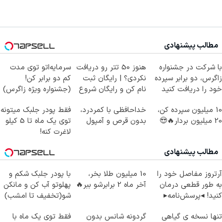
مطالب پیشنهادی
با شرکت در جشنواره
هنوز 50 تتر رو دریافت
سرمایه‌اتو توی مدت
زاگرس، دو برابر سپرده
نکردی؟ | رایگان ثبت
کم دو برابر کن!
خود را دریافت کنید
نام کن و رایگان شروع
(جشنواره ویژه زاگرس)
کن!
🔥
10 میلیون سپرده کن،
خداحافظی با کمردرد،
فقط پودر جلبک میتونه
20 میلیون بردار🔥😍
بدون قرص و آمپول
توی یک ماه تا 5 کیلو
لاغرت کنه!
مطالب پیشنهادی
آرتروز مفاصل خود را
10 میلیون طلا بخر،
با پودر جلبک شکم و
به طور قطعی درمان
آخر ماه 2 برابرشو ببر🔥
پهلوتو آب کن و مانکن
کنید! ◂پرسش‌نامه▸
شو(تخفیف تا امشب)
تنها نسخه ی گیاهی
گردونه شانس بدون
فقط توی یک ماه با