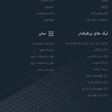
ملوان
رئال مادرید
گل‌گهر
لیورپول
آلومینیوم اراک
منچستریونایتد
استقلال خوزستان
یوونتوس
لیگ های پرطرفدار
سایر
جدول لیگ برتر ایران (خلیج فارس)
جام ملت های آسیا
لیگ آزادگان
رنکینگ فیفا
لیگ برتر انگلیس
نقل و انتقالات اروپا
لالیگا اسپانیا
نقل و انتقالات ایران
سری آ ایتالیا
پاری سن ژرمن
لیگ قهرمانان اروپا
لیگ نخبگان آسیا
لیگ قهرمانان آسیا دو
لیگ برتر فوتسال