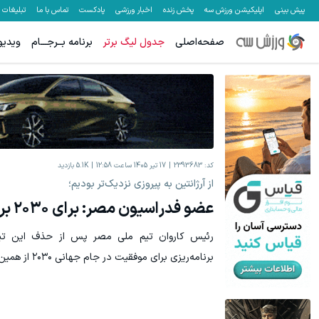
پیش بینی
اپلیکیشن ورزش سه
پخش زنده
اخبار ورزشی
پادکست
تماس با ما
تبلیغات
صفحه‌اصلی
جدول لیگ برتر
برنامه بــرجـــام
ویدیو
کد:
2393683
17 تیر 1405 ساعت 12:58
5.1K
بازدید
از آرژانتین به پیروزی نزدیک‌تر بودیم؛
عضو فدراسیون مصر: برای ۲۰۳۰ برنامه‌ریزی داریم
برنامه‌ریزی برای موفقیت در جام جهانی ۲۰۳۰ از همین حالا آغاز شده است.