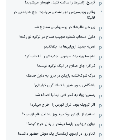
گربیج: ژاپنی‌ها را ساکت کنید، قهرمان می‌شوید!
وقتی وینیسیوس مهارنشدنی می‌شود؛ اوج هنرنمایی در
لالیگا
پیراهن عالیشاه در پرسپولیس ممنوع شد
دلیل انتخاب شماره عجیب صلاح در ترکیه لو رفت!
ضربه جدید اروپایی‌ها به اینفانتینو
منچستریونایتد سرمربی جدیدش را انتخاب کرد
کاراگر: جای صلاح در لیگ ترکیه نیست!
مرگ شوکه‌کننده بازیکن در بازی به دلیل صاعقه
باشگاهی بدون شهر با تماشاگران کرایه‌ای!
رسمی: زولا به کادر فنی ایتالیا اضافه شد
اگر کرویف بود، فران تورس را اخراج می‌کرد!
تحقیق از بازیکن بوکاجونیورز به‌دلیل قاچاق مواد!
توازن دروغین: بارسا بیشتر از رئال خرج کرده؟!
کاناوارو: در اردوی ازبکستان یک موش حضور داشت!