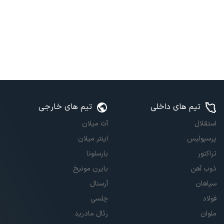
تیم های داخلی
تیم های خارجی
استقلال
آث میلان
پرسپولیس
اینتر میلان
تراکتور
بارسلونا
ذوب آهن
بایرن مونیخ
سپاهان
آرسنال
فولاد
چلسی
ملوان
رئال مادرید