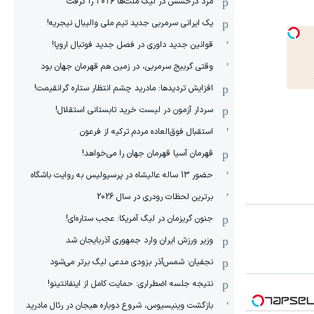
مزد درخشش در لیگ ملت‌ها ٢٠٢۶ را گرفت
یک ایرانی سرمربی جدید تیم ملی والیبال نیجریه!
قوانین جدید داوری در فصل جدید فوتبال اروپا!
وقتی گربیج سرمربی، در زمین هم قهرمان جهان بود
افزایش تردیدها: مادرید چشم انتظار ستاره گرانقیمت!
سردار آزمون در لیست خرید تابستانی استقلال!
استقبال فوق‌‌العاده مردم ترکیه از فرعون
قهرمان آسیا قهرمان جهان را می‌خواهد!
حضور 13 ساله عالیشاه در پرسپولیس به روایت باشگاه
برترین لحظات رودری در سال 2026
جنون گریزمان در لیگ آمریکا: عجب ستاره‌ای!
وزیر ورزش ایران وارد جمهوری آذربایجان شد
نجفیان: شمس‌آذر بزودی مدعی لیگ برتر می‌شود
نتیجه جلسه اضطراری: حمایت کامل از اینفانتینو!
بازگشت وینیسیوس، شروع دوباره هیجان در رئال مادرید