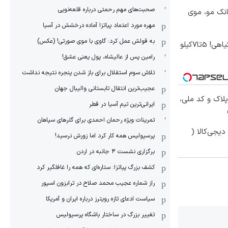
صحبت‌های مهم رحمتی درباره قلعه‌نویی
انک مو، موی
مهره مورد اعتماد پیاتزا آماده درخشش در آسیا
به قولش عمل کرد: گاوی با موی صورتی! (عکس)
موثرترین روش کاهش وزن گیاهی! 5تا۷کیلو
رامین پس از عالیشاه، پول یعنی عشق!
تلاش سوم استقلال برای باز شدن پنجره نتیجه نداشت
عجیب‌ترین انتقال تابستانی والیبال جهان
پلاک و کد ملی،
ایرانی‌ترین تیم آسیا در قطر
تمرینات ویژه رحمان احمدی برای گلرهای سپاهان
یجی‌کالا (
پرسپولیس همه کار کرد اما زورش نرسید!
برگزاری نشست ۴ جانبه در اردن
کشف بزرگ پیاتزا: ستاره‌ای که همه را غافلگیر کرد
راز شماره عجیب محمد صلاح در ترابزون اسپور
سیاست ادعای تازه رویترز درباره ایران و آمریکا
تغییر بزرگ در ساختار باشگاه پرسپولیس