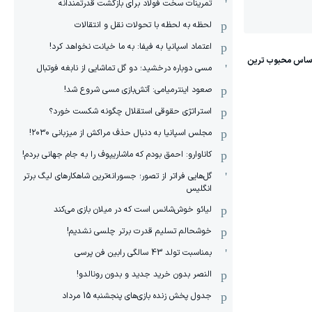
تمرینات سخت فولاد برای بازگشت قدرتمندانه
لحظه به لحظه با تحولات نقل و انتقالات
اعتماد اسپانیا به فیفا: به ما خیانت نخواهد کرد!
مسی دوباره درخشید؛ دو گل تماشایی از نابغه فوتبال
صعود اینترمیامی: آتش‌بازی مسی شروع شد!
استراتژی حقوقی استقلال چگونه شکست خورد؟
مجلس اسپانیا به دنبال حذف مراکش از میزبانی ۲۰۳۰!
کاناوارو: احمق بودم که ماشاریپوف را به جام جهانی بردم!
گل‌هایی فراتر از تصور؛ جسورانه‌ترین شاهکارهای لیگ برتر
انگلیس
لیائو خوش‌شانس است که در میلان بازی می‌کند
خوشحالم تسلیم قدرت برتر چلسی نشدیم!
بمناسبت تولد 43 سالگی رابین فن پرسی
النصر بدون خرید جدید و بدون رونالدو!
جدول پخش زنده بازی‌های پنجشنبه 15 مرداد