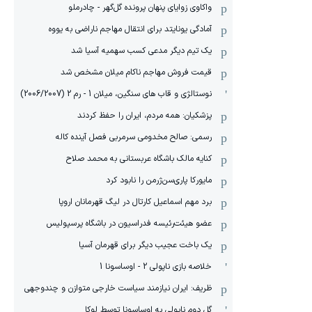
واکاوی زوایای پنهان پرونده گل‌گهر - چادرملو
آمادگی یونایتد برای انتقال مهاجم ناراضی به یووه
یک تیم دیگر مدعی کسب سهمیه آسیا شد
قیمت فروش مهاجم ناکام میلان مشخص شد
نوستالژی و قاب های سنگین، میلان 1 - رم 2 (2006/2007)
پزشکیان: همه مردم، ایران را حفظ کردند
رسمی: صالح مخدومی سرمربی فصل آینده کاله
کنایه مالک باشگاه عربستانی به محمد صلاح
مایورکا پاری‌سن‌ژرمن را نابود کرد
برد مهم اسماعیل کارتال در لیگ قهرمانان اروپا
عضو هیئت‌رئیسه فدراسیون در باشگاه پرسپولیس
یک باخت عجیب دیگر برای قهرمان آسیا
خلاصه بازی ناپولی 2 - اوساسونا 1
ظریف: ایران نیازمند سیاست خارجی متوازن و چندوجهی
گل دوم ناپولی به اوساسونا توسط لوکا