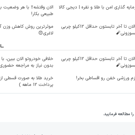
ایه گذاری امن با طلا و نقره | دیجی کالا
الان وقتشه‼️ با هر وضعیت ب
طبیعی بکار!
از الان تا آخر تابستون حداقل 12کیلو چربی
سوزونی🧨
لاغری😍
از الان تا آخر تابستون حداقل 12کیلو چربی
خلافی خودروتو الان ببین، با 
سوزونی🧨
بدون نیاز به مراجعه حضوری
زم ورزشی خفن رو اقساطی بخر!
خرید طلا به صورت قسطی از د
پرداخت 12 ماهه )
را مطالعه فرمایید.