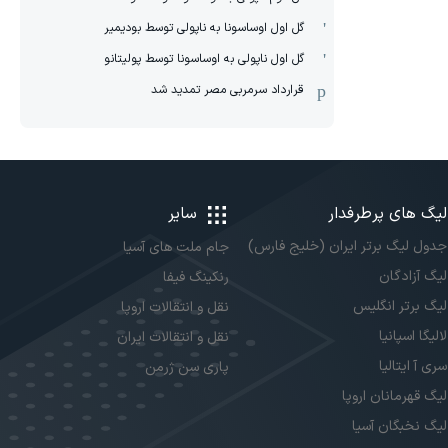
گل اول اوساسونا به ناپولی توسط بودیمیر
گل اول ناپولی به اوساسونا توسط پولیتانو
قرارداد سرمربی مصر تمدید شد
لیگ های پرطرفدار
سایر
جدول لیگ برتر ایران (خلیج فارس)
جام ملت های آسیا
لیگ آزادگان
رنکینگ فیفا
لیگ برتر انگلیس
نقل و انتقالات اروپا
لالیگا اسپانیا
نقل و انتقالات ایران
سری آ ایتالیا
پاری سن ژرمن
لیگ قهرمانان اروپا
لیگ نخبگان آسیا