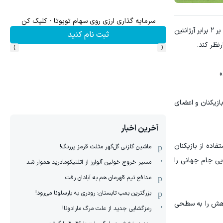
سرمایه گذاری ارزی روی سهام تویوتا - کلیک کن
به گزارش ورزش سه، خالد الدرندلی، نایب‌رئیس فدراسیون فوتبال مصر و رئیس کاروان این تیم در جام جهانی ۲۰۲۶، پس از شکست ۳ بر ۲ برابر آرژانتین
ثبت نام کنید
›
‹
نظر کند.
»
ازیکنان و اعضای
آخرین اخبار
فاده از بازیکنان
ماشین گلزنی گل‌گهر مثلث قرمز پررنگ!
یی جام جهانی را
مسیر خروج خولین آلوارز از اتلتیکومادرید هموار شد
مدافع تیم قهرمان هم به آبادان رفت
بزرگترین بمب تابستان: رودری به بارسلونا می‌رود!
اهش را به سطحی
رمزگشایی جدید از علت مرگ مارادونا!